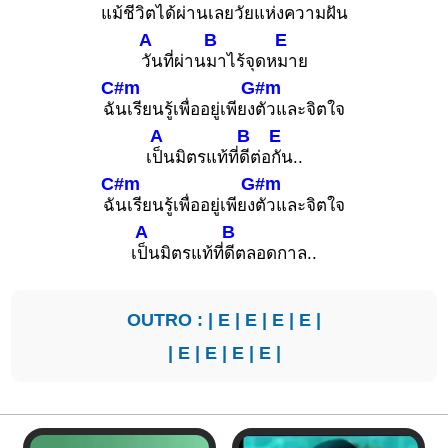
แ
ม้ชีวิตได้ผ่านเลย
วัยแห่งความฝัน
A
B
E
วันที่ผ่าน
มาไร้จุดห
มาย
C#m
G#m
ฉั
นเรียนรู้เพื่ออยู่เพียง
ตัวและจิตใจ
A
B
E
เ
ป็นมิตรแท้ที่
ดีต่อ
กัน..
C#m
G#m
ฉั
นเรียนรู้เพื่ออยู่เพียง
ตัวและจิตใจ
A
B
เ
ป็นมิตรแท้ที่
ดีตลอดกาล..
OUTRO : |
E
|
E
|
E
|
E
|
|
E
|
E
|
E
|
E
|