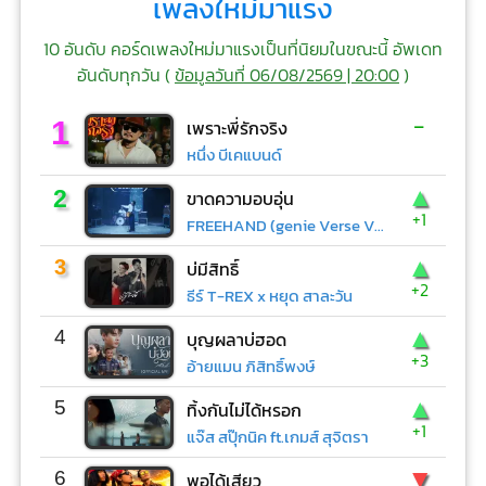
เพลงใหม่มาแรง
10 อันดับ คอร์ดเพลงใหม่มาแรงเป็นที่นิยมในขณะนี้ อัพเดท
อันดับทุกวัน (
ข้อมูลวันที่ 06/08/2569 | 20:00
)
-
1
เพราะพี่รักจริง
หนึ่ง บีเคแบนด์
▲
2
ขาดความอบอุ่น
+1
FREEHAND (genie Verse Vol.1)
▲
3
บ่มีสิทธิ์
+2
ธีร์ T-REX x หยุด สาละวัน
▲
4
บุญผลาบ่ฮอด
+3
อ้ายแมน ภิสิทธิ์พงษ์
▲
5
ทิ้งกันไม่ได้หรอก
+1
แจ๊ส สปุ๊กนิค ft.เกมส์ สุจิตรา
▼
6
พอได้เสียว