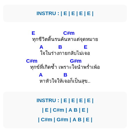
INSTRU : |
E
|
E
|
E
|
E
|
E
C#m
ทุกชีวิตดิ้นรนค้น
หาแต่จุดหมาย
A
B
E
ใจในร่าง
กายกลับไม่เ
จอ
C#m
G#m
ทุกข์ที่เกิดซ้ำ เพราะใ
จนำพร่ำเพ้อ
A
B
หาหัวใจให้เ
จอก็เป็นสุข..
INSTRU : |
E
|
E
|
E
|
E
|
|
E
|
C#m
|
A
B
|
E
|
|
C#m
|
G#m
|
A
B
|
E
|