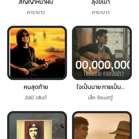
สัญญาหน้าฝน
ลุงขี้เมา
คาราบาว
คาราบาว
คนสุดท้าย
ใจเป็นนาย กายเป็นบ่าว
อัสนี วสันต์
เล็ก รัชเมศฐ์