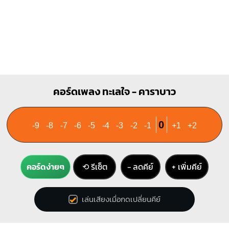
1
1
1
1
1
3
4
คอร์ดเพลง ทะเลใจ - คาราบาว
0
-9
-8
-7
-6
-5
-4
-3
-2
-1
+1
+2
คอร์ดง่ายๆ
⟲ รีเซ็ต
− ลดคีย์
+ เพิ่มคีย์
เล่นเสียงเมื่อกดเปลี่ยนคีย์