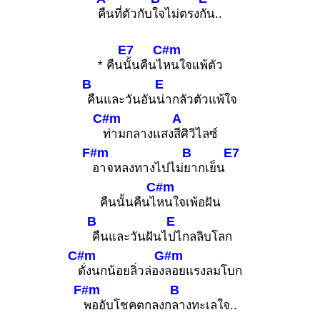
คืนที่ตัวกับ
ใจไม่ตรง
กัน..
E7
C#m
* คืน
นั้นคืนไ
หนใจแพ้ตัว
B
E
คืนและวันอัน
น่ากลัวตัวแพ้ใจ
C#m
A
ท่ามกลางแสง
สีศิวิไลซ์
F#m
B
E7
อาจหลงทางไปไม่
ยากเย็น
C#m
คืนนั้นคืนไ
หนใจเพ้อฝัน
B
E
คืนและวันฝันไ
ปไกลลิบโลก
C#m
G#m
ดั่งนกน้อยลิ่วล่อง
ลอยแรงลมโบก
F#m
B
พออับโชคตกลงก
ลางทะเลใจ..