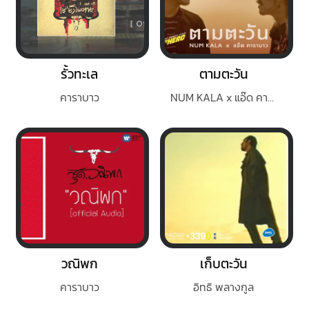
รั้วทะเล
ตามตะวัน
คาราบาว
NUM KALA x แอ๊ด คาราบาว
วณิพก
เก็บตะวัน
คาราบาว
อิทธิ พลางกูล