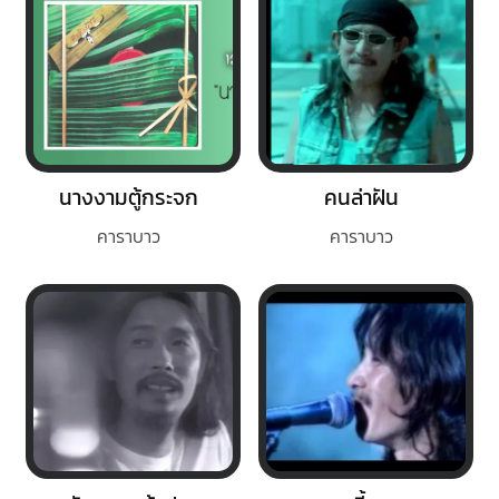
นางงามตู้กระจก
คนล่าฝัน
คาราบาว
คาราบาว