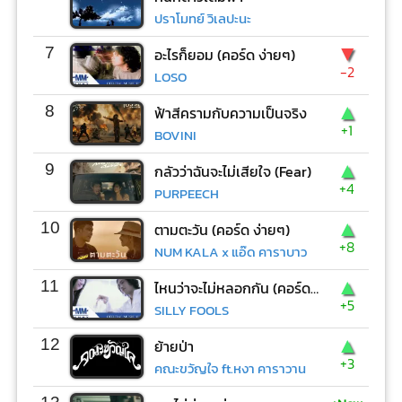
ปราโมทย์ วิเลปะนะ
▼
7
อะไรก็ยอม (คอร์ด ง่ายๆ)
-2
LOSO
▲
8
ฟ้าสีครามกับความเป็นจริง
+1
BOVINI
▲
9
กลัวว่าฉันจะไม่เสียใจ (Fear)
+4
PURPEECH
▲
10
ตามตะวัน (คอร์ด ง่ายๆ)
+8
NUM KALA x แอ๊ด คาราบาว
▲
11
ไหนว่าจะไม่หลอกกัน (คอร์ด ง่ายๆ)
+5
SILLY FOOLS
▲
12
ย้ายป่า
+3
คณะขวัญใจ ft.หงา คาราวาน