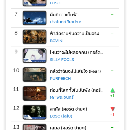
LOSO
-
7
คืนที่ดาวเต็มฟ้า
ปราโมทย์ วิเลปะนะ
-
8
ฟ้าสีครามกับความเป็นจริง
BOVINI
-
9
ไหนว่าจะไม่หลอกกัน (คอร์ด ง่ายๆ)
SILLY FOOLS
-
10
กลัวว่าฉันจะไม่เสียใจ (Fear)
PURPEECH
▲
11
ก่อนที่โลกทั้งใบมันพัง (คอร์ด ง่ายๆ)
+1
Mr’ พระจันทร์
▼
12
สาหัส (คอร์ด ง่ายๆ)
-1
LOSO (โลโซ)
-
13
เสมอ (คอร์ด ง่ายๆ)