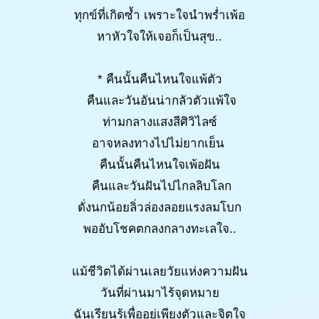
ทุกข์ที่เกิดซ้ำ เพราะใจนำพร่ำเพ้อ
หาหัวใจให้เจอก็เป็นสุข..
* คืนนั้นคืนไหนใจแพ้ตัว
คืนและวันอันน่ากลัวตัวแพ้ใจ
ท่ามกลางแสงสีศิวิไลซ์
อาจหลงทางไปไม่ยากเย็น
คืนนั้นคืนไหนใจเพ้อฝัน
คืนและวันฝันไปไกลลิบโลก
ดั่งนกน้อยลิ่วล่องลอยแรงลมโบก
พออับโชคตกลงกลางทะเลใจ..
แม้ชีวิตได้ผ่านเลยวัยแห่งความฝัน
วันที่ผ่านมาไร้จุดหมาย
ฉันเรียนรู้เพื่ออยู่เพียงตัวและจิตใจ