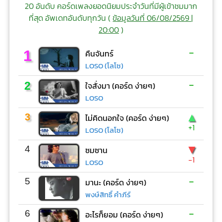
20 อันดับ คอร์ดเพลงยอดนิยมประจำวันที่มีผู้เข้าชมมาก
ที่สุด อัพเดทอันดับทุกวัน (
ข้อมูลวันที่ 06/08/2569 |
20:00
)
-
1
คืนจันทร์
LOSO (โลโซ)
-
2
ใจสั่งมา (คอร์ด ง่ายๆ)
LOSO
▲
3
ไม่คิดนอกใจ (คอร์ด ง่ายๆ)
+1
LOSO (โลโซ)
▼
4
ซมซาน
-1
LOSO
-
5
มานะ (คอร์ด ง่ายๆ)
พงษ์สิทธิ์ คำภีร์
-
6
อะไรก็ยอม (คอร์ด ง่ายๆ)