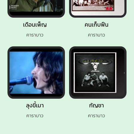
เดือนเพ็ญ
คนเก็บฟืน
คาราบาว
คาราบาว
ลุงขี้เมา
กัญชา
คาราบาว
คาราบาว