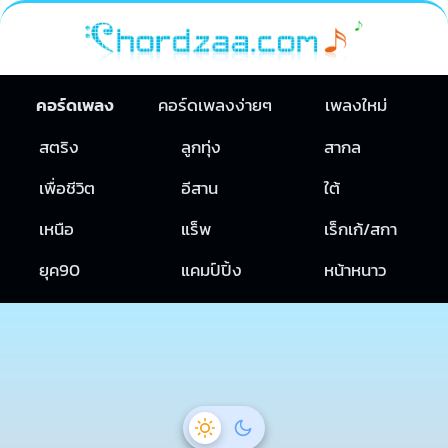
คอร์ดเพลง
คอร์ดเพลงง่ายๆ
เพลงใหม่
สตริง
ลูกทุ่ง
สากล
เพื่อชีวิต
อีสาน
ใต้
เหนือ
แร็พ
เร็กเก้/สกา
ยุค90
แคมป์ปิ้ง
หน้าหนาว