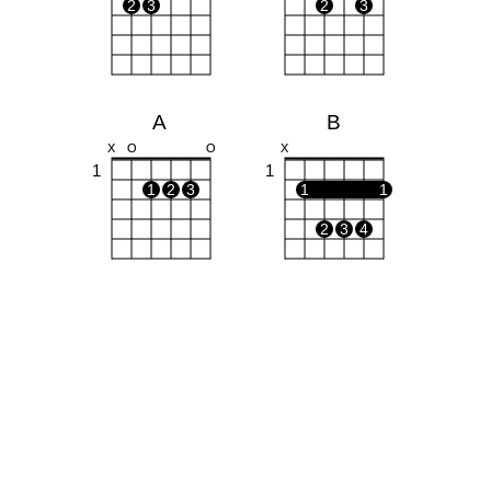
2
3
2
3
A
B
X
O
O
X
1
1
1
2
3
1
1
2
3
4
G#m
E7
O
O
O
O
4
1
1
1
1
1
1
2
3
4
F#m