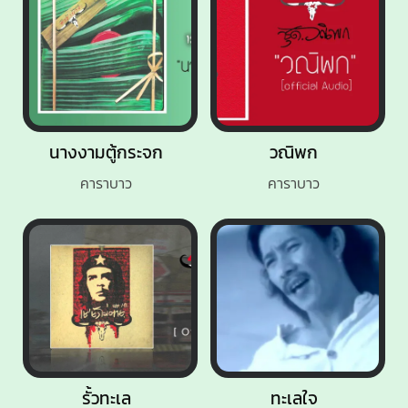
นางงามตู้กระจก
วณิพก
คาราบาว
คาราบาว
รั้วทะเล
ทะเลใจ