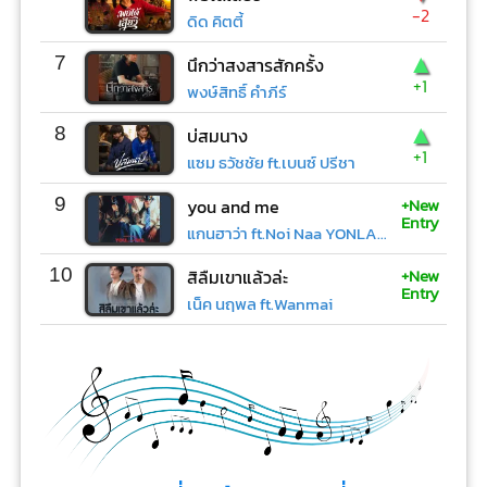
-2
ดิด คิตตี้
▲
7
นึกว่าสงสารสักครั้ง
+1
พงษ์สิทธิ์ คำภีร์
▲
8
บ่สมนาง
+1
แซม ธวัชชัย ft.เบนซ์ ปรีชา
+New
9
you and me
Entry
แกนฮาว่า ft.Noi Naa YONLAPA
+New
10
สิลืมเขาแล้วล่ะ
Entry
เน็ค นฤพล ft.Wanmai