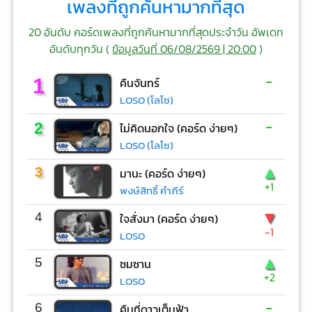
เพลงที่ถูกค้นหามากที่สุด
20 อันดับ คอร์ดเพลงที่ถูกค้นหามากที่สุดประจำวัน อัพเดท
อันดับทุกวัน (
ข้อมูลวันที่ 06/08/2569 | 20:00
)
-
1
คืนจันทร์
LOSO (โลโซ)
-
2
ไม่คิดนอกใจ (คอร์ด ง่ายๆ)
LOSO (โลโซ)
▲
3
มานะ (คอร์ด ง่ายๆ)
+1
พงษ์สิทธิ์ คำภีร์
▼
4
ใจสั่งมา (คอร์ด ง่ายๆ)
-1
LOSO
▲
5
ซมซาน
+2
LOSO
-
6
คืนที่ดาวเต็มฟ้า