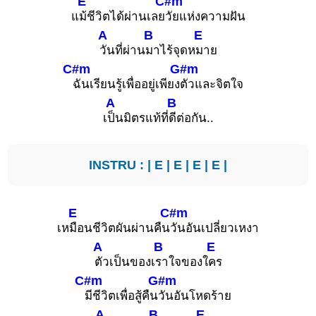
E
C#m
แ
ม้ชีวิตได้ผ่านเลย
วัยแห่งความฝัน
A
B
E
วันที่ผ่าน
มาไร้จุดห
มาย
C#m
G#m
ฉันเรียนรู้เพื่ออยู่เพียง
ตัวและจิตใจ
A
B
เ
ป็นมิตรแท้ที่
ดีต่อกัน..
INSTRU : |
E
|
E
|
E
|
E
|
E
C#m
เห
มือนชีวิตผันผ่านคืน
วันอันเปลี่ยวเหงา
A
B
E
ตัวเป็นของเ
ราใจของใ
คร
C#m
G#m
มีชีวิตเพื่อสู้คืน
วันอันโหดร้าย
A
B
E