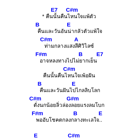
E7
C#m
* คืน
นั้นคืนไ
หนใจแพ้ตัว
B
E
คืนและวันอัน
น่ากลัวตัวแพ้ใจ
C#m
A
ท่ามกลางแสง
สีศิวิไลซ์
F#m
B
E7
อาจหลงทางไปไม่
ยากเย็น
C#m
คืนนั้นคืนไ
หนใจเพ้อฝัน
B
E
คืนและวันฝันไ
ปไกลลิบโลก
C#m
G#m
ดั่งนกน้อยลิ่วล่อง
ลอยแรงลมโบก
F#m
B
E
พออับโชคตกลงก
ลางทะเลใจ
..
E
C#m