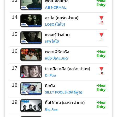
+New
13
พูดไม่ค่อยเก่ง
Entry
AB NORMAL
▼
14
สาหัส (คอร์ด ง่ายๆ)
-6
LOSO (โลโซ)
▼
15
เธอจะรู้บ้างไหม
-1
เสก โลโซ
+New
16
เพราะพี่รักจริง
Entry
หนึ่ง บีเคแบนด์
▼
17
ใจเหลือเหลือ (คอร์ด ง่ายๆ)
-5
Dr.Fuu
+New
18
คิดถึง
Entry
SILLY FOOLS (ซิลลี่ฟูล)
+New
19
ทิ้งไว้ในใจ (คอร์ด ง่ายๆ)
Entry
Big Ass