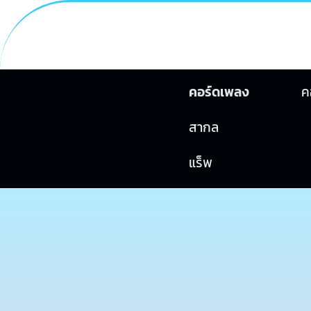
คอร์ดเพลง
ค
สากล
แร็พ