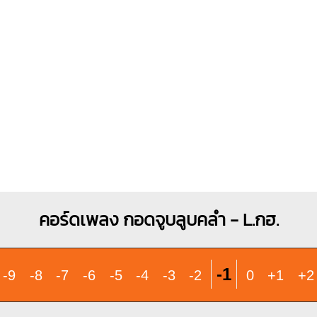
คอร์ดเพลง กอดจูบลูบคลำ - L.กฮ.
-1
-9
-8
-7
-6
-5
-4
-3
-2
0
+1
+2