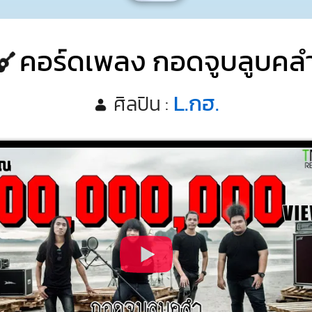
คอร์ดเพลง กอดจูบลูบคล
L.กฮ.
ศิลปิน :