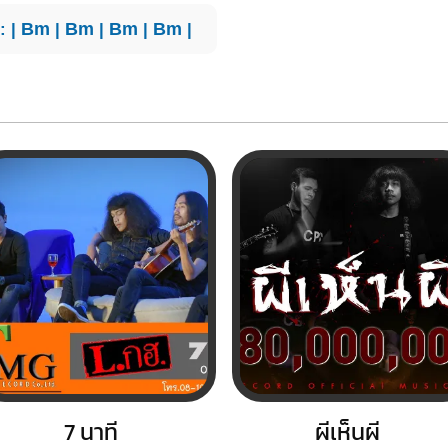
: |
Bm
|
Bm
|
Bm
|
Bm
|
7 นาที
ผีเห็นผี