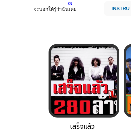
G
INSTRU 
จะบอกให้รู้ว่าฉัน
เคย
เสร็จแล้ว