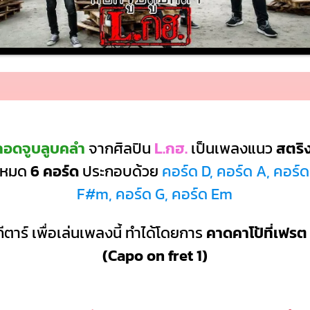
กอดจูบลูบคลำ
จากศิลปิน
L.กฮ.
เป็นเพลงแนว
สตริ
้งหมด
6 คอร์ด
ประกอบด้วย
คอร์ด D, คอร์ด A, คอร์
F#m, คอร์ด G, คอร์ด Em
ีตาร์ เพื่อเล่นเพลงนี้ ทำได้โดยการ
คาดคาโป้ที่เฟรต 
(Capo on fret 1)