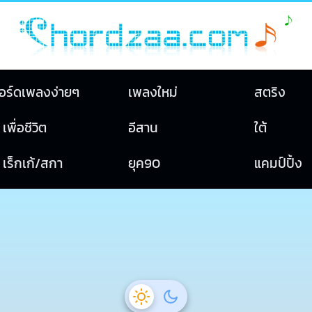
อร์ดเพลงง่ายๆ
เพลงใหม่
สตริง
เพื่อชีวิต
อีสาน
ใต้
เร็กเก้/สกา
ยุค90
แคมป์ปิ้ง