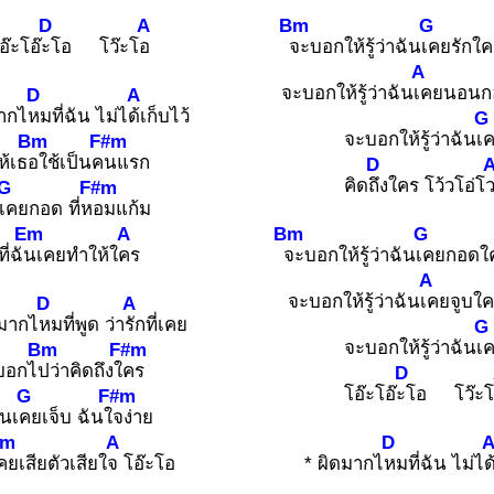
D
A
Bm
G
อ๊ะโอ๊
ะโอ โว๊ะโ
อ
จะบอกให้รู้ว่าฉัน
เคยรักใ
A
จะบอกให้รู้ว่าฉัน
เคยนอนก
D
A
มากไ
หมที่ฉัน ไม่ไ
ด้เก็บไว้
G
จะบอกให้รู้ว่าฉัน
เ
Bm
F#m
ห้เธ
อใช้เป็นค
นแรก
D
คิด
ถึงใคร โว้วโอ่โ
ว
G
F#m
เคยกอด ที่ห
อมแก้ม
Em
A
Bm
G
ที่ฉั
นเคยทำให้ใ
คร
จะบอกให้รู้ว่าฉัน
เคยกอดใ
A
จะบอกให้รู้ว่าฉัน
เคยจูบใค
D
A
ดมากไ
หมที่พูด ว่า
รักที่เคย
G
จะบอกให้รู้ว่าฉัน
เ
Bm
F#m
บอกไ
ปว่าคิดถึงใ
คร
D
โอ๊ะโอ๊
ะโอ โว๊ะ
G
F#m
ันเ
คยเจ็บ ฉันใ
จง่าย
Em
A
D
คยเสียตัวเสียใ
จ โอ๊ะโอ
* ผิดมากไ
หมที่ฉัน ไม่ไ
ด