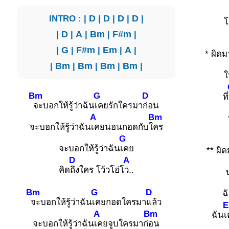
INTRO : |
D
|
D
|
D
|
D
|
โ
|
D
|
A
|
Bm
|
F#m
|
|
G
|
F#m
|
Em
|
A
|
* ผิด
|
Bm
|
Bm
|
Bm
|
Bm
|
ใ
Bm
G
D
ที่
จะบอกให้รู้ว่าฉัน
เคยรักใครมา
ก่อน
A
Bm
จะบอกให้รู้ว่าฉัน
เคยนอนกอดกับใ
คร
G
จะบอกให้รู้ว่าฉัน
เคย
** ผิ
D
A
คิด
ถึงใคร โว้วโอ่โ
ว..
Bm
G
D
ฉ
จะบอกให้รู้ว่าฉัน
เคยกอดใครมา
แล้ว
A
Bm
ฉันเ
จะบอกให้รู้ว่าฉัน
เคยจูบใครมาก่
อน