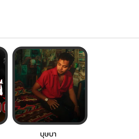
บุษบา