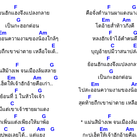
F
F
G
อนฮักแ
ฮงจึงแปลงกลาย
คือจั่งตำน
านผาแดงน
า
G
Em
Am
เป็นก
ะฮอกด่อน
โตอ้
ายส่ำท้าว
ภังคี
Em
Am
F
อ
อนความงามของน้
องใกล้ๆ
หลงฮักเ
จ้าไอ้คำคน
ด
E
C
ยถืกเขาฆ่าตาย เหลือใจเ
ด้..
บุญอ้ายบ่
มีวาสนาบ่ส่
F
ย้อนฮักแ
ฮงจึงแปลงกล
F
G
นสิม้างเ
พ จนเมืองล้มสล
าย
G
เป็นก
ะฮอกด่อน
Em
Am
G
เฮ็ดใ
ห้เจ้าฮักอ้าย
คือเก่า..
Em
A
ไปสะอ
อนความงามของน้
อ
F
G
ย้อนที่
1 ในหัวใจเ
จ้า
F
สุดท้
ายถืกเขาฆ่าตาย เหลื
C
่มีแต่เ
ขาเจ้าชายผาแดง
F
G
F
าเพิ่นแ
ต่งเพียงให้มา
พ้อ
* แม่นสิม้างเ
พ จนเมืองล้
C
G
Am
G
Em
Am
บ่
พอเลยไ
ด้.. แต่แ
ยง
กะบ่เฮ็ดใ
ห้เจ้าฮักอ้าย
คือเ