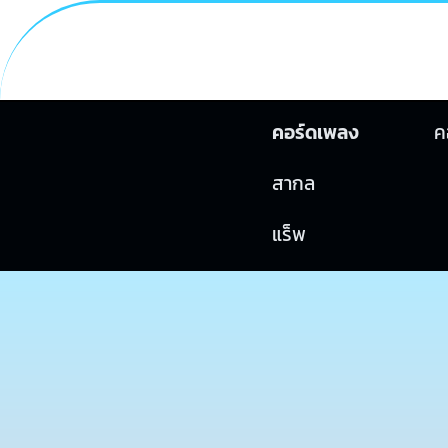
คอร์ดเพลง
ค
สากล
แร็พ