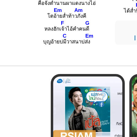
คือจั่งตำน
านผาแดงน
างไอ่
Em
Am
ได้ส่ำ
โตอ้
ายส่ำท้าว
ภังคี
F
G
หลงฮักเ
จ้าไอ้คำคน
ดี
C
Em
บุญอ้ายบ่
มีวาสนาบ่ส่
ง