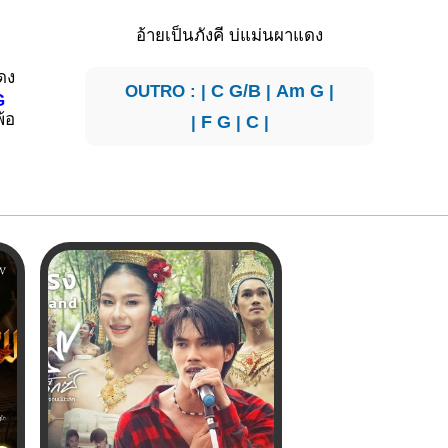
อ้ายเป็นภังคี บ่แม่นผาแดง
ดง
OUTRO : |
C
G/B
|
Am
G
|
G
พ้อ
|
F
G
|
C
|