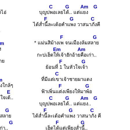
C
G
Am
G
งไอ่
บุญบ่
พอเลยไ
ด้.. แต่แ
ยง
F
G
C
ได้ส่ำ
นี้ละเด้อคำแ
พง วาสนา
ภังคี
G
ี
F
G
* แม่นสิม้างเ
พ จนเมืองล้มสล
าย
Em
ง
Em
Am
กะบ่เฮ็ดใ
ห้เจ้าฮักอ้าย
คือเก่า..
าย
F
G
ย้อนที่
1 ในหัวใจเ
จ้า
C
ที่มีแต่เ
ขาเจ้าชายผาแดง
m
งใกล้ๆ
F
G
ฟ้าเพิ่นแ
ต่งเพียงให้มา
พ้อ
E
อใจเ
ด้..
C
G
Am
G
บุญบ่
พอเลยไ
ด้.. แต่แ
ยง..
G
F
G
C
มสล
าย
ได้ส่ำ
นี้ละเด้อคำแ
พง วาสนา
ภัง คี
G
F
G
ก่า..
เฮ็ดไ
ด้แต่เพียงส่ำ
นี้..