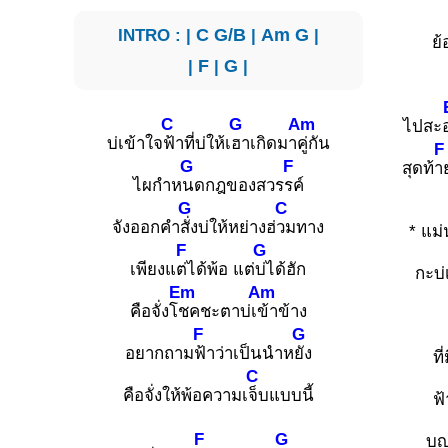
INTRO : |
C
G/B
|
Am
G
|
ย้
|
F
|
G
|
C
G
Am
ไปสะ
บ่เข้าใจ
ฟ้าที่บ่ให้เ
ฮาเกิดมา
คู่กัน
F
G
F
สุดท้
า
ไผกำห
นดกฎของสวร
รค์
G
C
จังออกคำ
สั่งบ่ให้หย่างฮ่
วมทาง
* แม่
F
G
เพียงแ
ต่ได้พ้อ แต่
บ่ได้ฮัก
กะบ่
Em
Am
คือจั่งโ
ชคชะตาบ่เ
ข้าข้าง
F
G
อยากถาม
ฟ้าว่าเป็นนำห
ยัง
ที
C
คือจั่งให้พ้อความเ
จ็บแบบนี้
ฟ้
F
G
บุญ