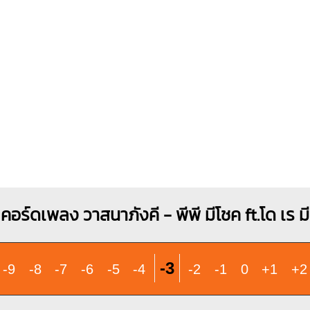
คอร์ดเพลง วาสนาภังคี - พีพี มีโชค ft.โด เร มี
-3
-9
-8
-7
-6
-5
-4
-2
-1
0
+1
+2