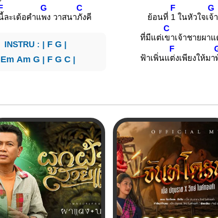
F
G
C
F
G
นี้ละเด้อคำแ
พง วาสนา
ภังคี
ย้อนที่
1 ในหัวใจเ
จ้า
C
ที่มีแต่เ
ขาเจ้าชายผาแ
INSTRU : |
F
G
|
F
ฟ้าเพิ่นแ
ต่งเพียงให้มา
|
Em
Am
G
|
F
G
C
|