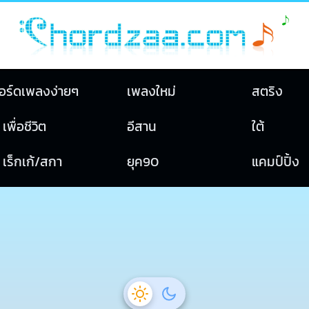
อร์ดเพลงง่ายๆ
เพลงใหม่
สตริง
เพื่อชีวิต
อีสาน
ใต้
เร็กเก้/สกา
ยุค90
แคมป์ปิ้ง