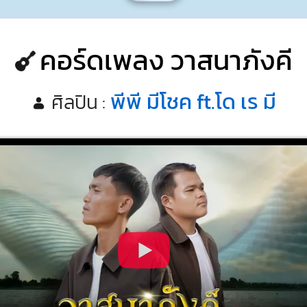
คอร์ดเพลง วาสนาภังคี
พีพี มีโชค ft.โด เร มี
ศิลปิน :