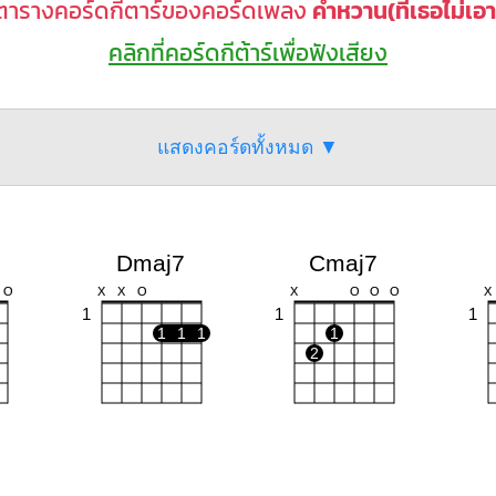
ตารางคอร์ดกีตาร์ของคอร์ดเพลง
คำหวาน(ที่เธอไม่เอา
คลิกที่คอร์ดกีต้าร์เพื่อฟังเสียง
แสดงคอร์ดทั้งหมด ▼
Dmaj7
Cmaj7
O
X
X
O
X
O
O
O
X
1
1
1
1
1
1
1
2
B7