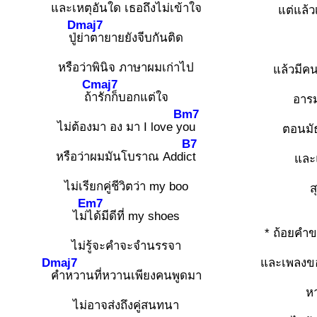
และเหตุอันใด เธอถึงไม่เข้าใจ
แต่แล้ว
Dmaj7
ปู่
ย่าตายายยังจีบกันติด
หรือว่าพินิจ ภาษาผมเก่าไป
แล้วมีค
Cmaj7
ถ้
ารักก็บอกแต่ใจ
อาร
Bm7
ไม่ต้องมา อง มา I love y
ou
ตอนมัธ
B7
หรือว่าผมมันโบราณ Addi
ct
และ
ไม่เรียกคู่ชีวิตว่า my boo
ส
Em7
ไม่
ได้มีดีที่ my shoes
* ถ้อยคำข
ไม่รู้จะคำจะจำนรรจา
Dmaj7
และเพลงข
คำหวานที่หวานเพียงคนพูดมา
ห
ไม่อาจส่งถึงคู่สนทนา