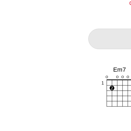
Em7
O
O
O
O
1
2