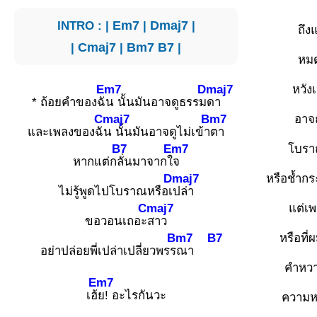
INTRO : |
Em7
|
Dmaj7
|
ถึง
|
Cmaj7
|
Bm7
B7
|
หมด
Em7
Dmaj7
หวัง
* ถ้อยคำของฉั
น นั้นมันอาจดูธรรม
ดา
Cmaj7
Bm7
อาจถ
และเพลงของฉั
น นั้นมันอาจดูไม่เข้า
ตา
B7
Em7
โบรา
หากแต่ก
ลั่นมาจากใ
จ
Dmaj7
หรือช้ำกระฉ
ไม่รู้พูดไปโบราณหรือเ
ปล่า
Cmaj7
แต่เ
ขอวอนเถอะ
สาว
Bm7
B7
หรือที่
อย่าปล่อยพี่เปล่าเปลี่ยวพรร
ณา
คำหวา
Em7
เฮ้
ย! อะไรกันวะ
ความหม