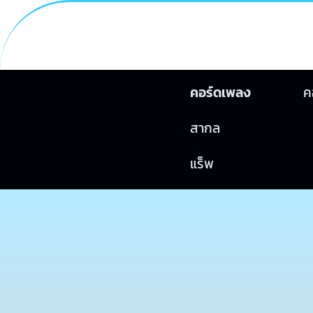
คอร์ดเพลง
ค
สากล
แร็พ