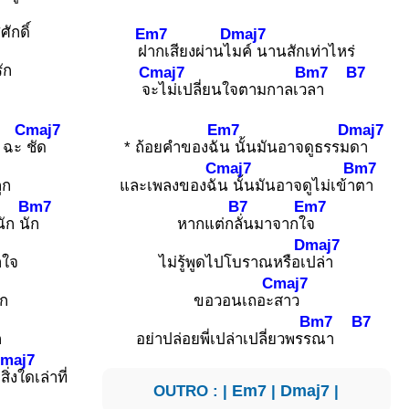
ักดิ์
Em7
Dmaj7
ฝ
ากเสียงผ่านไ
มค์ นานสักเท่าไหร่
ัก
Cmaj7
Bm7
B7
จ
ะไม่เปลี่ยนใจตามกาลเว
ลา
Cmaj7
Em7
Dmaj7
้ ฉะ
ชัด
* ถ้อยคำของฉั
น นั้นมันอาจดูธรรม
ดา
Cmaj7
Bm7
ูก
และเพลงของฉั
น นั้นมันอาจดูไม่เข้า
ตา
Bm7
B7
Em7
ัก นั
ก
หากแต่ก
ลั่นมาจากใ
จ
Dmaj7
ำใจ
ไม่รู้พูดไปโบราณหรือเ
ปล่า
Cmaj7
ัก
ขอวอนเถอะ
สาว
Bm7
B7
ก
อย่าปล่อยพี่เปล่าเปลี่ยวพรร
ณา
maj7
า
สิ่งใดเล่าที่
OUTRO : |
Em7
|
Dmaj7
|