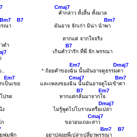
7
Cmaj7
คำกล่าว ทั้งสิ้น ทั้งมวล
Bm7
B7
Bm7
รร
ณา
มันอาจ จักเก่า มิน่า นำพ
า
หากแต่ จากใจจริง
ตัวดำ
B7
เกินคำ
ว่ารัก ที่พี่ จัก พรรณา
aj7
ย
Em7
Dmaj7
..
* ถ้อยคำของฉั
น นั้นมันอาจดูธรรม
ดา
Em7
Cmaj7
Bm7
กเป็
นเขย
และเพลงของฉั
น นั้นมันอาจดูไม่เข้า
ตา
B7
Em7
ม่โปรด
หากแต่ก
ลั่นมาจากใ
จ
Dmaj7
ึง
ไม่รู้พูดไปโบราณหรือเ
ปล่า
Cmaj7
ัก
ขอวอนเถอะ
สาว
7
Bm7
B7
ยฟูมฟัก
อย่าปล่อยพี่เปล่าเปลี่ยวพรร
ณา