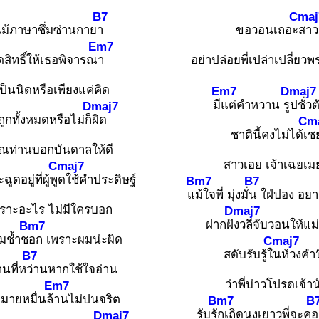
B7
Cmaj
แม้ภาษาซึ่มซ่านกาย
า
ขอวอนเถอะ
สาว
Em7
สิทธิ์ให้เธอพิจารณ
า
อย่าปล่อยพี่เปล่าเปลี่ยวพ
เป็นนิดหรือเพียงแค่คิด
Em7
Dmaj7
มี
แต่คำหวาน รู
ปชั่ว
Dmaj7
ูกทั้งหมดหรือไม่ก็
ผิด
Cm
ชาตินี้คงไม่ได้เ
ช
ณท่านบอกบันดาลให้ดี
สาวเอย เจ้าเฉยเมย
Cmaj7
ูดอยู่ที่ผู้พู
ดใช้คำประดิษฐ์
Bm7
B7
แ
ม้ใจพี่ มุ่งมั่
น ใฝ่ปอง อยา
พราะอะไร ไม่มีใครบอก
Dmaj7
ฝากฝั
งวลีจับวอนให้แ
Bm7
ผมช้ำช
อก เพราะผมน่ะผิด
Cmaj7
สดับรับรู้ใ
นห้วงคำน
B7
นที่ห
ว่านหากใช้ใจอ่าน
ว่าพี่บ่าวโปรดเจ้าน
Em7
ายหมื่นล้
านไม่ปนจริต
Bm7
B
รับรั
กเถิดนงเยาวพี่จะค
อ
Dmaj7