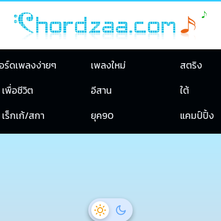
อร์ดเพลงง่ายๆ
เพลงใหม่
สตริง
เพื่อชีวิต
อีสาน
ใต้
เร็กเก้/สกา
ยุค90
แคมป์ปิ้ง