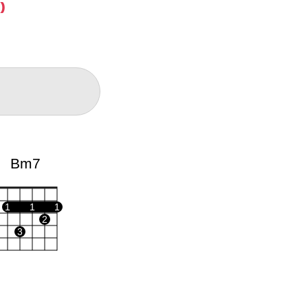
)
Bm7
1
1
1
2
3