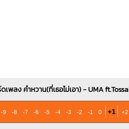
X
O
1
1
2
3
4
์ดเพลง คำหวาน(ที่เธอไม่เอา) - UMA ft.Toss
+1
-9
-8
-7
-6
-5
-4
-3
-2
-1
0
+2