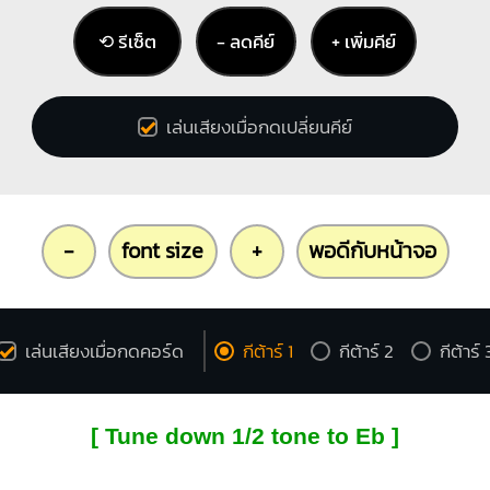
⟲ รีเซ็ต
− ลดคีย์
+ เพิ่มคีย์
เล่นเสียงเมื่อกดเปลี่ยนคีย์
-
font size
+
พอดีกับหน้าจอ
เล่นเสียงเมื่อกดคอร์ด
กีต้าร์ 1
กีต้าร์ 2
กีต้าร์ 
[ Tune down 1/2 tone to Eb ]