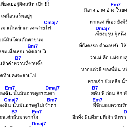
เพียงเธอผู้ผิดสนิท เป๊
ะ !!!
Em7
มิอาจ อวด อ้าง
ในยศศ
เหมือนแร็พอยู่ๆ
หากแต่ พี่เอง ยังมีร
Cmaj7
นเมาเดินเข้ามาเตะสายไ
ฟ
Dmaj7
เพี
ยงบุรุษ ผู้หนึ่ง
มณ์มันโดนตัดค่าขนม
ที่ยังคงรอ คำตอบรับ ให
Bm7
ยมเมื่อเธอมาตั
ดสายใย
ว่าแม่ คือ แม่ของล
B7
แล้วคำห
วานที่ซาบซึ้ง
หากแต่วลี ของพี่มัน หน
ุดท้ายคงจะสายไป
หากเจ้า ยังเหลือ น้
Em7
Dmaj7
B7
องฉั
น นั้นมันอาจดูธรรม
ดา
ส
ดับ พี่ ก่อน สัก พ
Cmaj7
Bm7
Em7
องฉั
น นั้นมันอาจดูไม่เข้า
ตา
พี่
จักมอบความรั
B7
Em7
D
ากแต่ก
ลั่นมาจากใ
จ
อีกทั้ง ฝันดียามที่เจ้า นิทร
Dmaj7