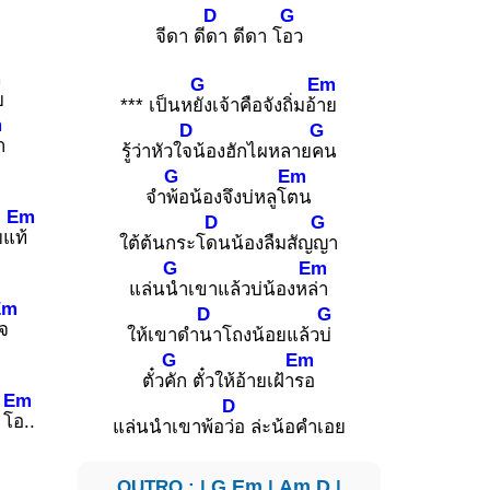
D
G
จีดา ดี
ดา ดีดา โ
อว
m
G
Em
ย
*** เป็นห
ยังเจ้าคือจังถิ่มอ้
าย
m
D
G
ำ
รู้ว่าหัวใ
จน้องฮักไผหลาย
คน
G
Em
จำ
พ้อน้องจึงบ่หลูโ
ตน
Em
D
G
ยแ
ท้
ใต้ต้นกระโ
ดนน้องลืมสัญ
ญา
G
Em
แล่น
นำเขาแล้วบ่น้องห
ล่า
Em
D
G
จ
ให้เขาดำ
นาโถงน้อยแล้ว
บ่
G
Em
ตั๋ว
คัก ตั๋วให้อ้ายเฝ้า
รอ
Em
D
 โ
อ..
แล่นนำเขาพ้อ
ว่อ ล่ะน้อคำเอย
OUTRO : |
G
Em
|
Am
D
|