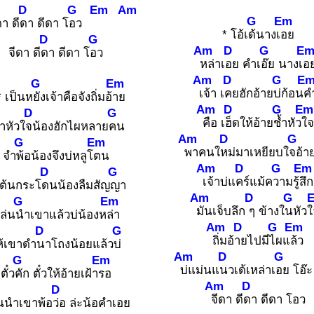
D
G
Em
Am
G
Em
ดา ดี
ดา ดีดา โ
อว
* โอ้เ
ด้นางเ
อย
D
G
Am
D
G
E
จีดา ดี
ดา ดีดา โ
อว
หล่าเ
อย คำเ
อ๊ย นางเ
อ
Am
D
G
E
G
Em
เจ้า เ
คยฮักอ้าย
บ่ก้อน
ค
* เป็นห
ยังเจ้าคือจังถิ่มอ้
าย
Am
D
G
Em
D
G
คือ เ
ฮ็ดให้อ้าย
ช้ำหัว
ใจ
ว่าหัวใ
จน้องฮักไผหลาย
คน
Am
D
G
G
Em
พาคนใ
หม่มาเหยียบใ
จอ้า
จำ
พ้อน้องจึงบ่หลูโ
ตน
Am
D
G
Em
D
G
เจ้าบ่แ
คร์แม้ค
วามรู้
สึก
้ต้นกระโ
ดนน้องลืมสัญ
ญา
Am
D
G
G
Em
มันเจ็บลึก
ๆ ข้างใ
นหัวใ
ล่น
นำเขาแล้วบ่น้องห
ล่า
Am
D
G
Em
D
G
ถิ่มอ้
ายไปมี
ไผแ
ล้ว
ห้เขาดำ
นาโถงน้อยแล้ว
บ่
Am
D
G
G
Em
บ่แม่นแ
นวเด้เหล่าเ
อย โอ๊ะ
ตั๋ว
คัก ตั๋วให้อ้ายเฝ้า
รอ
Am
D
D
จีดา ดี
ดา ดีดา โอว
นนำเขาพ้อ
ว่อ ล่ะน้อคำเอย