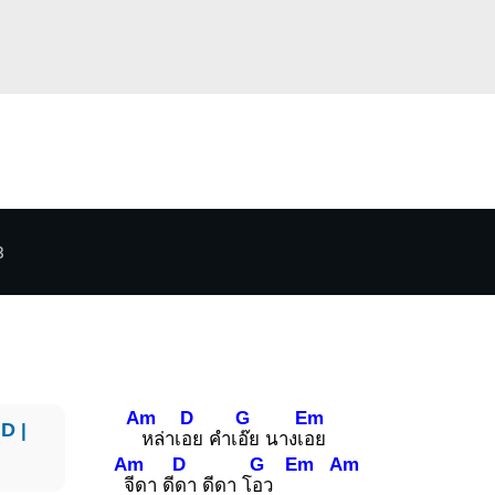
3
Am
D
G
Em
D
|
หล่าเ
อย คำเ
อ๊ย นางเ
อย
Am
D
G
Em
Am
จีดา ดี
ดา ดีดา โ
อว