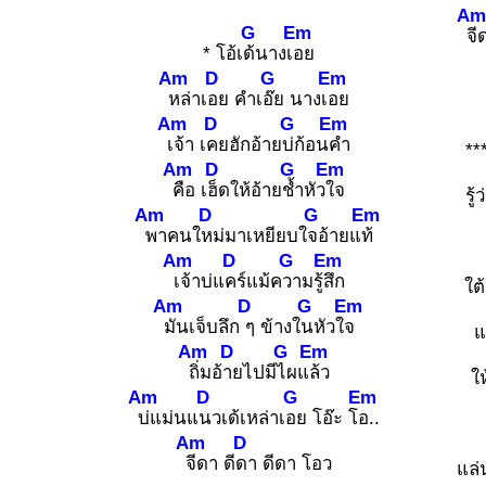
Am
G
Em
จี
* โอ้เ
ด้นางเ
อย
Am
D
G
Em
หล่าเ
อย คำเ
อ๊ย นางเ
อย
Am
D
G
Em
เจ้า เ
คยฮักอ้าย
บ่ก้อน
คำ
**
Am
D
G
Em
คือ เ
ฮ็ดให้อ้าย
ช้ำหัว
ใจ
รู้
Am
D
G
Em
พาคนใ
หม่มาเหยียบใ
จอ้ายแ
ท้
Am
D
G
Em
เจ้าบ่แ
คร์แม้ค
วามรู้
สึก
ใต
Am
D
G
Em
มันเจ็บลึก
ๆ ข้างใ
นหัวใ
จ
แ
Am
D
G
Em
ถิ่มอ้
ายไปมี
ไผแ
ล้ว
ใ
Am
D
G
Em
บ่แม่นแ
นวเด้เหล่าเ
อย โอ๊ะ โ
อ..
Am
D
จีดา ดี
ดา ดีดา โอว
แล่