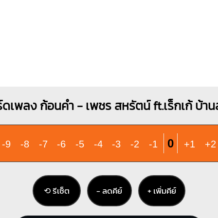
์ดเพลง ก้อนคำ - เพชร สหรัตน์ ft.เร็กเก้ บ้า
0
-9
-8
-7
-6
-5
-4
-3
-2
-1
+1
+2
⟲ รีเซ็ต
− ลดคีย์
+ เพิ่มคีย์