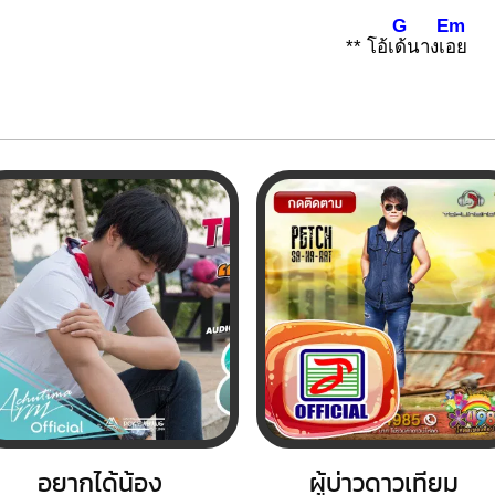
G
Em
** โอ้เ
ด้นางเ
อย
อยากได้น้อง
ผู้บ่าวดาวเทียม