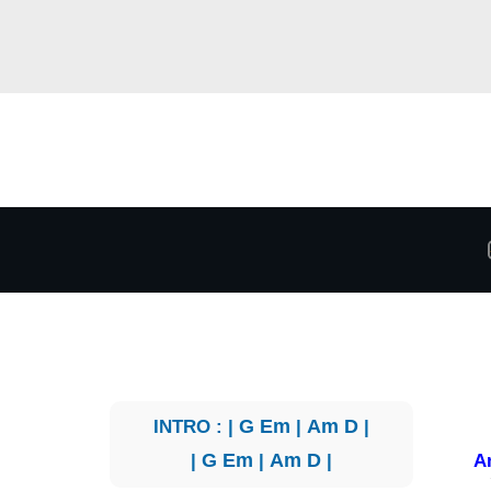
INTRO : |
G
Em
|
Am
D
|
|
G
Em
|
Am
D
|
A