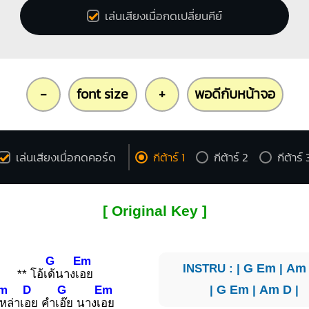
เล่นเสียงเมื่อกดเปลี่ยนคีย์
-
font size
+
พอดีกับหน้าจอ
เล่นเสียงเมื่อกดคอร์ด
กีต้าร์ 1
กีต้าร์ 2
กีต้าร์ 
[ Original Key ]
G
Em
INSTRU : |
G
Em
|
Am
** โอ้เ
ด้นางเ
อย
|
G
Em
|
Am
D
|
m
D
G
Em
หล่าเ
อย คำเ
อ๊ย นางเ
อย