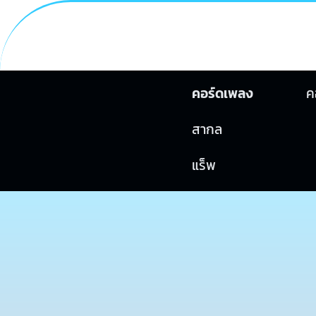
คอร์ดเพลง
ค
สากล
แร็พ