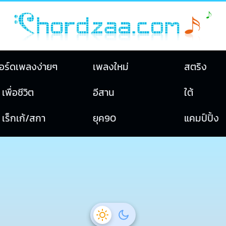
อร์ดเพลงง่ายๆ
เพลงใหม่
สตริง
เพื่อชีวิต
อีสาน
ใต้
เร็กเก้/สกา
ยุค90
แคมป์ปิ้ง