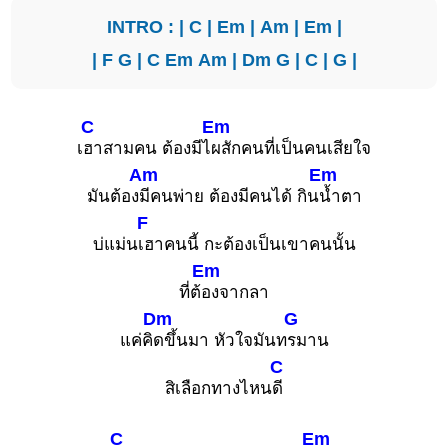
INTRO : |
C
|
Em
|
Am
|
Em
|
|
F
G
|
C
Em
Am
|
Dm
G
|
C
|
G
|
C
Em
เ
ฮาสามคน ต้องมีไ
ผสักคนที่เป็นคนเสียใจ
Am
Em
มันต้อง
มีคนพ่าย ต้องมีคนได้ กิน
น้ำตา
F
บ่แม่น
เฮาคนนี้ กะต้องเป็นเขาคนนั้น
Em
ที่ต้
องจากลา
Dm
G
แค่คิ
ดขึ้นมา หัวใจมันท
รมาน
C
สิเลือกทางไหน
ดี
C
Em