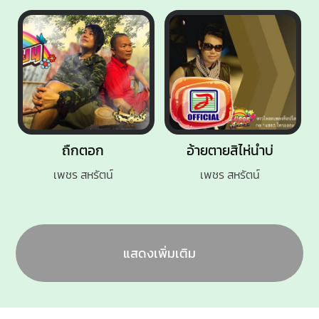
ถืกตอก
อ้ายตายสิไห่นำบ่
เพชร สหรัตน์
เพชร สหรัตน์
แสดงเพิ่มเติม