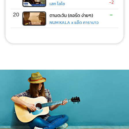
-2
เสก โลโซ
-
20
ตามตะวัน (คอร์ด ง่ายๆ)
NUM KALA x แอ๊ด คาราบาว