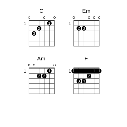
C
Em
X
O
O
O
O
O
O
1
1
1
2
2
3
3
Am
F
X
O
O
1
1
1
1
1
1
2
3
2
3
4
G
Dm
O
O
O
X
X
O
1
1
1
1
2