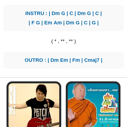
INSTRU : |
Dm
G
|
C
|
Dm
G
|
C
|
|
F
G
|
Em
Am
|
Dm
G
|
C
|
G
|
( * , ** , ** )
OUTRO : |
Dm
Em
|
Fm
|
Cmaj7
|