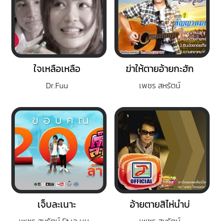
ใจเหลือเหลือ
ฆ่าให้ตายอ้ายกะฮัก
Dr.Fuu
เพชร สหรัตน์
เจ็บละเนาะ
อ้ายตายสิไห่นำบ่