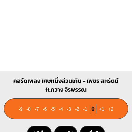
2
3
3
C7
Fm
X
O
1
1
1
1
1
1
1
2
3
4
3
4
Cmaj7
คอร์ดเพลง เศษหนึ่งส่วนเกิน - เพชร สหรัตน์
X
O
O
O
ft.กวาง จิรพรรณ
1
1
2
0
-9
-8
-7
-6
-5
-4
-3
-2
-1
+1
+2