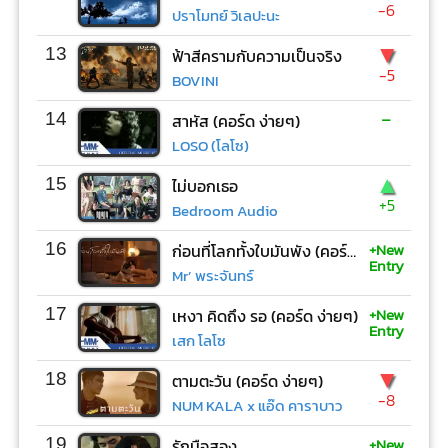
-6
ปราโมทย์ วิเลปะนะ
▼
13
ฟ้าสีครามกับความเป็นจริง
-5
BOVINI
-
14
สาหัส (คอร์ด ง่ายๆ)
LOSO (โลโซ)
▲
15
ไม่บอกเธอ
+5
Bedroom Audio
+New
16
ก่อนที่โลกทั้งใบมันพัง (คอร์ด ง่ายๆ)
Entry
Mr’ พระจันทร์
+New
17
เหงา คิดถึง รอ (คอร์ด ง่ายๆ)
Entry
เสก โลโซ
▼
18
ตามตะวัน (คอร์ด ง่ายๆ)
-8
NUM KALA x แอ๊ด คาราบาว
+New
19
รักมือสอง