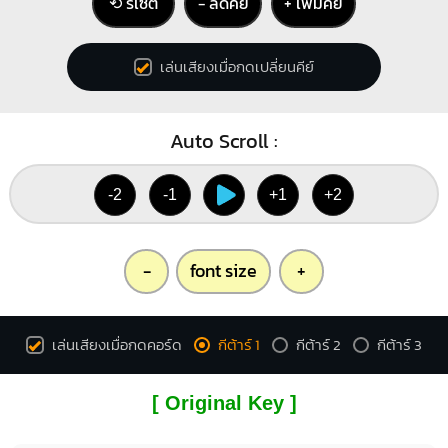
⟲ รีเซ็ต
− ลดคีย์
+ เพิ่มคีย์
เล่นเสียงเมื่อกดเปลี่ยนคีย์
Auto Scroll :
-2
-1
+1
+2
-
font size
+
เล่นเสียงเมื่อกดคอร์ด
กีต้าร์ 1
กีต้าร์ 2
กีต้าร์ 3
[ Original Key ]