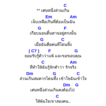
C
** เศษหนึ่งส่วนเ
กิน
Em
Am
เจ็บเหลือเ
กินที่ต้องเป็นฉั
น
G
F
เกือบ
นอนดิ้นตายอยู่
ตรงนั้น
G
C
เมื่อ
ฉันคือคนที่โ
ดนทิ้ง
( C7 )
F
G
ยอม
รับรู้ตัวว่า
แพ้ และขอขอบ
คุณ
C
Am
ที่ทำให้
ฉันรู้จักคำว่า รักจ
ริง
Dm
G
C
ส่วนเ
กินสมควรโดน
ทิ้ง เข้าใจฉันเ
ข้าใจ
Dm
G
เศษหนึ่งส่วนเกินคงต้
องไป
C
ให้พ้นใจเขา
สองคน..