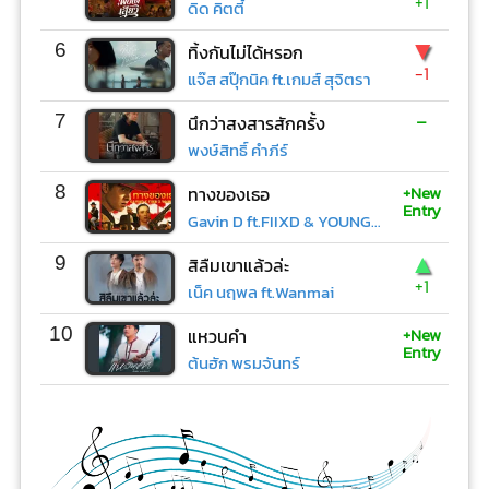
+1
ดิด คิตตี้
▼
6
ทิ้งกันไม่ได้หรอก
-1
แจ๊ส สปุ๊กนิค ft.เกมส์ สุจิตรา
-
7
นึกว่าสงสารสักครั้ง
พงษ์สิทธิ์ คำภีร์
+New
8
ทางของเธอ
Entry
Gavin D ft.FIIXD & YOUNGOHM
▲
9
สิลืมเขาแล้วล่ะ
+1
เน็ค นฤพล ft.Wanmai
+New
10
แหวนคำ
Entry
ต้นฮัก พรมจันทร์