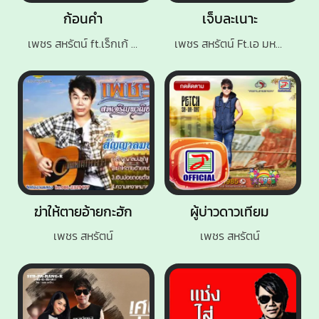
ก้อนคำ
เจ็บละเนาะ
เพชร สหรัตน์ ft.เร็กเก้ บ้านสวน
เพชร สหรัตน์ Ft.เอ มหาหิงค์
ฆ่าให้ตายอ้ายกะฮัก
ผู้บ่าวดาวเทียม
เพชร สหรัตน์
เพชร สหรัตน์