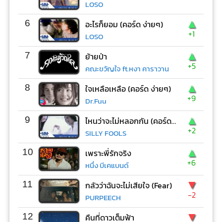
LOSO
▲
6
อะไรก็ยอม (คอร์ด ง่ายๆ)
+1
LOSO
▲
7
ย้ายป่า
+5
คณะขวัญใจ ft.หงา คาราวาน
▲
8
ใจเหลือเหลือ (คอร์ด ง่ายๆ)
+9
Dr.Fuu
▲
9
ไหนว่าจะไม่หลอกกัน (คอร์ด ง่ายๆ)
+2
SILLY FOOLS
▲
10
เพราะพี่รักจริง
+6
หนึ่ง บีเคแบนด์
▼
11
กลัวว่าฉันจะไม่เสียใจ (Fear)
-2
PURPEECH
▼
12
คืนที่ดาวเต็มฟ้า