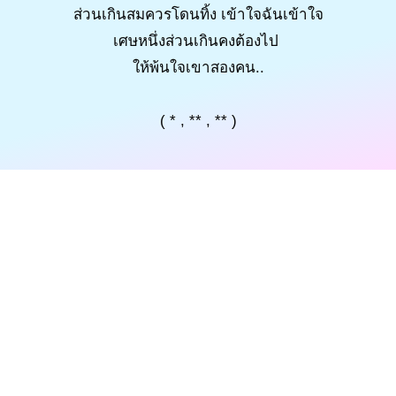
ส่วนเกินสมควรโดนทิ้ง เข้าใจฉันเข้าใจ
เศษหนึ่งส่วนเกินคงต้องไป
ให้พ้นใจเขาสองคน..
( * , ** , ** )