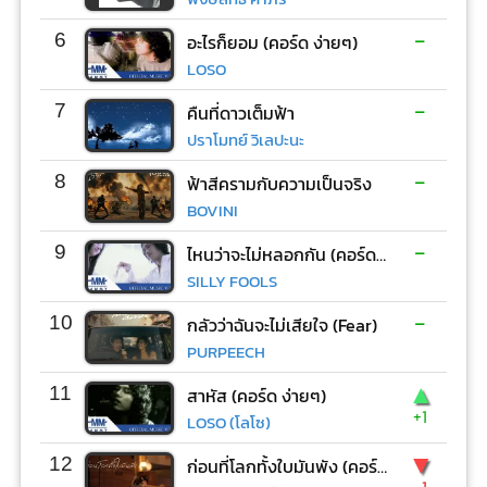
-
6
อะไรก็ยอม (คอร์ด ง่ายๆ)
LOSO
-
7
คืนที่ดาวเต็มฟ้า
ปราโมทย์ วิเลปะนะ
-
8
ฟ้าสีครามกับความเป็นจริง
BOVINI
-
9
ไหนว่าจะไม่หลอกกัน (คอร์ด ง่ายๆ)
SILLY FOOLS
-
10
กลัวว่าฉันจะไม่เสียใจ (Fear)
PURPEECH
▲
11
สาหัส (คอร์ด ง่ายๆ)
+1
LOSO (โลโซ)
▼
12
ก่อนที่โลกทั้งใบมันพัง (คอร์ด ง่ายๆ)
-1