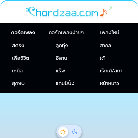
คอร์ดเพลง
คอร์ดเพลงง่ายๆ
เพลงใหม่
สตริง
ลูกทุ่ง
สากล
เพื่อชีวิต
อีสาน
ใต้
เหนือ
แร็พ
เร็กเก้/สกา
ยุค90
แคมป์ปิ้ง
หน้าหนาว