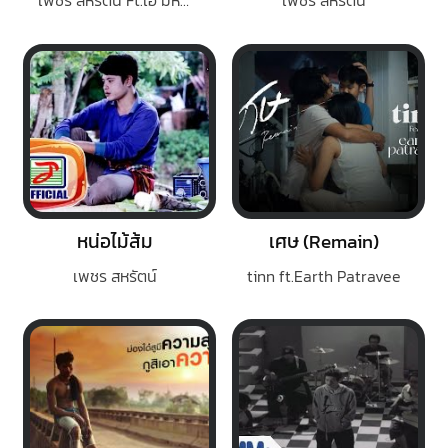
เพชร สหรัตน์ Ft.เอ มหาหิงค์
เพชร สหรัตน์
หน่อไม้ส้ม
เศษ (Remain)
เพชร สหรัตน์
tinn ft.Earth Patravee