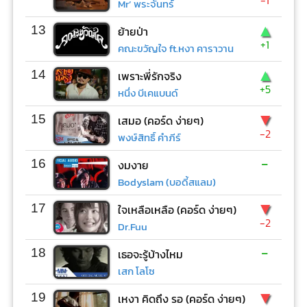
Mr’ พระจันทร์
▲
13
ย้ายป่า
+1
คณะขวัญใจ ft.หงา คาราวาน
▲
14
เพราะพี่รักจริง
+5
หนึ่ง บีเคแบนด์
▼
15
เสมอ (คอร์ด ง่ายๆ)
-2
พงษ์สิทธิ์ คำภีร์
-
16
งมงาย
Bodyslam (บอดี้สแลม)
▼
17
ใจเหลือเหลือ (คอร์ด ง่ายๆ)
-2
Dr.Fuu
-
18
เธอจะรู้บ้างไหม
เสก โลโซ
▼
19
เหงา คิดถึง รอ (คอร์ด ง่ายๆ)