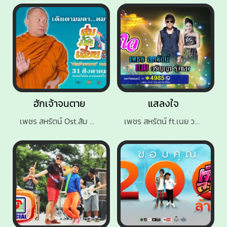
ฮักเจ้าจนตาย
แสลงใจ
เพชร สหรัตน์ Ost.ส้ม ภัค เสี้ยน
เพชร สหรัตน์ ft.เนย วรัญญา