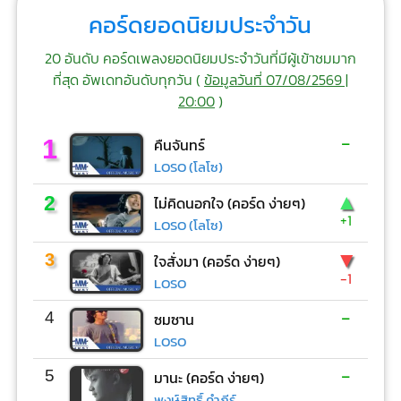
คอร์ดยอดนิยมประจำวัน
20 อันดับ คอร์ดเพลงยอดนิยมประจำวันที่มีผู้เข้าชมมาก
ที่สุด อัพเดทอันดับทุกวัน (
ข้อมูลวันที่ 07/08/2569 |
20:00
)
-
1
คืนจันทร์
LOSO (โลโซ)
▲
2
ไม่คิดนอกใจ (คอร์ด ง่ายๆ)
+1
LOSO (โลโซ)
▼
3
ใจสั่งมา (คอร์ด ง่ายๆ)
-1
LOSO
-
4
ซมซาน
LOSO
-
5
มานะ (คอร์ด ง่ายๆ)
พงษ์สิทธิ์ คำภีร์