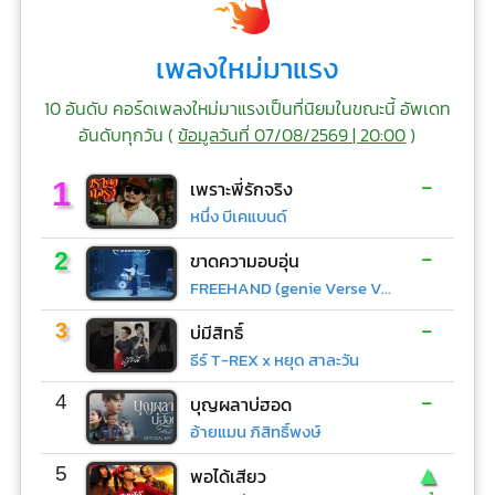
เพลงใหม่มาแรง
10 อันดับ คอร์ดเพลงใหม่มาแรงเป็นที่นิยมในขณะนี้ อัพเดท
อันดับทุกวัน (
ข้อมูลวันที่ 07/08/2569 | 20:00
)
-
1
เพราะพี่รักจริง
หนึ่ง บีเคแบนด์
-
2
ขาดความอบอุ่น
FREEHAND (genie Verse Vol.1)
-
3
บ่มีสิทธิ์
ธีร์ T-REX x หยุด สาละวัน
-
4
บุญผลาบ่ฮอด
อ้ายแมน ภิสิทธิ์พงษ์
▲
5
พอได้เสียว