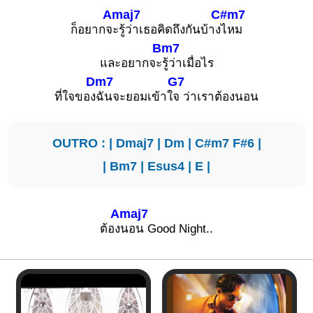
Amaj7
C#m7
ก็อยากจ
ะรู้ว่าเธอคิดถึงกันบ้าง
ไหม
Bm7
และอยากจะ
รู้ว่าเมื่อไร
Dm7
G7
ที่ใจของ
ฉันจะยอมเข้าใ
จ ว่าเราต้องนอน
OUTRO : |
Dmaj7
|
Dm
|
C#m7
F#6
|
|
Bm7
|
Esus4
|
E
|
Amaj7
ต้อง
นอน Good Night..