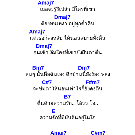
Amaj7
เ
ธอจะรู้รึเปล่า มีใครที่เขา
Dmaj7
ต้องทนเ
หงา อยู่ทุกค่ำคืน
Amaj7
แ
ต่เธอก็คงหลับ ได้นอนสบายทั้งคืน
Dmaj7
จน
เช้า ลืมใครที่เขายังฝืนตาตื่น
Bm7
Dm7
คนๆ
นั้นคือฉันเอง ดึกป่าน
นี้ยังร้องเพลง
C#7
F#m7
จะข่ม
ตาให้นอนเท่าไรก็ยัง
คงตื่น
B7
ตื่นด้วยความ
รัก.. โอ้วว โอ..
E
ความ
รักที่มีมันล้นอยู่ในใจ
Amaj7
C#m7