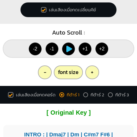
1
1
1
เล่นเสียงเมื่อกดเปลี่ยนคีย์
1
1
1
1
1
2
3
4
3
Auto Scroll :
G7
G#m7b5
-2
-1
+1
+2
O
O
O
X
X
1
1
1
2
3
1
-
font size
+
2
3
4
เล่นเสียงเมื่อกดคอร์ด
กีต้าร์ 1
กีต้าร์ 2
กีต้าร์ 3
Ebm7b5
X
X
1
1
[ Original Key ]
3
3
3
INTRO : |
Dmaj7
|
Dm
|
C#m7
F#6
|