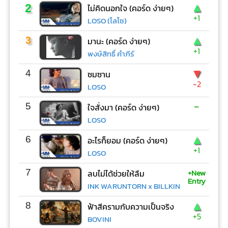
▲
2
ไม่คิดนอกใจ (คอร์ด ง่ายๆ)
+1
LOSO (โลโซ)
▲
3
มานะ (คอร์ด ง่ายๆ)
+1
พงษ์สิทธิ์ คำภีร์
▼
4
ซมซาน
-2
LOSO
-
5
ใจสั่งมา (คอร์ด ง่ายๆ)
LOSO
▲
6
อะไรก็ยอม (คอร์ด ง่ายๆ)
+1
LOSO
+New
7
ลบไม่ได้ช่วยให้ลืม
Entry
INK WARUNTORN x BILLKIN
▲
8
ฟ้าสีครามกับความเป็นจริง
+5
BOVINI