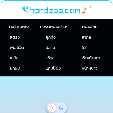
คอร์ดเพลง
คอร์ดเพลงง่ายๆ
เพลงใหม่
สตริง
ลูกทุ่ง
สากล
เพื่อชีวิต
อีสาน
ใต้
เหนือ
แร็พ
เร็กเก้/สกา
ยุค90
แคมป์ปิ้ง
หน้าหนาว