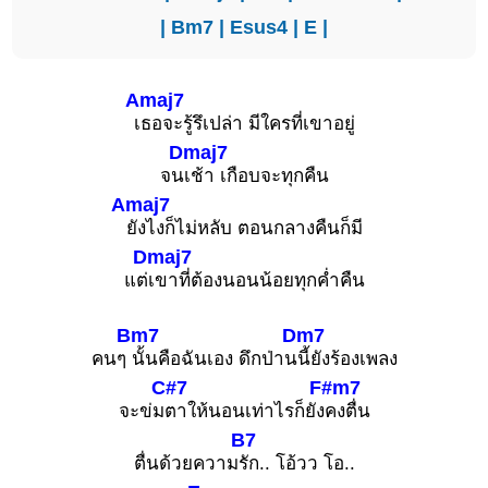
|
Bm7
|
Esus4
|
E
|
Amaj7
เ
ธอจะรู้รึเปล่า มีใครที่เขาอยู่
Dmaj7
จน
เช้า เกือบจะทุกคืน
Amaj7
ยังไงก็ไม่หลับ ตอนกลางคืนก็มี
Dmaj7
แต่
เขาที่ต้องนอนน้อยทุกค่ำคืน
Bm7
Dm7
คนๆ
นั้นคือฉันเอง ดึกป่าน
นี้ยังร้องเพลง
C#7
F#m7
จะข่ม
ตาให้นอนเท่าไรก็ยัง
คงตื่น
B7
ตื่นด้วยความ
รัก.. โอ้วว โอ..