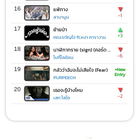
▼
16
แพ้ทาง
-1
ลาบานูน
▲
17
ย้ายป่า
+3
คณะขวัญใจ ft.หงา คาราวาน
▼
18
นาฬิกาทราย (sign) (คอร์ด ง่ายๆ)
-6
โบกี้ไลอ้อน
+New
19
กลัวว่าฉันจะไม่เสียใจ (Fear)
Entry
PURPEECH
▼
20
เธอจะรู้บ้างไหม
-2
เสก โลโซ