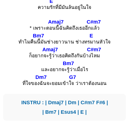
E
ความ
รักที่มีมันล้นอยู่ในใจ
Amaj7
C#m7
* เพราะตอ
นนี้ฉันคิดถึงเธออีก
แล้ว
Bm7
E
ทำไมคืน
นี้มันช่างยาวนาน ช่างทร
มานหัวใจ
Amaj7
C#m7
ก็อยากจ
ะรู้ว่าเธอคิดถึงกันบ้าง
ไหม
Bm7
และอยากจะ
รู้ว่าเมื่อไร
Dm7
G7
ที่ใจของ
ฉันจะยอมเข้าใ
จ ว่าเราต้องนอน
INSTRU : |
Dmaj7
|
Dm
|
C#m7
F#6
|
|
Bm7
|
Esus4
|
E
|