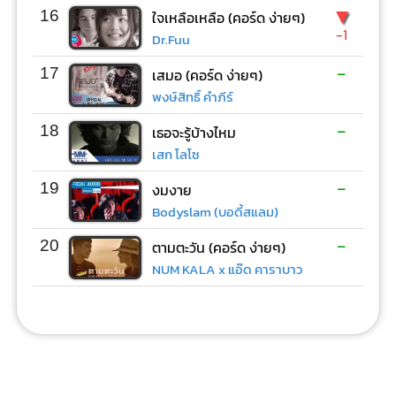
▼
16
ใจเหลือเหลือ (คอร์ด ง่ายๆ)
-1
Dr.Fuu
-
17
เสมอ (คอร์ด ง่ายๆ)
พงษ์สิทธิ์ คำภีร์
-
18
เธอจะรู้บ้างไหม
เสก โลโซ
-
19
งมงาย
Bodyslam (บอดี้สแลม)
-
20
ตามตะวัน (คอร์ด ง่ายๆ)
NUM KALA x แอ๊ด คาราบาว