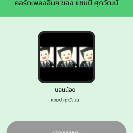
คอร์ดเพลงอื่นๆ ของ แชมป์ ศุภวัฒน์
นอนน้อย
แชมป์ ศุภวัฒน์
แสดงเพิ่มเติม