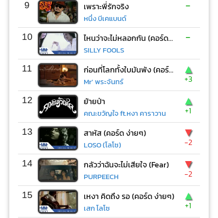
-
9
เพราะพี่รักจริง
หนึ่ง บีเคแบนด์
-
10
ไหนว่าจะไม่หลอกกัน (คอร์ด ง่ายๆ)
SILLY FOOLS
▲
11
ก่อนที่โลกทั้งใบมันพัง (คอร์ด ง่ายๆ)
+3
Mr’ พระจันทร์
▲
12
ย้ายป่า
+1
คณะขวัญใจ ft.หงา คาราวาน
▼
13
สาหัส (คอร์ด ง่ายๆ)
-2
LOSO (โลโซ)
▼
14
กลัวว่าฉันจะไม่เสียใจ (Fear)
-2
PURPEECH
▲
15
เหงา คิดถึง รอ (คอร์ด ง่ายๆ)
+1
เสก โลโซ