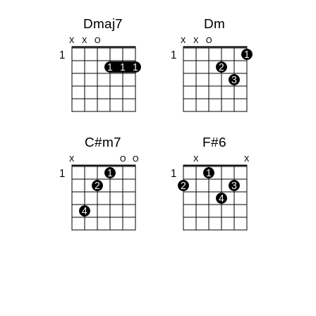
Dmaj7
Dm
X
X
O
X
X
O
1
1
1
1
1
1
2
3
C#m7
F#6
X
O
O
X
X
1
1
1
1
2
2
3
4
4
Bm7
Esus4
X
O
O
O
1
1
1
1
1
2
3
4