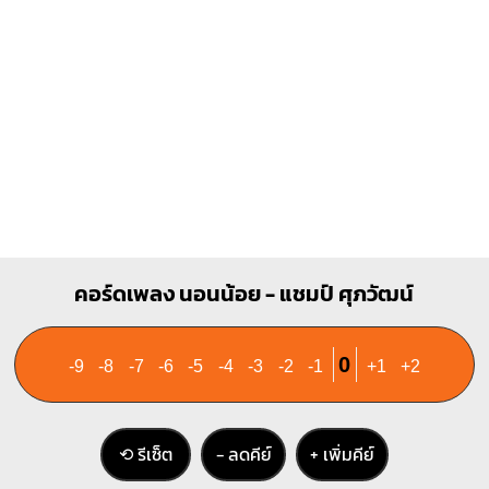
2
3
E
Amaj7
O
O
O
X
O
O
1
1
1
1
2
3
2
3
Dm7
C#7
คอร์ดเพลง นอนน้อย - แชมป์ ศุภวัฒน์
X
X
O
X
X
1
1
1
1
2
1
0
-9
-8
-7
-6
-5
-4
-3
-2
-1
+1
+2
2
3
4
⟲ รีเซ็ต
− ลดคีย์
+ เพิ่มคีย์
F#m7
B7
X
O