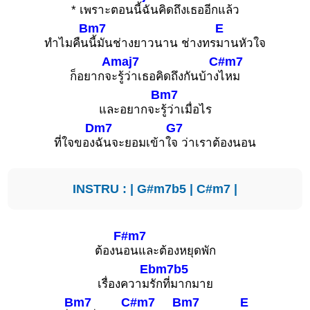
* เพราะตอ
นนี้ฉันคิดถึงเธออีก
แล้ว
Bm7
E
ทำไมคืน
นี้มันช่างยาวนาน ช่างทร
มานหัวใจ
Amaj7
C#m7
ก็อยากจ
ะรู้ว่าเธอคิดถึงกันบ้าง
ไหม
Bm7
และอยากจะ
รู้ว่าเมื่อไร
Dm7
G7
ที่ใจของ
ฉันจะยอมเข้าใ
จ ว่าเราต้องนอน
INSTRU : |
G#m7b5
|
C#m7
|
F#m7
ต้องน
อนและต้องหยุดพัก
Ebm7b5
เรื่องความ
รักที่มากมาย
Bm7
C#m7
Bm7
E