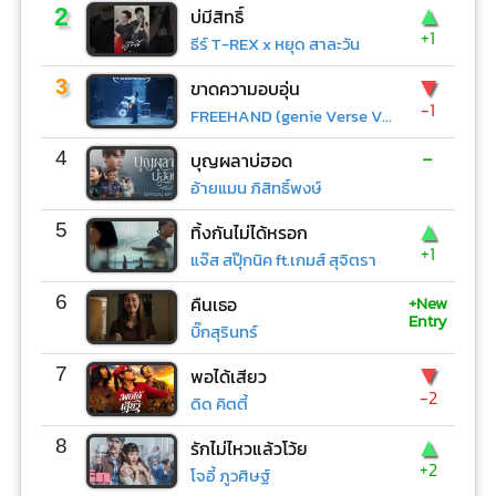
▲
2
บ่มีสิทธิ์
+1
ธีร์ T-REX x หยุด สาละวัน
▼
3
ขาดความอบอุ่น
-1
FREEHAND (genie Verse Vol.1)
-
4
บุญผลาบ่ฮอด
อ้ายแมน ภิสิทธิ์พงษ์
▲
5
ทิ้งกันไม่ได้หรอก
+1
แจ๊ส สปุ๊กนิค ft.เกมส์ สุจิตรา
+New
6
คืนเธอ
Entry
บิ๊กสุรินทร์
▼
7
พอได้เสียว
-2
ดิด คิตตี้
▲
8
รักไม่ไหวแล้วโว้ย
+2
โจอี้ ภูวศิษฐ์