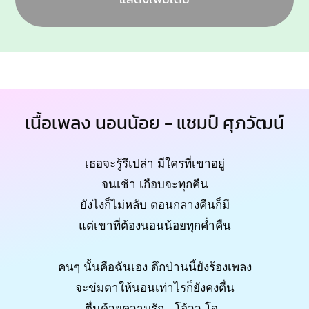
เนื้อเพลง นอนน้อย - แชมป์ ศุภวัฒน์
เธอจะรู้รึเปล่า มีใครที่เขาอยู่
จนเช้า เกือบจะทุกคืน
ยังไงก็ไม่หลับ ตอนกลางคืนก็มี
แต่เขาที่ต้องนอนน้อยทุกค่ำคืน
คนๆ นั้นคือฉันเอง ดึกป่านนี้ยังร้องเพลง
จะข่มตาให้นอนเท่าไรก็ยังคงตื่น
ตื่นด้วยความรัก.. โอ้วว โอ..