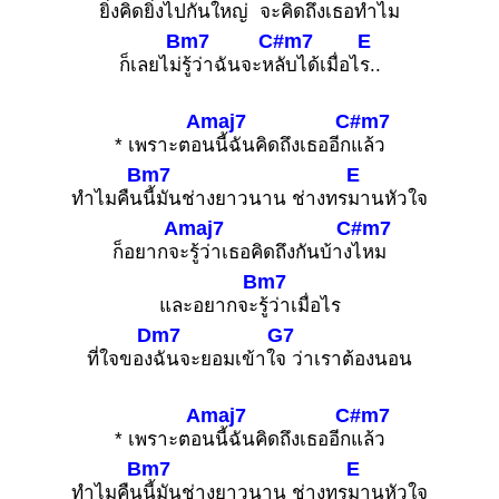
ยิ่ง
คิดยิ่งไปกัน
ใหญ่ จะคิ
ดถึงเธอทำไ
ม
Bm7
C#m7
E
ก็เลยไม่
รู้ว่าฉันจะห
ลับได้เมื่อไ
ร..
Amaj7
C#m7
* เพราะตอ
นนี้ฉันคิดถึงเธออีก
แล้ว
Bm7
E
ทำไมคืน
นี้มันช่างยาวนาน ช่างทร
มานหัวใจ
Amaj7
C#m7
ก็อยากจ
ะรู้ว่าเธอคิดถึงกันบ้าง
ไหม
Bm7
และอยากจะ
รู้ว่าเมื่อไร
Dm7
G7
ที่ใจของ
ฉันจะยอมเข้าใ
จ ว่าเราต้องนอน
Amaj7
C#m7
* เพราะตอ
นนี้ฉันคิดถึงเธออีก
แล้ว
Bm7
E
ทำไมคืน
นี้มันช่างยาวนาน ช่างทร
มานหัวใจ