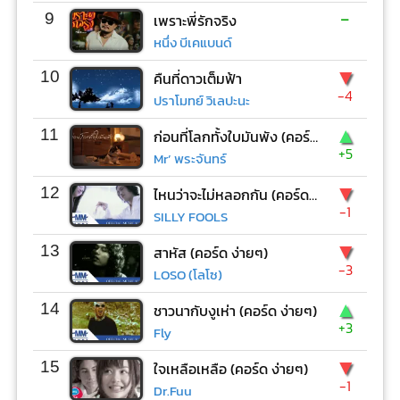
-
9
เพราะพี่รักจริง
หนึ่ง บีเคแบนด์
▼
10
คืนที่ดาวเต็มฟ้า
-4
ปราโมทย์ วิเลปะนะ
▲
11
ก่อนที่โลกทั้งใบมันพัง (คอร์ด ง่ายๆ)
+5
Mr’ พระจันทร์
▼
12
ไหนว่าจะไม่หลอกกัน (คอร์ด ง่ายๆ)
-1
SILLY FOOLS
▼
13
สาหัส (คอร์ด ง่ายๆ)
-3
LOSO (โลโซ)
▲
14
ชาวนากับงูเห่า (คอร์ด ง่ายๆ)
+3
Fly
▼
15
ใจเหลือเหลือ (คอร์ด ง่ายๆ)
-1
Dr.Fuu