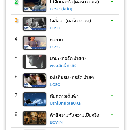
-
2
ไม่คิดนอกใจ (คอร์ด ง่ายๆ)
LOSO (โลโซ)
-
3
ใจสั่งมา (คอร์ด ง่ายๆ)
LOSO
-
4
ซมซาน
LOSO
-
5
มานะ (คอร์ด ง่ายๆ)
พงษ์สิทธิ์ คำภีร์
-
6
อะไรก็ยอม (คอร์ด ง่ายๆ)
LOSO
-
7
คืนที่ดาวเต็มฟ้า
ปราโมทย์ วิเลปะนะ
-
8
ฟ้าสีครามกับความเป็นจริง
BOVINI