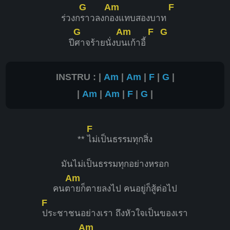
G
Am
F
ร่วงก
ราวลงก
องแทบสองบาท
G
Am
F
G
ปี
ศาจร้ายนั่งบ
นเก้าอี้
INSTRU : |
Am
|
Am
|
F
|
G
|
|
Am
|
Am
|
F
|
G
|
F
**
ไม่เป็นธรรมทุกสิ่ง
มันไม่เป็นธรรมทุกอย่างหรอก
Am
คนต
ายก็ตายลงไป คนอยู่ก็สู้ต่อไป
F
ประชาชนอย่างเรา ถึงหัวใจเป็นของเรา
Am