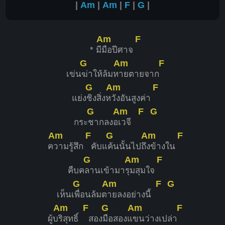
|
Am
|
Am
|
F
|
G
|
Am
F
* มี
มือปีศาจ
G
Am
F
เข่น
ฆ่าให้ล้มห
ายตายจาก
G
Am
F
แย่ง
ชิงสิ่งห
วังอันสูงค่า
G
Am
F
G
กระ
ชากลงอ
เวจี
Am
F
G
Am
F
ค
วามรู้สึก
คับแ
ค้นนั้นไปถึ
งข้างใน
G
Am
F
คืบค
ลานเข้ามารุ
มสุมใจ
G
Am
F
G
เห็นเ
พื่อนล้มต
ายลงอย่างนี้
Am
F
G
Am
F
ผู้บ
ริสุทธิ์
สอง
มือสองแ
ขนว่างเปล่า