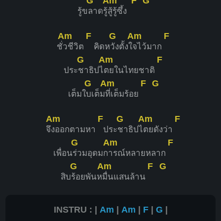
G
Am
F
G
รู้ข
ลาดรู้
สู้รู้ซึ้ง
Am
F
G
Am
F
ชั่
วชีวิต
คิดห
วังตั้งใ
จไว้มาก
G
Am
F
ประ
ชาธิปไ
ตยในไทยชาติ
G
Am
F
G
เต็มใ
บเต็ม
ที่เต็มร้อย
Am
F
G
Am
F
จึ
งออกตามหา
ประ
ชาธิปไ
ตยดังว่า
G
Am
F
เพื่อน
ร่วมอุดมก
ารณ์หลายหลาก
G
Am
F
G
สิบ
ร้อยพันห
มื่นแสนล้าน
INSTRU : |
Am
|
Am
|
F
|
G
|