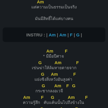
Am
แต่ค
วามเป็นธรรมเป็นจริง
มันมีสิทธิ์ได้แค่บางคน
INSTRU : |
Am
|
Am
|
F
|
G
|
Am
F
* มี
มือปีศาจ
G
Am
F
เข่น
ฆ่าให้ล้มห
ายตายจาก
G
Am
F
แย่ง
ชิงสิ่งห
วังอันสูงค่า
G
Am
F
G
กระ
ชากลงอ
เวจี
Am
F
G
Am
F
ค
วามรู้สึก
คับแ
ค้นนั้นไปถึ
งข้างใน