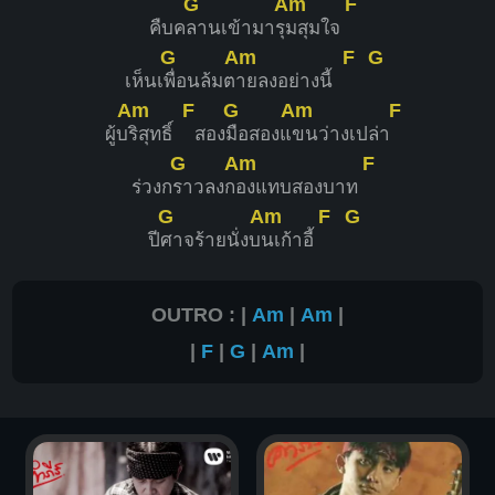
G
Am
F
คืบค
ลานเข้ามารุ
มสุมใจ
G
Am
F
G
เห็นเ
พื่อนล้มต
ายลงอย่างนี้
Am
F
G
Am
F
ผู้บ
ริสุทธิ์
สอง
มือสองแ
ขนว่างเปล่า
G
Am
F
ร่วงก
ราวลงก
องแทบสองบาท
G
Am
F
G
ปี
ศาจร้ายนั่งบ
นเก้าอี้
OUTRO : |
Am
|
Am
|
|
F
|
G
|
Am
|