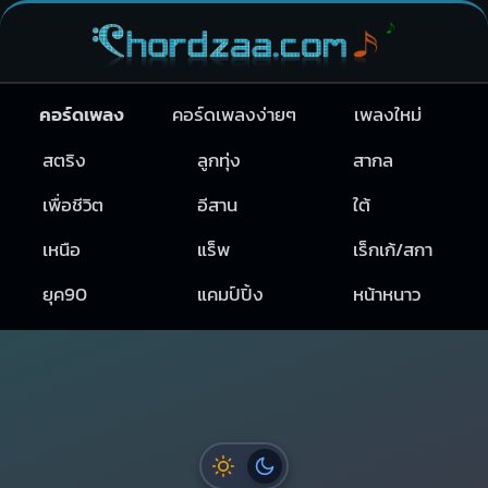
คอร์ดเพลง
คอร์ดเพลงง่ายๆ
เพลงใหม่
สตริง
ลูกทุ่ง
สากล
เพื่อชีวิต
อีสาน
ใต้
เหนือ
แร็พ
เร็กเก้/สกา
ยุค90
แคมป์ปิ้ง
หน้าหนาว