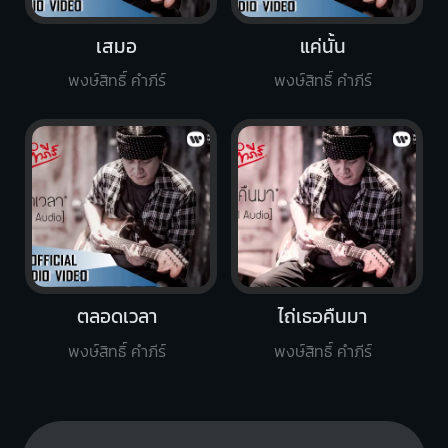
เสมอ
แค่นั้น
พงษ์สิทธิ์ คำภีร์
พงษ์สิทธิ์ คำภีร์
ตลอดเวลา
ไถ่เธอคืนมา
พงษ์สิทธิ์ คำภีร์
พงษ์สิทธิ์ คำภีร์