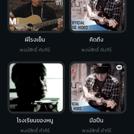
ผีโรงเย็น
คิดถึง
พงษ์สิทธิ์ คัมภีร์
พงษ์สิทธิ์ คัมภีร์
โรงเรียนของหนู
มือปืน
พงษ์สิทธิ์ คำภีร์
พงษ์สิทธิ์ คำภีร์