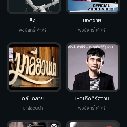
ลิง
ยอดชาย
พงษ์สิทธิ์ คำภีร์
พงษ์สิทธิ์ คำภีร์
กลับกลาย
เหตุเกิดที่รัฐฉาน
มาลีฮวนน่า
พงษ์สิทธิ์ คำภีร์