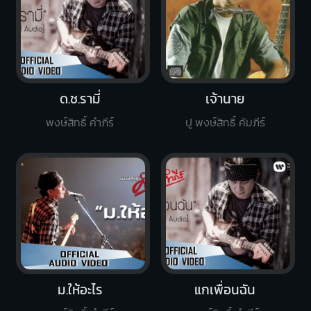
ด.ช.รามี่
เจ้านาย
พงษ์สิทธิ์ คำภีร์
ปู พงษ์สิทธิ์ คัมภีร์
ม.ให้อะไร
แกเพื่อนฉัน