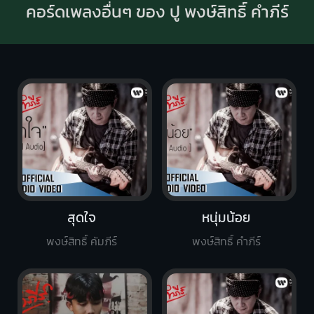
คอร์ดเพลงอื่นๆ ของ ปู พงษ์สิทธิ์ คำภีร์
สุดใจ
หนุ่มน้อย
พงษ์สิทธิ์ คัมภีร์
พงษ์สิทธิ์ คำภีร์