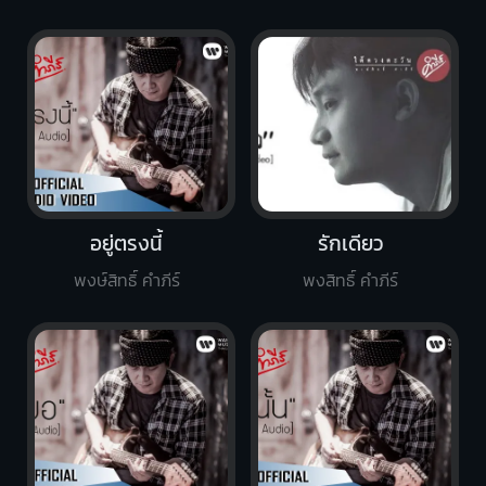
อยู่ตรงนี้
รักเดียว
พงษ์สิทธิ์ คำภีร์
พงสิทธิ์ คำภีร์