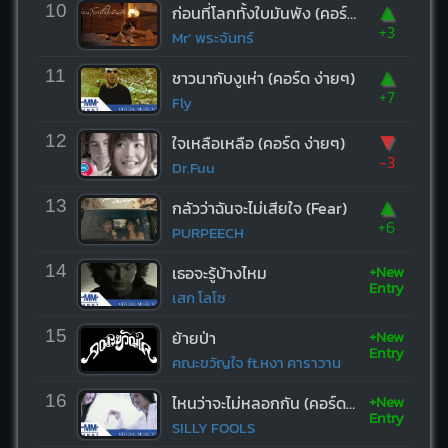
▲
10
ก่อนที่โลกทั้งใบมันพัง (คอร์ด ง่ายๆ)
+3
Mr’ พระจันทร์
▲
11
ชาวนากับงูเห่า (คอร์ด ง่ายๆ)
+7
Fly
▼
12
ใจเหลือเหลือ (คอร์ด ง่ายๆ)
-3
Dr.Fuu
▲
13
กลัวว่าฉันจะไม่เสียใจ (Fear)
+6
PURPEECH
+New
14
เธอจะรู้บ้างไหม
Entry
เสก โลโซ
+New
15
ย้ายป่า
Entry
คณะขวัญใจ ft.หงา คาราวาน
+New
16
ไหนว่าจะไม่หลอกกัน (คอร์ด ง่ายๆ)
Entry
SILLY FOOLS