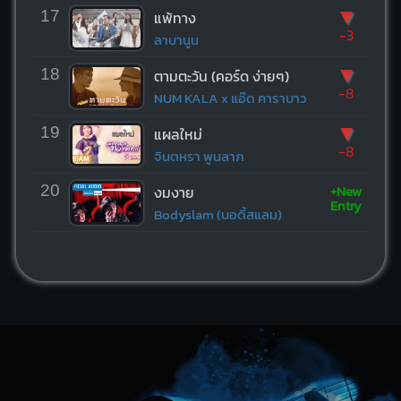
▼
17
แพ้ทาง
-3
ลาบานูน
▼
18
ตามตะวัน (คอร์ด ง่ายๆ)
-8
NUM KALA x แอ๊ด คาราบาว
▼
19
แผลใหม่
-8
จินตหรา พูนลาภ
+New
20
งมงาย
Entry
Bodyslam (บอดี้สแลม)