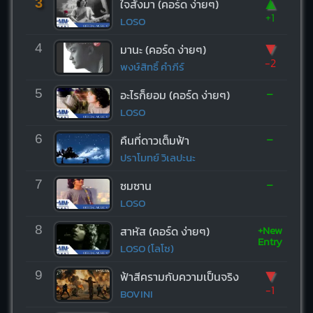
▲
3
ใจสั่งมา (คอร์ด ง่ายๆ)
+1
LOSO
▼
4
มานะ (คอร์ด ง่ายๆ)
-2
พงษ์สิทธิ์ คำภีร์
-
5
อะไรก็ยอม (คอร์ด ง่ายๆ)
LOSO
-
6
คืนที่ดาวเต็มฟ้า
ปราโมทย์ วิเลปะนะ
-
7
ซมซาน
LOSO
+New
8
สาหัส (คอร์ด ง่ายๆ)
Entry
LOSO (โลโซ)
▼
9
ฟ้าสีครามกับความเป็นจริง
-1
BOVINI