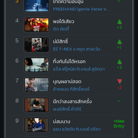
-
3
ขาดความอบอุ่น
FREEHAND (genie Verse Vol.1)
▲
4
พอได้เสียว
+3
ดิด คิตตี้
▲
5
บ่มีสิทธิ์
+1
ธีร์ T-REX x หยุด สาละวัน
▲
6
ทิ้งกันไม่ได้หรอก
+3
แจ๊ส สปุ๊กนิค ft.เกมส์ สุจิตรา
▼
7
บุญผลาบ่ฮอด
-2
อ้ายแมน ภิสิทธิ์พงษ์
-
8
นึกว่าสงสารสักครั้ง
พงษ์สิทธิ์ คำภีร์
+New
9
บ่สมนาง
Entry
แซม ธวัชชัย ft.เบนซ์ ปรีชา