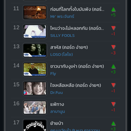
▲
11
ก่อนที่โลกทั้งใบมันพัง (คอร์ด ง่ายๆ)
+5
Mr’ พระจันทร์
▼
12
ไหนว่าจะไม่หลอกกัน (คอร์ด ง่ายๆ)
-1
SILLY FOOLS
▼
13
สาหัส (คอร์ด ง่ายๆ)
-3
LOSO (โลโซ)
▲
14
ชาวนากับงูเห่า (คอร์ด ง่ายๆ)
+3
Fly
▼
15
ใจเหลือเหลือ (คอร์ด ง่ายๆ)
-1
Dr.Fuu
▼
16
แพ้ทาง
-1
ลาบานูน
▲
17
ย้ายป่า
+3
คณะขวัญใจ ft.หงา คาราวาน