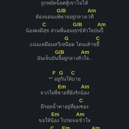
ถูกหมัดน็อคสู้เขาไม่
ได้
G/B
Am
ต้องนอนแพ้
พ่ายอยู่กลางเว
ที
C
G/B
Am
น้องคงมี
สุข ส่วนพี่นอนทุ
กข์หัวใจป่น
ปี้
G
C
แน่นเหมือนหวีเห
นียด โดนเค้าข
ยี้
G/B
Am
มันเจ็บมัน
จี้อยู่กลางหัว
ใจ..
F
G
C
**
อยู่
กันให้
บาย
Em
Am
จากใจพี่ช
ายที่ยังรักน้
อง
C
มีรอยน้ำตาอยู่ที่มุม
ซอง
Em
Am
ขอให้น้
อง โปรดจงเ
ข้าใจ
C
Em
Am