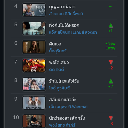
-
4
บุญผลาบ่ฮอด
อ้ายแมน ภิสิทธิ์พงษ์
▲
5
ทิ้งกันไม่ได้หรอก
+1
แจ๊ส สปุ๊กนิค ft.เกมส์ สุจิตรา
+New
6
คืนเธอ
Entry
บิ๊กสุรินทร์
▼
7
พอได้เสียว
-2
ดิด คิตตี้
▲
8
รักไม่ไหวแล้วโว้ย
+2
โจอี้ ภูวศิษฐ์
-
9
สิลืมเขาแล้วล่ะ
เน็ค นฤพล ft.Wanmai
▼
10
นึกว่าสงสารสักครั้ง
-3
พงษ์สิทธิ์ คำภีร์