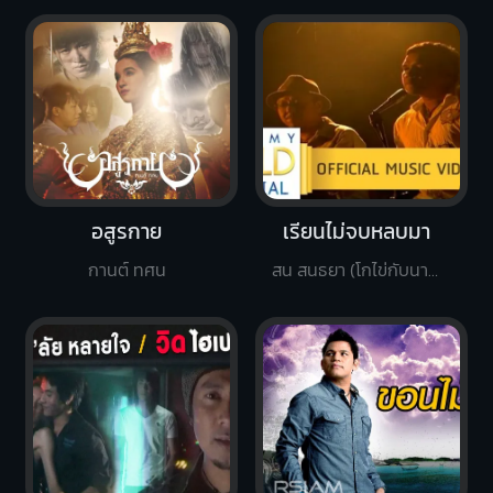
อสูรกาย
เรียนไม่จบหลบมา
กานต์ ทศน
สน สนธยา (โกไข่กับนายสน)