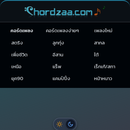
คอร์ดเพลง
คอร์ดเพลงง่ายๆ
เพลงใหม่
สตริง
ลูกทุ่ง
สากล
เพื่อชีวิต
อีสาน
ใต้
เหนือ
แร็พ
เร็กเก้/สกา
ยุค90
แคมป์ปิ้ง
หน้าหนาว