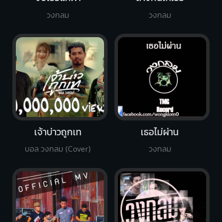
วงกลม
วงกลม
เจ้าบ่าวถูกเท
เธอไม่ผ่าน
บอล วงกลม (Cover)
วงกลม