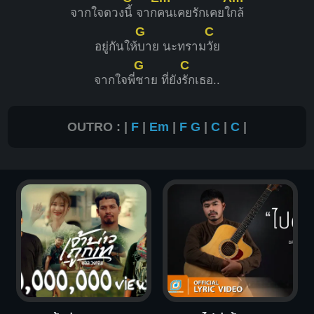
จากใจดวง
นี้ จาก
คนเคยรักเคยใ
กล้
G
C
อยู่กันให้
บาย นะทราม
วัย
G
C
จากใจพี่
ชาย ที่ยัง
รักเธอ..
OUTRO : |
F
|
Em
|
F
G
|
C
|
C
|