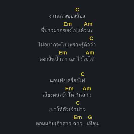
C
งานแต่งของ
น้อง
Em
Am
พี่บ่าวฝากซ
องไปแล้ว
นะ
C
ไม่อยากจะไปเพราะรู้ตัว
ว่า
Em
Am
คงกลั้นน้ำ
ตา เอาไว้ไม่
ได้
C
นอนฟังเครื่องไ
ฟ
Em
Am
เสียงคนเข้า
โห่ กันฉ
าว
C
เขาให้ตัวเจ้า
บ่าว
Em
G
หอมแก้มเจ้าสาว ฉ
าว.. เ
ทือน