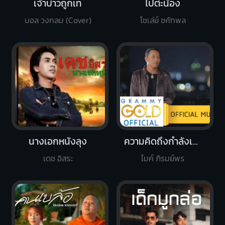
เจ้าบ่าวถูกเท
ไปต่ะน้อง
บอล วงกลม (Cover)
โชเล่ย์ ชคัทพล
นางเอกหนังลุง
ความคิดถึงกำลังเดินทาง
เดช อิสระ
ไมค์ ภิรมย์พร