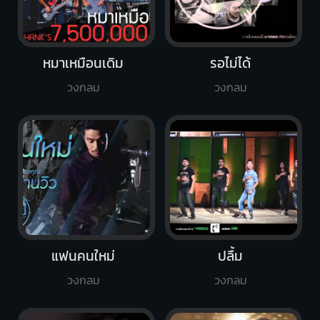
หมาเหมือนเดิม
รอไม่ได้
วงกลม
วงกลม
แฟนคนใหม่
ปลื้ม
วงกลม
วงกลม