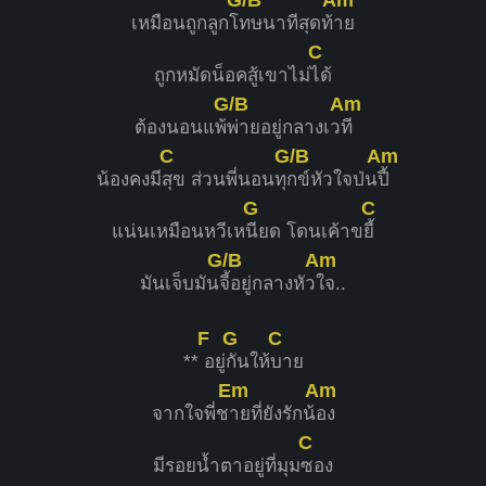
เหมือนถูกลูกโ
ทษนาทีสุดท้
าย
C
ถูกหมัดน็อคสู้เขาไม่
ได้
G/B
Am
ต้องนอนแพ้
พ่ายอยู่กลางเว
ที
C
G/B
Am
น้องคงมี
สุข ส่วนพี่นอนทุ
กข์หัวใจป่น
ปี้
G
C
แน่นเหมือนหวีเห
นียด โดนเค้าข
ยี้
G/B
Am
มันเจ็บมัน
จี้อยู่กลางหัว
ใจ..
F
G
C
**
อยู่
กันให้
บาย
Em
Am
จากใจพี่ช
ายที่ยังรักน้
อง
C
มีรอยน้ำตาอยู่ที่มุม
ซอง