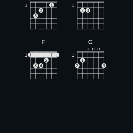
1
1
1
2
2
3
3
F
G
O
O
O
1
1
1
1
1
2
1
3
4
2
3
Am
Dm
X
O
O
X
X
O
1
1
1
1
2
3
2
3