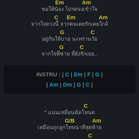
Em
Am
ขอให้น้
อง โปรดจงเ
ข้าใจ
C
Em
Am
จากใจดวง
นี้ จาก
คนเคยรักเคยใ
กล้
G
C
อยู่กันให้
บาย นะทราม
วัย
G
C
จากใจพี่
ชาย ที่ยัง
รักเธอ..
INSTRU : |
C
|
Em
|
F
|
G
|
|
Am
|
Dm
|
G
|
C
|
C
* แน่นเหมือนฉัดโ
หนด
G/B
Am
เหมือนถูกลูกโ
ทษนาทีสุดท้
าย
C