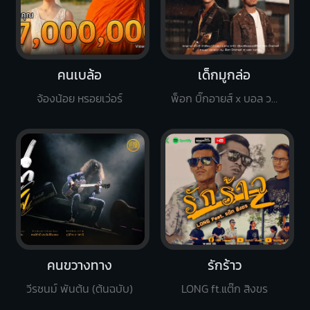
คนเบล้อ
เด็กมูกล่อ
จ้องน้อย หรอยเว่อร์
พ็อก บิ๊กอายส์ x บอล วงกลม
คนขวางทาง
รักร้าว
วีรชนม์ พันต้น (ต้นฉบับ)
LONG ft.แต๊ก สิงขร