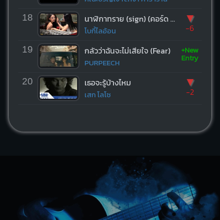
▼
18
นาฬิกาทราย (sign) (คอร์ด ง่ายๆ)
-6
โบกี้ไลอ้อน
+New
19
กลัวว่าฉันจะไม่เสียใจ (Fear)
Entry
PURPEECH
▼
20
เธอจะรู้บ้างไหม
-2
เสก โลโซ