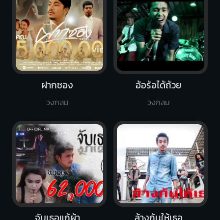
ฝากซอง
อ้อร้อได้ถ้วย
วงกลม
วงกลม
จับเธอแก้ผ้า
ล้างก้นให้เธอ