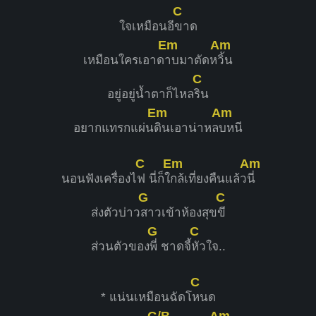
C
ใจเหมือนอี
ขาด
Em
Am
เหมือนใครเอาด
าบมาตัดห
วิ้น
C
อยู่อยู่น้ำตาก็ไหล
ริน
Em
Am
อยากแทรกแผ่น
ดินเอาน่าหล
บหนี
C
Em
Am
นอนฟังเครื่องไ
ฟ นี่ก็ใ
กล้เที่ยงคืนแล้ว
นี่
G
C
ส่งตัวบ่าว
สาวเข้าห้องสุข
ขี
G
C
ส่วนตัวของ
พี่ ชาดจี้
หัวใจ..
C
* แน่นเหมือนฉัดโ
หนด
G/B
Am