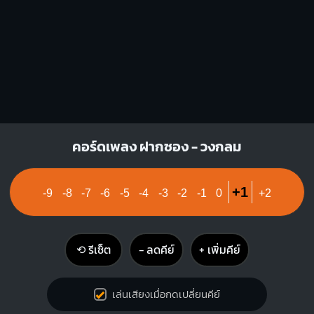
คอร์ดเพลง ฝากซอง - วงกลม
+1
-9
-8
-7
-6
-5
-4
-3
-2
-1
0
+2
⟲ รีเซ็ต
− ลดคีย์
+ เพิ่มคีย์
เล่นเสียงเมื่อกดเปลี่ยนคีย์