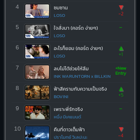
▼
4
ซมซาน
-2
LOSO
-
5
ใจสั่งมา (คอร์ด ง่ายๆ)
LOSO
▲
6
อะไรก็ยอม (คอร์ด ง่ายๆ)
+1
LOSO
+New
7
ลบไม่ได้ช่วยให้ลืม
Entry
INK WARUNTORN x BILLKIN
▲
8
ฟ้าสีครามกับความเป็นจริง
+5
BOVINI
-
9
เพราะพี่รักจริง
หนึ่ง บีเคแบนด์
▼
10
คืนที่ดาวเต็มฟ้า
-4
ปราโมทย์ วิเลปะนะ