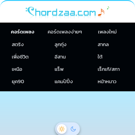
คอร์ดเพลง
คอร์ดเพลงง่ายๆ
เพลงใหม่
สตริง
ลูกทุ่ง
สากล
เพื่อชีวิต
อีสาน
ใต้
เหนือ
แร็พ
เร็กเก้/สกา
ยุค90
แคมป์ปิ้ง
หน้าหนาว