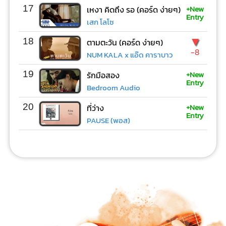
+New
17
เหงา คิดถึง รอ (คอร์ด ง่ายๆ)
Entry
เสก โลโซ
▼
18
ตามตะวัน (คอร์ด ง่ายๆ)
-8
NUM KALA x แอ๊ด คาราบาว
+New
19
รักมือสอง
Entry
Bedroom Audio
+New
20
ที่ว่าง
Entry
PAUSE (พอส)