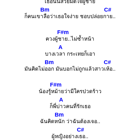
เธอนั้นส
วยมัดใจผู้ชาย
Bm
C#
ก็คนเขา
ลือว่าเธอใจง่าย ชอบปล่อยก
าย..
F#m
ควงผู้ช
าย..ไม่ซ้ำหน้า
A
บางเว
ลา กระเทยก็เอา
Bm
C#
มันคิดไม่อ
อก มันบอกไม่ถูกแล้วสาวเ
ห้อ..
F#m
น้องรู้ห
ม้ายว่ามีใครปวดร้าว
A
ก็พี่บ่
าวคนที่รักเธอ
Bm
ฉันคิดห
นัก ว่าฉันต้องเจอ..
C#
ผู้หญิงอย่างเ
ธอ..