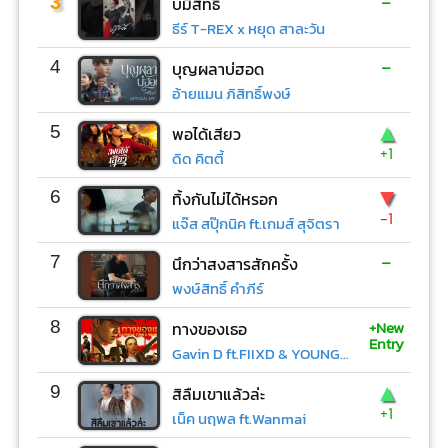
-
3
บ่มีสิทธิ์
ธีร์ T-REX x หยุด สาละวัน
-
4
บุญผลาบ่ฮอด
อ้ายแมน ภิสิทธิ์พงษ์
▲
5
พอได้เสียว
+1
ดิด คิตตี้
▼
6
ทิ้งกันไม่ได้หรอก
-1
แจ๊ส สปุ๊กนิค ft.เกมส์ สุจิตรา
-
7
นึกว่าสงสารสักครั้ง
พงษ์สิทธิ์ คำภีร์
+New
8
ทางของเธอ
Entry
Gavin D ft.FIIXD & YOUNGOHM
▲
9
สิลืมเขาแล้วล่ะ
+1
เน็ค นฤพล ft.Wanmai