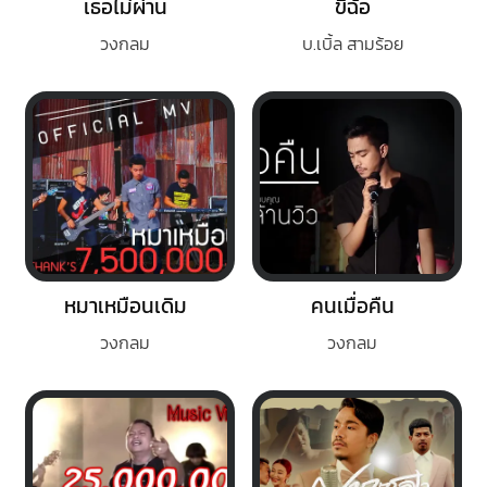
เธอไม่ผ่าน
ขี้ฉ้อ
วงกลม
บ.เบิ้ล สามร้อย
หมาเหมือนเดิม
คนเมื่อคืน
วงกลม
วงกลม