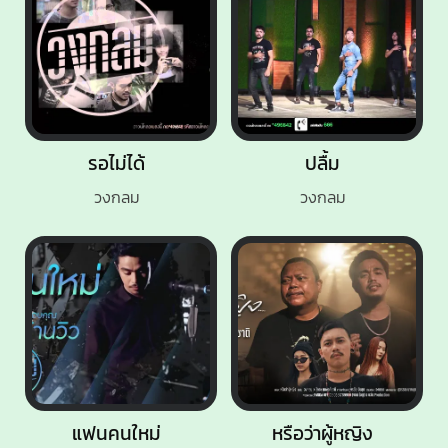
รอไม่ได้
ปลื้ม
วงกลม
วงกลม
แฟนคนใหม่
หรือว่าผู้หญิง