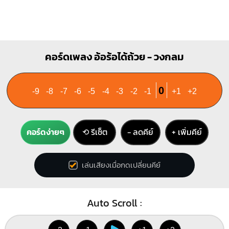
คอร์ดเพลง อ้อร้อได้ถ้วย - วงกลม
0
-9
-8
-7
-6
-5
-4
-3
-2
-1
+1
+2
คอร์ดง่ายๆ
⟲ รีเซ็ต
− ลดคีย์
+ เพิ่มคีย์
เล่นเสียงเมื่อกดเปลี่ยนคีย์
Auto Scroll :