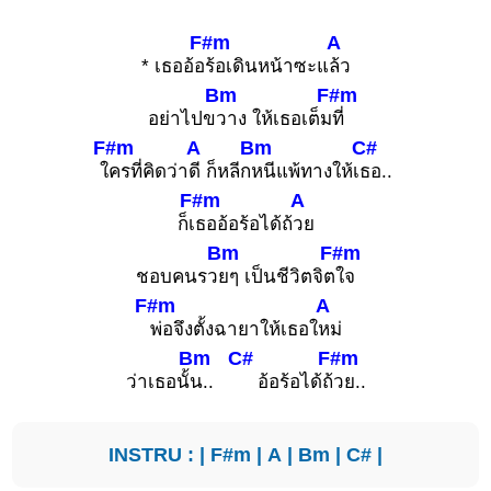
F#m
A
* เธออ้อ
ร้อเดินหน้าซะแ
ล้ว
Bm
F#m
อย่าไปข
วาง ให้เธอเต็ม
ที่
F#m
A
Bm
C#
ใ
ครที่คิดว่า
ดี ก็หลีก
หนีแพ้ทางให้เ
ธอ..
F#m
A
ก็เ
ธออ้อร้อได้ถ้
วย
Bm
F#m
ชอบคนรว
ยๆ เป็นชีวิตจิต
ใจ
F#m
A
พ่อจึงตั้งฉายาให้เธอใ
หม่
Bm
C#
F#m
ว่าเธอนั้
น..
อ้อร้อได้ถ้
วย..
INSTRU : |
F#m
|
A
|
Bm
|
C#
|