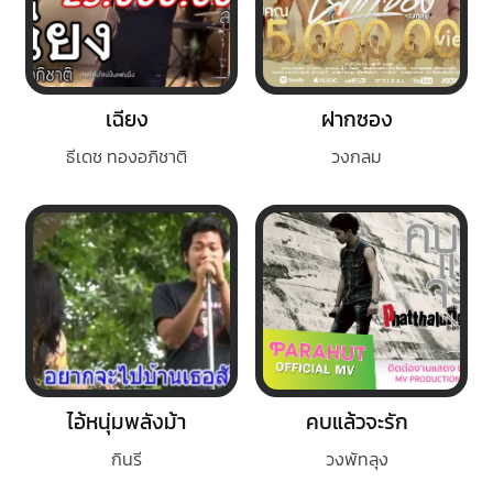
เฉียง
ฝากซอง
ธีเดช ทองอภิชาติ
วงกลม
ไอ้หนุ่มพลังม้า
คบแล้วจะรัก
กินรี
วงพัทลุง