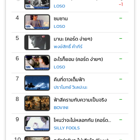
-1
LOSO
-
4
ซมซาน
LOSO
-
5
มานะ (คอร์ด ง่ายๆ)
พงษ์สิทธิ์ คำภีร์
-
6
อะไรก็ยอม (คอร์ด ง่ายๆ)
LOSO
-
7
คืนที่ดาวเต็มฟ้า
ปราโมทย์ วิเลปะนะ
-
8
ฟ้าสีครามกับความเป็นจริง
BOVINI
-
9
ไหนว่าจะไม่หลอกกัน (คอร์ด ง่ายๆ)
SILLY FOOLS
-
10