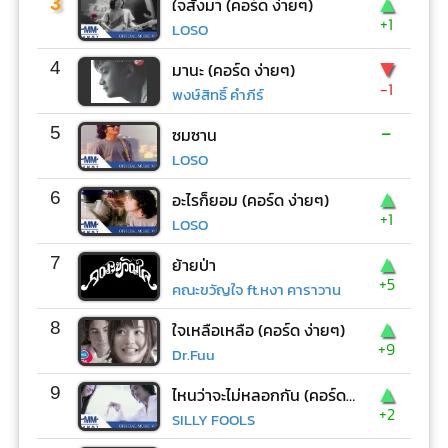
▲
3
ใจสั่งมา (คอร์ด ง่ายๆ)
+1
LOSO
▼
4
มานะ (คอร์ด ง่ายๆ)
-1
พงษ์สิทธิ์ คำภีร์
-
5
ซมซาน
LOSO
▲
6
อะไรก็ยอม (คอร์ด ง่ายๆ)
+1
LOSO
▲
7
ย้ายป่า
+5
คณะขวัญใจ ft.หงา คาราวาน
▲
8
ใจเหลือเหลือ (คอร์ด ง่ายๆ)
+9
Dr.Fuu
▲
9
ไหนว่าจะไม่หลอกกัน (คอร์ด ง่ายๆ)
+2
SILLY FOOLS