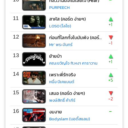
กลัวว่าฉันจะไม่เสียใจ (Fear)
PURPEECH
▲
11
สาหัส (คอร์ด ง่ายๆ)
+1
LOSO (โลโซ)
▼
12
ก่อนที่โลกทั้งใบมันพัง (คอร์ด ง่ายๆ)
-1
Mr’ พระจันทร์
▲
13
ย้ายป่า
+1
คณะขวัญใจ ft.หงา คาราวาน
▲
14
เพราะพี่รักจริง
+5
หนึ่ง บีเคแบนด์
▼
15
เสมอ (คอร์ด ง่ายๆ)
-2
พงษ์สิทธิ์ คำภีร์
-
16
งมงาย
Bodyslam (บอดี้สแลม)