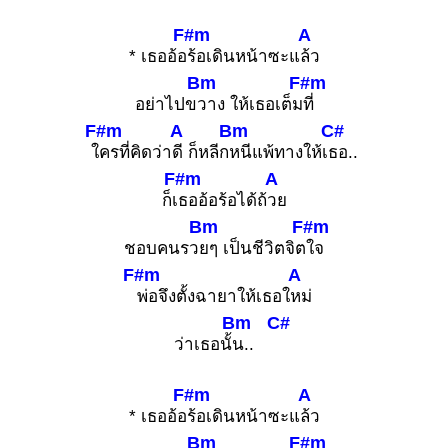
F#m
A
* เธออ้อ
ร้อเดินหน้าซะแ
ล้ว
Bm
F#m
อย่าไปข
วาง ให้เธอเต็ม
ที่
F#m
A
Bm
C#
ใ
ครที่คิดว่า
ดี ก็หลีก
หนีแพ้ทางให้เ
ธอ..
F#m
A
ก็เ
ธออ้อร้อได้ถ้
วย
Bm
F#m
ชอบคนรว
ยๆ เป็นชีวิตจิต
ใจ
F#m
A
พ่อจึงตั้งฉายาให้เธอใ
หม่
Bm
C#
ว่าเธอนั้
น..
F#m
A
* เธออ้อ
ร้อเดินหน้าซะแ
ล้ว
Bm
F#m