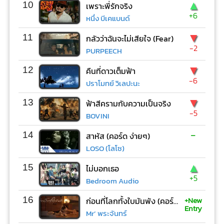
▲
10
เพราะพี่รักจริง
+6
หนึ่ง บีเคแบนด์
▼
11
กลัวว่าฉันจะไม่เสียใจ (Fear)
-2
PURPEECH
▼
12
คืนที่ดาวเต็มฟ้า
-6
ปราโมทย์ วิเลปะนะ
▼
13
ฟ้าสีครามกับความเป็นจริง
-5
BOVINI
-
14
สาหัส (คอร์ด ง่ายๆ)
LOSO (โลโซ)
▲
15
ไม่บอกเธอ
+5
Bedroom Audio
+New
16
ก่อนที่โลกทั้งใบมันพัง (คอร์ด ง่ายๆ)
Entry
Mr’ พระจันทร์