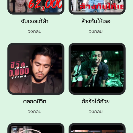
จับเธอแก้ผ้า
ล้างก้นให้เธอ
วงกลม
วงกลม
ตลอดชีวิต
อ้อร้อได้ถ้วย
วงกลม
วงกลม