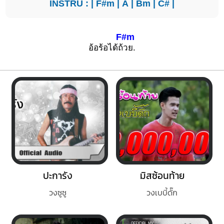
INSTRU : |
F#m
|
A
|
Bm
|
C#
|
F#m
อ้อร้อได้ถ้
วย.
ปะการัง
มิสซ้อนท้าย
วงซูซู
วงเบบี้ดั๊ก