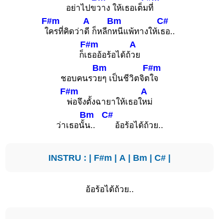
อย่าไปข
วาง ให้เธอเต็ม
ที่
F#m
A
Bm
C#
ใ
ครที่คิดว่า
ดี ก็หลีก
หนีแพ้ทางให้เ
ธอ..
F#m
A
ก็เ
ธออ้อร้อได้ถ้
วย
Bm
F#m
ชอบคนรว
ยๆ เป็นชีวิตจิต
ใจ
F#m
A
พ่อจึงตั้งฉายาให้เธอใ
หม่
Bm
C#
ว่าเธอนั้
น..
อ้อร้อได้ถ้วย..
INSTRU : |
F#m
|
A
|
Bm
|
C#
|
อ้อร้อได้ถ้วย..