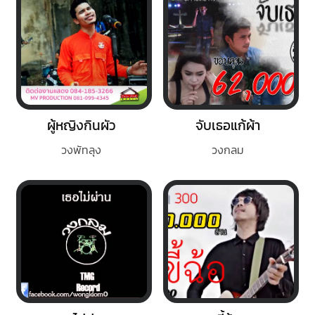
ผู้หญิงกินผัว
จับเธอแก้ผ้า
วงพัทลุง
วงกลม