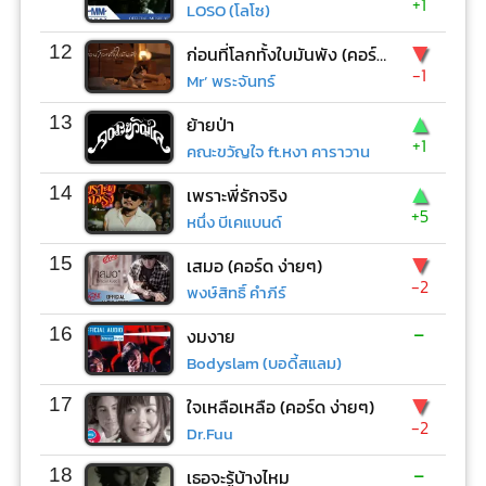
+1
LOSO (โลโซ)
▼
12
ก่อนที่โลกทั้งใบมันพัง (คอร์ด ง่ายๆ)
-1
Mr’ พระจันทร์
▲
13
ย้ายป่า
+1
คณะขวัญใจ ft.หงา คาราวาน
▲
14
เพราะพี่รักจริง
+5
หนึ่ง บีเคแบนด์
▼
15
เสมอ (คอร์ด ง่ายๆ)
-2
พงษ์สิทธิ์ คำภีร์
-
16
งมงาย
Bodyslam (บอดี้สแลม)
▼
17
ใจเหลือเหลือ (คอร์ด ง่ายๆ)
-2
Dr.Fuu
-
18
เธอจะรู้บ้างไหม