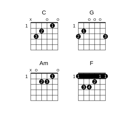
C
G
X
O
O
O
O
O
1
1
1
2
1
3
2
3
Am
F
X
O
O
1
1
1
1
1
1
2
3
2
3
4
Em
A
O
O
O
O
X
O
O
1
1
2
3
1
2
3