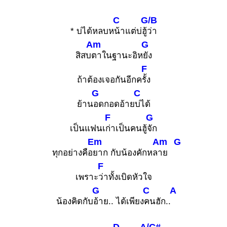
C
G/B
* บ่ได้หลบห
น้าแต่บ่ฮู้
ว่า
Am
G
สิสบ
ตาในฐานะอิห
ยัง
F
ถ้าต้องเจอกันอีกค
รั้ง
G
C
ย้าน
อดกอดอ้าย
บ่ได้
F
G
เป็นแฟนเ
ก่าเป็นคนฮู้
จัก
Em
Am
G
ทุกอย่างคือ
ยาก กับน้องคักหล
าย
F
เพราะ
ว่าทั้งเบิดหัวใจ
G
C
A
น้องคิดกับ
อ้าย.. ได้เพียง
คนฮัก..
D
A/C#