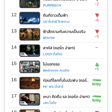
-2
PURPEECH
▼
12
คืนที่ดาวเต็มฟ้า
-6
ปราโมทย์ วิเลปะนะ
▼
13
ฟ้าสีครามกับความเป็นจริง
-5
BOVINI
-
14
สาหัส (คอร์ด ง่ายๆ)
LOSO (โลโซ)
▲
15
ไม่บอกเธอ
+5
Bedroom Audio
+New
16
ก่อนที่โลกทั้งใบมันพัง (คอร์ด ง่ายๆ)
Entry
Mr’ พระจันทร์
+New
17
เหงา คิดถึง รอ (คอร์ด ง่ายๆ)
Entry
เสก โลโซ