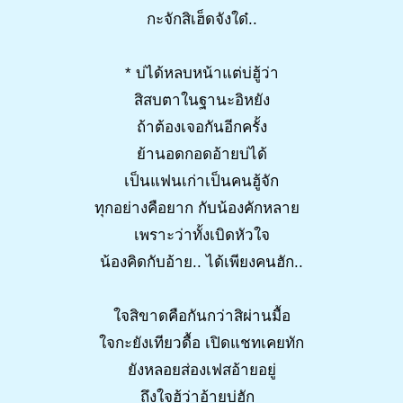
กะจักสิเฮ็ดจังใด๋..
* บ่ได้หลบหน้าแต่บ่ฮู้ว่า
สิสบตาในฐานะอิหยัง
ถ้าต้องเจอกันอีกครั้ง
ย้านอดกอดอ้ายบ่ได้
เป็นแฟนเก่าเป็นคนฮู้จัก
ทุกอย่างคือยาก กับน้องคักหลาย
เพราะว่าทั้งเบิดหัวใจ
น้องคิดกับอ้าย.. ได้เพียงคนฮัก..
ใจสิขาดคือกันกว่าสิผ่านมื้อ
ใจกะยังเทียวดื้อ เปิดแชทเคยทัก
ยังหลอยส่องเฟสอ้ายอยู่
ถึงใจฮู้ว่าอ้ายบ่ฮัก