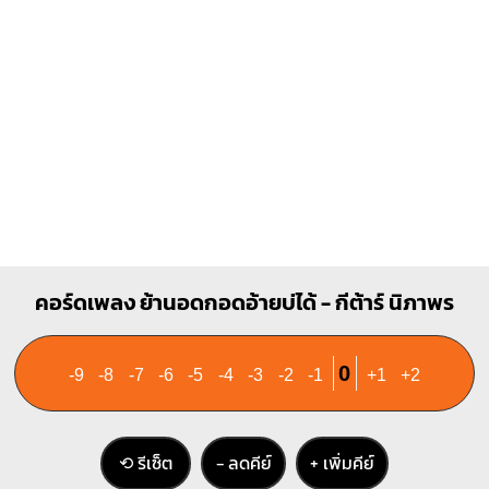
D
Bm
X
X
O
X
1
1
1
2
1
1
3
2
3
4
F#m
คอร์ดเพลง ย้านอดกอดอ้ายบ่ได้ - กีต้าร์ นิภาพร
1
1
1
1
1
0
-9
-8
-7
-6
-5
-4
-3
-2
-1
+1
+2
3
4
⟲ รีเซ็ต
− ลดคีย์
+ เพิ่มคีย์