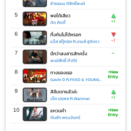
อ้ายแมน ภิสิทธิ์พงษ์
▲
5
พอได้เสียว
+1
ดิด คิตตี้
▼
6
ทิ้งกันไม่ได้หรอก
-1
แจ๊ส สปุ๊กนิค ft.เกมส์ สุจิตรา
-
7
นึกว่าสงสารสักครั้ง
พงษ์สิทธิ์ คำภีร์
+New
8
ทางของเธอ
Entry
Gavin D ft.FIIXD & YOUNGOHM
▲
9
สิลืมเขาแล้วล่ะ
+1
เน็ค นฤพล ft.Wanmai
+New
10
แหวนคำ
Entry
ต้นฮัก พรมจันทร์