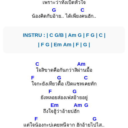
เพราะ
ว่าทั้งเบิดหัวใจ
G
C
น้องคิดกับ
อ้าย.. ได้เพียง
คนฮัก..
INSTRU : |
C
G/B
|
Am
G
|
F
G
|
C
|
|
F
G
|
Em
Am
|
F
|
G
|
C
Am
ใจสิขาดคือกันกว่าสิผ่
านมื้อ
F
G
C
ใจกะยังเทียว
ดื้อ เปิดแชทเ
คยทัก
F
G
ยังห
ลอยส่องเฟส
อ้ายอยู่
Em
Am
G
ถึงใจ
ฮู้ว่าอ้ายบ่ฮั
ก
F
G
แต่ใจ
น้องกะบ่เคยหนีจาก ฮักอ้ายไ
ปไส..