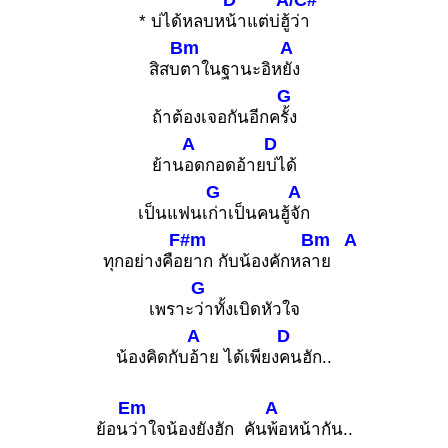
* บ่ได้หลบห
น้าแต่บ่ฮู้
ว่า
Bm
A
สิสบ
ตาในฐานะอิห
ยัง
G
ถ้าต้องเจอกันอีกค
รั้ง
A
D
ย้าน
อดกอดอ้าย
บ่ได้
G
A
เป็นแฟนเ
ก่าเป็นคนฮู้
จัก
F#m
Bm
A
ทุกอย่างคือ
ยาก กับน้องคักหล
าย
G
เพราะ
ว่าทั้งเบิดหัวใจ
A
D
น้องคิดกับ
อ้าย ได้เพียง
คนฮัก..
Em
A
ย้อน
ว่าใจน้องยังฮัก คัน
พ้อหน้ากัน..