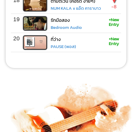
▼
18
ตามตะวัน (คอร์ด ง่ายๆ)
-8
NUM KALA x แอ๊ด คาราบาว
+New
19
รักมือสอง
Entry
Bedroom Audio
+New
20
ที่ว่าง
Entry
PAUSE (พอส)