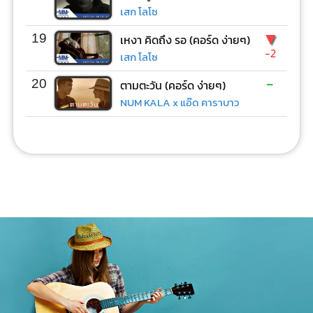
เสก โลโซ
▼
19
เหงา คิดถึง รอ (คอร์ด ง่ายๆ)
-2
เสก โลโซ
-
20
ตามตะวัน (คอร์ด ง่ายๆ)
NUM KALA x แอ๊ด คาราบาว