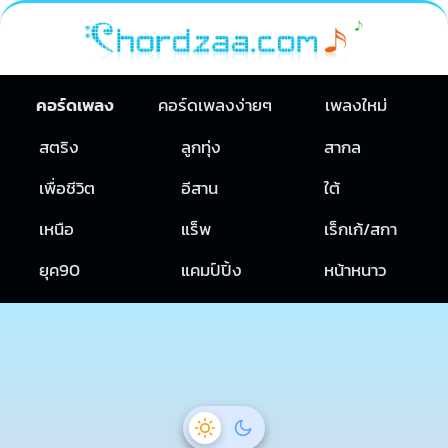
คอร์ดเพลง
คอร์ดเพลงง่ายๆ
เพลงใหม่
สตริง
ลูกทุ่ง
สากล
เพื่อชีวิต
อีสาน
ใต้
เหนือ
แร็พ
เร็กเก้/สกา
ยุค90
แคมป์ปิ้ง
หน้าหนาว