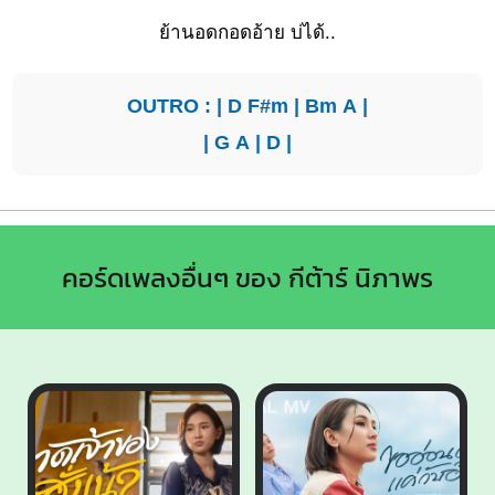
ย้านอดกอดอ้าย บ่ได้..
OUTRO : |
D
F#m
|
Bm
A
|
|
G
A
|
D
|
คอร์ดเพลงอื่นๆ ของ กีต้าร์ นิภาพร