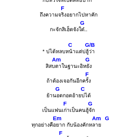
กับหัว
ใจที่เบิดสิทธิ์ป
าก
F
ถึงความจ
ริงอยากไปหาคัก
G
กะจักสิเฮ็ดจังใ
ด๋..
C
G/B
* บ่ได้หลบห
น้าแต่บ่ฮู้
ว่า
Am
G
สิสบ
ตาในฐานะอิห
ยัง
F
ถ้าต้องเจอกันอีกค
รั้ง
G
C
ย้าน
อดกอดอ้าย
บ่ได้
F
G
เป็นแฟนเ
ก่าเป็นคนฮู้
จัก
Em
Am
G
ทุกอย่างคือ
ยาก กับน้องคักหล
าย
F