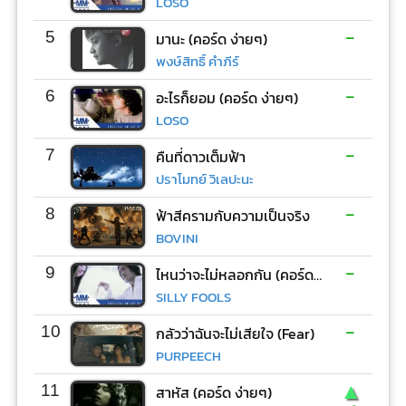
LOSO
-
5
มานะ (คอร์ด ง่ายๆ)
พงษ์สิทธิ์ คำภีร์
-
6
อะไรก็ยอม (คอร์ด ง่ายๆ)
LOSO
-
7
คืนที่ดาวเต็มฟ้า
ปราโมทย์ วิเลปะนะ
-
8
ฟ้าสีครามกับความเป็นจริง
BOVINI
-
9
ไหนว่าจะไม่หลอกกัน (คอร์ด ง่ายๆ)
SILLY FOOLS
-
10
กลัวว่าฉันจะไม่เสียใจ (Fear)
PURPEECH
▲
11
สาหัส (คอร์ด ง่ายๆ)