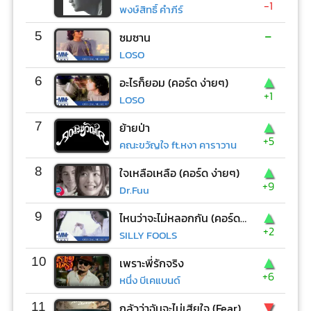
-1
พงษ์สิทธิ์ คำภีร์
-
5
ซมซาน
LOSO
▲
6
อะไรก็ยอม (คอร์ด ง่ายๆ)
+1
LOSO
▲
7
ย้ายป่า
+5
คณะขวัญใจ ft.หงา คาราวาน
▲
8
ใจเหลือเหลือ (คอร์ด ง่ายๆ)
+9
Dr.Fuu
▲
9
ไหนว่าจะไม่หลอกกัน (คอร์ด ง่ายๆ)
+2
SILLY FOOLS
▲
10
เพราะพี่รักจริง
+6
หนึ่ง บีเคแบนด์
▼
11
กลัวว่าฉันจะไม่เสียใจ (Fear)