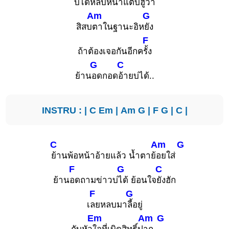
บ่ได้หลบห
น้าแต่บ่ฮู้
ว่า
Am
G
สิสบ
ตาในฐานะอิห
ยัง
F
ถ้าต้องเจอกันอีกค
รั้ง
G
C
ย้าน
อดกอด
อ้ายบ่ได้..
INSTRU : |
C
Em
|
Am
G
|
F
G
|
C
|
C
Am
G
ย้านพ้อหน้าอ้ายแล้ว น้ำตาย้
อยใส่
F
G
C
ย้าน
อดถามข่าวบ่
ได้ ย้อนใจ
ยังฮัก
F
G
เ
ลยหลบมา
ลี้อยู่
Em
Am
G