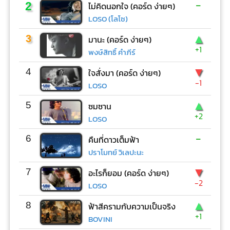
-
2
ไม่คิดนอกใจ (คอร์ด ง่ายๆ)
LOSO (โลโซ)
▲
3
มานะ (คอร์ด ง่ายๆ)
+1
พงษ์สิทธิ์ คำภีร์
▼
4
ใจสั่งมา (คอร์ด ง่ายๆ)
-1
LOSO
▲
5
ซมซาน
+2
LOSO
-
6
คืนที่ดาวเต็มฟ้า
ปราโมทย์ วิเลปะนะ
▼
7
อะไรก็ยอม (คอร์ด ง่ายๆ)
-2
LOSO
▲
8
ฟ้าสีครามกับความเป็นจริง
+1
BOVINI