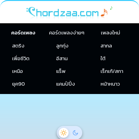
คอร์ดเพลง
คอร์ดเพลงง่ายๆ
เพลงใหม่
สตริง
ลูกทุ่ง
สากล
เพื่อชีวิต
อีสาน
ใต้
เหนือ
แร็พ
เร็กเก้/สกา
ยุค90
แคมป์ปิ้ง
หน้าหนาว