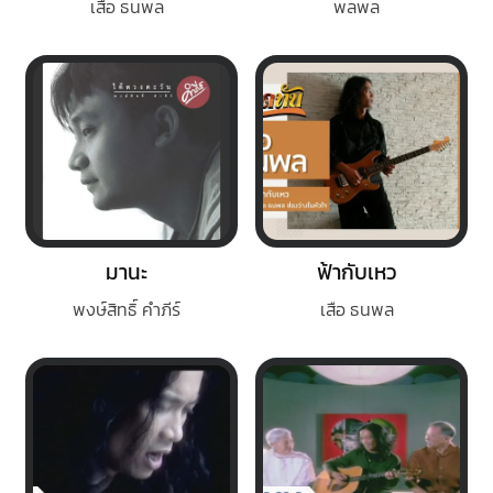
เสือ ธนพล
พลพล
มานะ
ฟ้ากับเหว
พงษ์สิทธิ์ คำภีร์
เสือ ธนพล