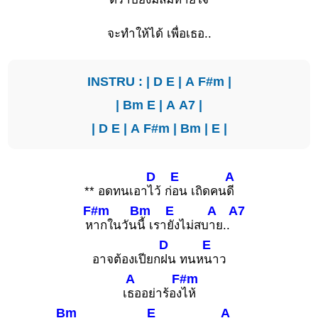
จะทำให้ได้ เพื่อเธอ..
INSTRU : |
D
E
|
A
F#m
|
|
Bm
E
|
A
A7
|
|
D
E
|
A
F#m
|
Bm
|
E
|
D
E
A
** อดทนเอา
ไว้ ก่
อน เถิดคน
ดี
F#m
Bm
E
A
A7
ห
ากในวัน
นี้ เรา
ยังไม่สบ
าย..
D
E
อาจต้องเปียก
ฝน ทนห
นาว
A
F#m
เ
ธออย่าร้อง
ไห้
Bm
E
A