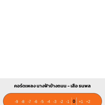
E
Bm
O
O
O
X
1
1
1
2
3
1
1
2
3
4
C#m
A7
X
X
O
X
O
O
O
1
1
1
2
3
2
3
คอร์ดเพลง นางฟ้าข้างถนน - เสือ ธนพล
0
-9
-8
-7
-6
-5
-4
-3
-2
-1
+1
+2