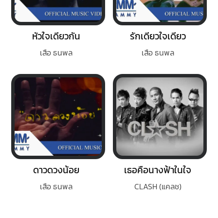
หัวใจเดียวกัน
รักเดียวใจเดียว
เสือ ธนพล
เสือ ธนพล
ดาวดวงน้อย
เธอคือนางฟ้าในใจ
เสือ ธนพล
CLASH (แคลช)