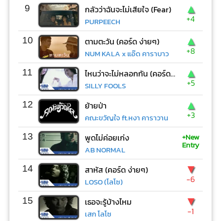
▲
9
กลัวว่าฉันจะไม่เสียใจ (Fear)
+4
PURPEECH
▲
10
ตามตะวัน (คอร์ด ง่ายๆ)
+8
NUM KALA x แอ๊ด คาราบาว
▲
11
ไหนว่าจะไม่หลอกกัน (คอร์ด ง่ายๆ)
+5
SILLY FOOLS
▲
12
ย้ายป่า
+3
คณะขวัญใจ ft.หงา คาราวาน
+New
13
พูดไม่ค่อยเก่ง
Entry
AB NORMAL
▼
14
สาหัส (คอร์ด ง่ายๆ)
-6
LOSO (โลโซ)
▼
15
เธอจะรู้บ้างไหม
-1
เสก โลโซ