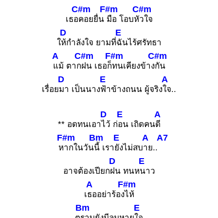
C#m
F#m
C#m
เธอ
คอยยื่น
มือ โอบหั
วใจ
D
E
ใ
ห้กำลังใจ ยามที่
ฉันไร้ศรัทธา
A
C#m
F#m
C#m
แม้ ตาก
ฝน เธอก็
ทนเคียงข้าง
กัน
D
E
A
เรื่อย
มา เป็นนาง
ฟ้าข้างถนน ผู้จริง
ใจ..
D
E
A
** อดทนเอา
ไว้ ก่
อน เถิดคน
ดี
F#m
Bm
E
A
A7
ห
ากในวัน
นี้ เรา
ยังไม่สบ
าย..
D
E
อาจต้องเปียก
ฝน ทนห
นาว
A
F#m
เ
ธออย่าร้อง
ไห้
Bm
E
ต
ราบยังมีลมหาย
ใจ