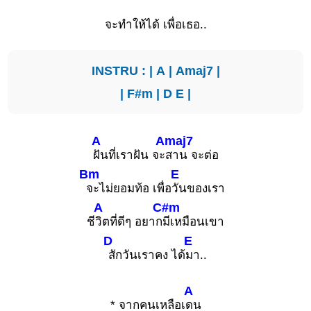
จะทำให้ได้ เพื่อเธอ..
INSTRU : |
A
|
Amaj7
|
|
F#m
|
D
E
|
A
Amaj7
ฝันที่เราฝัน จะ
สาน จะต่อ
Bm
E
จะไม่ยอมท้อ เพื่อ
วันของเรา
A
C#m
ชี
วิตที่ดีๆ อยาก
มีเหมือนเขา
D
E
สักวันเราคง ได้
มา..
A
* จากคนเหลือเ
ดน