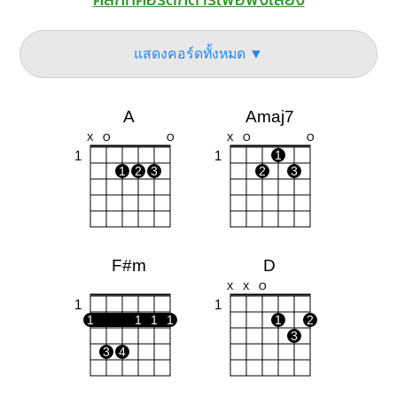
แสดงคอร์ดทั้งหมด ▼
A
Amaj7
X
O
O
X
O
O
1
1
1
1
2
3
2
3
F#m
D
X
X
O
1
1
1
1
1
1
1
2
3
3
4