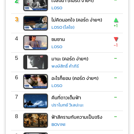
2
ใจสั่งมา (คอร์ด ง่ายๆ)
LOSO
▲
3
ไม่คิดนอกใจ (คอร์ด ง่ายๆ)
+1
LOSO (โลโซ)
▼
4
ซมซาน
-1
LOSO
-
5
มานะ (คอร์ด ง่ายๆ)
พงษ์สิทธิ์ คำภีร์
-
6
อะไรก็ยอม (คอร์ด ง่ายๆ)
LOSO
-
7
คืนที่ดาวเต็มฟ้า
ปราโมทย์ วิเลปะนะ
-
8
ฟ้าสีครามกับความเป็นจริง
BOVINI