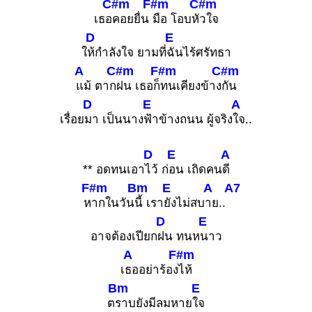
C#m
F#m
C#m
เธอ
คอยยื่น
มือ โอบหั
วใจ
D
E
ใ
ห้กำลังใจ ยามที่
ฉันไร้ศรัทธา
A
C#m
F#m
C#m
แม้ ตาก
ฝน เธอก็
ทนเคียงข้าง
กัน
D
E
A
เรื่อย
มา เป็นนาง
ฟ้าข้างถนน ผู้จริง
ใจ..
D
E
A
** อดทนเอา
ไว้ ก่
อน เถิดคน
ดี
F#m
Bm
E
A
A7
ห
ากในวัน
นี้ เรา
ยังไม่สบ
าย..
D
E
อาจต้องเปียก
ฝน ทนห
นาว
A
F#m
เ
ธออย่าร้อง
ไห้
Bm
E
ต
ราบยังมีลมหาย
ใจ