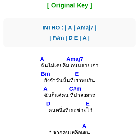
[ Original Key ]
INTRO : |
A
|
Amaj7
|
|
F#m
|
D
E
|
A
|
A
Amaj7
ฉันไม่เคยลืม
ถนนสายเก่า
Bm
E
ยังจำวันนั้นที่เ
ราพบกัน
A
C#m
ฉันก็แค่คน ที่
น่าสงสาร
D
E
คนหนึ่งที่เธอช่วย
ไว้
A
* จากคนเหลือเ
ดน