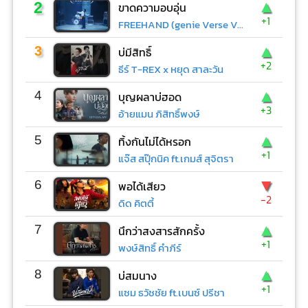
▲
2
ขาดความอบอุ่น
+1
FREEHAND (genie Verse Vol.1)
▲
3
บ่มีสิทธิ์
+2
ธีร์ T-REX x หยุด สาละวัน
▲
4
บุญผลาบ่ฮอด
+3
อ้ายแมน ภิสิทธิ์พงษ์
▲
5
ทิ้งกันไม่ได้หรอก
+1
แจ๊ส สปุ๊กนิค ft.เกมส์ สุจิตรา
▼
6
พอได้เสียว
-2
ดิด คิตตี้
▲
7
นึกว่าสงสารสักครั้ง
+1
พงษ์สิทธิ์ คำภีร์
▲
8
บ่สมนาง
+1
แซม ธวัชชัย ft.เบนซ์ ปรีชา