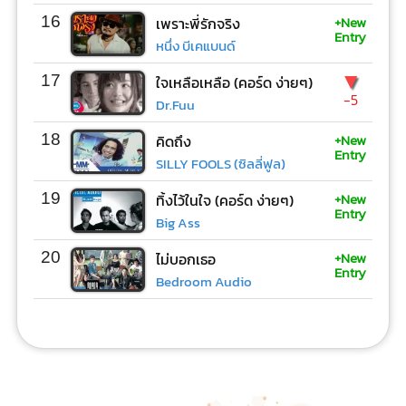
+New
16
เพราะพี่รักจริง
Entry
หนึ่ง บีเคแบนด์
▼
17
ใจเหลือเหลือ (คอร์ด ง่ายๆ)
-5
Dr.Fuu
+New
18
คิดถึง
Entry
SILLY FOOLS (ซิลลี่ฟูล)
+New
19
ทิ้งไว้ในใจ (คอร์ด ง่ายๆ)
Entry
Big Ass
+New
20
ไม่บอกเธอ
Entry
Bedroom Audio