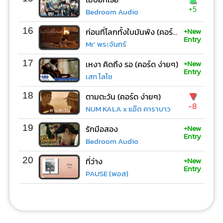
+5
Bedroom Audio
+New
16
ก่อนที่โลกทั้งใบมันพัง (คอร์ด ง่ายๆ)
Entry
Mr’ พระจันทร์
+New
17
เหงา คิดถึง รอ (คอร์ด ง่ายๆ)
Entry
เสก โลโซ
▼
18
ตามตะวัน (คอร์ด ง่ายๆ)
-8
NUM KALA x แอ๊ด คาราบาว
+New
19
รักมือสอง
Entry
Bedroom Audio
+New
20
ที่ว่าง
Entry
PAUSE (พอส)