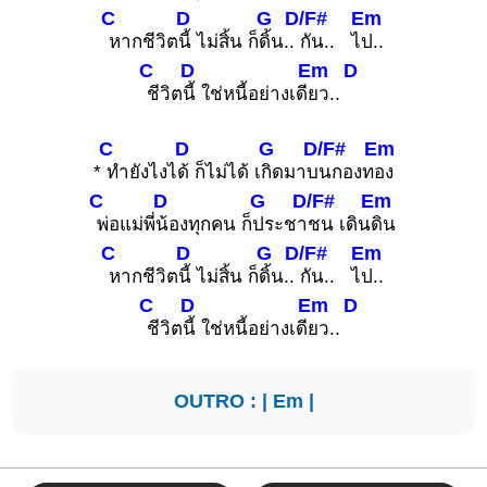
C
D
G
D/F#
Em
หากชีวิต
นี้ ไม่สิ้น ก็
ดิ้น..
กัน.. ไ
ป..
C
D
Em
D
ชีวิต
นี้ ใช่หนี้อย่างเดี
ยว..
C
D
G
D/F#
Em
*
ทำยังไงไ
ด้ ก็ไม่ได้ เ
กิดมาบ
นกองท
อง
C
D
G
D/F#
Em
พ่อแม่พี่
น้องทุกคน ก็
ประชา
ชน เดิน
ดิน
C
D
G
D/F#
Em
หากชีวิต
นี้ ไม่สิ้น ก็
ดิ้น..
กัน.. ไ
ป..
C
D
Em
D
ชีวิต
นี้ ใช่หนี้อย่างเดี
ยว..
OUTRO : |
Em
|