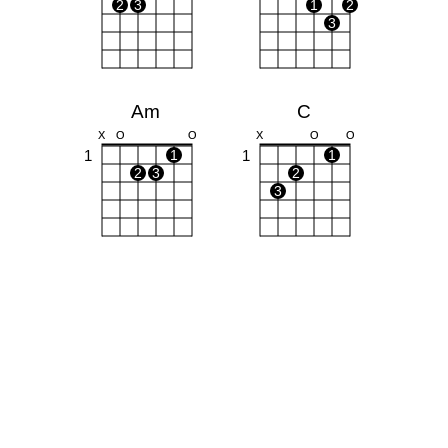
2
3
1
2
3
Am
C
X
O
O
X
O
O
1
1
1
1
2
3
2
3
G
O
O
O
1
1
2
3