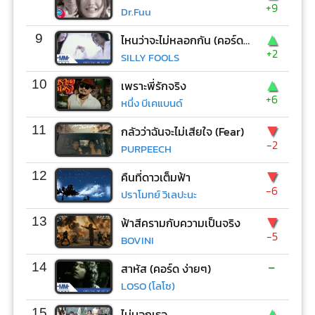
+9
Dr.Fuu
▲
9
ไหนว่าจะไม่หลอกกัน (คอร์ด ง่ายๆ)
+2
SILLY FOOLS
▲
10
เพราะพี่รักจริง
+6
หนึ่ง บีเคแบนด์
▼
11
กลัวว่าฉันจะไม่เสียใจ (Fear)
-2
PURPEECH
▼
12
คืนที่ดาวเต็มฟ้า
-6
ปราโมทย์ วิเลปะนะ
▼
13
ฟ้าสีครามกับความเป็นจริง
-5
BOVINI
-
14
สาหัส (คอร์ด ง่ายๆ)
LOSO (โลโซ)
▲
15
ไม่บอกเธอ