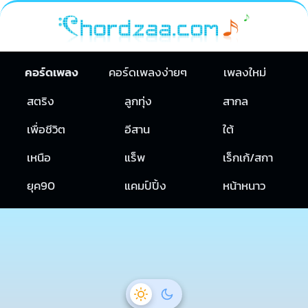
คอร์ดเพลง
คอร์ดเพลงง่ายๆ
เพลงใหม่
สตริง
ลูกทุ่ง
สากล
เพื่อชีวิต
อีสาน
ใต้
เหนือ
แร็พ
เร็กเก้/สกา
ยุค90
แคมป์ปิ้ง
หน้าหนาว