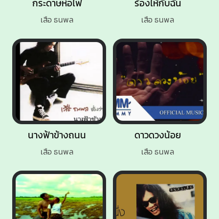
กระดาษห่อไฟ
ร้องไห้กับฉัน
เสือ ธนพล
เสือ ธนพล
นางฟ้าข้างถนน
ดาวดวงน้อย
เสือ ธนพล
เสือ ธนพล