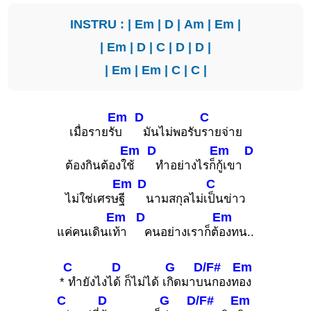
INSTRU : |
Em
|
D
|
Am
|
Em
|
|
Em
|
D
|
C
|
D
|
D
|
|
Em
|
Em
|
C
|
C
|
Em
D
C
เมื่อรายรั
บ
มันไม่พอรับ
รายจ่าย
Em
D
Em
D
ต้องกินต้องใ
ช้
ทำอย่างไรก็
กู้เขา
Em
D
C
ไม่ใช่เศรษ
ฐี
นามสกุลไม่เ
ป็นข่าว
Em
D
Em
แค่คนเดินเ
ท้า
คนอย่างเราก็ต้
องทน..
C
D
G
D/F#
Em
*
ทำยังไงไ
ด้ ก็ไม่ได้ เ
กิดมาบ
นกองท
อง
C
D
G
D/F#
Em