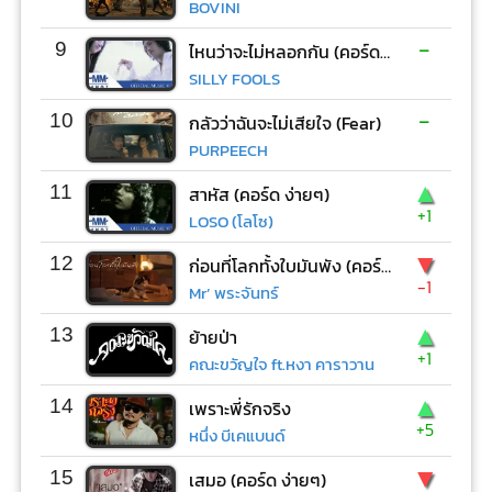
BOVINI
-
9
ไหนว่าจะไม่หลอกกัน (คอร์ด ง่ายๆ)
SILLY FOOLS
-
10
กลัวว่าฉันจะไม่เสียใจ (Fear)
PURPEECH
▲
11
สาหัส (คอร์ด ง่ายๆ)
+1
LOSO (โลโซ)
▼
12
ก่อนที่โลกทั้งใบมันพัง (คอร์ด ง่ายๆ)
-1
Mr’ พระจันทร์
▲
13
ย้ายป่า
+1
คณะขวัญใจ ft.หงา คาราวาน
▲
14
เพราะพี่รักจริง
+5
หนึ่ง บีเคแบนด์
▼
15
เสมอ (คอร์ด ง่ายๆ)