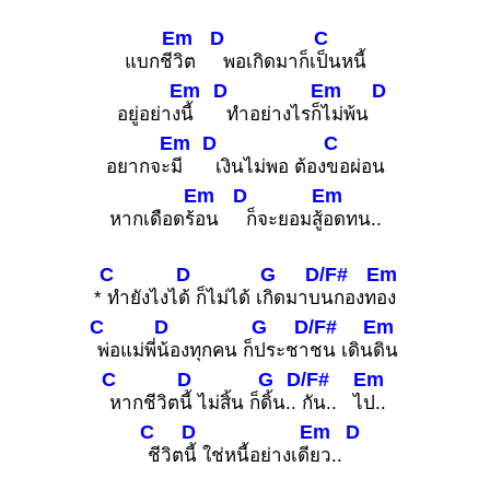
Em
D
C
แบกชี
วิต
พอเกิดมาก็เ
ป็นหนี้
Em
D
Em
D
อยู่อย่าง
นี้
ทำอย่างไรก็
ไม่พ้น
Em
D
C
อยากจะ
มี
เงินไม่พอ ต้อง
ขอผ่อน
Em
D
Em
หากเดือดร้
อน
ก็จะยอมสู้
อดทน..
C
D
G
D/F#
Em
*
ทำยังไงไ
ด้ ก็ไม่ได้ เ
กิดมาบ
นกองท
อง
C
D
G
D/F#
Em
พ่อแม่พี่
น้องทุกคน ก็
ประชา
ชน เดิน
ดิน
C
D
G
D/F#
Em
หากชีวิต
นี้ ไม่สิ้น ก็
ดิ้น..
กัน.. ไ
ป..
C
D
Em
D
ชีวิต
นี้ ใช่หนี้อย่างเดี
ยว..