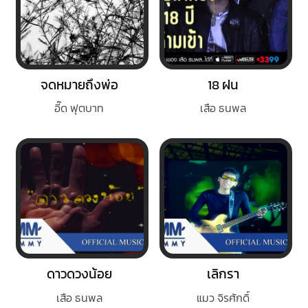
จดหมายถึงพ่อ
18 ฝน
อี๊ด ฟุตบาท
เสือ ธนพล
ดาวดวงน้อย
เลิกรา
เสือ ธนพล
แมว จิรศักดิ์