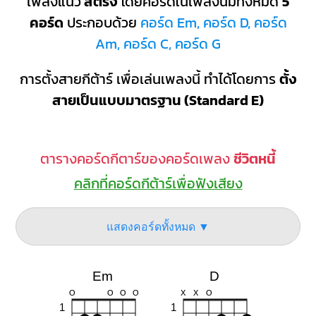
เพลงแนว
สตริง
โดยคอร์ดในเพลงนี้มีทั้งหมด
5
คอร์ด
ประกอบด้วย
คอร์ด Em, คอร์ด D, คอร์ด
Am, คอร์ด C, คอร์ด G
การตั้งสายกีต้าร์ เพื่อเล่นเพลงนี้ ทำได้โดยการ
ตั้ง
สายเป็นแบบมาตรฐาน (Standard E)
ตารางคอร์ดกีตาร์ของคอร์ดเพลง
ชีวิตหนี้
คลิกที่คอร์ดกีต้าร์เพื่อฟังเสียง
แสดงคอร์ดทั้งหมด ▼
Em
D
O
O
O
O
X
X
O
1
1