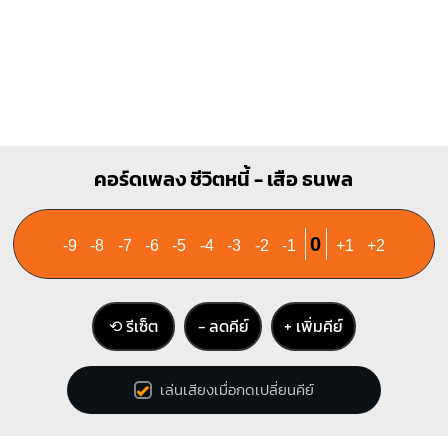
คอร์ดเพลง ชีวิตหนี้ - เสือ ธนพล
0
-9
-8
-7
-6
-5
-4
-3
-2
-1
+1
+2
⟲ รีเซ็ต
− ลดคีย์
+ เพิ่มคีย์
เล่นเสียงเมื่อกดเปลี่ยนคีย์