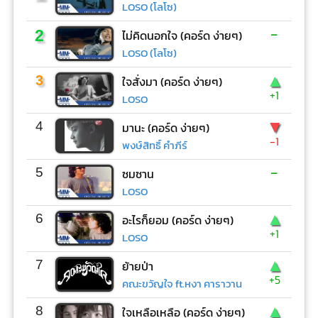
LOSO (โลโซ)
-
2
ไม่คิดนอกใจ (คอร์ด ง่ายๆ)
LOSO (โลโซ)
▲
3
ใจสั่งมา (คอร์ด ง่ายๆ)
+1
LOSO
▼
4
มานะ (คอร์ด ง่ายๆ)
-1
พงษ์สิทธิ์ คำภีร์
-
5
ซมซาน
LOSO
▲
6
อะไรก็ยอม (คอร์ด ง่ายๆ)
+1
LOSO
▲
7
ย้ายป่า
+5
คณะขวัญใจ ft.หงา คาราวาน
▲
8
ใจเหลือเหลือ (คอร์ด ง่ายๆ)