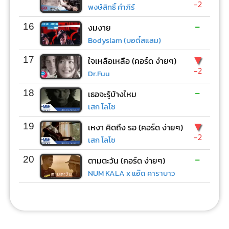
-2
พงษ์สิทธิ์ คำภีร์
-
16
งมงาย
Bodyslam (บอดี้สแลม)
▼
17
ใจเหลือเหลือ (คอร์ด ง่ายๆ)
-2
Dr.Fuu
-
18
เธอจะรู้บ้างไหม
เสก โลโซ
▼
19
เหงา คิดถึง รอ (คอร์ด ง่ายๆ)
-2
เสก โลโซ
-
20
ตามตะวัน (คอร์ด ง่ายๆ)
NUM KALA x แอ๊ด คาราบาว