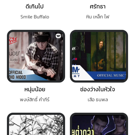
ดีเกินไป
ศรัทธา
Smile Buffalo
หิน เหล็ก ไฟ
หนุ่มน้อย
ช่องว่างในหัวใจ
พงษ์สิทธิ์ คำภีร์
เสือ ธนพล