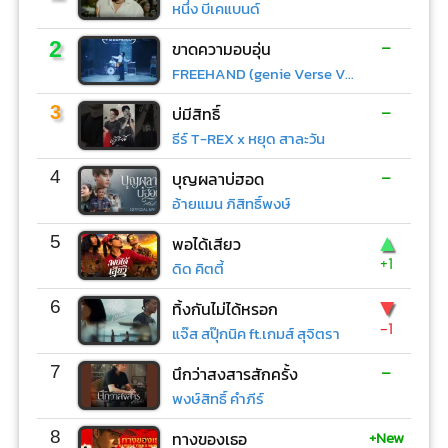
หนึ่ง บีเคแบนด์
-
2
ขาดความอบอุ่น
FREEHAND (genie Verse Vol.1)
-
3
บ่มีสิทธิ์
ธีร์ T-REX x หยุด สาละวัน
-
4
บุญผลาบ่ฮอด
อ้ายแมน ภิสิทธิ์พงษ์
▲
5
พอได้เสียว
+1
ดิด คิตตี้
▼
6
ทิ้งกันไม่ได้หรอก
-1
แจ๊ส สปุ๊กนิค ft.เกมส์ สุจิตรา
-
7
นึกว่าสงสารสักครั้ง
พงษ์สิทธิ์ คำภีร์
+New
8
ทางของเธอ