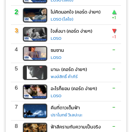
▲
2
ไม่คิดนอกใจ (คอร์ด ง่ายๆ)
+1
LOSO (โลโซ)
▼
3
ใจสั่งมา (คอร์ด ง่ายๆ)
-1
LOSO
-
4
ซมซาน
LOSO
-
5
มานะ (คอร์ด ง่ายๆ)
พงษ์สิทธิ์ คำภีร์
-
6
อะไรก็ยอม (คอร์ด ง่ายๆ)
LOSO
-
7
คืนที่ดาวเต็มฟ้า
ปราโมทย์ วิเลปะนะ
-
8
ฟ้าสีครามกับความเป็นจริง