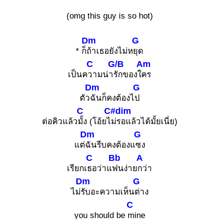
(omg this guy is so hot)
Dm
G
* ก็
ถ้าเธอยังไม่ห
ยุด
C
G/B
Am
เป็นค
วามน่า
รักของใ
คร
Dm
G
ตัว
ฉันก็คงต้องไ
ป
C
C#dim
ต่อคิวแล้ว
มั้ง (โอ้ยไ
ม่รอแล้วได้มั้ยเนี่ย)
Dm
G
แต่
ฉันรีบคงต้องแ
ซง
C
Bb
A
เรียกเ
ธอว่าแ
ฟนง่าย
กว่า
Dm
G
ไม่
รับอะความเห็น
ต่าง
C
you should be
mine