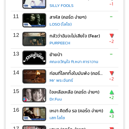
-1
SILLY FOOLS
-
11
สาหัส (คอร์ด ง่ายๆ)
LOSO (โลโซ)
▼
12
กลัวว่าฉันจะไม่เสียใจ (Fear)
-2
PURPEECH
-
13
ย้ายป่า
คณะขวัญใจ ft.หงา คาราวาน
▼
14
ก่อนที่โลกทั้งใบมันพัง (คอร์ด ง่ายๆ)
-2
Mr’ พระจันทร์
▲
15
ใจเหลือเหลือ (คอร์ด ง่ายๆ)
+2
Dr.Fuu
▲
16
เหงา คิดถึง รอ (คอร์ด ง่ายๆ)
+3
เสก โลโซ
▼
17