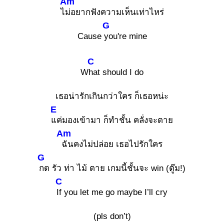
Am
ไ
ม่อยากฟังความเห็นเท่าไหร่
G
Cause
you're mine
C
W
hat should I do
เธอน่ารักเกินกว่าใคร ก็เธอหน่ะ
E
แค่มองเข้ามา ก็ทำชั้น คลั่งจะตาย
Am
ฉันคงไม่ปล่อย เธอไปรักใคร
G
กด รัว ท่า ไม้ ตาย เกมนี้ชั้นจะ win (ตู๊ม!)
C
If you let me go maybe I’ll cry
(pls don’t)