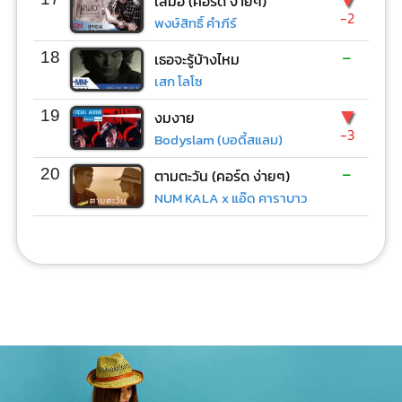
เสมอ (คอร์ด ง่ายๆ)
-2
พงษ์สิทธิ์ คำภีร์
-
18
เธอจะรู้บ้างไหม
เสก โลโซ
▼
19
งมงาย
-3
Bodyslam (บอดี้สแลม)
-
20
ตามตะวัน (คอร์ด ง่ายๆ)
NUM KALA x แอ๊ด คาราบาว