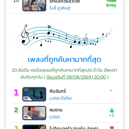
+New
10
รักไม่ไหวแล้วโว้ย
Entry
โจอี้ ภูวศิษฐ์
เพลงที่ถูกค้นหามากที่สุด
20 อันดับ คอร์ดเพลงที่ถูกค้นหามากที่สุดประจำวัน อัพเดท
อันดับทุกวัน (
ข้อมูลวันที่ 08/08/2569 | 20:00
)
-
1
คืนจันทร์
LOSO (โลโซ)
▲
2
ซมซาน
+3
LOSO
▼
3
ไม่คิดนอกใจ (คอร์ด ง่ายๆ)