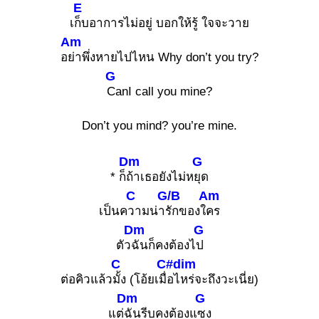
E
เ
ก็บอาการไม่อยู่ บอกให้รู้ ใจจะวาย
Am
อ
ย่าพึ่งหายไปไหน Why don’t you try?
G
CanI call you mine?
Don’t you mind? you’re mine.
Dm
G
* ก็
ถ้าเธอยังไม่ห
ยุด
C
G/B
Am
เป็นค
วามน่า
รักของใ
คร
Dm
G
ตัว
ฉันก็คงต้องไ
ป
C
C#dim
ต่อคิวแล้ว
มั้ง (โอ้ยเมื่
อไหร่จะถึงวะเนี่ย)
Dm
G
แต่
ฉันรีบคงต้องแ
ซง