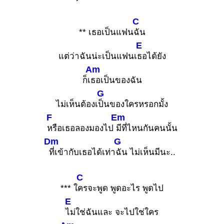
C
** เธอเป็นแฟน
ฉัน
E
แต่ว่าฉันน่ะเป็นแฟนเ
ธอได้ยัง
Am
ก็เ
ธอเป็นของฉัน
G
ไม่เห็นต้องเ
ป็นของใครหรอกมั้ง
F
Em
หรือเธอลองมองไป
มีที่ไหนกันคนนั้น
Dm
G
ที่เข้ากับเธอได้เท่า
ฉัน ไม่เห็นมีนะ..
C
*** ใ
ครจะพูด พูดอะไร พูดไป
E
ไม่ใช่ฉันและ จะไปใช่ใคร