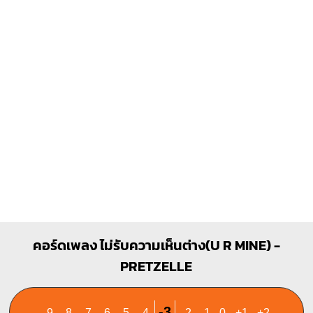
Dm
C#dim
X
X
O
X
O
O
1
1
1
2
1
2
3
4
Bb
A
X
X
O
X
O
O
1
1
1
1
2
3
3
4
F
Em
คอร์ดเพลง ไม่รับความเห็นต่าง(U R MINE) -
O
O
O
O
PRETZELLE
1
1
1
1
1
2
2
3
3
4
-3
-9
-8
-7
-6
-5
-4
-2
-1
0
+1
+2