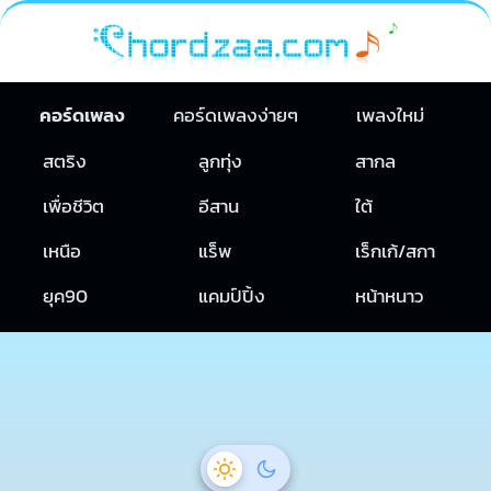
คอร์ดเพลง
คอร์ดเพลงง่ายๆ
เพลงใหม่
สตริง
ลูกทุ่ง
สากล
เพื่อชีวิต
อีสาน
ใต้
เหนือ
แร็พ
เร็กเก้/สกา
ยุค90
แคมป์ปิ้ง
หน้าหนาว