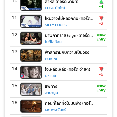
▲
10
สาหัส (คอร์ด ง่ายๆ)
+4
LOSO (โลโซ)
▼
11
ไหนว่าจะไม่หลอกกัน (คอร์ด ง่ายๆ)
-2
SILLY FOOLS
+New
12
นาฬิกาทราย (sign) (คอร์ด ง่ายๆ)
Entry
โบกี้ไลอ้อน
-
13
ฟ้าสีครามกับความเป็นจริง
BOVINI
▼
14
ใจเหลือเหลือ (คอร์ด ง่ายๆ)
-6
Dr.Fuu
+New
15
แพ้ทาง
Entry
ลาบานูน
-
16
ก่อนที่โลกทั้งใบมันพัง (คอร์ด ง่ายๆ)
Mr’ พระจันทร์