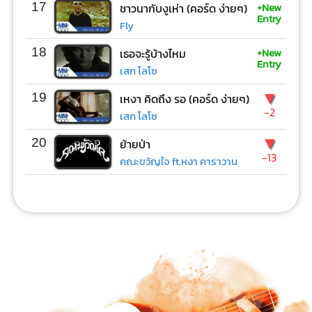
+New
17
ชาวนากับงูเห่า (คอร์ด ง่ายๆ)
Entry
Fly
+New
18
เธอจะรู้บ้างไหม
Entry
เสก โลโซ
▼
19
เหงา คิดถึง รอ (คอร์ด ง่ายๆ)
-2
เสก โลโซ
▼
20
ย้ายป่า
-13
คณะขวัญใจ ft.หงา คาราวาน