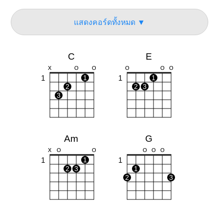
แสดงคอร์ดทั้งหมด ▼
C
E
X
O
O
O
O
O
1
1
1
1
2
2
3
3
Am
G
X
O
O
O
O
O
1
1
1
2
3
1
2
3