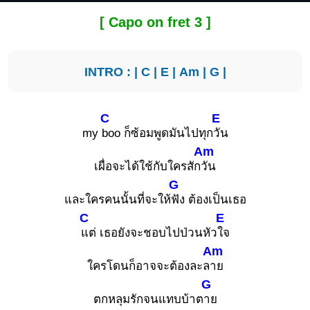
[ Capo on fret 3 ]
INTRO : |
C
|
E
|
Am
|
G
|
C
E
my
boo ก็ซ้อมพูดมันไปทุก
วัน
Am
เผื่อจะได้ใช้กับใครสัก
วัน
G
และใครคนนั้นที่จะให้
ฟัง ต้องเป็นเธอ
C
E
แต่ เธอยังจะชอบไปป่วนหัว
ใจ
Am
ใครโดนก็อาจจะต้องละล
าย
G
ตกหลุมรักจนแทบบ้าต
าย