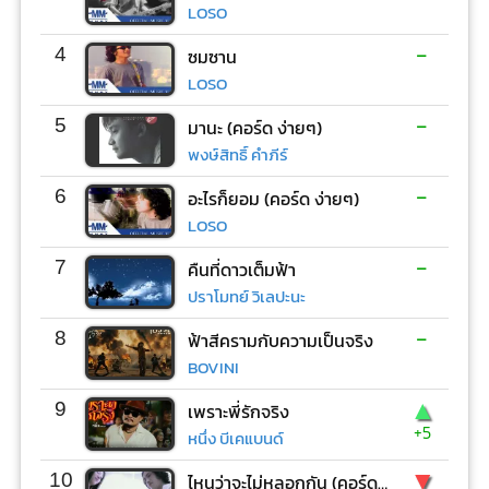
LOSO
-
4
ซมซาน
LOSO
-
5
มานะ (คอร์ด ง่ายๆ)
พงษ์สิทธิ์ คำภีร์
-
6
อะไรก็ยอม (คอร์ด ง่ายๆ)
LOSO
-
7
คืนที่ดาวเต็มฟ้า
ปราโมทย์ วิเลปะนะ
-
8
ฟ้าสีครามกับความเป็นจริง
BOVINI
▲
9
เพราะพี่รักจริง
+5
หนึ่ง บีเคแบนด์
▼
10
ไหนว่าจะไม่หลอกกัน (คอร์ด ง่ายๆ)