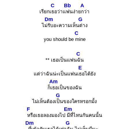
C
Bb
A
เรียกเ
ธอว่าแ
ฟนง่าย
กว่า
Dm
G
ไม่
รับอะความเห็น
ต่าง
C
you should be
mine
C
** เธอเป็นแฟน
ฉัน
E
แต่ว่าฉันน่ะเป็นแฟนเ
ธอได้ยัง
Am
ก็เ
ธอเป็นของฉัน
G
ไม่เห็นต้องเ
ป็นของใครหรอกมั้ง
F
Em
หรือเธอลองมองไป
มีที่ไหนกันคนนั้น
Dm
G