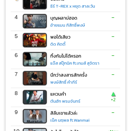
ธีร์ T-REX x หยุด สาละวัน
-
4
บุญผลาบ่ฮอด
อ้ายแมน ภิสิทธิ์พงษ์
-
5
พอได้เสียว
ดิด คิตตี้
-
6
ทิ้งกันไม่ได้หรอก
แจ๊ส สปุ๊กนิค ft.เกมส์ สุจิตรา
-
7
นึกว่าสงสารสักครั้ง
พงษ์สิทธิ์ คำภีร์
▲
8
แหวนคำ
+2
ต้นฮัก พรมจันทร์
-
9
สิลืมเขาแล้วล่ะ
เน็ค นฤพล ft.Wanmai