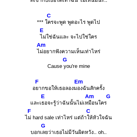
ที่เข้ากับเธอได้เท่า
ฉัน ไม่เห็นมีนะ..
C
*** ใ
ครจะพูด พูดอะไร พูดไป
E
ไม่ใช่ฉันและ จะไปใช่ใคร
Am
ไ
ม่อยากฟังความเห็นเท่าไหร่
G
Cause
you're mine
F
Em
อ
ยากขอให้เธอลองม
องฉันสักครั้ง
E
Am
G
และเ
ธอจะรู้ว่าฉันนั้นไม่เห
มือนใคร
F
C
ไ
ม่ hard sale เท่าไหร่ แต่ถ้า
ให้หัวใจฉัน
G
บอกเ
ลยว่าเธอไม่มีวันผิดหวัง.. oh..