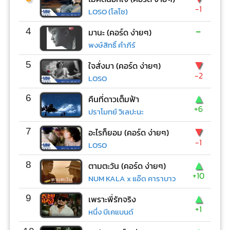
-1
LOSO (โลโซ)
-
4
มานะ (คอร์ด ง่ายๆ)
พงษ์สิทธิ์ คำภีร์
▼
5
ใจสั่งมา (คอร์ด ง่ายๆ)
-2
LOSO
▲
6
คืนที่ดาวเต็มฟ้า
+6
ปราโมทย์ วิเลปะนะ
▼
7
อะไรก็ยอม (คอร์ด ง่ายๆ)
-1
LOSO
▲
8
ตามตะวัน (คอร์ด ง่ายๆ)
+10
NUM KALA x แอ๊ด คาราบาว
▲
9
เพราะพี่รักจริง
+1
หนึ่ง บีเคแบนด์