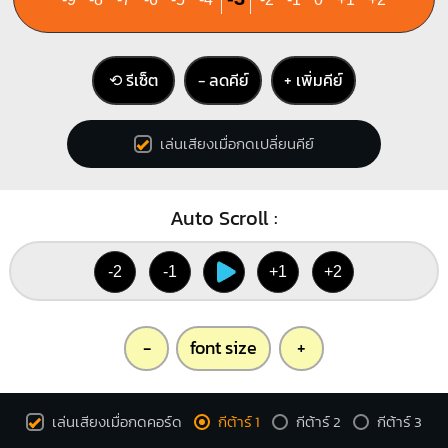
G#
⟲ รีเซ็ต
− ลดคีย์
+ เพิ่มคีย์
X
1
1
1
1
3
เล่นเสียงเมื่อกดเปลี่ยนคีย์
4
Auto Scroll :
-2
-1
+1
+2
-
font size
+
เล่นเสียงเมื่อกดคอร์ด
กีต้าร์ 1
กีต้าร์ 2
กีต้าร์ 3