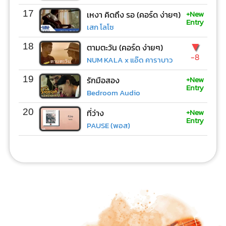
+New
17
เหงา คิดถึง รอ (คอร์ด ง่ายๆ)
Entry
เสก โลโซ
▼
18
ตามตะวัน (คอร์ด ง่ายๆ)
-8
NUM KALA x แอ๊ด คาราบาว
+New
19
รักมือสอง
Entry
Bedroom Audio
+New
20
ที่ว่าง
Entry
PAUSE (พอส)