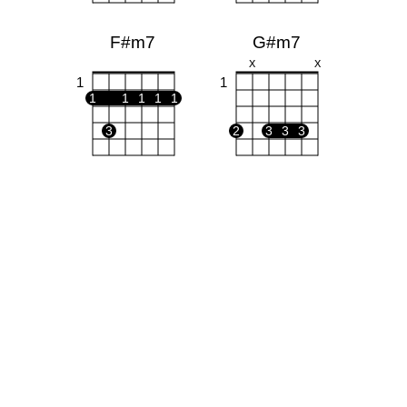
F#m7
G#m7
X
X
1
1
1
1
1
1
1
3
2
3
3
3
B7
C#m7
X
O
X
O
O
1
1
1
1
2
3
4
2
4
B
Esus4
X
O
O
O
1
1
1
1
2
3
4