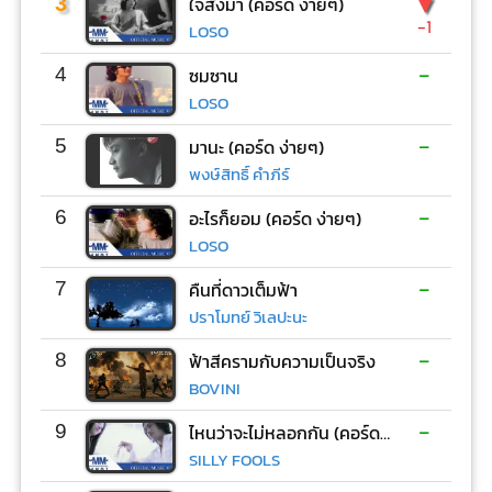
▼
3
ใจสั่งมา (คอร์ด ง่ายๆ)
-1
LOSO
-
4
ซมซาน
LOSO
-
5
มานะ (คอร์ด ง่ายๆ)
พงษ์สิทธิ์ คำภีร์
-
6
อะไรก็ยอม (คอร์ด ง่ายๆ)
LOSO
-
7
คืนที่ดาวเต็มฟ้า
ปราโมทย์ วิเลปะนะ
-
8
ฟ้าสีครามกับความเป็นจริง
BOVINI
-
9
ไหนว่าจะไม่หลอกกัน (คอร์ด ง่ายๆ)
SILLY FOOLS