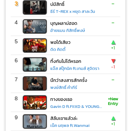
-
3
บ่มีสิทธิ์
ธีร์ T-REX x หยุด สาละวัน
-
4
บุญผลาบ่ฮอด
อ้ายแมน ภิสิทธิ์พงษ์
▲
5
พอได้เสียว
+1
ดิด คิตตี้
▼
6
ทิ้งกันไม่ได้หรอก
-1
แจ๊ส สปุ๊กนิค ft.เกมส์ สุจิตรา
-
7
นึกว่าสงสารสักครั้ง
พงษ์สิทธิ์ คำภีร์
+New
8
ทางของเธอ
Entry
Gavin D ft.FIIXD & YOUNGOHM
▲
9
สิลืมเขาแล้วล่ะ
+1
เน็ค นฤพล ft.Wanmai