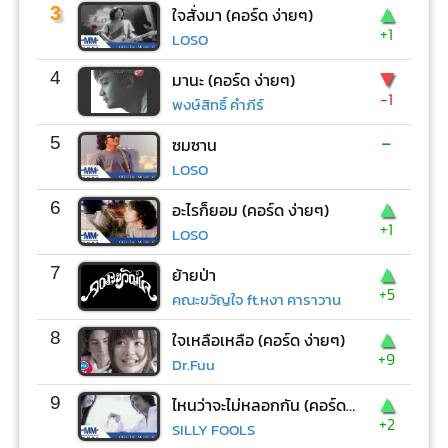
▲
3
ใจสั่งมา (คอร์ด ง่ายๆ)
+1
LOSO
▼
4
มานะ (คอร์ด ง่ายๆ)
-1
พงษ์สิทธิ์ คำภีร์
-
5
ซมซาน
LOSO
▲
6
อะไรก็ยอม (คอร์ด ง่ายๆ)
+1
LOSO
▲
7
ย้ายป่า
+5
คณะขวัญใจ ft.หงา คาราวาน
▲
8
ใจเหลือเหลือ (คอร์ด ง่ายๆ)
+9
Dr.Fuu
▲
9
ไหนว่าจะไม่หลอกกัน (คอร์ด ง่ายๆ)
+2
SILLY FOOLS