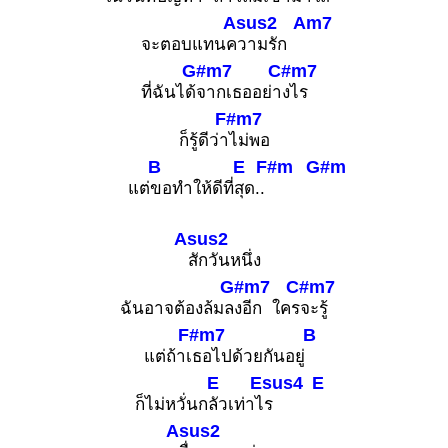
Asus2
Am7
จะตอบแทนค
วามรัก
G#m7
C#m7
ที่ฉันได้
จากเธออย่า
งไร
F#m7
ก็รู้ดีว่า
ไม่พอ
B
E
F#m
G#m
แต่
ขอทำให้ดีที่
สุด..
Asus2
สักวันหนึ่ง
G#m7
C#m7
ฉันอาจต้องล้มล
งอีก ใคร
จะรู้
F#m7
B
แต่ถ้าเ
ธอไปด้วยกันอยู่
E
Esus4
E
ก็ไม่หวั่นก
ลัวเท่าไ
ร
Asus2