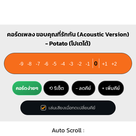
2
3
4
E7
Am7
คอร์ดเพลง ขอบคุณที่รักกัน (Acoustic Version)
O
O
O
O
X
O
O
O
- Potato (โปเตโต้)
1
1
1
1
2
2
0
-9
-8
-7
-6
-5
-4
-3
-2
-1
+1
+2
F#m
G#m
คอร์ดง่ายๆ
⟲ รีเซ็ต
− ลดคีย์
+ เพิ่มคีย์
1
4
1
1
1
1
1
1
1
1
3
4
เล่นเสียงเมื่อกดเปลี่ยนคีย์
3
4
Auto Scroll :
C
D