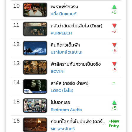
▲
10
เพราะพี่รักจริง
+6
หนึ่ง บีเคแบนด์
▼
11
กลัวว่าฉันจะไม่เสียใจ (Fear)
-2
PURPEECH
▼
12
คืนที่ดาวเต็มฟ้า
-6
ปราโมทย์ วิเลปะนะ
▼
13
ฟ้าสีครามกับความเป็นจริง
-5
BOVINI
-
14
สาหัส (คอร์ด ง่ายๆ)
LOSO (โลโซ)
▲
15
ไม่บอกเธอ
+5
Bedroom Audio
+New
16
ก่อนที่โลกทั้งใบมันพัง (คอร์ด ง่ายๆ)
Entry
Mr’ พระจันทร์