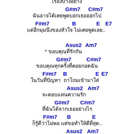
เ
รื่องบางอย่าง
G#m7
C#m7
ฉันอาจได้เคยพูด
บอกเธอออ
กไป
F#m7
B
E
E7
แต่อีก
มุมนึงของหัวใจ
ไม่เคยพูดเ
ลย..
Asus2
Am7
* ขอบคุณที่
รักกัน
G#m7
C#m7
ขอบคุณทุก
ครั้งที่คอยกอด
ฉัน
F#m7
B
E
E7
ในวันที่
ปัญหา
ถาโถมเข้ามาใ
ส่
Asus2
Am7
จะตอบแทนค
วามรัก
G#m7
C#m7
ที่ฉันได้
จากเธออย่า
งไร
F#m7
B
E
ก็รู้ดีว่า
ไม่พอ แต่
ขอทำให้ดีที่
สุด..
Asus2
Am7