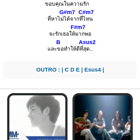
ขอบคุณในค
วามรัก
G#m7
C#m7
ที่หาไม่
ได้จากที่
ไหน
F#m7
จะรักเธอให้
มากพอ
B
Asus2
และ
ขอทำให้ดีที่
สุด..
OUTRO : |
C
D
E
|
Esus4
|