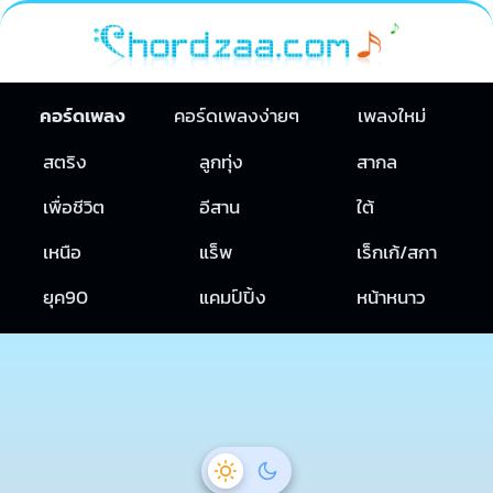
คอร์ดเพลง
คอร์ดเพลงง่ายๆ
เพลงใหม่
สตริง
ลูกทุ่ง
สากล
เพื่อชีวิต
อีสาน
ใต้
เหนือ
แร็พ
เร็กเก้/สกา
ยุค90
แคมป์ปิ้ง
หน้าหนาว