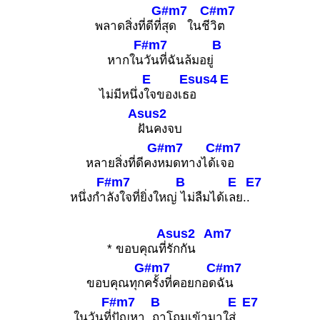
G#m7
C#m7
พลาดสิ่งที่ดีที่
สุด ในชี
วิต
F#m7
B
หากใน
วันที่ฉันล้มอยู่
E
Esus4
E
ไม่มีหนึ่ง
ใจของเธ
อ
Asus2
ฝันคงจบ
G#m7
C#m7
หลายสิ่งที่ดีคง
หมดทางได้
เจอ
F#m7
B
E
E7
หนึ่งกำ
ลังใจที่ยิ่งใหญ่
ไม่ลืมได้เ
ลย..
Asus2
Am7
* ขอบคุณที่
รักกัน
G#m7
C#m7
ขอบคุณทุก
ครั้งที่คอยกอด
ฉัน
F#m7
B
E
E7
ในวันที่
ปัญหา
ถาโถมเข้ามาใ
ส่