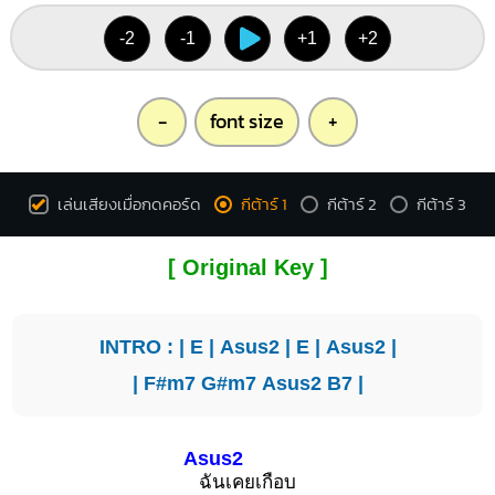
X
O
O
X
X
O
1
1
1
-2
-1
+1
+2
2
1
2
3
3
-
font size
+
เล่นเสียงเมื่อกดคอร์ด
กีต้าร์ 1
กีต้าร์ 2
กีต้าร์ 3
[ Original Key ]
INTRO : |
E
|
Asus2
|
E
|
Asus2
|
|
F#m7
G#m7
Asus2
B7
|
Asus2
ฉันเคยเกือบ