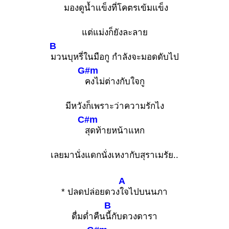
มองดูน้ำแข็งที่โคตรเข้มแข็ง
แต่แม่งก็ยังละลาย
B
มวนบุหรี่ในมือกู กำลังจะมอดดับไป
G#m
คงไม่ต่างกับใจกู
มีหวังก็เพราะว่าความรักไง
C#m
สุดท้ายหน้าแหก
เลยมานั่งแดกนั่งเหงากับสุราเมรัย..
A
* ปลดปล่อยดวง
ใจไปบนนภา
B
ดื่มด่ำคืน
นี้กับดวงดารา