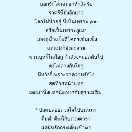
บอกรักได้นก อกหักสิครับ
ราตรีนี้ยังอีกยาว
โลกไม่น่าอยู่ นี่เป็นเพราะ you
หรือเป็นเพราะกูเมา
มองดูน้ำแข็งที่โคตรเข้มแข็ง
แต่แม่งก็ยังละลาย
มวนบุหรี่ในมือกู กำลังจะมอดดับไป
คงไม่ต่างกับใจกู
มีหวังก็เพราะว่าความรักไง
สุดท้ายหน้าแหก
เลยมานั่งแดกนั่งเหงากับสุราเมรัย..
* ปลดปล่อยดวงใจไปบนนภา
ดื่มด่ำคืนนี้กับดวงดารา
แค่ฝุ่นรักกระเด็นเข้าตา