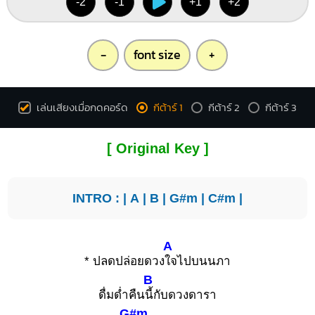
-2
-1
+1
+2
-
font size
+
เล่นเสียงเมื่อกดคอร์ด
กีต้าร์ 1
กีต้าร์ 2
กีต้าร์ 3
[ Original Key ]
INTRO : |
A
|
B
|
G#m
|
C#m
|
A
* ปลดปล่อยดวง
ใจไปบนนภา
B
ดื่มด่ำคืน
นี้กับดวงดารา
G#m