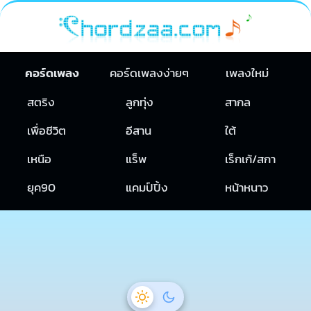
คอร์ดเพลง
คอร์ดเพลงง่ายๆ
เพลงใหม่
สตริง
ลูกทุ่ง
สากล
เพื่อชีวิต
อีสาน
ใต้
เหนือ
แร็พ
เร็กเก้/สกา
ยุค90
แคมป์ปิ้ง
หน้าหนาว