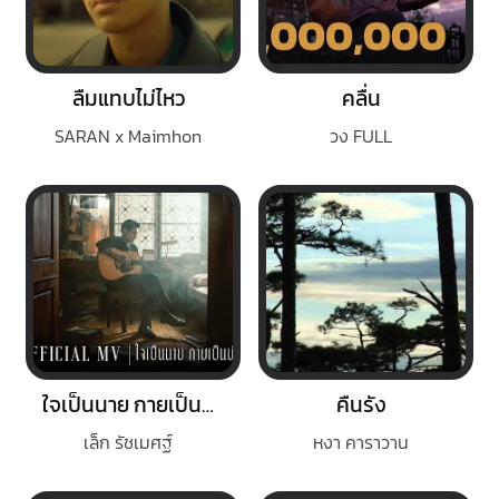
ลืมแทบไม่ไหว
คลื่น
SARAN x Maimhon
วง FULL
ใจเป็นนาย กายเป็นบ่าว
คืนรัง
เล็ก รัชเมศฐ์
หงา คาราวาน