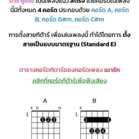
ต้าร์ หูเติบ
เป็นเพลงแนว
สตริง
โดยคอร์ดในเพลง
นี้มีทั้งหมด
4 คอร์ด
ประกอบด้วย
คอร์ด A, คอร์ด
B, คอร์ด G#m, คอร์ด C#m
การตั้งสายกีต้าร์ เพื่อเล่นเพลงนี้ ทำได้โดยการ
ตั้ง
สายเป็นแบบมาตรฐาน (Standard E)
ตารางคอร์ดกีตาร์ของคอร์ดเพลง
เมารัก
คลิกที่คอร์ดกีต้าร์เพื่อฟังเสียง
A
B
X
O
O
X
1
1
1
2
3
1
1
2
3
4