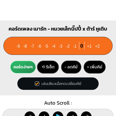
คอร์ดเพลง เมารัก - หมวยเล็กนิ๊ปปี้ x ต้าร์ หูเติบ
0
-9
-8
-7
-6
-5
-4
-3
-2
-1
+1
+2
คอร์ดง่ายๆ
⟲ รีเซ็ต
− ลดคีย์
+ เพิ่มคีย์
เล่นเสียงเมื่อกดเปลี่ยนคีย์
Auto Scroll :