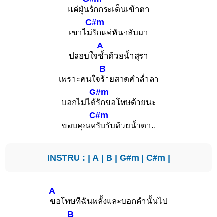
แค่ฝุ่น
รักกระเด็นเข้าตา
C#m
เขาไม่
รักแค่หันกลับมา
A
ปลอบใจ
ช้ำด้วยน้ำสุรา
B
เพราะคนใจ
ร้ายสาดคำล่ำลา
G#m
บอกไม่ได้
รักขอโทษด้วยนะ
C#m
ขอบคุณค
รับรับด้วยน้ำตา..
INSTRU : |
A
|
B
|
G#m
|
C#m
|
A
ขอโทษทีฉันพลั้งและบอกคำนั้นไป
B