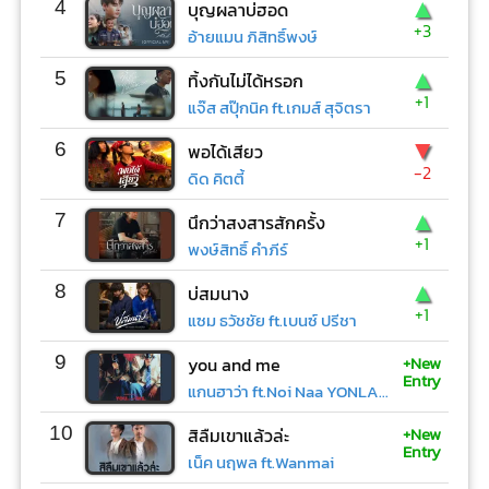
▲
4
บุญผลาบ่ฮอด
+3
อ้ายแมน ภิสิทธิ์พงษ์
▲
5
ทิ้งกันไม่ได้หรอก
+1
แจ๊ส สปุ๊กนิค ft.เกมส์ สุจิตรา
▼
6
พอได้เสียว
-2
ดิด คิตตี้
▲
7
นึกว่าสงสารสักครั้ง
+1
พงษ์สิทธิ์ คำภีร์
▲
8
บ่สมนาง
+1
แซม ธวัชชัย ft.เบนซ์ ปรีชา
+New
9
you and me
Entry
แกนฮาว่า ft.Noi Naa YONLAPA
+New
10
สิลืมเขาแล้วล่ะ
Entry
เน็ค นฤพล ft.Wanmai