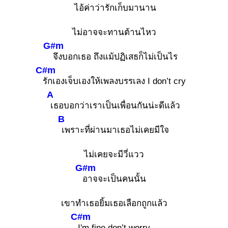
ไอ้ค่าว่ารักเก็บมานาน
ไม่อาจจะทานต้านไหว
G#m
จึงบอกเธอ ถึงแม้ปฏิเสธก็ไม่เป็นไร
C#m
รักเองเจ็บเองให้เพลงบรรเลง I don’t cry
A
เธอบอกว่าเราเป็นเพื่อนกันน่ะดีแล้ว
B
เพราะที่ผ่านมาเธอไม่เคยมีใจ
ไม่เคยจะมีวี่แวว
G#m
อาจจะเป็นคนนั้น
เขาทำเธอยิ้มเธอเลือกถูกแล้ว
C#m
I'm fine don’t worry