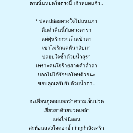
ตรงนั้นหมดใจตรงนี้ เอ้าหมดแก้ว..
* ปลดปล่อยดวงใจไปบนนภา
ดื่มด่ำคืนนี้กับดวงดารา
แค่ฝุ่นรักกระเด็นเข้าตา
เขาไม่รักแค่หันกลับมา
ปลอบใจช้ำด้วยน้ำสุรา
เพราะคนใจร้ายสาดคำล่ำลา
บอกไม่ได้รักขอโทษด้วยนะ
ขอบคุณครับรับด้วยน้ำตา..
อะเพื่อนกูคอยบอกว่าความเจ็บปวด
เยียวยาด้วยขวดเหล้า
แสงไฟนีออน
สะท้อนแสงใจตอกย้ำว่ากูกำลังเศร้า