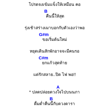
โปรดจงเข้มแข็งให้เหมือน คอ
B
คืนนี้ให้สุด
รุ่งเช้าสร่างเมาบอกกับตัวเองว่าพอ
G#m
ขอเริ่มต้นใหม่
หยุดเดินสักพักอาจจะมีคนรอ
C#m
ยกแก้วสุดท้าย
แด่รักสลาย..ปิด ไฟ พอ!!
A
* ปลดปล่อยดวง
ใจไปบนนภา
B
ดื่มด่ำคืน
นี้กับดวงดารา