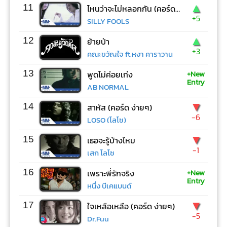
▲
11
ไหนว่าจะไม่หลอกกัน (คอร์ด ง่ายๆ)
+5
SILLY FOOLS
▲
12
ย้ายป่า
+3
คณะขวัญใจ ft.หงา คาราวาน
+New
13
พูดไม่ค่อยเก่ง
Entry
AB NORMAL
▼
14
สาหัส (คอร์ด ง่ายๆ)
-6
LOSO (โลโซ)
▼
15
เธอจะรู้บ้างไหม
-1
เสก โลโซ
+New
16
เพราะพี่รักจริง
Entry
หนึ่ง บีเคแบนด์
▼
17
ใจเหลือเหลือ (คอร์ด ง่ายๆ)
-5
Dr.Fuu