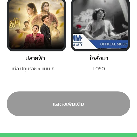
ปลายฟ้า
ใจสั่งมา
เบิ้ล ปทุมราช x แมน ภิสิทธิ์พงษ์
LOSO
แสดงเพิ่มเติม