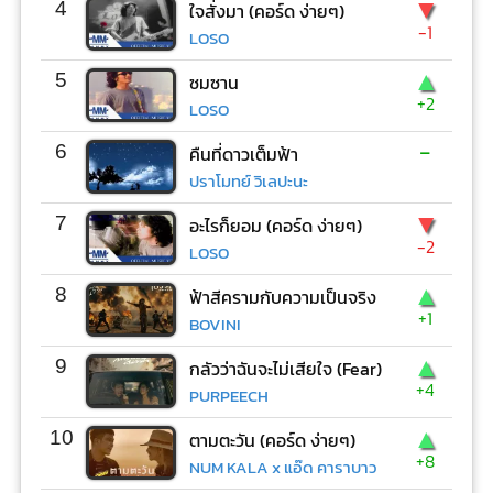
▼
4
ใจสั่งมา (คอร์ด ง่ายๆ)
-1
LOSO
▲
5
ซมซาน
+2
LOSO
-
6
คืนที่ดาวเต็มฟ้า
ปราโมทย์ วิเลปะนะ
▼
7
อะไรก็ยอม (คอร์ด ง่ายๆ)
-2
LOSO
▲
8
ฟ้าสีครามกับความเป็นจริง
+1
BOVINI
▲
9
กลัวว่าฉันจะไม่เสียใจ (Fear)
+4
PURPEECH
▲
10
ตามตะวัน (คอร์ด ง่ายๆ)
+8
NUM KALA x แอ๊ด คาราบาว