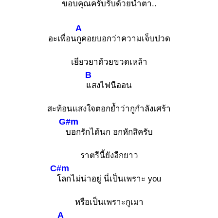
ขอบคุณค
รับรับด้วยน้ำตา..
A
อะเพื่อน
กูคอยบอกว่าความเจ็บปวด
เยียวยาด้วยขวดเหล้า
B
แสงไฟนีออน
สะท้อนแสงใจตอกย้ำว่ากูกำลังเศร้า
G#m
บอกรักได้นก อกหักสิครับ
ราตรีนี้ยังอีกยาว
C#m
โลกไม่น่าอยู่ นี่เป็นเพราะ you
หรือเป็นเพราะกูเมา
A