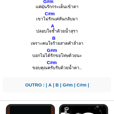
G#m
แค่ฝุ่น
รักกระเด็นเข้าตา
C#m
เขาไม่
รักแค่หันกลับมา
A
ปลอบใจ
ช้ำด้วยน้ำสุรา
B
เพราะคนใจ
ร้ายสาดคำล่ำลา
G#m
บอกไม่ได้
รักขอโทษด้วยนะ
C#m
ขอบคุณค
รับรับด้วยน้ำตา..
OUTRO : |
A
|
B
|
G#m
|
C#m
|