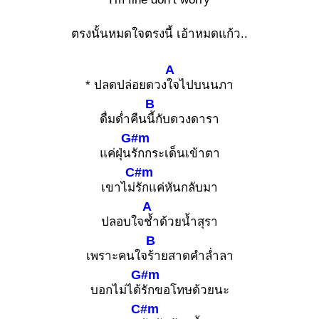
ตรงนั้นหมดใจตรงนี้ เอ้าหมดแก้ว..
A
* ปลดปล่อยดวง
ใจไปบนนภา
B
ดื่มด่ำคืน
นี้กับดวงดารา
G#m
แค่ฝุ่น
รักกระเด็นเข้าตา
C#m
เขาไม่
รักแค่หันกลับมา
A
ปลอบใจ
ช้ำด้วยน้ำสุรา
B
เพราะคนใจ
ร้ายสาดคำล่ำลา
G#m
บอกไม่ได้
รักขอโทษด้วยนะ
C#m