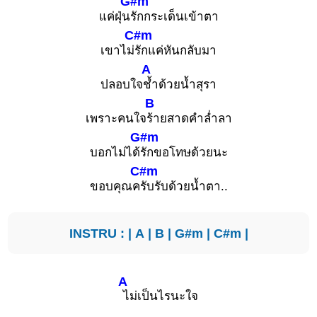
G#m
แค่ฝุ่น
รักกระเด็นเข้าตา
C#m
เขาไม่
รักแค่หันกลับมา
A
ปลอบใจ
ช้ำด้วยน้ำสุรา
B
เพราะคนใจ
ร้ายสาดคำล่ำลา
G#m
บอกไม่ได้
รักขอโทษด้วยนะ
C#m
ขอบคุณค
รับรับด้วยน้ำตา..
INSTRU : |
A
|
B
|
G#m
|
C#m
|
A
ไม่เป็นไรนะใจ