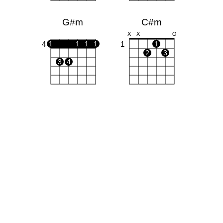
G#m
C#m
X
X
O
4
1
1
1
1
1
1
2
3
3
4