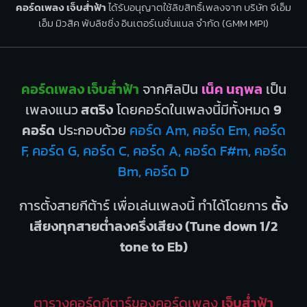
คอร์ดเพลง เจ็บส่ำฟ้า
ได้รับอนุญาตใช้ลิขสิทธิ์เพลงจาก บริษัท จีเอ็ม
เอ็ม มิวสิค พับลิชชิ่ง อินเตอร์เนชั่นแนล จำกัด (GMM MPI)
คอร์ดเพลง เจ็บส่ำฟ้า
จากศิลปิน
เน็ค นฤพล
เป็น
เพลงแนว
สตริง
โดยคอร์ดในเพลงนี้มีทั้งหมด
9
คอร์ด
ประกอบด้วย
คอร์ด Am, คอร์ด Em, คอร์ด
F, คอร์ด G, คอร์ด C, คอร์ด A, คอร์ด F#m, คอร์ด
Bm, คอร์ด D
การตั้งสายกีต้าร์ เพื่อเล่นเพลงนี้ ทำได้โดยการ
ตั้ง
เสียงทุกสายต่ำลงครึ่งเสียง (Tune down 1/2
tone to Eb)
ตารางคอร์ดกีตาร์ของคอร์ดเพลง
เจ็บส่ำฟ้า