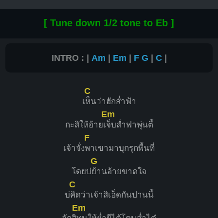
[ Tune down 1/2 tone to Eb ]
INTRO : |
Am
|
Em
|
F
G
|
C
|
C
เ
ห็นว่าฮักส่ำฟ้า
Em
กะสิให้อ้ายเ
จ็บส่ำฟาพุ่นตี้
F
เจ้าจั่ง
พาเขามาบุกรุกพื้นที่
G
โดยบ่
ย้านอ้ายขาดใจ
C
บ่
คิดว่าเจ้าสิเฮ็ดกันปานนี้
Em