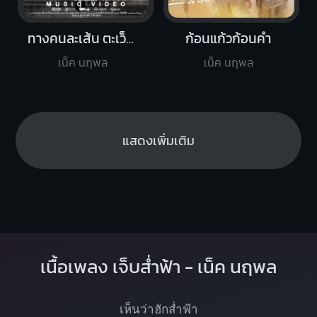
ทางคนละเส้น ตะเว็นคนละหน่วย
ก้อนแก้วก้อนคำ
เน็ค นฤพล
เน็ค นฤพล
แสดงเพิ่มเติม
เนื้อเพลง เจ็บส่ำฟ้า - เน็ค นฤพล
เห็นว่าฮักส่ำฟ้า