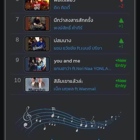
-2
ดิด คิตตี้
▲
7
นึกว่าสงสารสักครั้ง
+1
พงษ์สิทธิ์ คำภีร์
▲
8
บ่สมนาง
+1
แซม ธวัชชัย ft.เบนซ์ ปรีชา
+New
9
you and me
Entry
แกนฮาว่า ft.Noi Naa YONLAPA
+New
10
สิลืมเขาแล้วล่ะ
Entry
เน็ค นฤพล ft.Wanmai