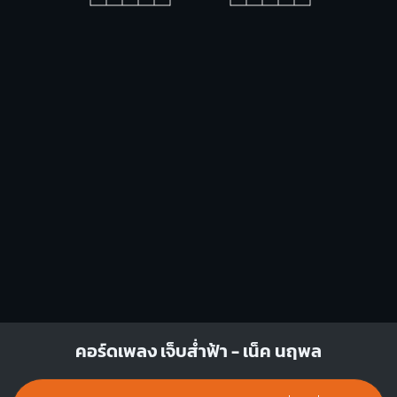
C
A
X
O
O
X
O
O
1
1
1
2
1
2
3
3
F#m
Bm
X
1
1
1
1
1
1
1
1
2
3
4
3
4
D
คอร์ดเพลง เจ็บส่ำฟ้า - เน็ค นฤพล
X
X
O
1
1
2