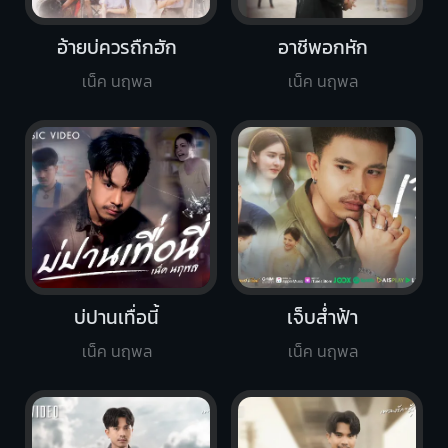
อ้ายบ่ควรถืกฮัก
อาชีพอกหัก
เน็ค นฤพล
เน็ค นฤพล
บ่ปานเทื่อนี้
เจ็บส่ำฟ้า
เน็ค นฤพล
เน็ค นฤพล