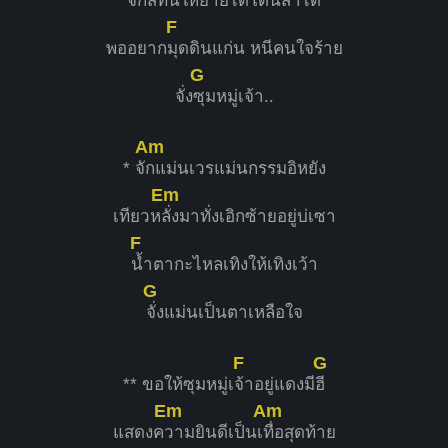
จักสิ
ทนให้ย่ำยีได้โดนส่ำได๋
F
พออยาก
มุดดินแก่น หนีคนใจร้าย
G
จั่ง
ซุมหมู่เจ้า..
Am
* จั
กแม่นเวรแม่นกรรมอิหยัง
Em
เทียวห
ลั่งมาทั่งเอิกซ้ายอยู่บ่เซา
F
น้ำตากะไหลเทิงให้เทิงเว้า
G
จั่งแม่นเป็นตาเหลือใจ
F
G
** ขอให้ซุมหมู่เ
จ้าอยู่แดงมี
ฮี
Em
Am
แสดงค
วามยินดีเป็นเ
ทื่อสุดท้าย