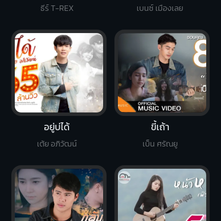
ธีร์ T-REX
เบนซ์ เมืองเลย
อยู่บ่ได้
ขี้เถ้า
เต้ย อภิวัฒน์
เบ็น ศรัณยู