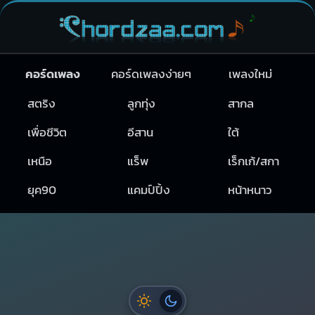
คอร์ดเพลง
คอร์ดเพลงง่ายๆ
เพลงใหม่
สตริง
ลูกทุ่ง
สากล
เพื่อชีวิต
อีสาน
ใต้
เหนือ
แร็พ
เร็กเก้/สกา
ยุค90
แคมป์ปิ้ง
หน้าหนาว