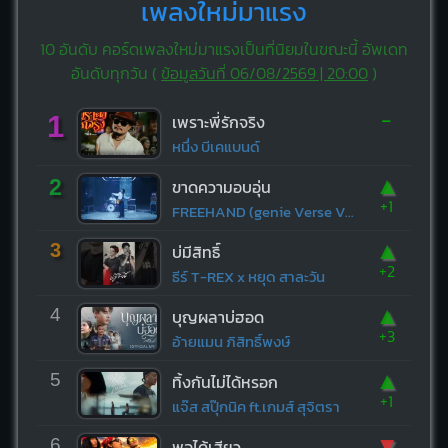
เพลงใหม่มาแรง
10 อันดับ คอร์ดเพลงใหม่มาแรงเป็นที่นิยมในขณะนี้ อัพเดท
อันดับทุกวัน (
ข้อมูลวันที่ 06/08/2569 | 20:00
)
-
1
เพราะพี่รักจริง
หนึ่ง บีเคแบนด์
▲
2
ขาดความอบอุ่น
+1
FREEHAND (genie Verse Vol.1)
▲
3
บ่มีสิทธิ์
+2
ธีร์ T-REX x หยุด สาละวัน
▲
4
บุญผลาบ่ฮอด
+3
อ้ายแมน ภิสิทธิ์พงษ์
▲
5
ทิ้งกันไม่ได้หรอก
+1
แจ๊ส สปุ๊กนิค ft.เกมส์ สุจิตรา
▼
6
พอได้เสียว