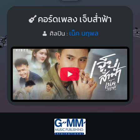
คอร์ดเพลง เจ็บส่ำฟ้า
เน็ค นฤพล
ศิลปิน :