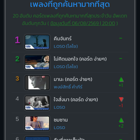
เพลงที่ถูกค้นหามากที่สุด
20 อันดับ คอร์ดเพลงที่ถูกค้นหามากที่สุดประจำวัน อัพเดท
อันดับทุกวัน (
ข้อมูลวันที่ 06/08/2569 | 20:00
)
-
1
คืนจันทร์
LOSO (โลโซ)
-
2
ไม่คิดนอกใจ (คอร์ด ง่ายๆ)
LOSO (โลโซ)
▲
3
มานะ (คอร์ด ง่ายๆ)
+1
พงษ์สิทธิ์ คำภีร์
▼
4
ใจสั่งมา (คอร์ด ง่ายๆ)
-1
LOSO
▲
5
ซมซาน
+2
LOSO
-
6
คืนที่ดาวเต็มฟ้า