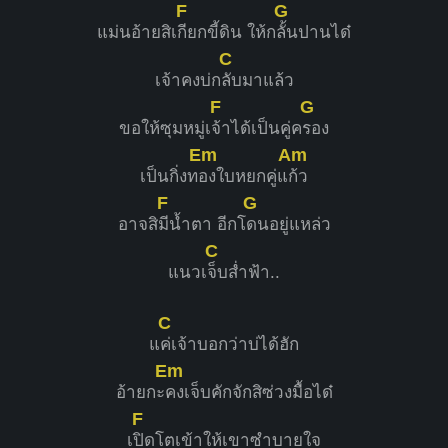
F
G
แม่นอ้ายสิเ
กียกขี้ดิน ให้ก
ลั้นปานได๋
C
เจ้าคงบ่ก
ลับมาแล้ว
F
G
ขอให้ซุมหมู่เ
จ้าได้เป็นคู่ค
รอง
Em
Am
เป็นกิ่งท
องใบหยกคู่แ
ก้ว
F
G
อาจสิ
มีน้ำตา อีกโ
ดนอยู่แหล่ว
C
แนวเ
จ็บส่ำฟ้า..
C
แ
ค่เจ้าบอกว่าบ่ได้ฮัก
Em
อ้ายกะ
คงเจ็บคักจักสิซ่วงมื้อได๋
F
เ
ปิดโตเข้าให้เขาซำบายใจ