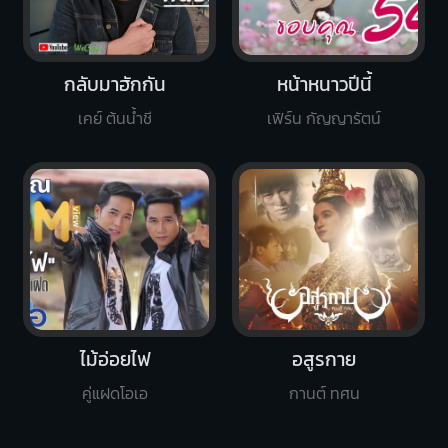
กลับมาฮักกัน
หน้าหนาวปีนี้
เคย์ ต้นน้ำชี
เฟิร์น กัญญารัตน์
ไม้อ่อยไฟ
อสูรกาย
คู่แฝดโอเอ
กานต์ ทศน