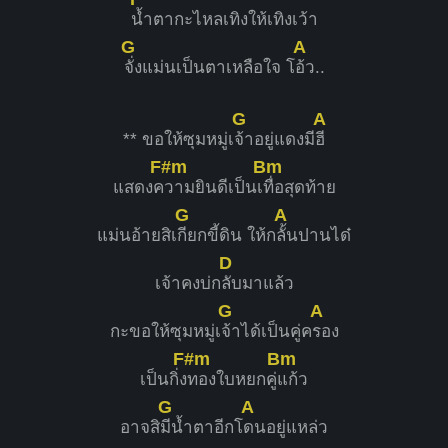
น้ำตากะไหลเทิงให้เทิงเว้า
G
A
จั่งแม่นเป็นตาเหลือใจ โ
อ้ว..
G
A
** ขอให้ซุมหมู่เ
จ้าอยู่แดงมี
ฮี
F#m
Bm
แสดงค
วามยินดีเป็นเ
ทื่อสุดท้าย
G
A
แม่นอ้ายสิเ
กียกขี้ดิน ให้ก
ลั้นปานได๋
D
เจ้าคงบ่ก
ลับมาแล้ว
G
A
กะขอให้ซุมหมู่เ
จ้าได้เป็นคู่ค
รอง
F#m
Bm
เป็นกิ่ง
ทองใบหยกคู่
แก้ว
G
A
อาจสิ
มีน้ำตาอีกโ
ดนอยู่แหล่ว