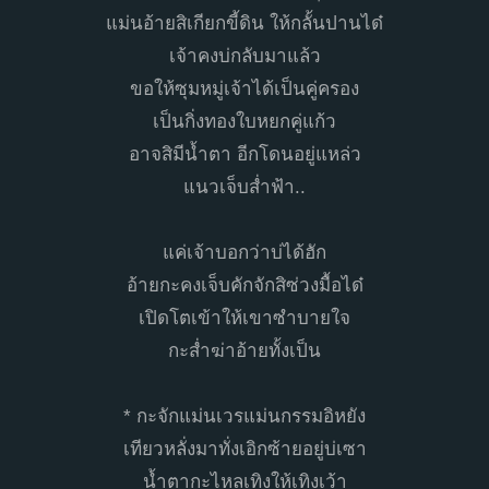
แม่นอ้ายสิเกียกขี้ดิน ให้กลั้นปานได๋
เจ้าคงบ่กลับมาแล้ว
ขอให้ซุมหมู่เจ้าได้เป็นคู่ครอง
เป็นกิ่งทองใบหยกคู่แก้ว
อาจสิมีน้ำตา อีกโดนอยู่แหล่ว
แนวเจ็บส่ำฟ้า..
แค่เจ้าบอกว่าบ่ได้ฮัก
อ้ายกะคงเจ็บคักจักสิซ่วงมื้อได๋
เปิดโตเข้าให้เขาซำบายใจ
กะส่ำฆ่าอ้ายทั้งเป็น
* กะจักแม่นเวรแม่นกรรมอิหยัง
เทียวหลั่งมาทั่งเอิกซ้ายอยู่บ่เซา
น้ำตากะไหลเทิงให้เทิงเว้า