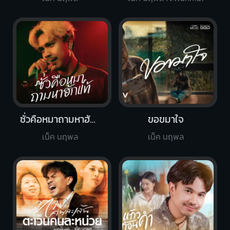
ซั่วคือหมาถามหาฮักแท้
ขอขมาใจ
เน็ค นฤพล
เน็ค นฤพล