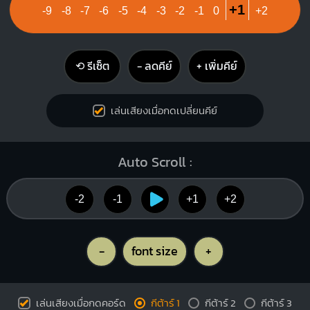
+1
-9
-8
-7
-6
-5
-4
-3
-2
-1
0
+2
3
⟲ รีเซ็ต
− ลดคีย์
+ เพิ่มคีย์
เล่นเสียงเมื่อกดเปลี่ยนคีย์
Auto Scroll :
-2
-1
+1
+2
-
font size
+
เล่นเสียงเมื่อกดคอร์ด
กีต้าร์ 1
กีต้าร์ 2
กีต้าร์ 3