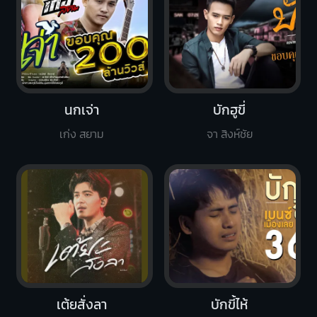
นกเจ่า
บักฮูขี่
เก่ง สยาม
จา สิงห์ชัย
เต้ยสั่งลา
บักขี้ไห้