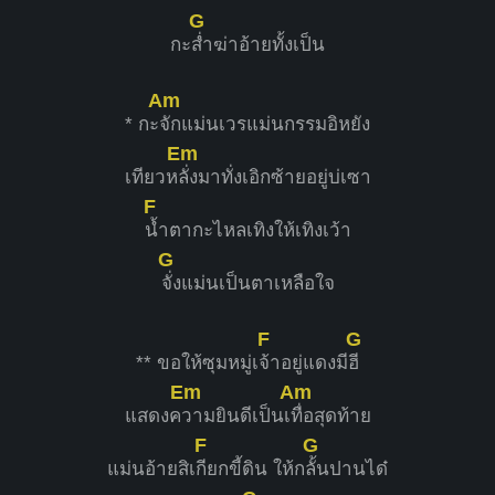
G
กะ
ส่ำฆ่าอ้ายทั้งเป็น
Am
* กะ
จักแม่นเวรแม่นกรรมอิหยัง
Em
เทียวห
ลั่งมาทั่งเอิกซ้ายอยู่บ่เซา
F
น้ำตากะไหลเทิงให้เทิงเว้า
G
จั่งแม่นเป็นตาเหลือใจ
F
G
** ขอให้ซุมหมู่เ
จ้าอยู่แดงมี
ฮี
Em
Am
แสดงค
วามยินดีเป็นเ
ทื่อสุดท้าย
F
G
แม่นอ้ายสิเ
กียกขี้ดิน ให้ก
ลั้นปานได๋