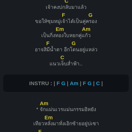
C
เจ้าคงบ่ก
ลับมาแล้ว
F
G
ขอให้ซุมหมู่เ
จ้าได้เป็นคู่ค
รอง
Em
Am
เป็นกิ่งท
องใบหยกคู่แ
ก้ว
F
G
อาจสิ
มีน้ำตา อีกโ
ดนอยู่แหล่ว
C
แนวเ
จ็บส่ำฟ้า..
INSTRU : |
F
G
|
Am
|
F
G
|
C
|
Am
* จั
กแม่นเวรแม่นกรรมอิหยัง
Em
เทียวห
ลั่งมาทั่งเอิกซ้ายอยู่บ่เซา
F