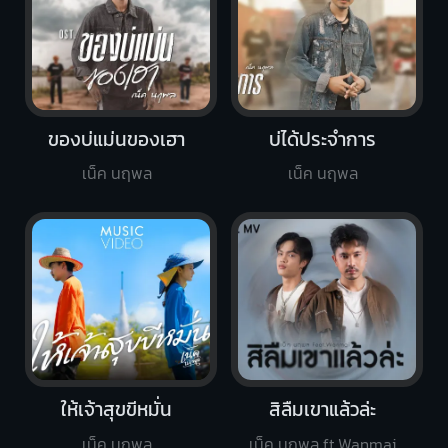
ของบ่แม่นของเฮา
บ่ได้ประจำการ
เน็ค นฤพล
เน็ค นฤพล
ให้เจ้าสุขขีหมั่น
สิลืมเขาแล้วล่ะ
เน็ค นฤพล
เน็ค นฤพล ft.Wanmai