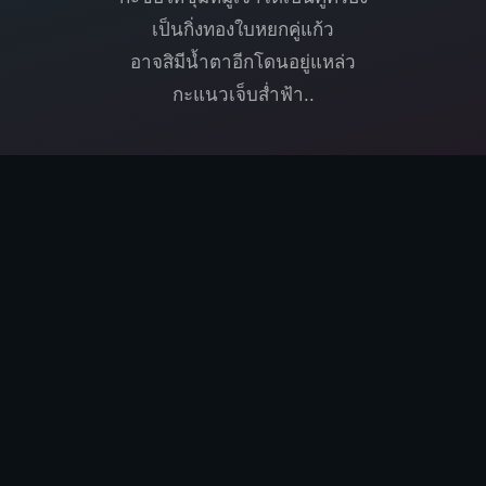
เป็นกิ่งทองใบหยกคู่แก้ว
อาจสิมีน้ำตาอีกโดนอยู่แหล่ว
กะแนวเจ็บส่ำฟ้า..