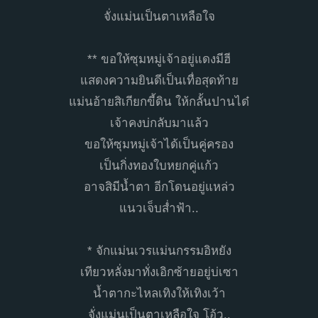
จั่งแม่นเป็นตาเหลือใจ
** ขอให้ซุมหมู่เจ้าอยู่แดงมีฮี
แสดงความยินดีเป็นเทื่อสุดท้าย
แม่นอ้ายสิเกียกขี้ดิน ให้กลั้นปานได๋
เจ้าคงบ่กลับมาแล้ว
ขอให้ซุมหมู่เจ้าได้เป็นคู่ครอง
เป็นกิ่งทองใบหยกคู่แก้ว
อาจสิมีน้ำตา อีกโดนอยู่แหล่ว
แนวเจ็บส่ำฟ้า..
* จักแม่นเวรแม่นกรรมอิหยัง
เทียวหลั่งมาทั่งเอิกซ้ายอยู่บ่เซา
น้ำตากะไหลเทิงให้เทิงเว้า
จั่งแม่นเป็นตาเหลือใจ โอ้ว..