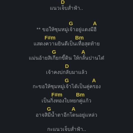
D
แนวเ
จ็บส่ำฟ้า..
G
A
** ขอให้ซุมหมู่เ
จ้าอยู่แดงมี
ฮี
F#m
Bm
แสดงค
วามยินดีเป็นเ
ทื่อสุดท้าย
G
A
แม่นอ้ายสิเ
กียกขี้ดิน ให้ก
ลั้นปานได๋
D
เจ้าคงบ่ก
ลับมาแล้ว
G
A
กะขอให้ซุมหมู่เ
จ้าได้เป็นคู่ค
รอง
F#m
Bm
เป็นกิ่ง
ทองใบหยก
คู่แก้ว
G
A
อาจสิ
มีน้ำตาอีกโ
ดนอยู่แหล่ว
กะแนวเจ็บส่ำฟ้า..