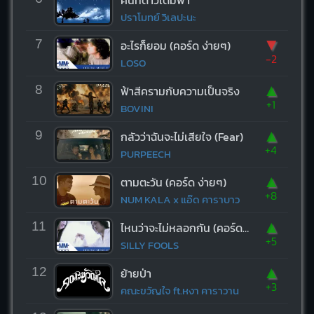
ปราโมทย์ วิเลปะนะ
▼
7
อะไรก็ยอม (คอร์ด ง่ายๆ)
-2
LOSO
▲
8
ฟ้าสีครามกับความเป็นจริง
+1
BOVINI
▲
9
กลัวว่าฉันจะไม่เสียใจ (Fear)
+4
PURPEECH
▲
10
ตามตะวัน (คอร์ด ง่ายๆ)
+8
NUM KALA x แอ๊ด คาราบาว
▲
11
ไหนว่าจะไม่หลอกกัน (คอร์ด ง่ายๆ)
+5
SILLY FOOLS
▲
12
ย้ายป่า
+3
คณะขวัญใจ ft.หงา คาราวาน