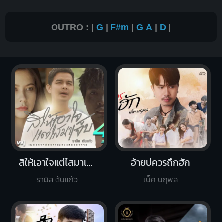
OUTRO : |
G
|
F#m
|
G
A
|
D
|
สิให้เอาใจแต่ไสมาเจ็บ
อ้ายบ่ควรถืกฮัก
รามิล ต้นแก้ว
เน็ค นฤพล