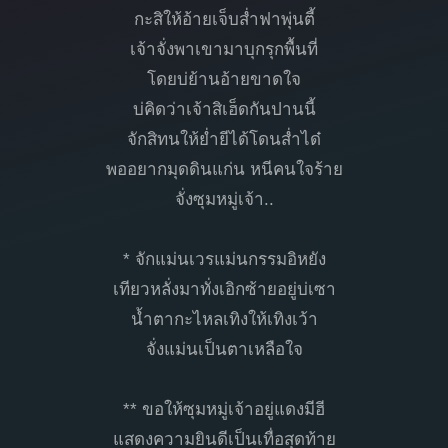
กะสิให้อ้ายเจ็บส่ำฟาพุ่นตี้
เจ้าจั่งพาเขามาบุกรุกพื้นที่
โดยบ่ย้านอ้ายขาดใจ
บ่คิดว่าเจ้าสิเฮ็ดกันปานนี้
จักสิทนให้ย่ำยีได้โดนส่ำได๋
พออยากมุดดินแก่น หนีคนใจร้าย
จั่งซุมหมู่เจ้า..
* จักแม่นเวรแม่นกรรมอิหยัง
เทียวหลั่งมาทั่งเอิกซ้ายอยู่บ่เซา
น้ำตากะไหลเทิงให้เทิงเว้า
จั่งแม่นเป็นตาเหลือใจ
** ขอให้ซุมหมู่เจ้าอยู่แดงมีฮี
แสดงความยินดีเป็นเทื่อสุดท้าย