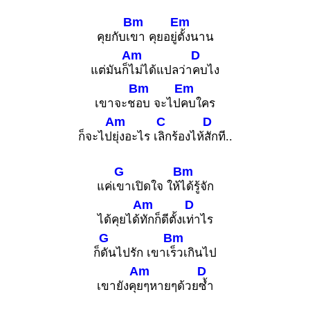
Bm
Em
คุยกับเ
ขา คุยอยู่
ตั้งนาน
Am
D
แต่มันก็
ไม่ได้แปลว่า
คบไง
Bm
Em
เขาจะช
อบ จะไป
คบใคร
Am
C
D
ก็จะไป
ยุ่งอะไร เ
ลิกร้องไห้
สักที..
G
Bm
แค่เ
ขาเปิดใจ ให้
ได้รู้จัก
Am
D
ได้คุยได้
ทักก็ดีตั้งเ
ท่าไร
G
Bm
ก็
ดันไปรัก เขาเ
ร็วเกินไป
Am
D
เขายังคุ
ยๆหายๆด้วย
ซ้ำ