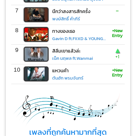
-
7
นึกว่าสงสารสักครั้ง
พงษ์สิทธิ์ คำภีร์
+New
8
ทางของเธอ
Entry
Gavin D ft.FIIXD & YOUNGOHM
▲
9
สิลืมเขาแล้วล่ะ
+1
เน็ค นฤพล ft.Wanmai
+New
10
แหวนคำ
Entry
ต้นฮัก พรมจันทร์
เพลงที่ถูกค้นหามากที่สุด