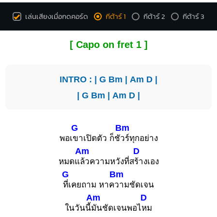
F#m
G#7
X
X
เล่นเสียงเมื่อกดคอร์ด
กีต้าร์ 1
กีต้าร์ 2
กีต้าร์ 3
1
1
1
1
1
1
1
1
1
2
[ Capo on fret 1 ]
3
4
INTRO : |
G
Bm
|
Am
D
|
D7
|
G
Bm
|
Am
D
|
X
X
O
1
1
2
3
G
Bm
พอเ
ขาเปิดตัว ก็ชั
วร์ทุกอย่าง
Am
D
หมดแ
ล้วความหวังที่ส
ร้างเอง
G
Bm
ที่เคยถาม หาค
วามชัดเจน
Am
D
ในวันนี้
มันชัดเจนพอไ
หม