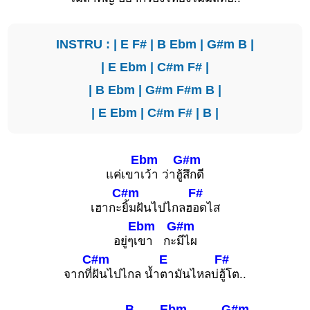
INSTRU : |
E
F#
|
B
Ebm
|
G#m
B
|
|
E
Ebm
|
C#m
F#
|
|
B
Ebm
|
G#m
F#m
B
|
|
E
Ebm
|
C#m
F#
|
B
|
Ebm
G#m
แค่เขา
เว้า ว่าฮู้
สึกดี
C#m
F#
เฮากะ
ยิ้มฝันไปไกลฮ
อดไส
Ebm
G#m
อยู่ๆเ
ขา กะ
มีไผ
C#m
E
F#
จากที่
ฝันไปไกล น้ำ
ตามันไหลบ่
ฮู้โต..
B
Ebm
G#m