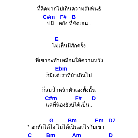
ที่คิดมากไปเกินความสัมพันธ์
C#m
F#
B
บ่มี ห
ยัง ที่
ชัดเจน..
E
ไ
ม่เห็นมีสักครั้ง
ที่เขาจะทำเหมือนให้ความหวัง
Ebm
ก็มีแต่
เราที่บ้าเกินไป
ก็สมน้ำหน้าตัวเองทั้งนั้น
C#m
F#
D
แ
ค่พี่น้องยังบ่ไ
ด้เป็น..
G
Bm
Em
D7
* อกหักได้
ไง ไม่ได้เ
ป็นอะไรกับเ
ขา
C
Bm
Am
D