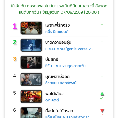
10 อันดับ คอร์ดเพลงใหม่มาแรงเป็นที่นิยมในขณะนี้ อัพเดท
อันดับทุกวัน (
ข้อมูลวันที่ 07/08/2569 | 20:00
)
-
1
เพราะพี่รักจริง
หนึ่ง บีเคแบนด์
-
2
ขาดความอบอุ่น
FREEHAND (genie Verse Vol.1)
-
3
บ่มีสิทธิ์
ธีร์ T-REX x หยุด สาละวัน
-
4
บุญผลาบ่ฮอด
อ้ายแมน ภิสิทธิ์พงษ์
▲
5
พอได้เสียว
+1
ดิด คิตตี้
▼
6
ทิ้งกันไม่ได้หรอก
-1
แจ๊ส สปุ๊กนิค ft.เกมส์ สุจิตรา