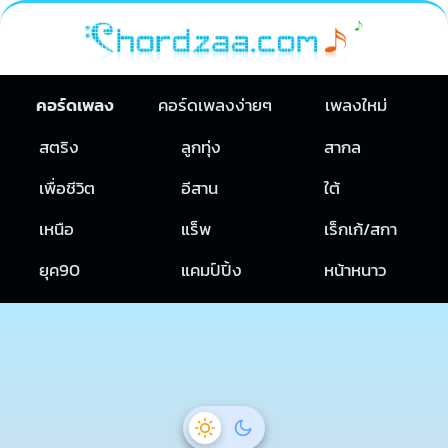
คอร์ดเพลง
คอร์ดเพลงง่ายๆ
เพลงใหม่
สตริง
ลูกทุ่ง
สากล
เพื่อชีวิต
อีสาน
ใต้
เหนือ
แร็พ
เร็กเก้/สกา
ยุค90
แคมป์ปิ้ง
หน้าหนาว