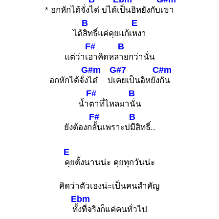
* อกหักได้จั่ง
ได๋ บ่ได้เ
ป็นอิหยังกับเ
ขา
B
E
ได้
สิทธิ์แค่คุยแก้เ
หงา
F#
B
แต่ว่าเ
ฮาคิดหล
ายกว่านั่น
G#m
G#7
C#m
อกหักได้จั่ง
ได๋ บ่เ
คยเป็นอิหยัง
กัน
F#
B
น้ำ
ตาที่ไหลมา
นั่น
F#
B
ยังต้องก
ลั้นเพราะบ่
มีสิทธิ์..
E
คุยตั้งนานน่ะ คุยทุกวันน่ะ
คิดว่าตัวเองน่ะเป็นคนสำคัญ
Ebm
ทั้
งที่จริงก็แค่คนทั่วไป