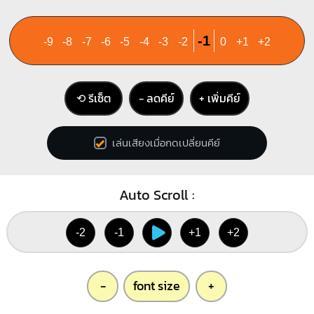
2
3
1
1
1
2
3
4
-1
-9
-8
-7
-6
-5
-4
-3
-2
0
+1
+2
B
Ebm
⟲ รีเซ็ต
− ลดคีย์
+ เพิ่มคีย์
X
X
1
6
1
1
1
1
2
3
4
เล่นเสียงเมื่อกดเปลี่ยนคีย์
2
3
4
Auto Scroll :
G#m
C#m
X
X
O
4
1
1
1
1
1
1
-2
-1
+1
+2
2
3
3
4
-
font size
+