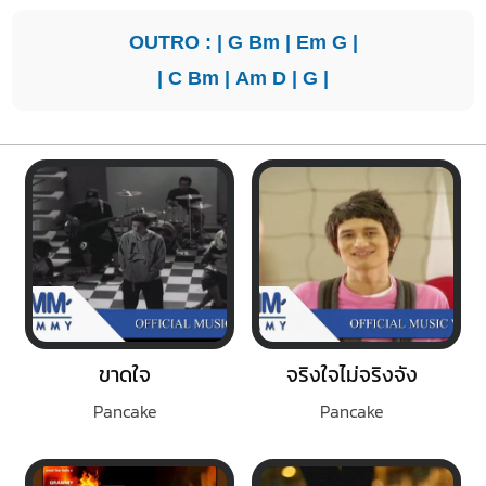
OUTRO : |
G
Bm
|
Em
G
|
|
C
Bm
|
Am
D
|
G
|
ขาดใจ
จริงใจไม่จริงจัง
Pancake
Pancake