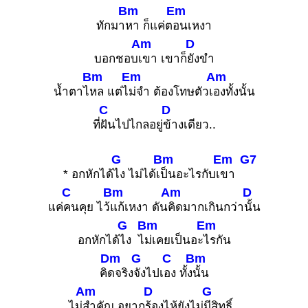
Bm
Em
ทักมา
หา ก็แค่ต
อนเหงา
Am
D
บอกชอบ
เขา เขาก็
ยังขำ
Bm
Em
Am
น้ำตาไ
หล แต่ไ
ม่จำ ต้องโทษตัวเ
องทั้งนั้น
C
D
ที่
ฝันไปไกลอยู่
ข้างเดียว..
G
Bm
Em
G7
* อกหักได้
ไง ไม่ได้เ
ป็นอะไรกับเ
ขา
C
Bm
Am
D
แค่
คนคุย ไว้
แก้เหงา ดัน
คิดมากเกินกว่า
นั้น
G
Bm
Em
อกหักได้
ไง ไ
ม่เคยเป็นอะ
ไรกัน
Dm
G
C
Bm
คิ
ดจริง
จังไปเ
อง ทั้ง
นั้น
Am
D
G
ไม่
สำคัญ อยาก
ร้องไห้ยังไม่
มีสิทธิ์..