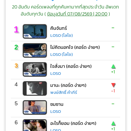
20 อันดับ คอร์ดเพลงที่ถูกค้นหามากที่สุดประจำวัน อัพเดท
อันดับทุกวัน (
ข้อมูลวันที่ 07/08/2569 | 20:00
)
-
1
คืนจันทร์
LOSO (โลโซ)
-
2
ไม่คิดนอกใจ (คอร์ด ง่ายๆ)
LOSO (โลโซ)
▲
3
ใจสั่งมา (คอร์ด ง่ายๆ)
+1
LOSO
▼
4
มานะ (คอร์ด ง่ายๆ)
-1
พงษ์สิทธิ์ คำภีร์
-
5
ซมซาน
LOSO
▲
6
อะไรก็ยอม (คอร์ด ง่ายๆ)
+1
LOSO