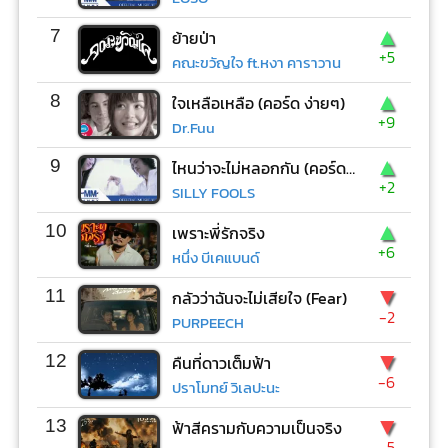
▲
7
ย้ายป่า
+5
คณะขวัญใจ ft.หงา คาราวาน
▲
8
ใจเหลือเหลือ (คอร์ด ง่ายๆ)
+9
Dr.Fuu
▲
9
ไหนว่าจะไม่หลอกกัน (คอร์ด ง่ายๆ)
+2
SILLY FOOLS
▲
10
เพราะพี่รักจริง
+6
หนึ่ง บีเคแบนด์
▼
11
กลัวว่าฉันจะไม่เสียใจ (Fear)
-2
PURPEECH
▼
12
คืนที่ดาวเต็มฟ้า
-6
ปราโมทย์ วิเลปะนะ
▼
13
ฟ้าสีครามกับความเป็นจริง
-5