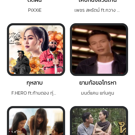
PiXXiE
เพชร สหรัตน์ ft.กวาง จิรพรรณ
กุหลาบ
ยามท้อขอโทรหา
F.HERO ft.ก้านตอง ทุ่งเงิน x SARAN
มนต์แคน แก่นคูน