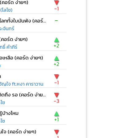
▼
 (คอร์ด ง่ายๆ)
-1
(โลโซ)
-
ก่อนที่โลกทั้งใบมันพัง (คอร์ด ง่ายๆ)
ะจันทร์
▲
(คอร์ด ง่ายๆ)
+2
ธิ์ คำภีร์
▲
ือเหลือ (คอร์ด ง่ายๆ)
+2
u
▼
า
-1
ัญใจ ft.หงา คาราวาน
▼
เหงา คิดถึง รอ (คอร์ด ง่ายๆ)
-3
ลโซ
▲
ู้บ้างไหม
+1
ลโซ
▼
้ในใจ (คอร์ด ง่ายๆ)
-1