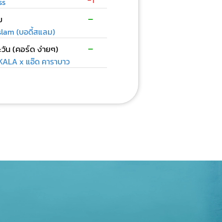
ss
-
ย
lam (บอดี้สแลม)
-
วัน (คอร์ด ง่ายๆ)
ALA x แอ๊ด คาราบาว