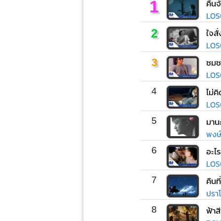
1
คืนจ
LOS
2
ใจสั
LOS
3
ซมซ
LOS
4
ไม่ค
LOS
5
มานะ
พงษ์ส
6
อะไร
LOS
7
คืนท
ปราโ
8
ฟ้าส