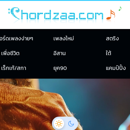
อร์ดเพลงง่ายๆ
เพลงใหม่
สตริง
เพื่อชีวิต
อีสาน
ใต้
เร็กเก้/สกา
ยุค90
แคมป์ปิ้ง