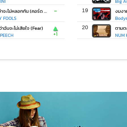
INI
Big A
-
ไหนว่าจะไม่หลอกกัน (คอร์ด ง่ายๆ)
19
งมงา
LY FOOLS
Bodys
▲
ว่าฉันจะไม่เสียใจ (Fear)
20
ตามตะ
+1
PEECH
NUM K