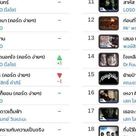
-
ันทร์
11
สาหัส
O (โลโซ)
LOSO 
-
่งมา (คอร์ด ง่ายๆ)
12
O
Mr’ พร
-
าน
13
เสมอ 
O
พงษ์สิท
▲
ิดนอกใจ (คอร์ด ง่ายๆ)
14
ใจเหล
+1
O (โลโซ)
Dr.Fu
▼
 (คอร์ด ง่ายๆ)
15
ย้ายป่
-1
ิทธิ์ คำภีร์
คณะขว
-
ก็ยอม (คอร์ด ง่ายๆ)
16
O
เสก โ
-
ี่ดาวเต็มฟ้า
17
เธอจะร
มทย์ วิเลปะนะ
เสก โ
-
ีครามกับความเป็นจริง
18
ทิ้งไว