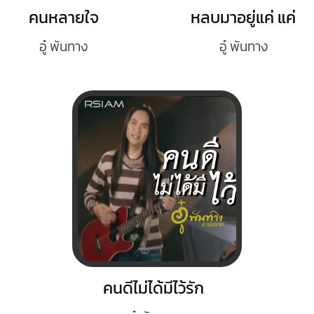
คนหลายใจ
หลบมาอยู่แค่ แค่
อู๋ พันทาง
อู๋ พันทาง
คนดีไม่ได้มีไว้รัก