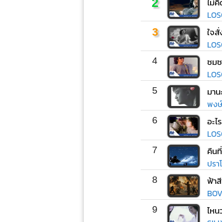
2
ไม่ค
LOS
3
ใจสั
LOS
4
ซมซ
LOS
5
มานะ
พงษ์ส
6
อะไร
LOS
7
คืนท
ปราโ
8
ฟ้าส
BOV
9