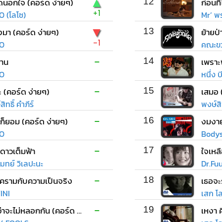
▲
ิดนอกใจ (คอร์ด ง่ายๆ)
12
+1
O (โลโซ)
Mr’ พร
▼
่งมา (คอร์ด ง่ายๆ)
13
ย้ายป่
-1
O
คณะขว
-
าน
14
เพราะพ
O
หนึ่ง 
-
 (คอร์ด ง่ายๆ)
15
เสมอ 
ิทธิ์ คำภีร์
พงษ์สิท
-
ก็ยอม (คอร์ด ง่ายๆ)
16
งมงา
O
Bodys
-
ี่ดาวเต็มฟ้า
17
ใจเหล
มทย์ วิเลปะนะ
Dr.Fu
-
ีครามกับความเป็นจริง
18
เธอจะร
INI
เสก โ
-
ไหนว่าจะไม่หลอกกัน (คอร์ด ง่ายๆ)
19