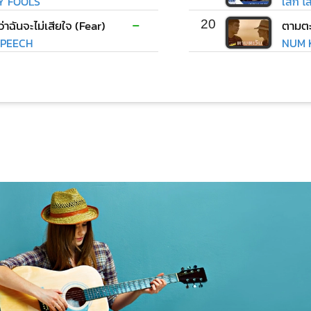
LY FOOLS
เสก โ
-
ว่าฉันจะไม่เสียใจ (Fear)
20
ตามตะ
PEECH
NUM K