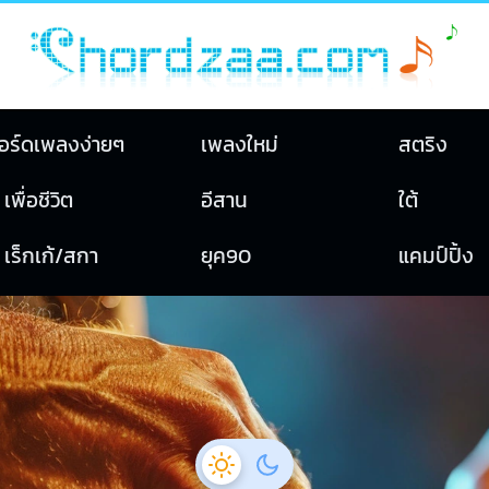
อร์ดเพลงง่ายๆ
เพลงใหม่
สตริง
เพื่อชีวิต
อีสาน
ใต้
เร็กเก้/สกา
ยุค90
แคมป์ปิ้ง