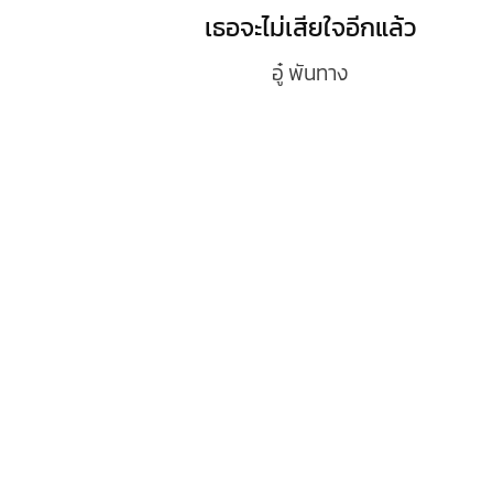
เธอจะไม่เสียใจอีกแล้ว
อู๋ พันทาง