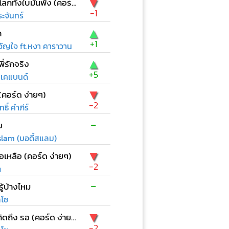
▼
ก่อนที่โลกทั้งใบมันพัง (คอร์ด ง่ายๆ)
-1
ะจันทร์
▲
า
+1
ัญใจ ft.หงา คาราวาน
▲
ี่รักจริง
+5
บีเคแบนด์
▼
(คอร์ด ง่ายๆ)
-2
ธิ์ คำภีร์
-
ย
lam (บอดี้สแลม)
▼
ือเหลือ (คอร์ด ง่ายๆ)
-2
u
-
ู้บ้างไหม
ลโซ
▼
เหงา คิดถึง รอ (คอร์ด ง่ายๆ)
-2