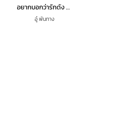
อยากบอกว่ารักดัง ดัง
อู๋ พันทาง