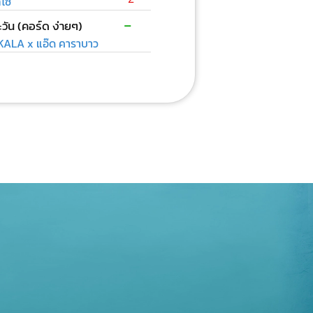
ลโซ
-
วัน (คอร์ด ง่ายๆ)
ALA x แอ๊ด คาราบาว