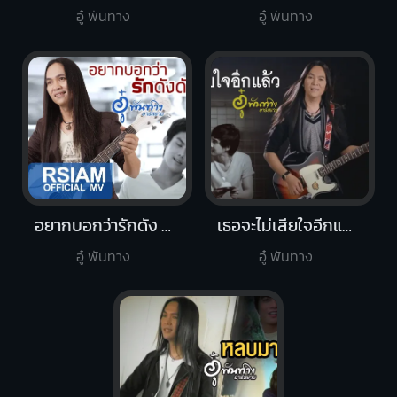
อู๋ พันทาง
อู๋ พันทาง
อยากบอกว่ารักดัง ดัง
เธอจะไม่เสียใจอีกแล้ว
อู๋ พันทาง
อู๋ พันทาง