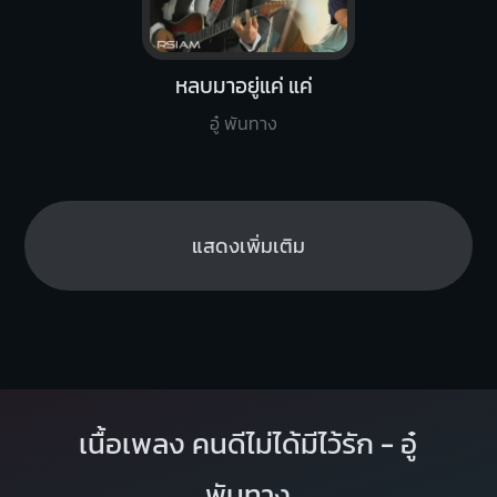
หลบมาอยู่แค่ แค่
อู๋ พันทาง
แสดงเพิ่มเติม
เนื้อเพลง คนดีไม่ได้มีไว้รัก - อู๋
พันทาง