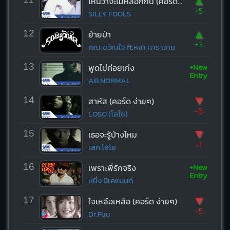
▲
ไหนว่าจะไม่หลอกกัน (คอร์ด ง่ายๆ)
+5
SILLY FOOLS
▲
12
ย้ายป่า
+3
คณะขวัญใจ ft.หงา คาราวาน
+New
13
พูดไม่ค่อยเก่ง
Entry
AB NORMAL
▼
14
สาหัส (คอร์ด ง่ายๆ)
-6
LOSO (โลโซ)
▼
15
เธอจะรู้บ้างไหม
-1
เสก โลโซ
+New
16
เพราะพี่รักจริง
Entry
หนึ่ง บีเคแบนด์
▼
17
ใจเหลือเหลือ (คอร์ด ง่ายๆ)
-5
Dr.Fuu