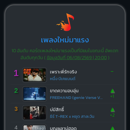
เพลงใหม่มาแรง
10 อันดับ คอร์ดเพลงใหม่มาแรงเป็นที่นิยมในขณะนี้ อัพเดท
อันดับทุกวัน (
ข้อมูลวันที่ 06/08/2569 | 20:00
)
-
1
เพราะพี่รักจริง
หนึ่ง บีเคแบนด์
▲
2
ขาดความอบอุ่น
+1
FREEHAND (genie Verse Vol.1)
▲
3
บ่มีสิทธิ์
+2
ธีร์ T-REX x หยุด สาละวัน
▲
4
บุญผลาบ่ฮอด