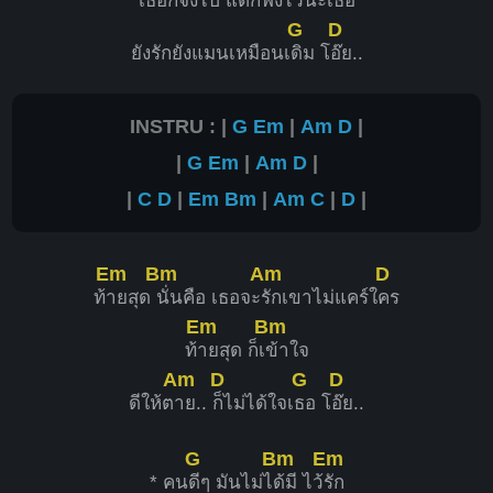
เธอก็
จงไป แต่ก็ฟังไว้นะเ
ธอ
G
D
ยังรักยังแมนเหมือนเ
ดิม โ
อ๊ย..
INSTRU : |
G
Em
|
Am
D
|
|
G
Em
|
Am
D
|
|
C
D
|
Em
Bm
|
Am
C
|
D
|
Em
Bm
Am
D
ท้
ายสุด
นั่นคือ เธอจะ
รักเขาไม่แคร์ใ
คร
Em
Bm
ท้
ายสุด ก็เ
ข้าใจ
Am
D
G
D
ดีให้ต
าย..
ก็ไม่ได้ใจเ
ธอ โ
อ๊ย..
G
Bm
Em
* คน
ดีๆ มันไม่ไ
ด้มี ไว้
รัก