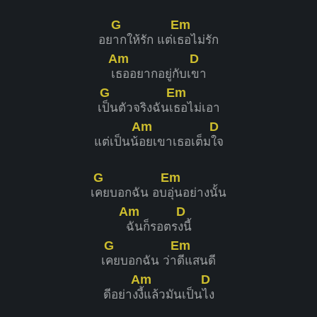
G
Em
อย
ากให้รัก แต่เ
ธอไม่รัก
Am
D
เ
ธออยากอยู่กับเ
ขา
G
Em
เ
ป็นตัวจริงฉันเ
ธอไม่เอา
Am
D
แต่เป็นน้
อยเขาเธอเต็ม
ใจ
G
Em
เ
คยบอกฉัน อบ
อุ่นอย่างนั้น
Am
D
ฉันก็รอตร
งนี้
G
Em
เ
คยบอกฉัน ว่า
ดีแสนดี
Am
D
ดีอย่าง
งี้แล้วมันเป็น
ไง