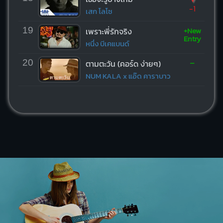
-1
เสก โลโซ
+New
19
เพราะพี่รักจริง
Entry
หนึ่ง บีเคแบนด์
-
20
ตามตะวัน (คอร์ด ง่ายๆ)
NUM KALA x แอ๊ด คาราบาว