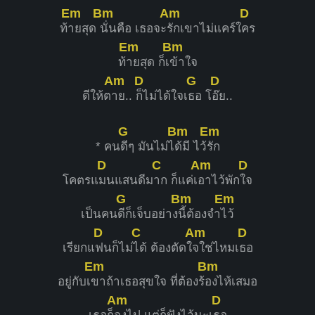
Em
Bm
Am
D
ท้
ายสุด
นั่นคือ เธอจะ
รักเขาไม่แคร์ใ
คร
Em
Bm
ท้
ายสุด ก็เ
ข้าใจ
Am
D
G
D
ดีให้ต
าย..
ก็ไม่ได้ใจเ
ธอ โ
อ๊ย..
G
Bm
Em
* คน
ดีๆ มันไม่ไ
ด้มี ไว้
รัก
D
C
Am
D
โคตรแ
มนแสนดีม
าก ก็แค่เ
อาไว้พัก
ใจ
G
Bm
Em
เป็นคน
ดีก็เจ็บอย่าง
นี้ต้องจำ
ไว้
D
C
Am
D
เรียกแ
ฟนก็ไม่
ได้ ต้องตัดใ
จใช่ไหมเ
ธอ
Em
Bm
อยู่กับเ
ขาถ้าเธอสุขใจ ที่ต้องร้
องไห้เสมอ
Am
D