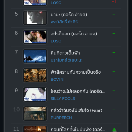
-1
LOSO
-
5
มานะ (คอร์ด ง่ายๆ)
พงษ์สิทธิ์ คำภีร์
-
6
อะไรก็ยอม (คอร์ด ง่ายๆ)
LOSO
-
7
คืนที่ดาวเต็มฟ้า
ปราโมทย์ วิเลปะนะ
-
8
ฟ้าสีครามกับความเป็นจริง
BOVINI
-
9
ไหนว่าจะไม่หลอกกัน (คอร์ด ง่ายๆ)
SILLY FOOLS
-
10
กลัวว่าฉันจะไม่เสียใจ (Fear)
PURPEECH
▲
11
ก่อนที่โลกทั้งใบมันพัง (คอร์ด ง่ายๆ)