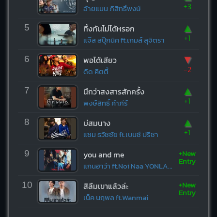
+3
อ้ายแมน ภิสิทธิ์พงษ์
▲
5
ทิ้งกันไม่ได้หรอก
+1
แจ๊ส สปุ๊กนิค ft.เกมส์ สุจิตรา
▼
6
พอได้เสียว
-2
ดิด คิตตี้
▲
7
นึกว่าสงสารสักครั้ง
+1
พงษ์สิทธิ์ คำภีร์
▲
8
บ่สมนาง
+1
แซม ธวัชชัย ft.เบนซ์ ปรีชา
+New
9
you and me
Entry
แกนฮาว่า ft.Noi Naa YONLAPA
+New
10
สิลืมเขาแล้วล่ะ
Entry
เน็ค นฤพล ft.Wanmai