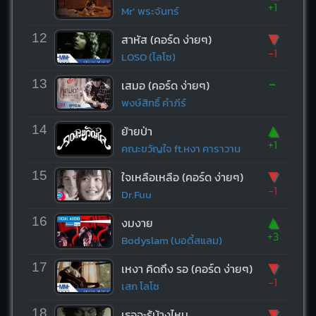
+1
Mr’ พระจันทร์
▼
12
สาหัส (คอร์ด ง่ายๆ)
-1
LOSO (โลโซ)
-
13
เสมอ (คอร์ด ง่ายๆ)
พงษ์สิทธิ์ คำภีร์
▲
14
ย้ายป่า
+1
คณะขวัญใจ ft.หงา คาราวาน
▼
15
ใจเหลือเหลือ (คอร์ด ง่ายๆ)
-1
Dr.Fuu
▲
16
งมงาย
+3
Bodyslam (บอดี้สแลม)
▼
17
เหงา คิดถึง รอ (คอร์ด ง่ายๆ)
-1
เสก โลโซ
▼
18
เธอจะรู้บ้างไหม