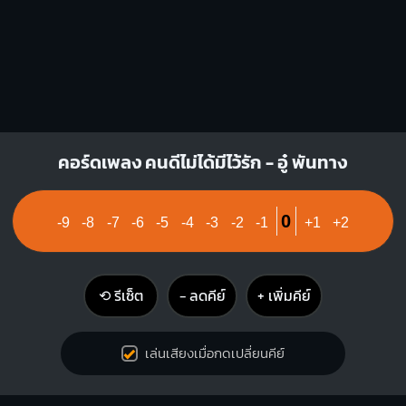
คอร์ดเพลง คนดีไม่ได้มีไว้รัก - อู๋ พันทาง
0
-9
-8
-7
-6
-5
-4
-3
-2
-1
+1
+2
⟲ รีเซ็ต
− ลดคีย์
+ เพิ่มคีย์
เล่นเสียงเมื่อกดเปลี่ยนคีย์