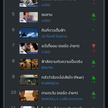
-1
LOSO
▲
5
ซมซาน
+2
LOSO
-
6
คืนที่ดาวเต็มฟ้า
ปราโมทย์ วิเลปะนะ
▼
7
อะไรก็ยอม (คอร์ด ง่ายๆ)
-2
LOSO
▲
8
ฟ้าสีครามกับความเป็นจริง
+1
BOVINI
▲
9
กลัวว่าฉันจะไม่เสียใจ (Fear)
+4
PURPEECH
▲
10
ตามตะวัน (คอร์ด ง่ายๆ)
+8
NUM KALA x แอ๊ด คาราบาว
11