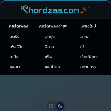
คอร์ดเพลง
คอร์ดเพลงง่ายๆ
เพลงใหม่
สตริง
ลูกทุ่ง
สากล
เพื่อชีวิต
อีสาน
ใต้
เหนือ
แร็พ
เร็กเก้/สกา
ยุค90
แคมป์ปิ้ง
หน้าหนาว