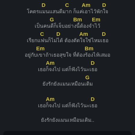
D
C
Am
D
โคตรแ
มนแสนดีม
าก ก็แค่เ
อาไว้พัก
ใจ
G
Bm
Em
เป็นคน
ดีก็เจ็บอย่าง
นี้ต้องจำ
ไว้
C
D
Am
D
เรียกแ
ฟนก็ไม่
ได้ ต้องตัดใ
จใช่ไหมเ
ธอ
Em
Bm
อยู่กับเ
ขาถ้าเธอสุขใจ ที่ต้องร้
องไห้เสมอ
Am
D
เธอก็
จงไป แต่ก็ฟังไว้นะเ
ธอ
G
ยังรักยังแมนเหมือนเ
ดิม
Am
D
เธอก็
จงไป แต่ก็ฟังไว้นะเ
ธอ
ยังรักยังแมนเหมือนเดิม..