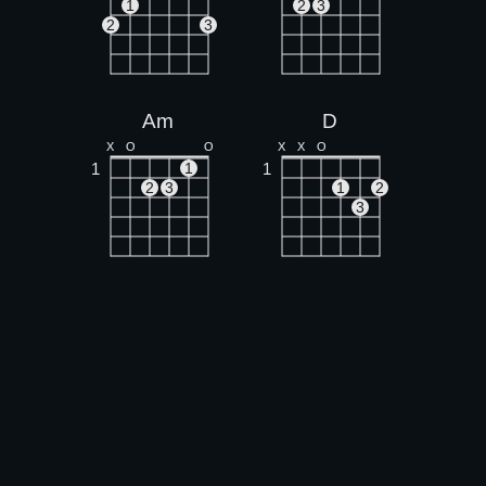
1
2
3
2
3
Am
D
X
O
O
X
X
O
1
1
1
2
3
1
2
3
Bm
C
X
X
O
O
1
1
1
1
1
2
2
3
3
4