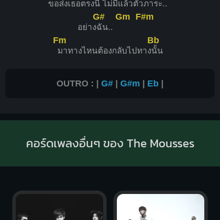
ขอ
ส่งเธอตรง
นี้ ไม่มีแล้วตัวภา
ระ..
G#
Gm
F#m
อย่าง
ฉัน..
Fm
Bb
มาทางไหนต้องกลับไปทาง
นั้น
OUTRO : |
G#
|
G#m
|
Eb
|
คอร์ดเพลงอื่นๆ ของ The Mousses