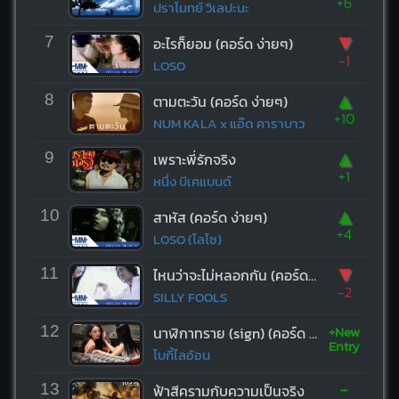
+6
ปราโมทย์ วิเลปะนะ
▼
7
อะไรก็ยอม (คอร์ด ง่ายๆ)
-1
LOSO
▲
8
ตามตะวัน (คอร์ด ง่ายๆ)
+10
NUM KALA x แอ๊ด คาราบาว
▲
9
เพราะพี่รักจริง
+1
หนึ่ง บีเคแบนด์
▲
10
สาหัส (คอร์ด ง่ายๆ)
+4
LOSO (โลโซ)
▼
11
ไหนว่าจะไม่หลอกกัน (คอร์ด ง่ายๆ)
-2
SILLY FOOLS
+New
12
นาฬิกาทราย (sign) (คอร์ด ง่ายๆ)
Entry
โบกี้ไลอ้อน
-
13
ฟ้าสีครามกับความเป็นจริง