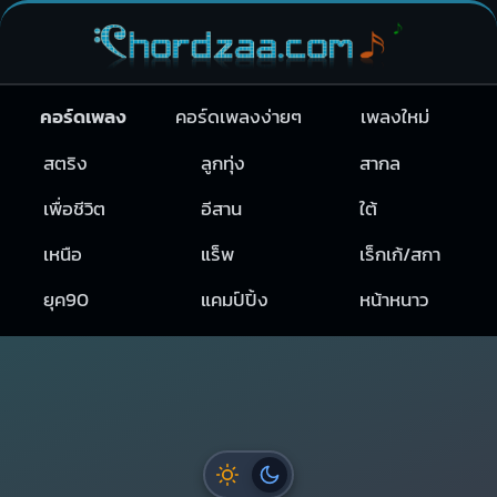
คอร์ดเพลง
คอร์ดเพลงง่ายๆ
เพลงใหม่
สตริง
ลูกทุ่ง
สากล
เพื่อชีวิต
อีสาน
ใต้
เหนือ
แร็พ
เร็กเก้/สกา
ยุค90
แคมป์ปิ้ง
หน้าหนาว