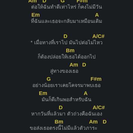
Am
D
G
F#m
ต่อให้
ฉันทำดีเ
ท่าไหร่ ก็
คงไม่มีวัน
Em
A
ที่
ฉันและเธอจะกลับมาเหมือนเ
ดิม
D
A/C#
* เมื่อทางที่เราไ
ป มันไปต่อไม่ไ
หว
Bm
ก็ต้องปล่อยให้เ
ธอได้ออกไป
Am
D
สู่ทางของเ
ธอ
G
F#m
อย่างน้
อยเราเคยโคจรมาพบเ
ธอ
Em
A
มันก็ดีเกินพอสำหรับ
ฉัน
D
A/C#
หากวันที่แล้ว
มา ตัวถ่วงคือฉันเ
อง
Bm
Am
D
ขอส่งเธอตรง
นี้ไม่มีแล้วตัวภา
ระ