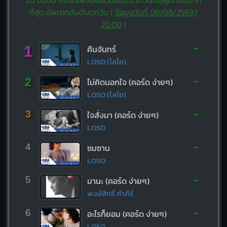
ที่สุด อัพเดทอันดับทุกวัน (
ข้อมูลวันที่ 08/08/2569 |
20:00
)
-
1
คืนจันทร์
LOSO (โลโซ)
-
2
ไม่คิดนอกใจ (คอร์ด ง่ายๆ)
LOSO (โลโซ)
-
3
ใจสั่งมา (คอร์ด ง่ายๆ)
LOSO
-
4
ซมซาน
LOSO
-
5
มานะ (คอร์ด ง่ายๆ)
พงษ์สิทธิ์ คำภีร์
-
6
อะไรก็ยอม (คอร์ด ง่ายๆ)
LOSO