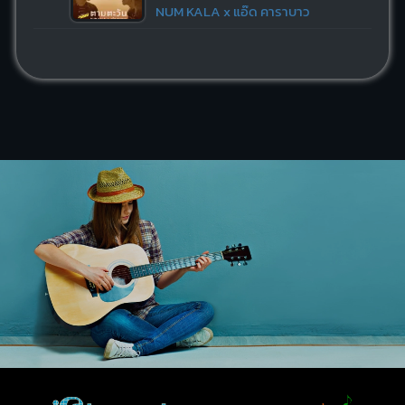
NUM KALA x แอ๊ด คาราบาว