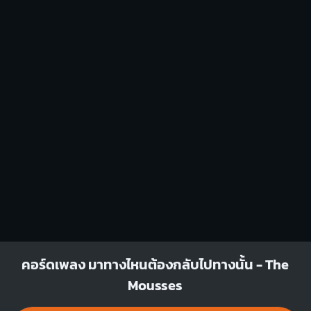
Am
G
X
O
O
O
O
O
1
1
1
2
3
1
2
3
Em
Gm
O
O
O
O
O
O
1
1
1
2
3
2
3
4
F#7
Bb
คอร์ดเพลง มาทางไหนต้องกลับไปทางนั้น - The
X
X
O
X
X
O
Mousses
1
1
1
1
2
3
4