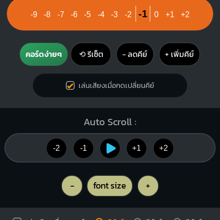
3
-1
-9
-8
-7
-6
-5
-4
-3
-2
0
+1
+2
Eb
Cm
คอร์ดง่ายๆ
⟲ รีเซ็ต
− ลดคีย์
+ เพิ่มคีย์
X
X
X
O
X
1
1
1
2
1
2
3
4
เล่นเสียงเมื่อกดเปลี่ยนคีย์
4
Auto Scroll :
Bbm
G#
X
X
1
1
1
1
1
1
1
-2
-1
+1
+2
2
3
4
3
4
-
font size
+
Fm
G7
O
O
O