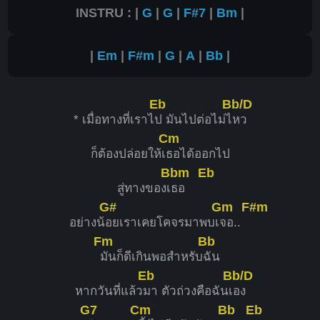
INSTRU : |
G
|
G
|
F#7
|
Bm
|
|
Em
|
F#m
|
G
|
A
|
Bb
|
Eb
Bb/D
* เมื่อทางที่เราไ
ป มันไปต่อไม่ไ
หว
Cm
ก็ต้องปล่อยให้เ
ธอได้ออกไป
Bbm
Eb
สู่ทางของเ
ธอ
G#
Gm
F#m
อย่างน้
อยเราเคยโคจรมาพบเ
จอ..
Fm
Bb
มันก็ดีเกินพอสำหรับ
ฉัน
Eb
Bb/D
หากวันที่แล้ว
มา ตัวถ่วงคือฉันเ
อง
G7
Cm
Bb
Eb