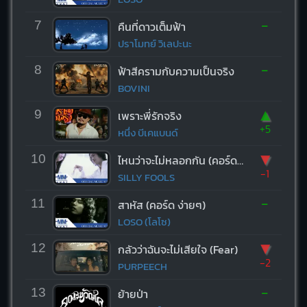
-
7
คืนที่ดาวเต็มฟ้า
ปราโมทย์ วิเลปะนะ
-
8
ฟ้าสีครามกับความเป็นจริง
BOVINI
▲
9
เพราะพี่รักจริง
+5
หนึ่ง บีเคแบนด์
▼
10
ไหนว่าจะไม่หลอกกัน (คอร์ด ง่ายๆ)
-1
SILLY FOOLS
-
11
สาหัส (คอร์ด ง่ายๆ)
LOSO (โลโซ)
▼
12
กลัวว่าฉันจะไม่เสียใจ (Fear)
-2
PURPEECH
-
13
ย้ายป่า