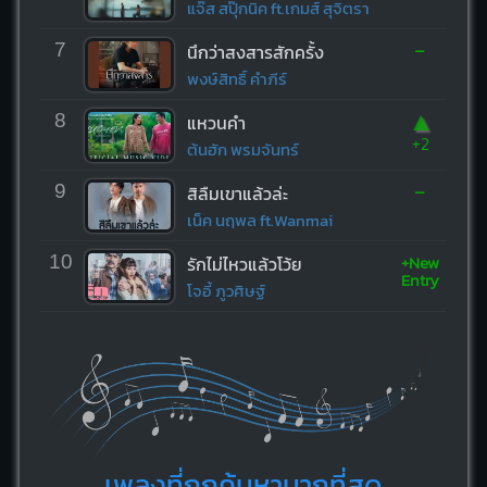
แจ๊ส สปุ๊กนิค ft.เกมส์ สุจิตรา
-
7
นึกว่าสงสารสักครั้ง
พงษ์สิทธิ์ คำภีร์
▲
8
แหวนคำ
+2
ต้นฮัก พรมจันทร์
-
9
สิลืมเขาแล้วล่ะ
เน็ค นฤพล ft.Wanmai
+New
10
รักไม่ไหวแล้วโว้ย
Entry
โจอี้ ภูวศิษฐ์
เพลงที่ถูกค้นหามากที่สุด