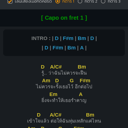
เล่นเสียงเมื่อกดคอร์ด
กีต้าร์ 1
กีต้าร์ 2
กีต้าร์ 3
1
1
1
1
1
1
1
2
3
4
3
[ Capo on fret 1 ]
INTRO : |
D
|
F#m
|
Bm
|
D
|
G#m
|
D
|
F#m
|
Bm
|
A
|
4
1
1
1
1
3
4
D
A/C#
Bm
รู้.. ว่า
ฉันไม่ควรจะ
ฝืน
Am
D
G
F#m
ไม่ค
วรจะ
รั้งเธอไ
ว้ อีกต่
อไป
Em
A
ยิ่งจะ
ทำให้เธอรำค
าญ
D
A/C#
Bm
เข้าใ
จแล้ว ต่
อให้ฉันทุ่มเทสักแ
ค่ไหน