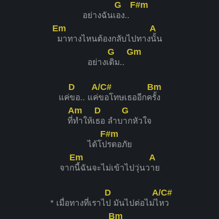
G
F#m
อย่างฉันเ
อง..
Em
A
มาทางไหนต้องกลับไปทาง
นั้น
G
Gm
อย่างเ
ดิม..
D
A/C#
Bm
แค่
ขอ.. แค่
ขอโทษเธออีกค
รั้ง
Am
D
G
ที่
ทำให้เ
ธอ ลำบ
ากหัวใจ
F#m
ได้โป
รดอภัย
Em
A
จาก
นี้ฉันจะไม่เข้าไปวุ่นว
าย
D
A/C#
* เมื่อทางที่เราไ
ป มันไปต่อไม่ไ
หว
Bm