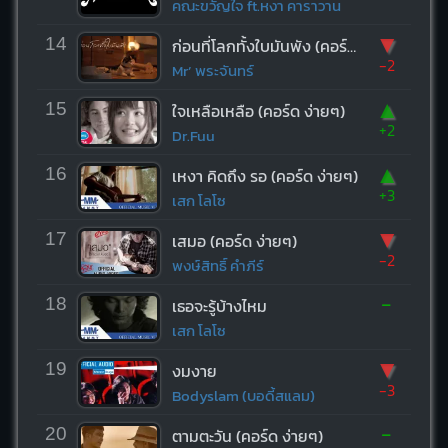
คณะขวัญใจ ft.หงา คาราวาน
▼
14
ก่อนที่โลกทั้งใบมันพัง (คอร์ด ง่ายๆ)
-2
Mr’ พระจันทร์
▲
15
ใจเหลือเหลือ (คอร์ด ง่ายๆ)
+2
Dr.Fuu
▲
16
เหงา คิดถึง รอ (คอร์ด ง่ายๆ)
+3
เสก โลโซ
▼
17
เสมอ (คอร์ด ง่ายๆ)
-2
พงษ์สิทธิ์ คำภีร์
-
18
เธอจะรู้บ้างไหม
เสก โลโซ
▼
19
งมงาย
-3
Bodyslam (บอดี้สแลม)
-
20
ตามตะวัน (คอร์ด ง่ายๆ)