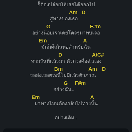
ก็ต้องปล่อยให้เ
ธอได้ออกไป
Am
D
สู่ทางของเ
ธอ
G
F#m
อย่างน้
อยเราเคยโคจรมาพบเ
จอ
Em
A
มันก็ดีเกินพอสำหรับ
ฉัน
D
A/C#
หากวันที่แล้ว
มา ตัวถ่วงคือฉันเ
อง
Bm
Am
D
ขอส่งเธอตรง
นี้ไม่มีแล้วตัวภา
ระ
G
F#m
อย่าง
ฉัน..
Em
A
มาทางไหนต้องกลับไปทาง
นั้น
อย่างเดิม..