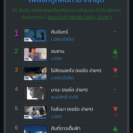
20 อันดับ คอร์ดเพลงที่ถูกค้นหามากที่สุดประจำวัน อัพเดท
อันดับทุกวัน (
ข้อมูลวันที่ 08/08/2569 | 20:00
)
-
1
คืนจันทร์
LOSO (โลโซ)
▲
2
ซมซาน
+3
LOSO
▼
3
ไม่คิดนอกใจ (คอร์ด ง่ายๆ)
-1
LOSO (โลโซ)
-
4
มานะ (คอร์ด ง่ายๆ)
พงษ์สิทธิ์ คำภีร์
▼
5
ใจสั่งมา (คอร์ด ง่ายๆ)
-2
LOSO
▲
6
คืนที่ดาวเต็มฟ้า