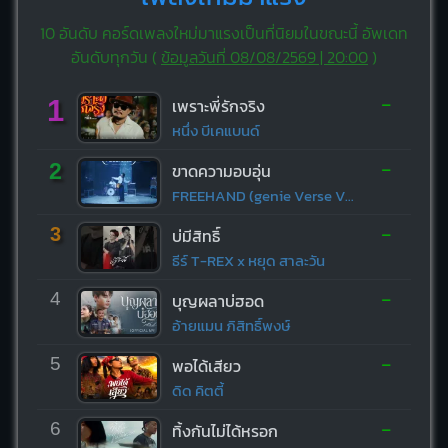
10 อันดับ คอร์ดเพลงใหม่มาแรงเป็นที่นิยมในขณะนี้ อัพเดท
อันดับทุกวัน (
ข้อมูลวันที่ 08/08/2569 | 20:00
)
-
1
เพราะพี่รักจริง
หนึ่ง บีเคแบนด์
-
2
ขาดความอบอุ่น
FREEHAND (genie Verse Vol.1)
-
3
บ่มีสิทธิ์
ธีร์ T-REX x หยุด สาละวัน
-
4
บุญผลาบ่ฮอด
อ้ายแมน ภิสิทธิ์พงษ์
-
5
พอได้เสียว
ดิด คิตตี้
-
6
ทิ้งกันไม่ได้หรอก