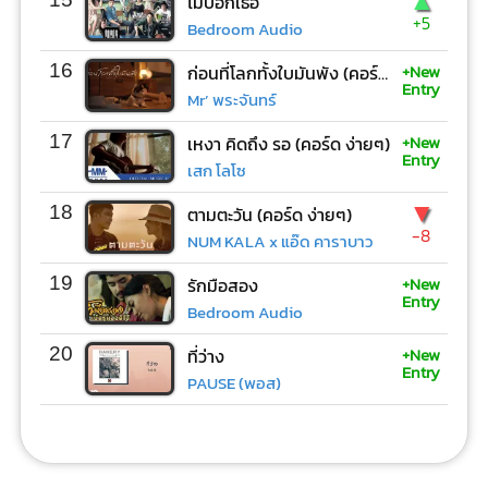
▲
ไม่บอกเธอ
+5
Bedroom Audio
+New
16
ก่อนที่โลกทั้งใบมันพัง (คอร์ด ง่ายๆ)
Entry
Mr’ พระจันทร์
+New
17
เหงา คิดถึง รอ (คอร์ด ง่ายๆ)
Entry
เสก โลโซ
▼
18
ตามตะวัน (คอร์ด ง่ายๆ)
-8
NUM KALA x แอ๊ด คาราบาว
+New
19
รักมือสอง
Entry
Bedroom Audio
+New
20
ที่ว่าง
Entry
PAUSE (พอส)