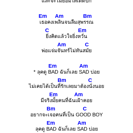
และ
จะไม่ยอมให้เด็ดปีก
Em
Am
Bm
เ
ธอคงเพ
ลินจนลืมสุพร
รณ
C
Em
ยิ่งคิดแล้วใจยิ่งห
วั่น
Am
C
พ่อแจ่มจั
นทร์ไม่ทันส
มัย
Em
Am
* ลุคดู B
AD ฉันก็เลย S
AD บ่อย
Bm
C
ไม่เคยได้เป็นที่
รักเลยมาต้อง
นั่งนอย
Em
Am
มีจริง
มั้ยคนที่ฉันเ
ฝ้าคอย
Bm
C
อยากจะเ
จอคนที่เป็น GO
OD BOY
Em
Am
ลุคดู B
AD ฉันก็เลย S
AD บ่อย