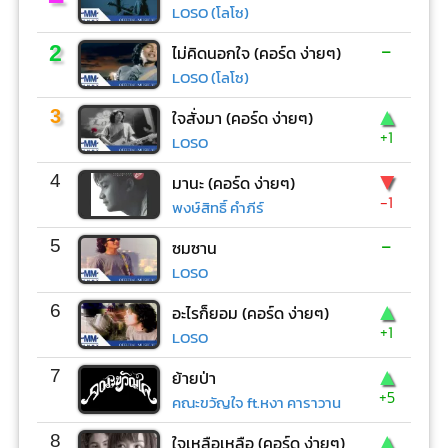
LOSO (โลโซ)
-
2
ไม่คิดนอกใจ (คอร์ด ง่ายๆ)
LOSO (โลโซ)
▲
3
ใจสั่งมา (คอร์ด ง่ายๆ)
+1
LOSO
▼
4
มานะ (คอร์ด ง่ายๆ)
-1
พงษ์สิทธิ์ คำภีร์
-
5
ซมซาน
LOSO
▲
6
อะไรก็ยอม (คอร์ด ง่ายๆ)
+1
LOSO
▲
7
ย้ายป่า
+5
คณะขวัญใจ ft.หงา คาราวาน
▲
8
ใจเหลือเหลือ (คอร์ด ง่ายๆ)