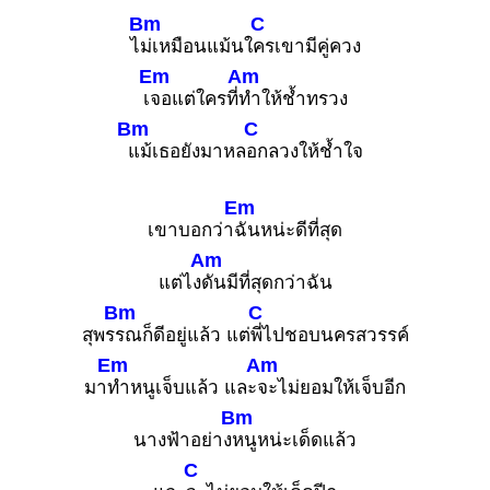
Bm
C
ไ
ม่เหมือนแม้นใ
ครเขามีคู่ควง
Em
Am
เ
จอแต่ใครที่
ทำให้ช้ำทรวง
Bm
C
แม้เธอยังมาหล
อกลวงให้ช้ำใจ
Em
เขาบอกว่า
ฉันหน่ะดีที่สุด
Am
แต่ไง
ดันมีที่สุดกว่าฉัน
Bm
C
สุพร
รณก็ดีอยู่แล้ว แต่
พี่ไปชอบนครสวรรค์
Em
Am
มา
ทำหนูเจ็บแล้ว และ
จะไม่ยอมให้เจ็บอีก
Bm
นางฟ้าอย่าง
หนูหน่ะเด็ดแล้ว
C