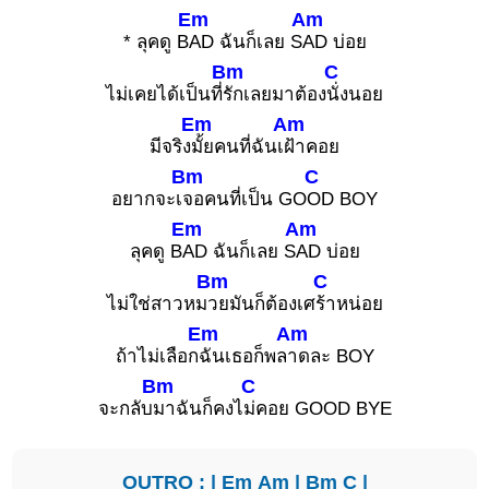
Em
Am
* ลุคดู B
AD ฉันก็เลย S
AD บ่อย
Bm
C
ไม่เคยได้เป็นที่
รักเลยมาต้อง
นั่งนอย
Em
Am
มีจริง
มั้ยคนที่ฉันเ
ฝ้าคอย
Bm
C
อยากจะเ
จอคนที่เป็น GO
OD BOY
Em
Am
ลุคดู B
AD ฉันก็เลย S
AD บ่อย
Bm
C
ไม่ใช่สาวหม
วยมันก็ต้องเศ
ร้าหน่อย
Em
Am
ถ้าไม่เลือก
ฉันเธอก็พล
าดละ BOY
Bm
C
จะกลับ
มาฉันก็คงไ
ม่คอย GOOD BYE
OUTRO : |
Em
Am
|
Bm
C
|