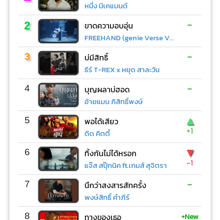
หนึ่ง บีเคแบนด์
-
2
ขาดความอบอุ่น
FREEHAND (genie Verse Vol.1)
-
3
บ่มีสิทธิ์
ธีร์ T-REX x หยุด สาละวัน
-
4
บุญผลาบ่ฮอด
อ้ายแมน ภิสิทธิ์พงษ์
▲
5
พอได้เสียว
+1
ดิด คิตตี้
▼
6
ทิ้งกันไม่ได้หรอก
-1
แจ๊ส สปุ๊กนิค ft.เกมส์ สุจิตรา
-
7
นึกว่าสงสารสักครั้ง
พงษ์สิทธิ์ คำภีร์
+New
8
ทางของเธอ