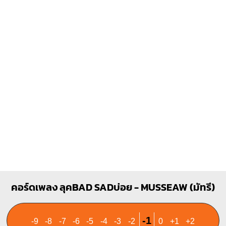
D
X
X
O
1
1
2
3
คอร์ดเพลง ลุคBAD SADบ่อย - MUSSEAW (มัทรี)
-1
-9
-8
-7
-6
-5
-4
-3
-2
0
+1
+2