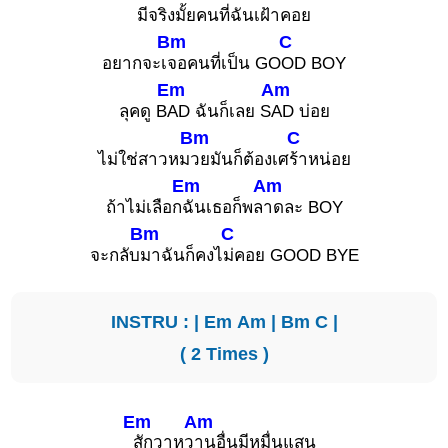
มีจริง
มั้ยคนที่ฉันเ
ฝ้าคอย
Bm
C
อยากจะเ
จอคนที่เป็น GO
OD BOY
Em
Am
ลุคดู B
AD ฉันก็เลย S
AD บ่อย
Bm
C
ไม่ใช่สาวหม
วยมันก็ต้องเศ
ร้าหน่อย
Em
Am
ถ้าไม่เลือก
ฉันเธอก็พล
าดละ BOY
Bm
C
จะกลับ
มาฉันก็คงไ
ม่คอย GOOD BYE
INSTRU : |
Em
Am
|
Bm
C
|
( 2 Times )
Em
Am
สักวาหว
านอื่นมีหมื่นแสน