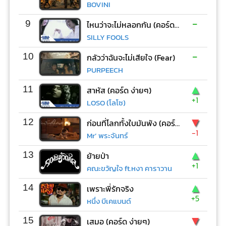
BOVINI
-
9
ไหนว่าจะไม่หลอกกัน (คอร์ด ง่ายๆ)
SILLY FOOLS
-
10
กลัวว่าฉันจะไม่เสียใจ (Fear)
PURPEECH
▲
11
สาหัส (คอร์ด ง่ายๆ)
+1
LOSO (โลโซ)
▼
12
ก่อนที่โลกทั้งใบมันพัง (คอร์ด ง่ายๆ)
-1
Mr’ พระจันทร์
▲
13
ย้ายป่า
+1
คณะขวัญใจ ft.หงา คาราวาน
▲
14
เพราะพี่รักจริง
+5
หนึ่ง บีเคแบนด์
▼
15
เสมอ (คอร์ด ง่ายๆ)