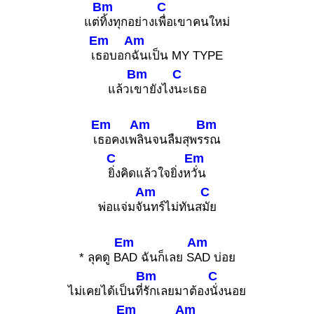
Bm
C
แต่
ทิ้งทุกอย่างเ
พื่อเขาคนใหม่
Em
Am
เ
ธอบอก
ฉันเป็น MY TYPE
Bm
C
แล้วเ
ขายังไง
นะเธอ
Em
Am
Bm
เ
ธอคงเพ
ลินจนลืมสุพร
รณ
C
Em
ยิ่งคิดแล้วใจยิ่งห
วั่น
Am
C
พ่อแจ่มจั
นทร์ไม่ทันส
มัย
Em
Am
* ลุคดู B
AD ฉันก็เลย S
AD บ่อย
Bm
C
ไม่เคยได้เป็นที่
รักเลยมาต้อง
นั่งนอย
Em
Am