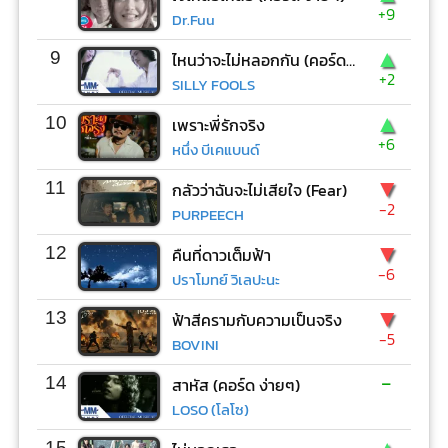
+9
Dr.Fuu
▲
9
ไหนว่าจะไม่หลอกกัน (คอร์ด ง่ายๆ)
+2
SILLY FOOLS
▲
10
เพราะพี่รักจริง
+6
หนึ่ง บีเคแบนด์
▼
11
กลัวว่าฉันจะไม่เสียใจ (Fear)
-2
PURPEECH
▼
12
คืนที่ดาวเต็มฟ้า
-6
ปราโมทย์ วิเลปะนะ
▼
13
ฟ้าสีครามกับความเป็นจริง
-5
BOVINI
-
14
สาหัส (คอร์ด ง่ายๆ)
LOSO (โลโซ)
15