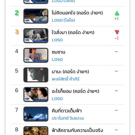
LOSO (โลโซ)
▲
2
ไม่คิดนอกใจ (คอร์ด ง่ายๆ)
+1
LOSO (โลโซ)
▼
3
ใจสั่งมา (คอร์ด ง่ายๆ)
-1
LOSO
-
4
ซมซาน
LOSO
-
5
มานะ (คอร์ด ง่ายๆ)
พงษ์สิทธิ์ คำภีร์
-
6
อะไรก็ยอม (คอร์ด ง่ายๆ)
LOSO
-
7
คืนที่ดาวเต็มฟ้า
ปราโมทย์ วิเลปะนะ
-
8
ฟ้าสีครามกับความเป็นจริง