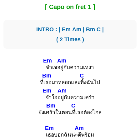
[ Capo on fret 1 ]
INTRO : |
Em
Am
|
Bm
C
|
( 2 Times )
Em
Am
จำเจอ
ยู่กับความเหงา
Bm
C
ที่เ
ธอมาหลอกและ
ทิ้งฉันไป
Em
Am
จำใจอ
ยู่กับความเศร้า
Bm
C
ยังเศ
ร้าในตอน
ที่เธอต้องไกล
Em
Am
เ
ธอบอกฉันน่ะ
ดีพร้อม