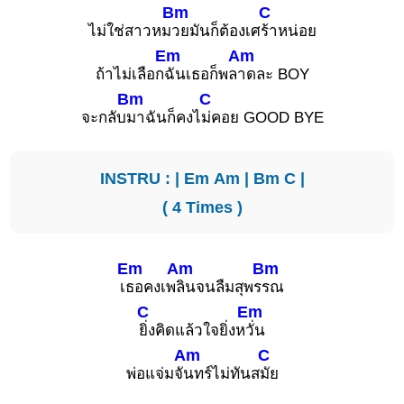
Bm
C
ไม่ใช่สาวหม
วยมันก็ต้องเศ
ร้าหน่อย
Em
Am
ถ้าไม่เลือก
ฉันเธอก็พล
าดละ BOY
Bm
C
จะกลับ
มาฉันก็คงไ
ม่คอย GOOD BYE
INSTRU : |
Em
Am
|
Bm
C
|
( 4 Times )
Em
Am
Bm
เ
ธอคงเพ
ลินจนลืมสุพร
รณ
C
Em
ยิ่งคิดแล้วใจยิ่งห
วั่น
Am
C
พ่อแจ่มจั
นทร์ไม่ทันส
มัย