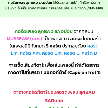
คอร์ดเพลง ลุคBAD SADบ่อย
ได้รับอนุญาตใช้ลิขสิทธิ์เพลงจาก
บริษัท จีเอ็มเอ็ม มิวสิค พับลิชชิ่ง อินเตอร์เนชั่นแนล จำกัด (GMM MPI)
คอร์ดเพลง ลุคBAD SADบ่อย
จากศิลปิน
MUSSEAW (มัทรี)
เป็นเพลงแนว
สตริง
โดยคอร์ด
ในเพลงนี้มีทั้งหมด
5 คอร์ด
ประกอบด้วย
คอร์ด
Em, คอร์ด Am, คอร์ด Bm, คอร์ด C, คอร์ด D
การเซ็ตเสียงกีตาร์ เพื่อเล่นเพลงนี้ ทำได้โดยการ
คาดคาโป้ที่เฟรต 1 บนคอกีต้าร์ (Capo on fret 1)
ตารางคอร์ดกีตาร์ของคอร์ดเพลง
ลุคBAD
SADบ่อย