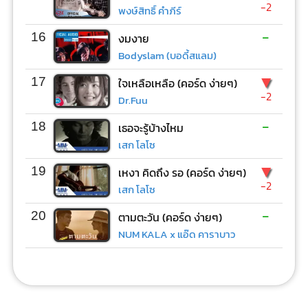
-2
พงษ์สิทธิ์ คำภีร์
-
16
งมงาย
Bodyslam (บอดี้สแลม)
▼
17
ใจเหลือเหลือ (คอร์ด ง่ายๆ)
-2
Dr.Fuu
-
18
เธอจะรู้บ้างไหม
เสก โลโซ
▼
19
เหงา คิดถึง รอ (คอร์ด ง่ายๆ)
-2
เสก โลโซ
-
20
ตามตะวัน (คอร์ด ง่ายๆ)
NUM KALA x แอ๊ด คาราบาว