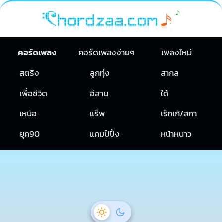
คอร์ดเพลง
คอร์ดเพลงง่ายๆ
เพลงใหม่
สตริง
ลูกทุ่ง
สากล
เพื่อชีวิต
อีสาน
ใต้
เหนือ
แร็พ
เร็กเก้/สกา
ยุค90
แคมป์ปิ้ง
หน้าหนาว