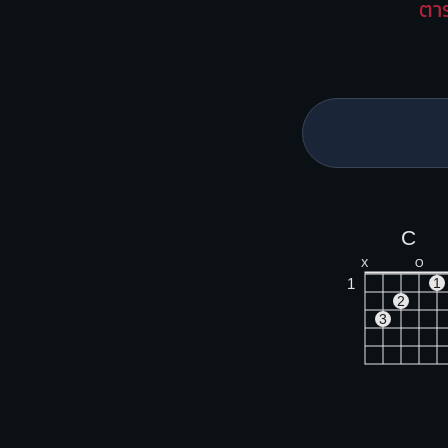
ตา
C
X
O
1
1
2
3