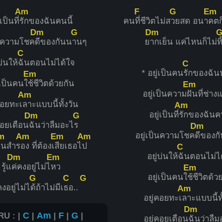
Am
F
G
Em
่เป็นที่
รักของฉันคนนี้
คน
ที่ชีวิตไม่ส
วยสด อนา
คตก
Dm
G
Dm
็นความโชค
ดีของกันน
านๆ
ย
ากเย็น แค่ไหนก็ไม่
ท
C
บ่นให้
ฉันตอนไม่ได้ใจ
C
* อยู่เป็นคน
รักของฉั
Em
่เป็นคนใ
ช้ชีวิตด้วยกัน
Em
อยู่เป็นความ
ฝันที่ช่าง
Am
คอยทะเ
ลาะแบบนี้ทั้งวัน
Am
อยู่เป็นที่
รักของฉันคน
Dm
G
คอยเตือน
ฉันว่าลืมอะไ
ร
Dm
อยู่เป็นความโชค
ดีของก
m
Am
Em
Am
ผนสำร
อง ที่ต้องเ
สียเธอไ
ป
C
อยู่บ่นให้
ฉันตอนไม่ไ
Dm
Em
รู้แ
ค่คงอยู่ไม่ไ
หว
Em
อยู่เป็นคนใ
ช้ชีวิตด้ว
G
C
G
คงอยู่ไม่ไ
ด้ถ้าไม่มีเ
ธอ..
Am
อยู่คอยทะเ
ลาะแบบนี้ทั
Dm
RU : |
C
|
Am
|
F
|
G
|
อยู่คอยเตือน
ฉันว่าลื