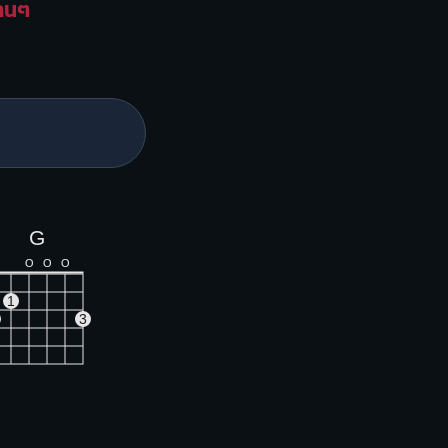
นานๆ
G
O
O
O
1
3