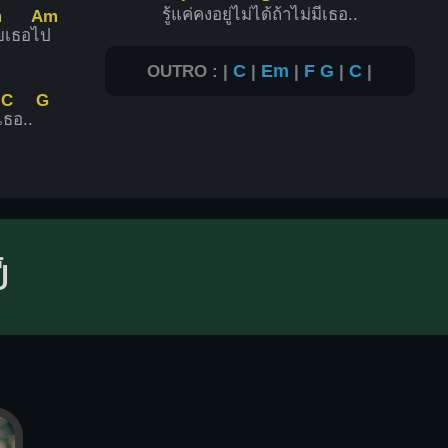
รู้แ
ค่คงอยู่ไม่ไ
ด้ถ้าไม่มีเธอ..
m
Am
ียเธอไ
ป
OUTRO : |
C
|
Em
|
F
G
|
C
|
C
G
เ
ธอ..
้