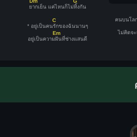
Dm
G
ย
ากเย็น แค่ไหนก็ไม่
ทิ้งกัน
คนบนโล
C
* อยู่เป็นคน
รักของฉันนานๆ
ไม่คิดจะ
Em
อยู่เป็นความ
ฝันที่ช่างแสนดี