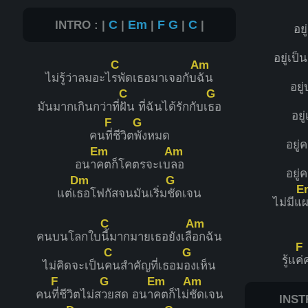
INTRO : |
C
|
Em
|
F
G
|
C
|
อยู
อยู่เป
C
Am
ไม่รู้ว่าลมอะไ
รพัดเธอมาเจอกับ
ฉัน
อยู่
C
G
มันมากเกินกว่าที่
ฝัน ที่ฉันได้รักกับเ
ธอ
อยู
F
G
คน
ที่ชีวิต
พังหมด
อยู่
Em
Am
อนา
คตก็โคตรจะเบ
ลอ
อยู่
Dm
G
E
แต่เ
ธอโฟกัสจนมันเริ่ม
ชัดเจน
ไม่มีแ
C
Am
คนบนโลกใบ
นี้มากมายเธอยังเลื
อกฉัน
F
C
G
รู้แ
ค่
ไม่คิดจะเป็น
คนสำคัญที่เธอม
องเห็น
F
G
Em
Am
คน
ที่ชีวิตไม่ส
วยสด อนา
คตก็ไม่
ชัดเจน
INST