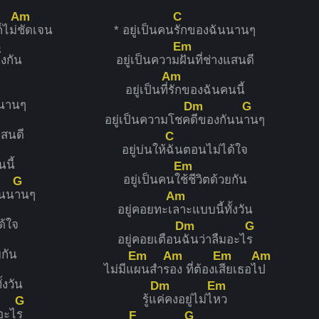
Am
C
็ไม่
ชัดเจน
* อยู่เป็นคน
รักของฉันนานๆ
G
Em
ิ้งกัน
อยู่เป็นความ
ฝันที่ช่างแสนดี
Am
อยู่เป็นที่
รักของฉันคนนี้
นนานๆ
Dm
G
อยู่เป็นความโชค
ดีของกันน
านๆ
แสนดี
C
อยู่บ่นให้
ฉันตอนไม่ได้ใจ
นี้
Em
อยู่เป็นคนใ
ช้ชีวิตด้วยกัน
G
ันน
านๆ
Am
อยู่คอยทะเ
ลาะแบบนี้ทั้งวัน
ด้ใจ
Dm
G
อยู่คอยเตือน
ฉันว่าลืมอะไ
ร
ยกัน
Em
Am
Em
Am
ไม่มีแ
ผนสำร
อง ที่ต้องเ
สียเธอไ
ป
้งวัน
Dm
Em
รู้แ
ค่คงอยู่ไม่ไ
หว
G
มอะไ
ร
F
G