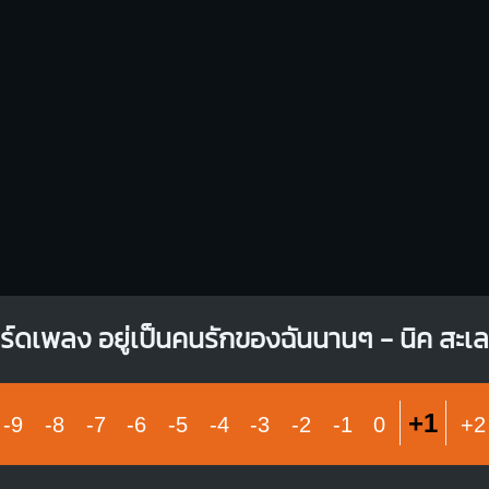
X
O
O
X
X
O
1
1
1
1
2
3
2
3
ร์ดเพลง อยู่เป็นคนรักของฉันนานๆ - นิค สะเลอ
+1
-9
-8
-7
-6
-5
-4
-3
-2
-1
0
+2