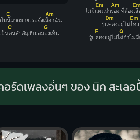
Em
Am
E
ไม่มีแ
ผนสำร
อง ที่ต้องเ
ส
C
Am
Dm
Em
กใบ
นี้มากมายเธอยังเลื
อกฉัน
รู้แ
ค่คงอยู่ไม่ไ
หว
C
G
F
G
เป็น
คนสำคัญที่เธอม
องเห็น
รู้แ
ค่คงอยู่ไม่ไ
ด้ถ้าไม่มี
คอร์ดเพลงอื่นๆ ของ นิค สะเลอปี