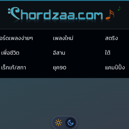
อร์ดเพลงง่ายๆ
เพลงใหม่
สตริง
เพื่อชีวิต
อีสาน
ใต้
เร็กเก้/สกา
ยุค90
แคมป์ปิ้ง