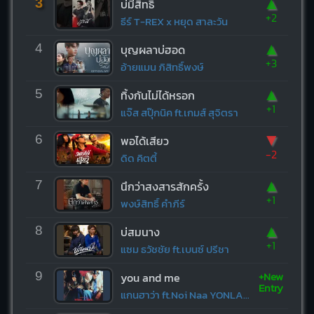
▲
3
บ่มีสิทธิ์
+2
ธีร์ T-REX x หยุด สาละวัน
▲
4
บุญผลาบ่ฮอด
+3
อ้ายแมน ภิสิทธิ์พงษ์
▲
5
ทิ้งกันไม่ได้หรอก
+1
แจ๊ส สปุ๊กนิค ft.เกมส์ สุจิตรา
▼
6
พอได้เสียว
-2
ดิด คิตตี้
▲
7
นึกว่าสงสารสักครั้ง
+1
พงษ์สิทธิ์ คำภีร์
▲
8
บ่สมนาง
+1
แซม ธวัชชัย ft.เบนซ์ ปรีชา
+New
9
you and me
Entry
แกนฮาว่า ft.Noi Naa YONLAPA