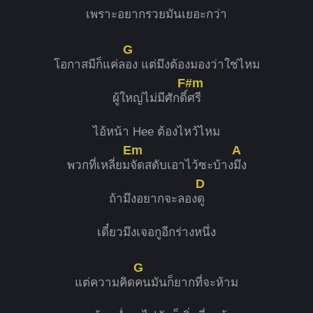
เพราะอยากรวยมันเยอะกว่า
G
โอกาสมีก็แค่ล
อง แต่มึงต้องมองว่าใช่ไหม
F#m
ผู้ใหญ่ไม่มีศักดิ์
ศรี
ไอ้หน้า Hee ต้องไหว้ไหม
Em
A
พวกที่เหลี่ยม
จัดสดับเอาไว้ซะบ้าง
มึง
D
ถ้ามึงอยากจะลอง
ดู
เดี๋ยวมึงเจอกูอีกร่างหนึ่ง
G
แต่ความคิด
คนมันก็ยากที่จะห้าม