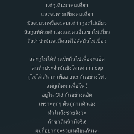
แต่กุเดินมาคนเดียว
และจะตายเพียงคนเดียว
มึงจะบวกหรือจะลบแต่ว่ากูอะไม่เอี่ยว
สัสกูแพ้ด้วยตัวเองและคนอื่นเขาไม่เกี่ยว
ถึงว่าป่ามันจะมืดแต่ไอ้สัสมันไม่เปี่ยว
และกูไม่ได้ทำแร๊พกันไปเพื่อจะแอ็ค
คนทำประจำมันยังโดนด่าว่า cap
กูไม่ได้เกิดมาเพื่ออ trap กันอย่างโฟว
แต่กูเกิดมาเพื่อโฟว์
อยู่ใน Old กันอย่างแอ๊ค
เพราะทุกๆ คืนกูถามตัวเอง
ทำไมถึงซวยจังว่ะ
ถ้าชาติหน้ามีจริง!
ผมก็อยากจะรวยเหมือนกันนะ