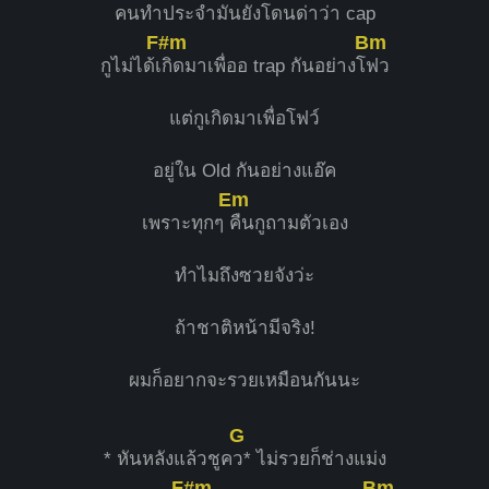
คนทำประจำมันยังโดนด่าว่า cap
F#m
Bm
กูไม่ได้เ
กิดมาเพื่ออ trap กันอย่างโ
ฟว
แต่กูเกิดมาเพื่อโฟว์
อยู่ใน Old กันอย่างแอ๊ค
Em
เพราะทุกๆ
คืนกูถามตัวเอง
ทำไมถึงซวยจังว่ะ
ถ้าชาติหน้ามีจริง!
ผมก็อยากจะรวยเหมือนกันนะ
G
* หันหลังแล้วชูค
ว* ไม่รวยก็ช่างแม่ง
F#m
Bm