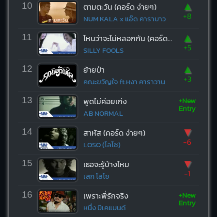
▲
10
ตามตะวัน (คอร์ด ง่ายๆ)
+8
NUM KALA x แอ๊ด คาราบาว
▲
11
ไหนว่าจะไม่หลอกกัน (คอร์ด ง่ายๆ)
+5
SILLY FOOLS
▲
12
ย้ายป่า
+3
คณะขวัญใจ ft.หงา คาราวาน
+New
13
พูดไม่ค่อยเก่ง
Entry
AB NORMAL
▼
14
สาหัส (คอร์ด ง่ายๆ)
-6
LOSO (โลโซ)
▼
15
เธอจะรู้บ้างไหม
-1
เสก โลโซ
+New
16
เพราะพี่รักจริง
Entry
หนึ่ง บีเคแบนด์