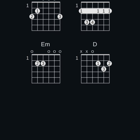
1
1
1
1
1
1
1
2
3
3
4
Em
D
O
O
O
O
X
X
O
1
1
2
3
1
2
3
Bm
A
X
X
O
O
1
1
1
1
1
2
3
2
3
4