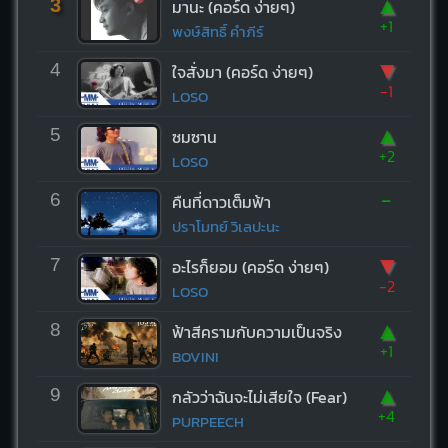
▲
3
มานะ (คอร์ด ง่ายๆ)
+1
พงษ์สิทธิ์ คำภีร์
▼
4
ใจสั่งมา (คอร์ด ง่ายๆ)
-1
LOSO
▲
5
ซมซาน
+2
LOSO
-
6
คืนที่ดาวเต็มฟ้า
ปราโมทย์ วิเลปะนะ
▼
7
อะไรก็ยอม (คอร์ด ง่ายๆ)
-2
LOSO
▲
8
ฟ้าสีครามกับความเป็นจริง
+1
BOVINI
▲
9
กลัวว่าฉันจะไม่เสียใจ (Fear)
+4
PURPEECH