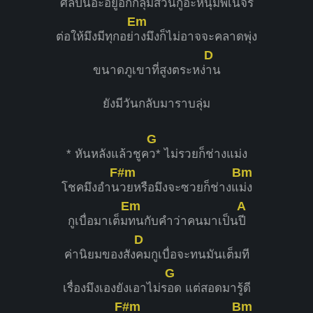
ศิลปินอะอยู่อีกก
ลุ่มส่วนกูอะหนุ่มพเน
จร
Em
ต่อให้มึงมีทุกอย่
างมึงก็ไม่อาจจะคลาดพุ่ง
D
ขนาดภูเขาที่สูงตระหง่
าน
ยังมีวันกลับมาราบลุ่ม
G
* หันหลังแล้วชูค
ว* ไม่รวยก็ช่างแม่ง
F#m
Bm
โชคมึงอำน
วยหรือมึงจะซวยก็ช่างแ
ม่ง
Em
A
กูเบื่อมาเต็ม
ทนกับคำว่าคนมาเป็น
ปี
D
ค่านิยมของสัง
คมกูเบื่อจะทนมันเต็มที
G
เรื่องมึงเองยังเอาไม่ร
อด แต่สอดมารู้ดี
F#m
Bm