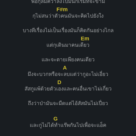
พอกุล้มคว่ำลงไปมันก็เริ่มที่จะข้าม
F#m
กุไม่สนว่าตัว
คนมันจะคิดไปยังใง
บางทีเรื่องไม่เป็นเรื่องมันก็คิดกันอย่างไกล
Em
แต่กุเดินมาคนเดี
ยว
และจะตายเพียงคนเดียว
A
มึงจะบวกหรือจะ
ลบแต่ว่ากูอะไม่เอี่ยว
D
สัสกูแพ้ด้วยตัวเ
องและคนอื่นเขาไม่เกี่ยว
ถึงว่าป่ามันจะมืดแต่ไอ้สัสมันไม่เปี่ยว
G
และกูไม่ได้
ทำแร๊พกันไปเพื่อจะแอ็ค