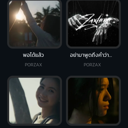
พอได้แล้ว
อย่ามาพูดถึงคำว่ารัก
PORZAX
PORZAX