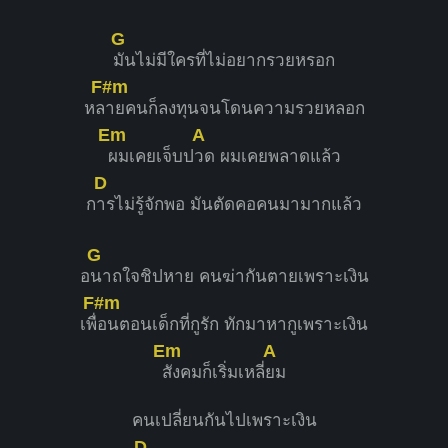
G
มันไม่มีใครที่ไม่อยากรวยหรอก
F#m
หล
ายคนก็ลงทุนจนโดนความรวยหลอก
Em
A
ผมเคยเจ็บป
วด ผมเคยพลาดแล้ว
D
ก
ารไม่รู้จักพอ มันตัดคอคนมามากแล้ว
G
อ
นาถใจชิปหาย คนฆ่ากันตายเพราะเงิน
F#m
เพื่
อนตอนเด็กที่กูรัก ทักมาหากูเพราะเงิน
Em
A
สังคมก็เริ่มเหลี่
ยม
คนเปลี่ยนกันไปเพราะเงิน
D