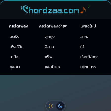
คอร์ดเพลง
คอร์ดเพลงง่ายๆ
เพลงใหม่
สตริง
ลูกทุ่ง
สากล
เพื่อชีวิต
อีสาน
ใต้
เหนือ
แร็พ
เร็กเก้/สกา
ยุค90
แคมป์ปิ้ง
หน้าหนาว