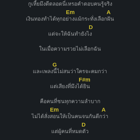
กูเหี้ยมึงดีตล
อดนี่เหรอคำตอบคนรู้จ
ริง
Em
A
เงินทองทำได้ทุกอย่
างแม้กระทั่งเลือก
ฝัน
D
แต่จะให้ฉันทำยังไ
ง
ในเมื่อความรวยไม่เลือกฉัน
G
และเพลง
นี้ไม่สนว่าใครจะคมกว่า
F#m
แต่เสียงที่มึงได้
ยิน
คือคนที่ชนทุกความลำบาก
Em
A
ไม่ได้สั่งส
อนให้เป็นคนจนกันดีก
ว่า
D
แต่ผู้คนที่หมด
ตัว