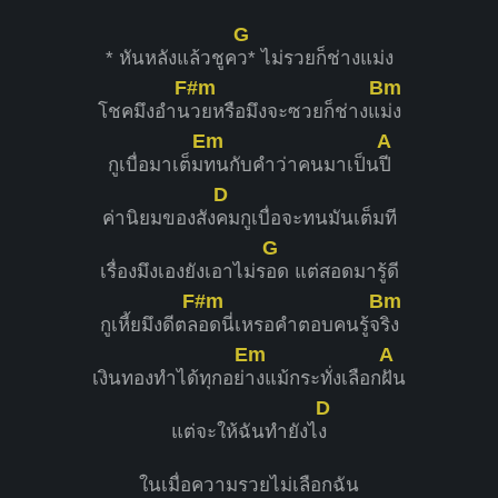
G
* หันหลังแล้วชูค
ว* ไม่รวยก็ช่างแม่ง
F#m
Bm
โชคมึงอำน
วยหรือมึงจะซวยก็ช่างแ
ม่ง
Em
A
กูเบื่อมาเต็ม
ทนกับคำว่าคนมาเป็น
ปี
D
ค่านิยมของสัง
คมกูเบื่อจะทนมันเต็มที
G
เรื่องมึงเองยังเอาไม่ร
อด แต่สอดมารู้ดี
F#m
Bm
กูเหี้ยมึงดีตล
อดนี่เหรอคำตอบคนรู้จ
ริง
Em
A
เงินทองทำได้ทุกอย่
างแม้กระทั่งเลือก
ฝัน
D
แต่จะให้ฉันทำยังไ
ง
ในเมื่อความรวยไม่เลือกฉัน