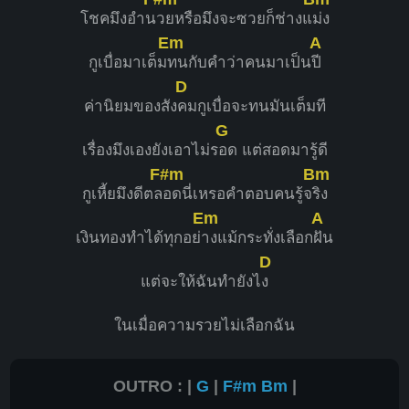
โชคมึงอำน
วยหรือมึงจะซวยก็ช่างแ
ม่ง
Em
A
กูเบื่อมาเต็ม
ทนกับคำว่าคนมาเป็น
ปี
D
ค่านิยมของสัง
คมกูเบื่อจะทนมันเต็มที
G
เรื่องมึงเองยังเอาไม่ร
อด แต่สอดมารู้ดี
F#m
Bm
กูเหี้ยมึงดีตล
อดนี่เหรอคำตอบคนรู้จ
ริง
Em
A
เงินทองทำได้ทุกอย่
างแม้กระทั่งเลือก
ฝัน
D
แต่จะให้ฉันทำยังไ
ง
ในเมื่อความรวยไม่เลือกฉัน
OUTRO : |
G
|
F#m
Bm
|