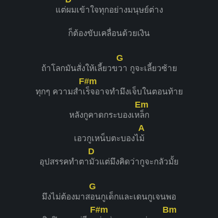
แต่
ผมเข้าใจทุกอย่างมนุษย์ต่าง
ก็ต้องขับเคลื่อนด้วยเงิน
G
ถ้าโลกมันสั่งให้เลี้ยวข
วา กูจะเลี้ยวซ้าย
F#m
ทุกๆ ความสำเ
ร็จอาจทำมึงเจ็บในตอนท้าย
Em
หลังกูคาดกระบองเห
ล็ก
A
เอวกูเหน็บตะบองไ
ม้
D
อุปสรรคทำตา
มัวแต่มึงคิดว่ากูจะกลัวมั้ย
G
มึงไม่ต้องมาส
อนกูเด็กและเดนกูเจนพอ
F#m
Bm