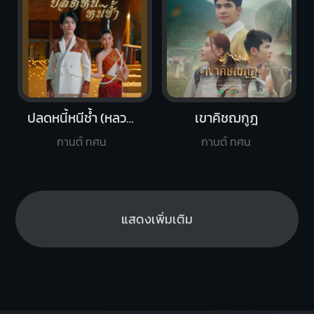
ปลดหนี้หนีช้ำ (หลวงปู่ศิลา)
เขาคิชฌกูฎ
กานต์ ทศน
กานต์ ทศน
แสดงเพิ่มเติม