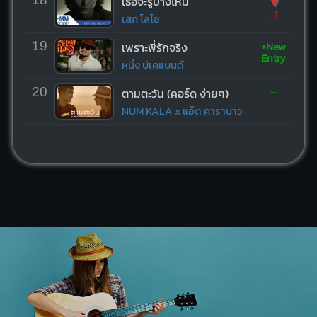
▼
เธอจะรู้บ้างไหม
-1
เสก โลโซ
+New
19
เพราะพี่รักจริง
Entry
หนึ่ง บีเคแบนด์
-
20
ตามตะวัน (คอร์ด ง่ายๆ)
NUM KALA x แอ๊ด คาราบาว