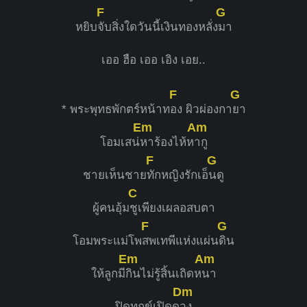
F
G
หยิบ
จับสิ่งใดวันนี้เงินทองหลั่ง
มา
เออ ฮือ เออ เอิง เอย..
F
G
* พระพุทธพักตร์หน้าท
อง ผิวผ่องกา
ยา
Em
Am
โอมเสน่
หาร้องไห้ห
ากู
F
G
ชายเห็นชาย
ทักหญิงรักเอ็
นดู
C
ผู้คนอุ้ม
ชูเพียงเผลอสบตา
F
G
โอมพระแม่โพ
สพเทพีแห่งแผ่น
ดิน
Em
Am
ให้ลูกมี
กินไม่รู้สิ้นเถิดห
นา
Dm
ปิดทุกข์เปิดด
วง