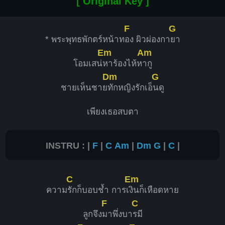
[ Original Key ]
F
G
* พระพุทธพักตร์หน้าท
อง ผิวผ่องกา
ยา
Em
Am
โอมเสน่
หาร้องไห้ห
ากู
Dm
G
ชายเห็นชาย
ทักหญิงรักเอ็
นดู
เพียงเธอสบตา
INSTRU : |
F
|
C
Am
|
Dm
G
|
C
|
C
Em
ความ
รักก็บอบช้ำ การเ
งินก็เหือดหาย
F
C
ลูกจึง
มาพึ่งบา
รมี