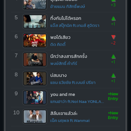
+3
อ้ายแมน ภิสิทธิ์พงษ์
▲
5
ทิ้งกันไม่ได้หรอก
+1
แจ๊ส สปุ๊กนิค ft.เกมส์ สุจิตรา
▼
6
พอได้เสียว
-2
ดิด คิตตี้
▲
7
นึกว่าสงสารสักครั้ง
+1
พงษ์สิทธิ์ คำภีร์
▲
8
บ่สมนาง
+1
แซม ธวัชชัย ft.เบนซ์ ปรีชา
+New
9
you and me
Entry
แกนฮาว่า ft.Noi Naa YONLAPA
+New
10
สิลืมเขาแล้วล่ะ
Entry
เน็ค นฤพล ft.Wanmai