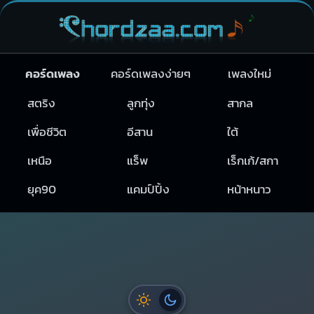
คอร์ดเพลง
คอร์ดเพลงง่ายๆ
เพลงใหม่
สตริง
ลูกทุ่ง
สากล
เพื่อชีวิต
อีสาน
ใต้
เหนือ
แร็พ
เร็กเก้/สกา
ยุค90
แคมป์ปิ้ง
หน้าหนาว