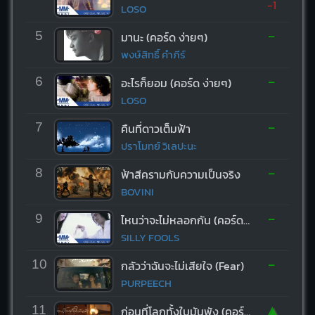
-1
LOSO
-
5
มานะ (คอร์ด ง่ายๆ)
พงษ์สิทธิ์ คำภีร์
-
6
อะไรก็ยอม (คอร์ด ง่ายๆ)
LOSO
-
7
คืนที่ดาวเต็มฟ้า
ปราโมทย์ วิเลปะนะ
-
8
ฟ้าสีครามกับความเป็นจริง
BOVINI
-
9
ไหนว่าจะไม่หลอกกัน (คอร์ด ง่ายๆ)
SILLY FOOLS
-
10
กลัวว่าฉันจะไม่เสียใจ (Fear)
PURPEECH
▲
11
ก่อนที่โลกทั้งใบมันพัง (คอร์ด ง่ายๆ)