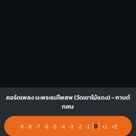
1
1
1
1
2
2
3
3
D
Fm
X
X
O
1
1
1
1
1
1
1
2
3
3
4
คอร์ดเพลง นะพระแม่โพสพ (วัดเขาไม้แดง) - กานต์
ทศน
0
-9
-8
-7
-6
-5
-4
-3
-2
-1
+1
+2