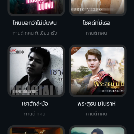
ไหนบอกว่าไม่มีแฟน
โชคดีที่มีเธอ
กานต์ ทศน ft.เซียนหรั่ง
กานต์ ทศน
เซาฮักล่ะบ้อ
พระสุธน มโนราห์
กานต์ ทศน
กานต์ ทศน