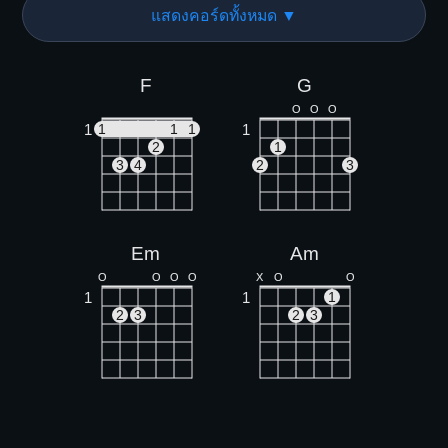
แสดงคอร์ดทั้งหมด ▼
F
G
O
O
O
1
1
1
1
1
2
1
3
4
2
3
Em
Am
O
O
O
O
X
O
O
1
1
1
2
3
2
3
Dm
C
X
X
O
X
O
O