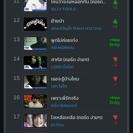
▲
11
ไหนว่าจะไม่หลอกกัน (คอร์ด ง่ายๆ)
+5
SILLY FOOLS
▲
12
ย้ายป่า
+3
คณะขวัญใจ ft.หงา คาราวาน
+New
13
พูดไม่ค่อยเก่ง
Entry
AB NORMAL
▼
14
สาหัส (คอร์ด ง่ายๆ)
-6
LOSO (โลโซ)
▼
15
เธอจะรู้บ้างไหม
-1
เสก โลโซ
+New
16
เพราะพี่รักจริง
Entry
หนึ่ง บีเคแบนด์
▼
17
ใจเหลือเหลือ (คอร์ด ง่ายๆ)
-5
Dr.Fuu