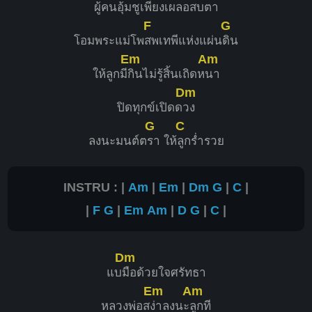
ผู้คนอุ้ม
ชูเพียงเผลอสบตา
F
G
โอมพระแม่โพ
สพเทพีแห่งแผ่น
ดิน
Em
Am
ให้ลูกมี
กินไม่รู้สิ้นเถิดห
นา
Dm
ปิดทุกข์เปิดด
วง
G
C
ลงนะมนต์ต
รา ให้
ลูกร่ำรวย
INSTRU : |
Am
|
Em
|
Dm
G
|
C
|
|
F
G
|
Em
Am
|
D
G
|
C
|
Dm
แบ
มือด้วยใจศรัทธา
Em
Am
หลวงพ่อส
ง่าลงนะ
ลูกที