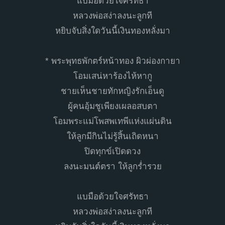
แบมือด้วยใจศรัทธา
หลวงพ่อสง่าลงนะลูกที
หยิบจับสิ่งใดวันนี้เงินทองหลั่งมา
* พระพุทธพักตร์หน้าทอง ผิวผ่องกายา
โอมเสน่หาร้องไห้หากู
ชายเห็นชายทักหญิงรักเอ็นดู
ผู้คนอุ้มชูเพียงเผลอสบตา
โอมพระแม่โพสพเทพีแห่งแผ่นดิน
ให้ลูกมีกินไม่รู้สิ้นเถิดหนา
ปิดทุกข์เปิดดวง
ลงนะมนต์ตรา ให้ลูกร่ำรวย
แบมือด้วยใจศรัทธา
หลวงพ่อสง่าลงนะลูกที