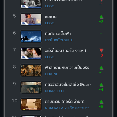
-1
LOSO
▲
5
ซมซาน
+2
LOSO
-
6
คืนที่ดาวเต็มฟ้า
ปราโมทย์ วิเลปะนะ
▼
7
อะไรก็ยอม (คอร์ด ง่ายๆ)
-2
LOSO
▲
8
ฟ้าสีครามกับความเป็นจริง
+1
BOVINI
▲
9
กลัวว่าฉันจะไม่เสียใจ (Fear)
+4
PURPEECH
▲
10
ตามตะวัน (คอร์ด ง่ายๆ)
+8
NUM KALA x แอ๊ด คาราบาว