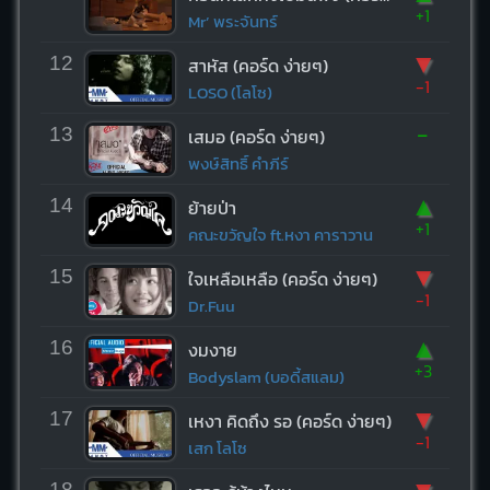
+1
Mr’ พระจันทร์
▼
12
สาหัส (คอร์ด ง่ายๆ)
-1
LOSO (โลโซ)
-
13
เสมอ (คอร์ด ง่ายๆ)
พงษ์สิทธิ์ คำภีร์
▲
14
ย้ายป่า
+1
คณะขวัญใจ ft.หงา คาราวาน
▼
15
ใจเหลือเหลือ (คอร์ด ง่ายๆ)
-1
Dr.Fuu
▲
16
งมงาย
+3
Bodyslam (บอดี้สแลม)
▼
17
เหงา คิดถึง รอ (คอร์ด ง่ายๆ)
-1
เสก โลโซ
18