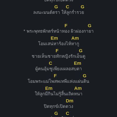
G
C
G
ลงนะมนต์ต
รา ให้
ลูกร่ำรว
ย
F
G
* พระพุทธพักตร์หน้าท
อง ผิวผ่องกา
ยา
Em
Am
โอมเสน่
หาร้องไห้ห
ากู
F
G
ชายเห็นชาย
ทักหญิงรักเอ็
นดู
C
Em
ผู้คนอุ้ม
ชูเพียงเผลอสบ
ตา
F
G
โอมพระแม่โพ
สพเทพีแห่งแผ่น
ดิน
Em
Am
ให้ลูกมี
กินไม่รู้สิ้นเถิดห
นา
Dm
ปิดทุกข์เปิดด
วง
G
C