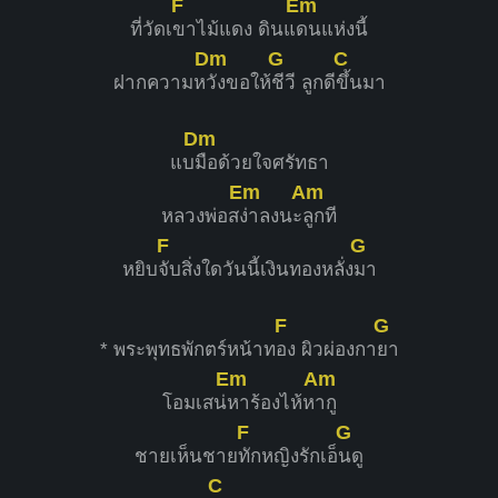
F
Em
ที่วัดเ
ขาไม้แดง ดินแ
ดนแห่งนี้
Dm
G
C
ฝากความห
วังขอให้
ชีวี ลูกดี
ขึ้นมา
Dm
แบ
มือด้วยใจศรัทธา
Em
Am
หลวงพ่อส
ง่าลงนะ
ลูกที
F
G
หยิบ
จับสิ่งใดวันนี้เงินทองหลั่ง
มา
F
G
* พระพุทธพักตร์หน้าท
อง ผิวผ่องกา
ยา
Em
Am
โอมเสน่
หาร้องไห้ห
ากู
F
G
ชายเห็นชาย
ทักหญิงรักเอ็
นดู
C