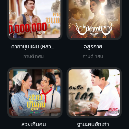
คาถาขุนแผน (หลวงพ่อกวย)
อสูรกาย
กานต์ ทศน
กานต์ ทศน
สวยเกินคน
ฐานะคนฮักเก่า