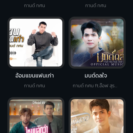
กานต์ ทศน
กานต์ ทศน
อ้อมแขนแฟนเก่า
มนต์ดลใจ
กานต์ ทศน
กานต์ ทศน ft.อ๊อฟ สุรพล