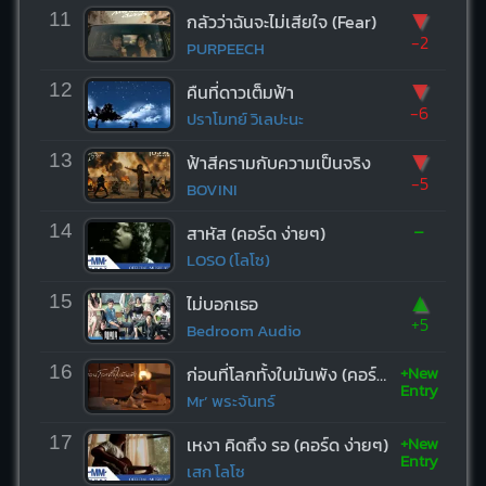
▼
11
กลัวว่าฉันจะไม่เสียใจ (Fear)
-2
PURPEECH
▼
12
คืนที่ดาวเต็มฟ้า
-6
ปราโมทย์ วิเลปะนะ
▼
13
ฟ้าสีครามกับความเป็นจริง
-5
BOVINI
-
14
สาหัส (คอร์ด ง่ายๆ)
LOSO (โลโซ)
▲
15
ไม่บอกเธอ
+5
Bedroom Audio
+New
16
ก่อนที่โลกทั้งใบมันพัง (คอร์ด ง่ายๆ)
Entry
Mr’ พระจันทร์
+New
17
เหงา คิดถึง รอ (คอร์ด ง่ายๆ)
Entry
เสก โลโซ