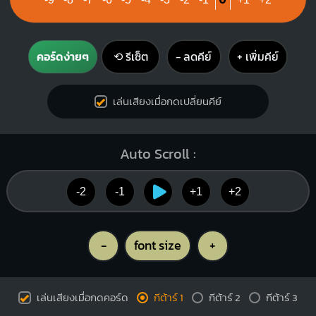
Gm
C
คอร์ดง่ายๆ
⟲ รีเซ็ต
− ลดคีย์
+ เพิ่มคีย์
O
O
X
O
O
1
1
1
1
2
2
3
4
3
เล่นเสียงเมื่อกดเปลี่ยนคีย์
Auto Scroll :
-2
-1
+1
+2
-
font size
+
เล่นเสียงเมื่อกดคอร์ด
กีต้าร์ 1
กีต้าร์ 2
กีต้าร์ 3