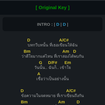
[ Original Key ]
INTRO : |
D
|
D
|
D
A/C#
บทกวีบทนั้น ที่เธอเขี
ยนให้ฉัน
Bm
Am
D
ว่า
ดีใจมากแค่ไหน ที่เราส
องได้
พบกัน
G
D/F#
Em
วัน
นั้น.. ฉั
นก็.. เข้า
ใจ
A
เ
ชื่อว่าเป็นอย่างนั้น
D
A/C#
ข้อความในจดหมาย ที่เราเขี
ยนถึงกัน
Bm
Am
D