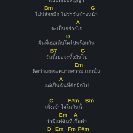
แบบ
ที่เธอสัญญา
Bm
G
ไม่ปล่
อยมือ ไม่ว่าวันข้างห
น้า
A
จะเป็นอย่าง
ไร
D
ฝันที่เธอเติบโ
ตไปพร้อมกัน
B7
G
วัน
นี้เธอจะทิ้งมัน
ไป
Em
คิดว่าเธอจะหมายคว
ามแบบนั้น
A
แต่เป็น
ฉันที่คิดผิดไป
G
F#m
Bm
เพิ่
งเข้าใจใน
วันนี้
Em
A
ว่ามีแค่
ฉันที่เ
ชื่อคำ
D
Em
Fm
F#m