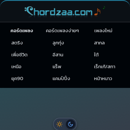
คอร์ดเพลง
คอร์ดเพลงง่ายๆ
เพลงใหม่
สตริง
ลูกทุ่ง
สากล
เพื่อชีวิต
อีสาน
ใต้
เหนือ
แร็พ
เร็กเก้/สกา
ยุค90
แคมป์ปิ้ง
หน้าหนาว