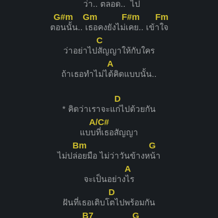
ว่า.
. ตลอ
ด.. ไ
ป
G#m
Gm
F#m
Fm
ตอ
นนั้น.. เ
ธอคงยังไม่เ
คย.. เข้า
ใจ
C
ว่าอย่าไป
สัญญาให้กับใคร
A
ถ้าเธอทำไม่ไ
ด้คิดแบบนั้น..
D
* คิดว่าเราจะแ
ก่ไปด้วยกัน
A/C#
แบบ
ที่เธอสัญญา
Bm
G
ไม่ปล่
อยมือ ไม่ว่าวันข้างห
น้า
A
จะเป็นอย่าง
ไร
D
ฝันที่เธอเติบโ
ตไปพร้อมกัน
B7
G