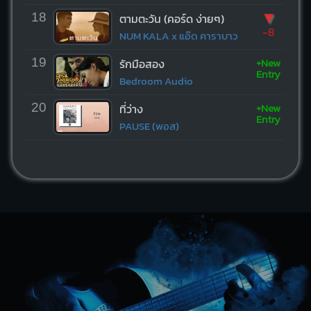
▼
18
ตามตะวัน (คอร์ด ง่ายๆ)
-8
NUM KALA x แอ๊ด คาราบาว
+New
19
รักมือสอง
Entry
Bedroom Audio
+New
20
ที่ว่าง
Entry
PAUSE (พอส)