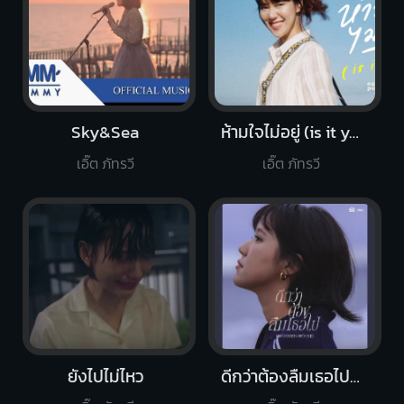
Sky&Sea
ห้ามใจไม่อยู่ (is it you?)
เอิ๊ต ภัทรวี
เอิ๊ต ภัทรวี
ยังไปไม่ไหว
ดีกว่าต้องลืมเธอไป (Wooden House)