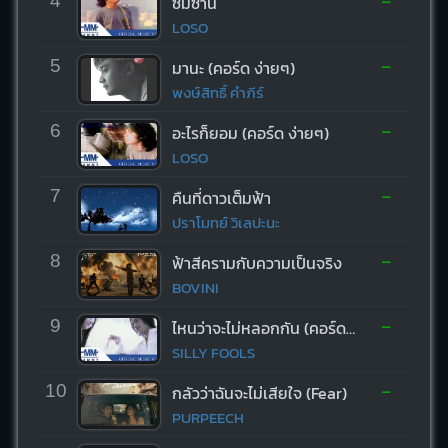
-
4
ซมซาน
LOSO
-
5
มานะ (คอร์ด ง่ายๆ)
พงษ์สิทธิ์ คำภีร์
-
6
อะไรก็ยอม (คอร์ด ง่ายๆ)
LOSO
-
7
คืนที่ดาวเต็มฟ้า
ปราโมทย์ วิเลปะนะ
-
8
ฟ้าสีครามกับความเป็นจริง
BOVINI
-
9
ไหนว่าจะไม่หลอกกัน (คอร์ด ง่ายๆ)
SILLY FOOLS
-
10
กลัวว่าฉันจะไม่เสียใจ (Fear)
PURPEECH