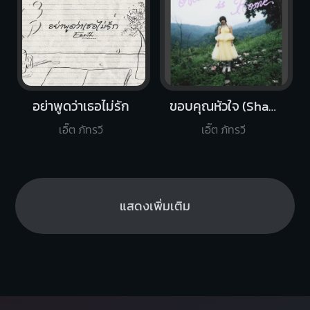
อย่าพูดว่าเธอไม่รัก
ขอบคุณหัวใจ (Shades)
เอิ๊ต ภัทรวี
เอิ๊ต ภัทรวี
แสดงเพิ่มเติม