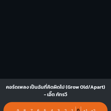
G
Em
O
O
O
O
O
O
O
1
1
1
2
3
2
3
B7
F#m
X
O
1
1
1
2
3
4
1
1
1
1
3
4
Fm
G#m
คอร์ดเพลง เป็นฉันที่คิดผิดไป (Grow Old/Apart)
- เอิ๊ต ภัทรวี
1
4
1
1
1
1
1
1
1
1
3
4
3
4
0
-9
-8
-7
-6
-5
-4
-3
-2
-1
+1
+2