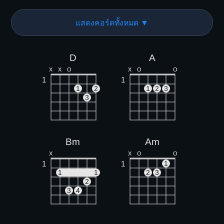
แสดงคอร์ดทั้งหมด ▼
D
A
X
X
O
X
O
O
1
1
1
2
1
2
3
3
Bm
Am
X
X
O
O
1
1
1
1
1
2
3
2
3
4