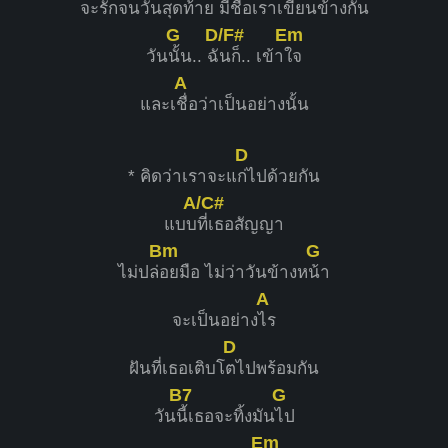
จะ
รักจนวันสุดท้าย มีชื่อเ
ราเขียนข้
างกัน
G
D/F#
Em
วัน
นั้น.. ฉั
นก็.. เข้า
ใจ
A
และเ
ชื่อว่าเป็นอย่างนั้น
D
* คิดว่าเราจะแ
ก่ไปด้วยกัน
A/C#
แบบ
ที่เธอสัญญา
Bm
G
ไม่ปล่
อยมือ ไม่ว่าวันข้างห
น้า
A
จะเป็นอย่าง
ไร
D
ฝันที่เธอเติบโ
ตไปพร้อมกัน
B7
G
วัน
นี้เธอจะทิ้งมัน
ไป
Em