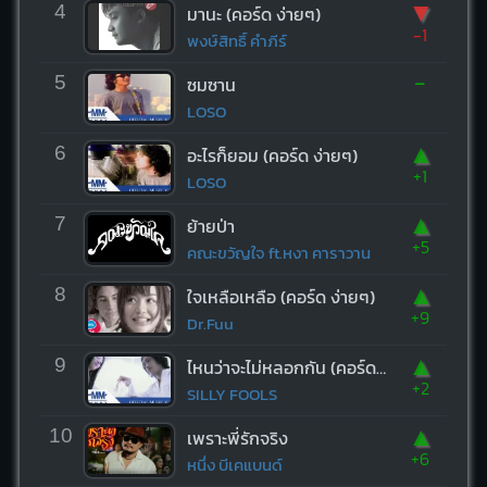
▼
4
มานะ (คอร์ด ง่ายๆ)
-1
พงษ์สิทธิ์ คำภีร์
-
5
ซมซาน
LOSO
▲
6
อะไรก็ยอม (คอร์ด ง่ายๆ)
+1
LOSO
▲
7
ย้ายป่า
+5
คณะขวัญใจ ft.หงา คาราวาน
▲
8
ใจเหลือเหลือ (คอร์ด ง่ายๆ)
+9
Dr.Fuu
▲
9
ไหนว่าจะไม่หลอกกัน (คอร์ด ง่ายๆ)
+2
SILLY FOOLS
▲
10
เพราะพี่รักจริง
+6
หนึ่ง บีเคแบนด์