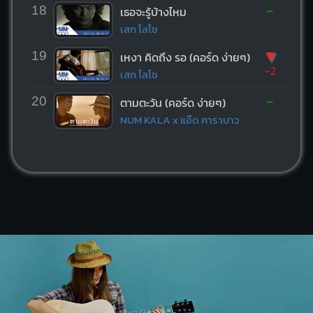
-
18
เธอจะรู้บ้างไหม
เสก โลโซ
▼
19
เหงา คิดถึง รอ (คอร์ด ง่ายๆ)
-2
เสก โลโซ
-
20
ตามตะวัน (คอร์ด ง่ายๆ)
NUM KALA x แอ๊ด คาราบาว