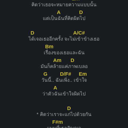
คิดว่าเธอจะหมายคว
ามแบบนั้น
A
D
แต่เป็น
ฉันที่คิดผิด
ไป
D
A/C#
ไ
ด้เจอเธออีกครั้ง จะไม่เ
ข้าข้างเธอ
Bm
เรื่
องของเธอและฉัน
Am
D
มันก็คล้
ายแค่ภ
าพเบลอ
G
D/F#
Em
วั
นนี้.. ฉันเ
พิ่ง.. เข้า
ใจ
A
ว่าตัว
ฉันเข้าใจผิดไป
D
* คิดว่าเราจะแ
ก่ไปด้วยกัน
F#m