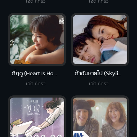
เอิ๊ต ภัทรวี
เอิ๊ต ภัทรวี
กี่ฤดู (Heart Is Home)
ถ้าฉันหายไป (Skyline)
เอิ๊ต ภัทรวี
เอิ๊ต ภัทรวี