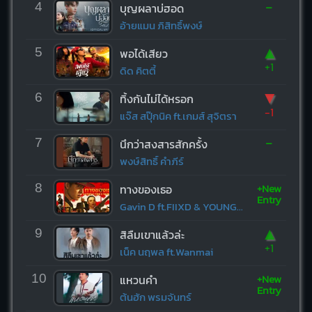
-
4
บุญผลาบ่ฮอด
อ้ายแมน ภิสิทธิ์พงษ์
▲
5
พอได้เสียว
+1
ดิด คิตตี้
▼
6
ทิ้งกันไม่ได้หรอก
-1
แจ๊ส สปุ๊กนิค ft.เกมส์ สุจิตรา
-
7
นึกว่าสงสารสักครั้ง
พงษ์สิทธิ์ คำภีร์
+New
8
ทางของเธอ
Entry
Gavin D ft.FIIXD & YOUNGOHM
▲
9
สิลืมเขาแล้วล่ะ
+1
เน็ค นฤพล ft.Wanmai
+New
10
แหวนคำ
Entry
ต้นฮัก พรมจันทร์