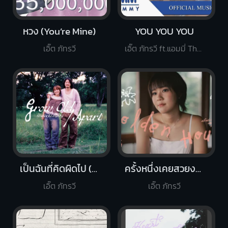
หวง (You’re Mine)
YOU YOU YOU
เอิ๊ต ภัทรวี
เอิ๊ต ภัทรวี ft.แอมมี่ The Bottom Blues
เป็นฉันที่คิดผิดไป (Grow Old/Apart)
ครั้งหนึ่งเคยสวยงาม
เอิ๊ต ภัทรวี
เอิ๊ต ภัทรวี