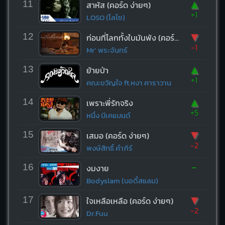
▲
11
สาหัส (คอร์ด ง่ายๆ)
+1
LOSO (โลโซ)
▼
12
ก่อนที่โลกทั้งใบมันพัง (คอร์ด ง่ายๆ)
-1
Mr’ พระจันทร์
▲
13
ย้ายป่า
+1
คณะขวัญใจ ft.หงา คาราวาน
▲
14
เพราะพี่รักจริง
+5
หนึ่ง บีเคแบนด์
▼
15
เสมอ (คอร์ด ง่ายๆ)
-2
พงษ์สิทธิ์ คำภีร์
-
16
งมงาย
Bodyslam (บอดี้สแลม)
▼
17
ใจเหลือเหลือ (คอร์ด ง่ายๆ)
-2
Dr.Fuu