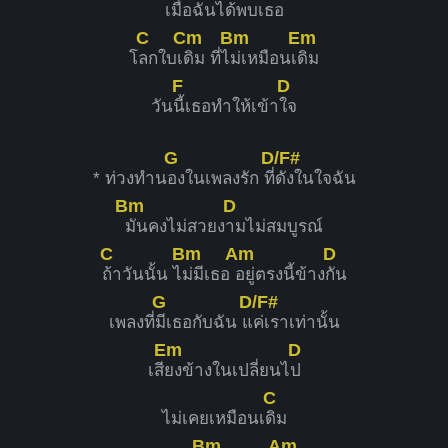
เมื่อ
ฉันได้พบเ
ธอ
C
Cm
Bm
Em
โ
ลกใบเ
ดิม ที่ไ
ม่เหมือนเ
ดิม
F
D
วัน
นี้เธอทำให้เข้า
ใจ
G
D/F#
* ท่วงทำน
องในเพลงรัก ที่
ดังในใจฉัน
Bm
D
มันคงไม่สวยง
ามไม่สมบูรณ์
C
Bm
Am
D
ถ้าวันนั้น ไ
ม่มีเธอ
อยู่ตรงนี้ข้าง
กัน
G
D/F#
เพลงที่
มีเธอกับฉัน แ
ค่เราเท่านั้น
Em
D
เสี
ยงข้างในเปลี่ยนไ
ป
C
ไม่เคยเหมือนเ
ดิม
Bm
Am