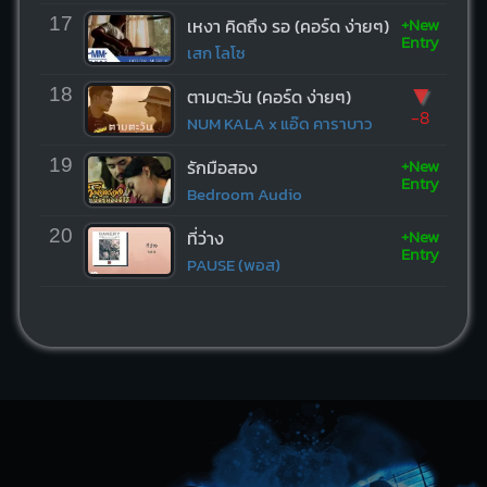
+New
17
เหงา คิดถึง รอ (คอร์ด ง่ายๆ)
Entry
เสก โลโซ
▼
18
ตามตะวัน (คอร์ด ง่ายๆ)
-8
NUM KALA x แอ๊ด คาราบาว
+New
19
รักมือสอง
Entry
Bedroom Audio
+New
20
ที่ว่าง
Entry
PAUSE (พอส)