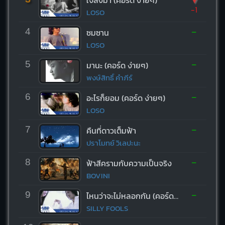
-1
LOSO
-
4
ซมซาน
LOSO
-
5
มานะ (คอร์ด ง่ายๆ)
พงษ์สิทธิ์ คำภีร์
-
6
อะไรก็ยอม (คอร์ด ง่ายๆ)
LOSO
-
7
คืนที่ดาวเต็มฟ้า
ปราโมทย์ วิเลปะนะ
-
8
ฟ้าสีครามกับความเป็นจริง
BOVINI
-
9
ไหนว่าจะไม่หลอกกัน (คอร์ด ง่ายๆ)
SILLY FOOLS