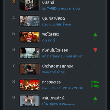
-
3
บ่มีสิทธิ์
ธีร์ T-REX x หยุด สาละวัน
-
4
บุญผลาบ่ฮอด
อ้ายแมน ภิสิทธิ์พงษ์
▲
5
พอได้เสียว
+1
ดิด คิตตี้
▼
6
ทิ้งกันไม่ได้หรอก
-1
แจ๊ส สปุ๊กนิค ft.เกมส์ สุจิตรา
-
7
นึกว่าสงสารสักครั้ง
พงษ์สิทธิ์ คำภีร์
+New
8
ทางของเธอ
Entry
Gavin D ft.FIIXD & YOUNGOHM
▲
9
สิลืมเขาแล้วล่ะ
+1
เน็ค นฤพล ft.Wanmai