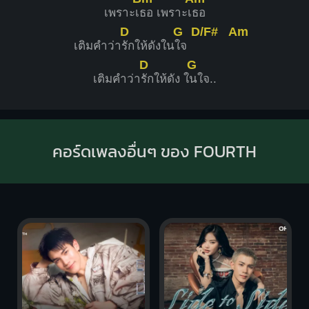
เพราะเ
ธอ เพราะเ
ธอ
D
G
D/F#
Am
เติมคำว่า
รักให้ดังใน
ใจ
D
G
เติมคำว่า
รักให้ดัง ใ
นใจ..
คอร์ดเพลงอื่นๆ ของ FOURTH