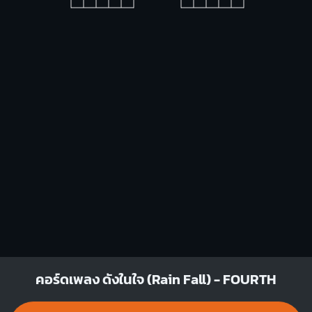
Bm
Am
X
X
O
O
1
1
1
1
1
2
3
2
3
4
F
Cm
X
O
X
1
1
1
1
1
2
1
2
3
4
4
คอร์ดเพลง ดังในใจ (Rain Fall) - FOURTH