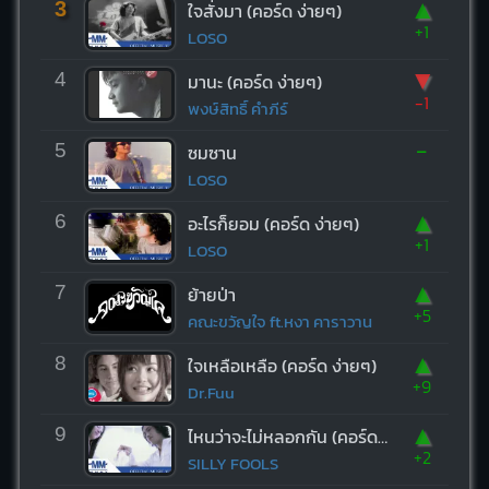
▲
3
ใจสั่งมา (คอร์ด ง่ายๆ)
+1
LOSO
▼
4
มานะ (คอร์ด ง่ายๆ)
-1
พงษ์สิทธิ์ คำภีร์
-
5
ซมซาน
LOSO
▲
6
อะไรก็ยอม (คอร์ด ง่ายๆ)
+1
LOSO
▲
7
ย้ายป่า
+5
คณะขวัญใจ ft.หงา คาราวาน
▲
8
ใจเหลือเหลือ (คอร์ด ง่ายๆ)
+9
Dr.Fuu
▲
9
ไหนว่าจะไม่หลอกกัน (คอร์ด ง่ายๆ)
+2
SILLY FOOLS