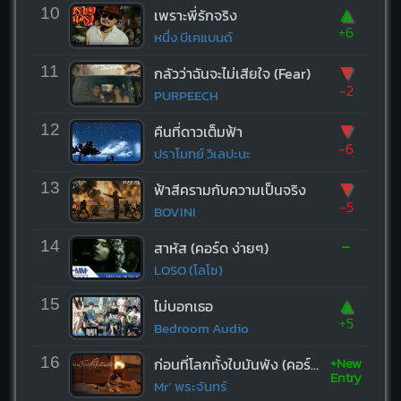
▲
10
เพราะพี่รักจริง
+6
หนึ่ง บีเคแบนด์
▼
11
กลัวว่าฉันจะไม่เสียใจ (Fear)
-2
PURPEECH
▼
12
คืนที่ดาวเต็มฟ้า
-6
ปราโมทย์ วิเลปะนะ
▼
13
ฟ้าสีครามกับความเป็นจริง
-5
BOVINI
-
14
สาหัส (คอร์ด ง่ายๆ)
LOSO (โลโซ)
▲
15
ไม่บอกเธอ
+5
Bedroom Audio
+New
16
ก่อนที่โลกทั้งใบมันพัง (คอร์ด ง่ายๆ)
Entry
Mr’ พระจันทร์