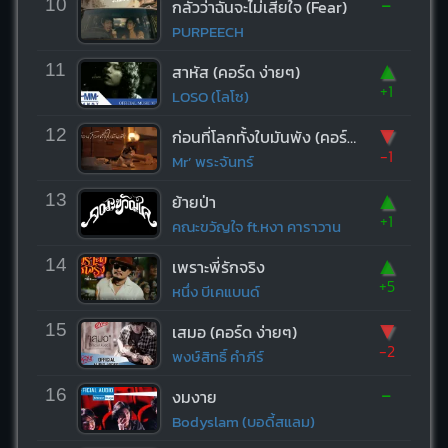
-
10
กลัวว่าฉันจะไม่เสียใจ (Fear)
PURPEECH
▲
11
สาหัส (คอร์ด ง่ายๆ)
+1
LOSO (โลโซ)
▼
12
ก่อนที่โลกทั้งใบมันพัง (คอร์ด ง่ายๆ)
-1
Mr’ พระจันทร์
▲
13
ย้ายป่า
+1
คณะขวัญใจ ft.หงา คาราวาน
▲
14
เพราะพี่รักจริง
+5
หนึ่ง บีเคแบนด์
▼
15
เสมอ (คอร์ด ง่ายๆ)
-2
พงษ์สิทธิ์ คำภีร์
-
16
งมงาย
Bodyslam (บอดี้สแลม)