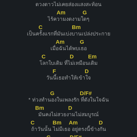
ด
วงดาวไม่เคยส่องแ
สงสะท้อน
Am
G
ไร้คว
ามงดงามใ
ดๆ
C
Bm
เป็นค
รั้งแรกที่มันเบ่งบ
านเปล่งประกาย
Am
G
เมื่อ
ฉันได้พบเ
ธอ
C
D
Em
โ
ลกใบเดิม ที่ไ
ม่เหมือนเ
ดิม
F
D
วัน
นี้เธอทำให้เข้า
ใจ
G
D/F#
* ท่วงทำน
องในเพลงรัก ที่
ดังในใจฉัน
Bm
D
มันคงไม่สวยง
ามไม่สมบูรณ์
C
Bm
Am
D
ถ้าวันนั้น ไ
ม่มีเธอ
อยู่ตรงนี้ข้าง
กัน