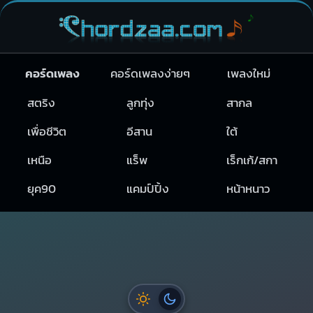
คอร์ดเพลง
คอร์ดเพลงง่ายๆ
เพลงใหม่
สตริง
ลูกทุ่ง
สากล
เพื่อชีวิต
อีสาน
ใต้
เหนือ
แร็พ
เร็กเก้/สกา
ยุค90
แคมป์ปิ้ง
หน้าหนาว