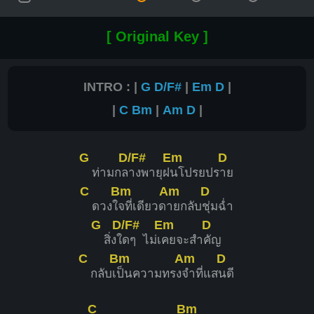
[ Original Key ]
INTRO : |
G
D/F#
|
Em
D
|
|
C
Bm
|
Am
D
|
G
D/F#
Em
D
ท่ามกล
างพายุฝ
นโปรยปร
าย
C
Bm
Am
D
ดวงใ
จที่เดียวด
ายกลับ
ชุ่มฉ่ำ
G
D/F#
Em
D
สิ่งใ
ดๆ ไม่เ
คยจะสำ
คัญ
C
Bm
Am
D
กลับเ
ป็นความทรง
จำที่แส
นดี
C
Bm