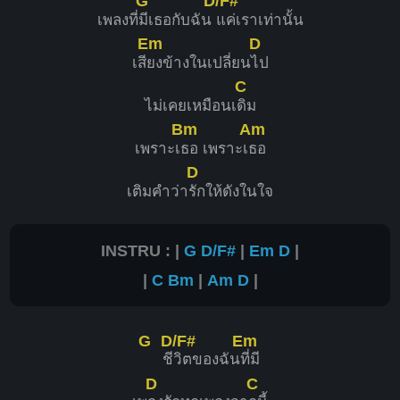
G
D/F#
เพลงที่
มีเธอกับฉัน
แค่เราเท่านั้น
Em
D
เสี
ยงข้างในเปลี่ยน
ไป
C
ไม่เคยเหมือนเ
ดิม
Bm
Am
เพราะเ
ธอ เพราะเ
ธอ
D
เติมคำว่า
รักให้ดังในใจ
INSTRU : |
G
D/F#
|
Em
D
|
|
C
Bm
|
Am
D
|
G
D/F#
Em
ชี
วิตของฉัน
ที่มี
D
C