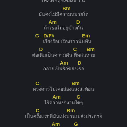
เพ
ลงรักทุกเพลงจา
กนี้
Bm
มันคงไม่มีคว
ามหมายใด
Am
D
ถ้าเ
ธอไม่อยู่ข้าง
กัน
G
D/F#
Em
เรี
ยงร้อยเรื่องราวนับ
พัน
D
C
Bm
ต่อเ
ติมเป็นความฝัน
ที่หล่นห
าย
Am
D
กลายเป็น
รักของเ
ธอ
C
Bm
ด
วงดาวไม่เคยส่องแ
สงสะท้อน
Am
G
ไร้คว
ามงดงามใ
ดๆ
C
Bm
เป็นค
รั้งแรกที่มันเบ่งบ
านเปล่งประกาย
Am
G