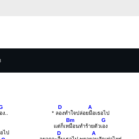
3
G
D
A
อง..
* ล
องทำใจปล่อย
มือเธอไป
Bm
G
แต่ก็เห
มือนทำร้ายตัวเ
อง
ธอไป
D
A