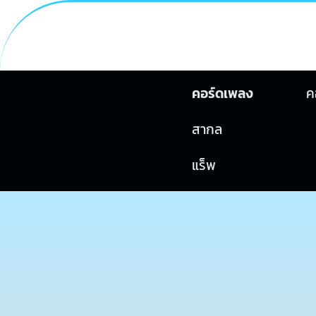
คอร์ดเพลง
ค
สากล
แร็พ