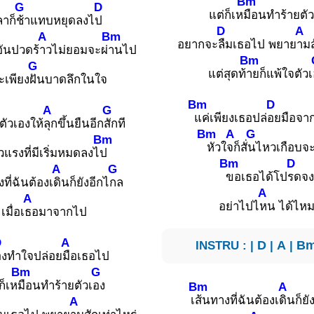
Bm
G
D
แต่ก็เห
มือนทำร้ายตัว
ลาก็
ช้าแทบหยุดลงไ
ป
D
A
A
Bm
อยากจะ
ลืมเธอไป พยาย
ามส
นอันปวดร้
าวไม่ยอมจะผ่
านไป
Bm
G
แต่สุดท้
ายก็แพ้ใจตัวเ
ะเพียง
ฝันบาดลึกในใจ
Bm
D
A
G
แค่เพียงเธอปล่
อยมือจา
ตัวเองให้
ลุกขึ้นยืนอีก
สักที
Bm
A
G
Bm
หัวใ
จก็สั่
นไหวเกือบจ
ยวแรงที่มีเริ่มหมดลงไ
ป
Bm
D
A
G
ขอเธอได้โป
รดจ
ที่ฉันต้องเ
ดินก็ยังอีกไ
กล
A
A
อย่าไปไ
หน ได้ไหม
เมื่อเ
ธอมาจากไป
D
A
INSTRU : |
D
|
A
|
B
องทำใจปล่อย
มือเธอไป
Bm
G
ก็เห
มือนทำร้ายตัวเ
อง
Bm
A
เ
ส้นทางที่ฉันต้องเ
ดินก็ยั
A