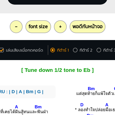
-
font size
+
พอดีกับหน้าจอ
เล่นเสียงเมื่อกดคอร์ด
กีต้าร์ 1
กีต้าร์ 2
กีต้าร์ 
[ Tune down 1/2 tone to Eb ]
Bm
RU : |
D
|
A
|
Bm
|
G
|
แต่สุดท้
ายก็แพ้ใจตัวเ
D
A
A
Bm
* ล
องทำใจปล่อย
มือเ
ที่เคยได้
ฝันสู้ทนและ
ฟันฝ่า