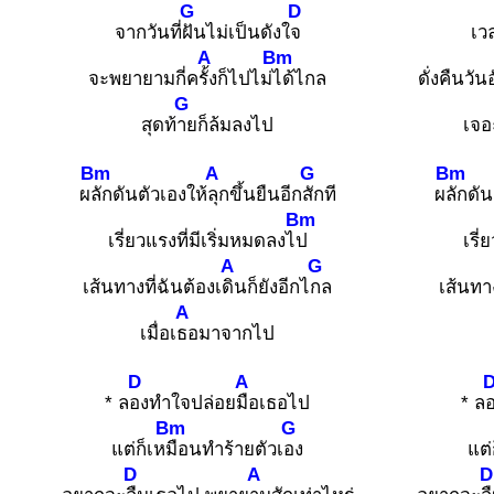
G
D
จากวันที่
ฝันไม่เป็นดังใ
จ
เว
A
Bm
จะพยายามกี่ค
รั้งก็ไปไม่
ได้ไกล
ดั่งคืนวั
G
สุดท้
ายก็ล้มลงไป
เจอ
Bm
A
G
Bm
ผ
ลักดันตัวเองให้
ลุกขึ้นยืนอีก
สักที
ผ
ลักดัน
Bm
เรี่ยวแรงที่มีเริ่มหมดลงไ
ป
เรี่
A
G
เส้นทางที่ฉันต้องเ
ดินก็ยังอีกไ
กล
เส้นทาง
A
เมื่อเ
ธอมาจากไป
D
A
* ล
องทำใจปล่อย
มือเธอไป
* ล
Bm
G
แต่ก็เห
มือนทำร้ายตัวเ
อง
แต่
D
A
D