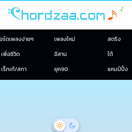
อร์ดเพลงง่ายๆ
เพลงใหม่
สตริง
เพื่อชีวิต
อีสาน
ใต้
เร็กเก้/สกา
ยุค90
แคมป์ปิ้ง