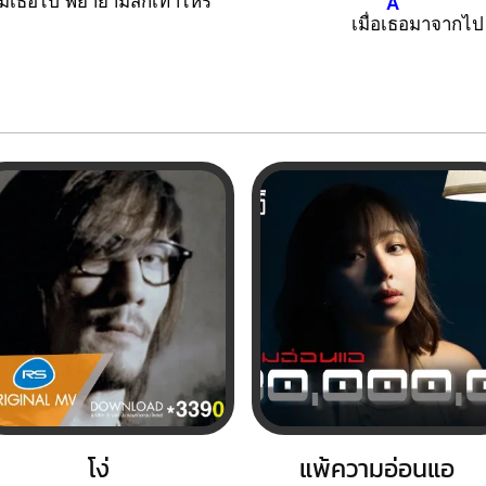
ืมเธอไป พยาย
ามสักเท่าไหร่
A
เมื่อเ
ธอมาจากไป
โง่
แพ้ความอ่อนแอ