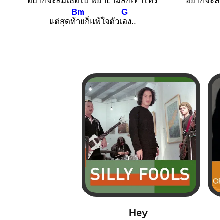
อยากจะ
ลืมเธอไป พยาย
ามสักเท่าไหร่
อยากจะ
ล
Bm
G
แต่สุดท้
ายก็แพ้ใจตัวเ
อง..
Hey