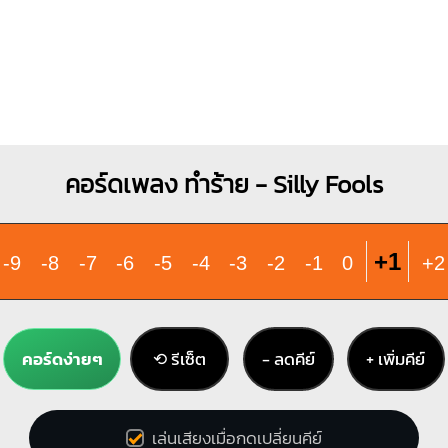
คอร์ดเพลง ทำร้าย - Silly Fools
+1
-9
-8
-7
-6
-5
-4
-3
-2
-1
0
+2
คอร์ดง่ายๆ
⟲ รีเซ็ต
− ลดคีย์
+ เพิ่มคีย์
เล่นเสียงเมื่อกดเปลี่ยนคีย์