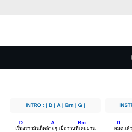
INTRO : |
D
|
A
|
Bm
|
G
|
INST
D
A
Bm
D
เรื่
องราวมันก็คล้า
ยๆ เมื่อวานที่เ
คยผ่าน
ห
มดแล้ว