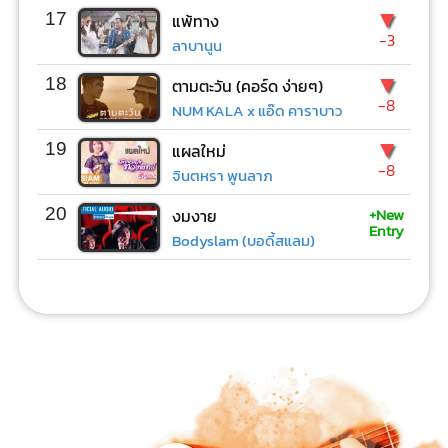
▼
17
แพ้ทาง
-3
ลาบานูน
▼
18
ตามตะวัน (คอร์ด ง่ายๆ)
-8
NUM KALA x แอ๊ด คาราบาว
▼
19
แผลใหม่
-8
จินตหรา พูนลาภ
+New
20
งมงาย
Entry
Bodyslam (บอดี้สแลม)