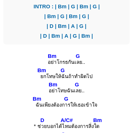
INTRO : |
Bm
|
G
|
Bm
|
G
|
|
Bm
|
G
|
Bm
|
G
|
|
D
|
Bm
|
A
|
G
|
|
D
|
Bm
|
A
|
G
|
Bm
|
Bm
G
อ
ย่าโกรธกันเ
ลย..
Bm
G
ยกโทษให้
ฉันถ้าทำผิดไป
Bm
G
อ
ย่าโทษฉันเ
ลย..
Bm
G
ฉันเพียงต้องก
ารให้เธอเข้าใจ
D
A/C#
Bm
* ช่
วยบอกได้ไ
หมต้องการสิ่งใ
ด