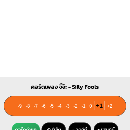
คอร์ดเพลง จิ๊จ๊ะ - Silly Fools
+1
-9
-8
-7
-6
-5
-4
-3
-2
-1
0
+2
คอร์ดง่ายๆ
⟲ รีเซ็ต
− ลดคีย์
+ เพิ่มคีย์