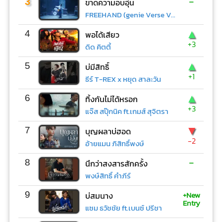
-
3
ขาดความอบอุ่น
FREEHAND (genie Verse Vol.1)
▲
4
พอได้เสียว
+3
ดิด คิตตี้
▲
5
บ่มีสิทธิ์
+1
ธีร์ T-REX x หยุด สาละวัน
▲
6
ทิ้งกันไม่ได้หรอก
+3
แจ๊ส สปุ๊กนิค ft.เกมส์ สุจิตรา
▼
7
บุญผลาบ่ฮอด
-2
อ้ายแมน ภิสิทธิ์พงษ์
-
8
นึกว่าสงสารสักครั้ง
พงษ์สิทธิ์ คำภีร์
+New
9
บ่สมนาง
Entry
แซม ธวัชชัย ft.เบนซ์ ปรีชา