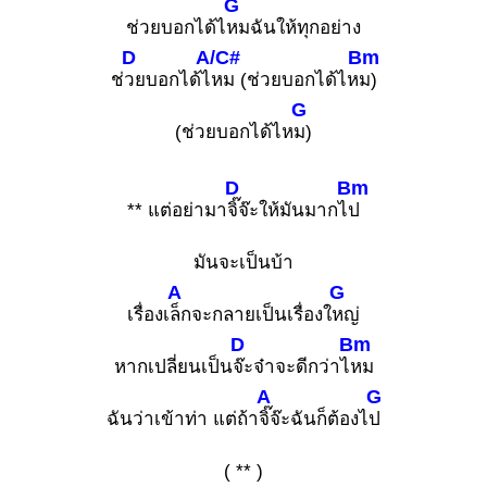
G
ช่วยบอกได้ไ
หมฉันให้ทุกอย่าง
D
A/C#
Bm
ช่
วยบอกได้ไ
หม (ช่วยบอกได้ไห
ม)
G
(ช่วยบอกได้ไห
ม)
D
Bm
** แต่อย่ามา
จิ๊จ๊ะให้มันมากไ
ป
มันจะเป็นบ้า
A
G
เรื่องเ
ล็กจะกลายเป็นเรื่องใ
หญ่
D
Bm
หากเปลี่ยนเป็น
จ๊ะจ๋าจะดีกว่าไ
หม
A
G
ฉันว่าเข้าท่า แต่ถ้า
จิ๊จ๊ะฉันก็ต้องไ
ป
( ** )