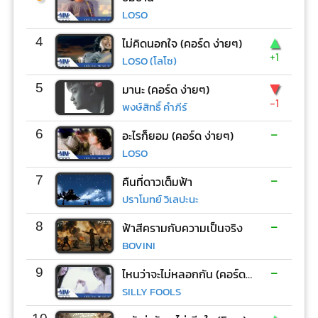
LOSO
▲
4
ไม่คิดนอกใจ (คอร์ด ง่ายๆ)
+1
LOSO (โลโซ)
▼
5
มานะ (คอร์ด ง่ายๆ)
-1
พงษ์สิทธิ์ คำภีร์
-
6
อะไรก็ยอม (คอร์ด ง่ายๆ)
LOSO
-
7
คืนที่ดาวเต็มฟ้า
ปราโมทย์ วิเลปะนะ
-
8
ฟ้าสีครามกับความเป็นจริง
BOVINI
-
9
ไหนว่าจะไม่หลอกกัน (คอร์ด ง่ายๆ)
SILLY FOOLS