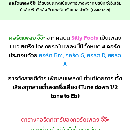
คอร์ดเพลง จิ๊จ๊ะ
ได้รับอนุญาตใช้ลิขสิทธิ์เพลงจาก บริษัท จีเอ็มเอ็ม
มิวสิค พับลิชชิ่ง อินเตอร์เนชั่นแนล จำกัด (GMM MPI)
คอร์ดเพลง จิ๊จ๊ะ
จากศิลปิน
Silly Fools
เป็นเพลง
แนว
สตริง
โดยคอร์ดในเพลงนี้มีทั้งหมด
4 คอร์ด
ประกอบด้วย
คอร์ด Bm, คอร์ด G, คอร์ด D, คอร์ด
A
การตั้งสายกีต้าร์ เพื่อเล่นเพลงนี้ ทำได้โดยการ
ตั้ง
เสียงทุกสายต่ำลงครึ่งเสียง (Tune down 1/2
tone to Eb)
ตารางคอร์ดกีตาร์ของคอร์ดเพลง
จิ๊จ๊ะ
คลิกที่คอร์ดกีต้าร์เพื่อฟังเสียง