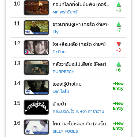
▲
10
ก่อนที่โลกทั้งใบมันพัง (คอร์ด ง่ายๆ)
+3
Mr’ พระจันทร์
▲
11
ชาวนากับงูเห่า (คอร์ด ง่ายๆ)
+7
Fly
▼
12
ใจเหลือเหลือ (คอร์ด ง่ายๆ)
-3
Dr.Fuu
▲
13
กลัวว่าฉันจะไม่เสียใจ (Fear)
+6
PURPEECH
+New
14
เธอจะรู้บ้างไหม
Entry
เสก โลโซ
+New
15
ย้ายป่า
Entry
คณะขวัญใจ ft.หงา คาราวาน
+New
16
ไหนว่าจะไม่หลอกกัน (คอร์ด ง่ายๆ)
Entry
SILLY FOOLS