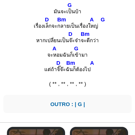
G
มันจะเ
ป็นบ้า
D
Bm
A
G
เรื่องเ
ล็กจะก
ลายเป็นเรื่องใ
หญ่
D
Bm
หากเปลี่ยนเป็น
จ๊ะจ๋าจ
ะดีกว่า
A
G
จะ
หอมฉันก็เ
ข้ามา
D
Bm
A
แต่ถ้า
จิ๊จ๊ะฉั
นก็ต้องไป
( ** , ** , ** , ** )
OUTRO : |
G
|