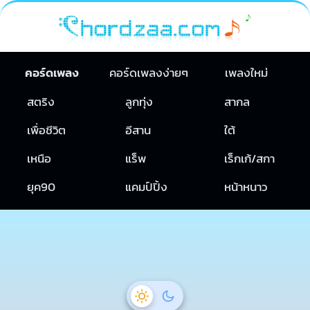
คอร์ดเพลง
คอร์ดเพลงง่ายๆ
เพลงใหม่
สตริง
ลูกทุ่ง
สากล
เพื่อชีวิต
อีสาน
ใต้
เหนือ
แร็พ
เร็กเก้/สกา
ยุค90
แคมป์ปิ้ง
หน้าหนาว