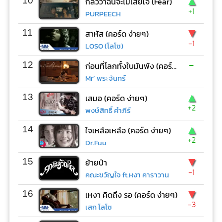
▲
10
กลัวว่าฉันจะไม่เสียใจ (Fear)
+1
PURPEECH
▼
11
สาหัส (คอร์ด ง่ายๆ)
-1
LOSO (โลโซ)
-
12
ก่อนที่โลกทั้งใบมันพัง (คอร์ด ง่ายๆ)
Mr’ พระจันทร์
▲
13
เสมอ (คอร์ด ง่ายๆ)
+2
พงษ์สิทธิ์ คำภีร์
▲
14
ใจเหลือเหลือ (คอร์ด ง่ายๆ)
+2
Dr.Fuu
▼
15
ย้ายป่า
-1
คณะขวัญใจ ft.หงา คาราวาน
▼
16
เหงา คิดถึง รอ (คอร์ด ง่ายๆ)
-3
เสก โลโซ