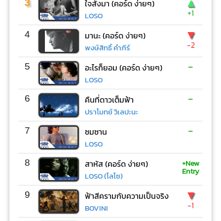
▲
3
ใจสั่งมา (คอร์ด ง่ายๆ)
+1
LOSO
▼
4
มานะ (คอร์ด ง่ายๆ)
-2
พงษ์สิทธิ์ คำภีร์
-
5
อะไรก็ยอม (คอร์ด ง่ายๆ)
LOSO
-
6
คืนที่ดาวเต็มฟ้า
ปราโมทย์ วิเลปะนะ
-
7
ซมซาน
LOSO
+New
8
สาหัส (คอร์ด ง่ายๆ)
Entry
LOSO (โลโซ)
▼
9
ฟ้าสีครามกับความเป็นจริง
-1
BOVINI