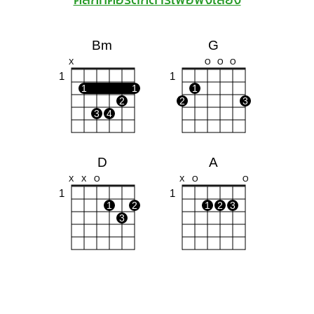
Bm
G
X
O
O
O
1
1
1
1
1
2
2
3
3
4
D
A
X
X
O
X
O
O
1
1
1
2
1
2
3
3