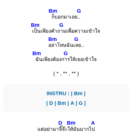
Bm
G
ก็บอกมาเลย
..
Bm
G
เ
ป็นเพียงคำถ
ามเพื่อความเข้าใจ
Bm
G
อ
ย่าโทษฉันเ
ลย..
Bm
G
ฉันเพียงต้องก
ารให้เธอเข้าใจ
( * , ** , ** )
INSTRU : |
Bm
|
|
D
|
Bm
|
A
|
G
|
D
Bm
A
แต่อย่ามา
จิ๊จ๊ะใ
ห้มันมากไ
ป