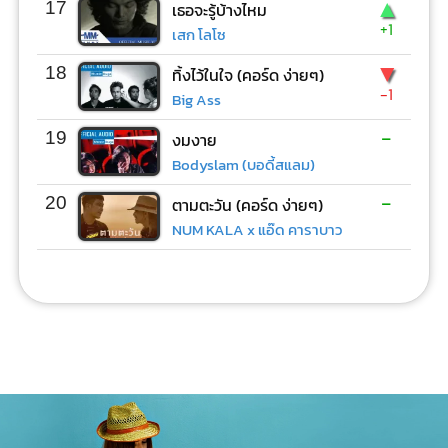
▲
17
เธอจะรู้บ้างไหม
+1
เสก โลโซ
▼
18
ทิ้งไว้ในใจ (คอร์ด ง่ายๆ)
-1
Big Ass
-
19
งมงาย
Bodyslam (บอดี้สแลม)
-
20
ตามตะวัน (คอร์ด ง่ายๆ)
NUM KALA x แอ๊ด คาราบาว