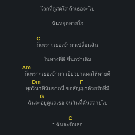
โลกที่ดูสดใส ถ้าเธอจะไป
ฉันหยุดหายใจ
C
ก็เพราะเธอเข้ามาเปลี่ยนฉัน
ในทางที่ดี ขึ้นกว่าเดิม
Am
ก็เพราะเธอเข้ามา เยียวยาแผลให้หายดี
Dm
F
ทุกวิ
นาทีนับจากนี้ ขอสัญ
ญาด้วยรักที่มี
G
ฉันจะ
อยู่ดูแลเธอ จนวันที่ฉันสลายไป
C
* ฉันจะ
รักเธอ