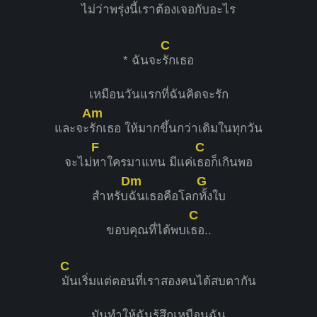
ไม่ว่าพ
รุ่งนี้เราต้องเจอกับอะไร
C
* ฉันจะ
รักเธอ
เหมือนวันแรกที่ฉันคิดจะรัก
Am
และจะ
รักเธอ ให้มากขึ้นกว่าเดิมในทุกวัน
F
C
จะไม่
หาใครมาแทน มีแค่เ
ธอก็เกินพอ
Dm
G
สำหรับ
ฉันเธอคือโลก
ทั้งใบ
C
ขอบคุณที่ได้พบเ
ธอ..
C
มันเริ่มแต่ตอนที่เราสองคนได้สบตากัน
มันทำให้ฉันรู้สึกเหมือนฉัน