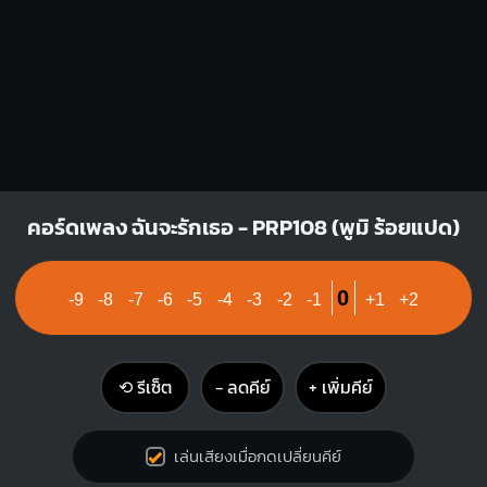
A
D
X
O
O
X
X
O
1
1
1
2
3
1
2
3
Bm
คอร์ดเพลง ฉันจะรักเธอ - PRP108 (พูมิ ร้อยแปด)
X
1
1
1
0
-9
-8
-7
-6
-5
-4
-3
-2
-1
+1
+2
2
3
4
⟲ รีเซ็ต
− ลดคีย์
+ เพิ่มคีย์
เล่นเสียงเมื่อกดเปลี่ยนคีย์