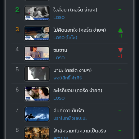
-
2
ใจสั่งมา (คอร์ด ง่ายๆ)
LOSO
▲
3
ไม่คิดนอกใจ (คอร์ด ง่ายๆ)
+1
LOSO (โลโซ)
▼
4
ซมซาน
-1
LOSO
-
5
มานะ (คอร์ด ง่ายๆ)
พงษ์สิทธิ์ คำภีร์
-
6
อะไรก็ยอม (คอร์ด ง่ายๆ)
LOSO
-
7
คืนที่ดาวเต็มฟ้า
ปราโมทย์ วิเลปะนะ
-
8
ฟ้าสีครามกับความเป็นจริง
BOVINI