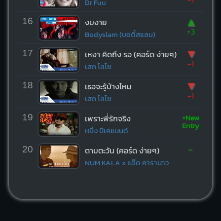
Dr.Fuu
▲
16
งมงาย
+3
Bodyslam (บอดี้สแลม)
▼
17
เหงา คิดถึง รอ (คอร์ด ง่ายๆ)
-1
เสก โลโซ
▼
18
เธอจะรู้บ้างไหม
-1
เสก โลโซ
+New
19
เพราะพี่รักจริง
Entry
หนึ่ง บีเคแบนด์
-
20
ตามตะวัน (คอร์ด ง่ายๆ)
NUM KALA x แอ๊ด คาราบาว