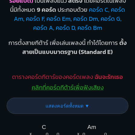
ร้อยแปด)
เป็นเพลงแนว
สตริง
โดยคอร์ดในเพลง
นี้มีทั้งหมด
9 คอร์ด
ประกอบด้วย
คอร์ด C, คอร์ด
Am, คอร์ด F, คอร์ด Em, คอร์ด Dm, คอร์ด G,
คอร์ด A, คอร์ด D, คอร์ด Bm
การตั้งสายกีต้าร์ เพื่อเล่นเพลงนี้ ทำได้โดยการ
ตั้ง
สายเป็นแบบมาตรฐาน (Standard E)
ตารางคอร์ดกีตาร์ของคอร์ดเพลง
ฉันจะรักเธอ
คลิกที่คอร์ดกีต้าร์เพื่อฟังเสียง
แสดงคอร์ดทั้งหมด ▼
C
Am
X
O
O
X
O
O