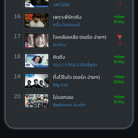
-1
เสก โลโซ
+New
16
เพราะพี่รักจริง
Entry
หนึ่ง บีเคแบนด์
▼
17
ใจเหลือเหลือ (คอร์ด ง่ายๆ)
-5
Dr.Fuu
+New
18
คิดถึง
Entry
SILLY FOOLS (ซิลลี่ฟูล)
+New
19
ทิ้งไว้ในใจ (คอร์ด ง่ายๆ)
Entry
Big Ass
+New
20
ไม่บอกเธอ
Entry
Bedroom Audio