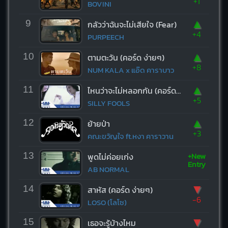
+1
BOVINI
▲
9
กลัวว่าฉันจะไม่เสียใจ (Fear)
+4
PURPEECH
▲
10
ตามตะวัน (คอร์ด ง่ายๆ)
+8
NUM KALA x แอ๊ด คาราบาว
▲
11
ไหนว่าจะไม่หลอกกัน (คอร์ด ง่ายๆ)
+5
SILLY FOOLS
▲
12
ย้ายป่า
+3
คณะขวัญใจ ft.หงา คาราวาน
+New
13
พูดไม่ค่อยเก่ง
Entry
AB NORMAL
▼
14
สาหัส (คอร์ด ง่ายๆ)
-6
LOSO (โลโซ)
▼
15
เธอจะรู้บ้างไหม