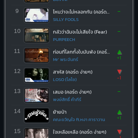
-
9
ไหนว่าจะไม่หลอกกัน (คอร์ด ง่ายๆ)
SILLY FOOLS
-
10
กลัวว่าฉันจะไม่เสียใจ (Fear)
PURPEECH
▲
11
ก่อนที่โลกทั้งใบมันพัง (คอร์ด ง่ายๆ)
+1
Mr’ พระจันทร์
▼
12
สาหัส (คอร์ด ง่ายๆ)
-1
LOSO (โลโซ)
-
13
เสมอ (คอร์ด ง่ายๆ)
พงษ์สิทธิ์ คำภีร์
▲
14
ย้ายป่า
+1
คณะขวัญใจ ft.หงา คาราวาน
▼
15
ใจเหลือเหลือ (คอร์ด ง่ายๆ)
-1