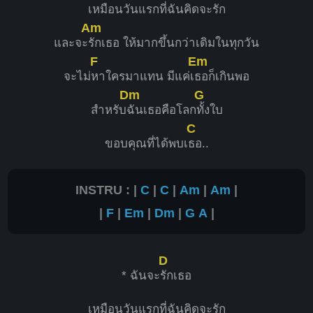
เหมือนวันแรกที่ฉันคิดจะรัก
Am
และจะ
รักเธอ ให้มากขึ้นกว่าเดิมในทุกวัน
F
Em
จะไม่
หาใครมาแทน มีแค่เ
ธอก็เกินพอ
Dm
G
สำหรับ
ฉันเธอคือโลก
ทั้งใบ
C
ขอบคุณที่ได้พบเ
ธอ..
INSTRU : |
C
|
C
|
Am
|
Am
|
|
F
|
Em
|
Dm
|
G
A
|
D
* ฉันจะ
รักเธอ
เหมือนวันแรกที่ฉันคิดจะรัก