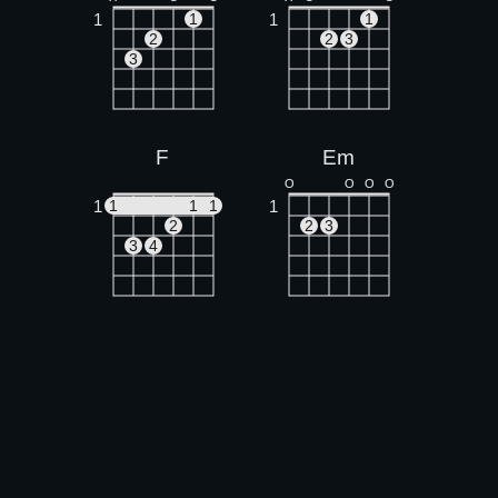
1
1
1
1
2
2
3
3
F
Em
O
O
O
O
1
1
1
1
1
2
2
3
3
4
Dm
G
X
X
O
O
O
O
1
1
1
2
1
3
2
3