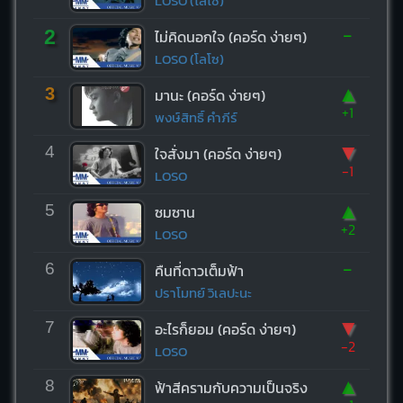
LOSO (โลโซ)
-
2
ไม่คิดนอกใจ (คอร์ด ง่ายๆ)
LOSO (โลโซ)
▲
3
มานะ (คอร์ด ง่ายๆ)
+1
พงษ์สิทธิ์ คำภีร์
▼
4
ใจสั่งมา (คอร์ด ง่ายๆ)
-1
LOSO
▲
5
ซมซาน
+2
LOSO
-
6
คืนที่ดาวเต็มฟ้า
ปราโมทย์ วิเลปะนะ
▼
7
อะไรก็ยอม (คอร์ด ง่ายๆ)
-2
LOSO
▲
8
ฟ้าสีครามกับความเป็นจริง