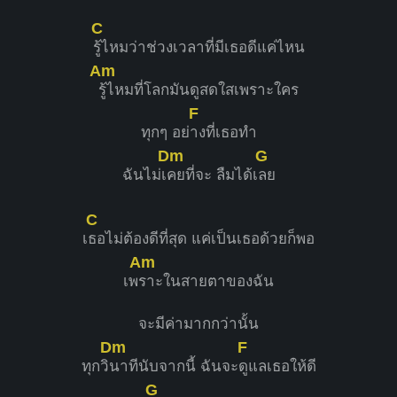
C
รู้ไหมว่าช่วงเวลาที่มีเธอดีแค่ไหน
Am
รู้ไหมที่โลกมันดูสดใสเพราะใคร
F
ทุกๆ อย่
างที่เธอทำ
Dm
G
ฉันไม่เ
คยที่จะ ลืมได้เ
ลย
C
เ
ธอไม่ต้องดีที่สุด แค่เป็นเธอด้วยก็พอ
Am
เพ
ราะในสายตาของฉัน
จะมีค่ามากกว่านั้น
Dm
F
ทุกวิ
นาทีนับจากนี้ ฉันจะ
ดูแลเธอให้ดี
G