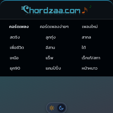
คอร์ดเพลง
คอร์ดเพลงง่ายๆ
เพลงใหม่
สตริง
ลูกทุ่ง
สากล
เพื่อชีวิต
อีสาน
ใต้
เหนือ
แร็พ
เร็กเก้/สกา
ยุค90
แคมป์ปิ้ง
หน้าหนาว