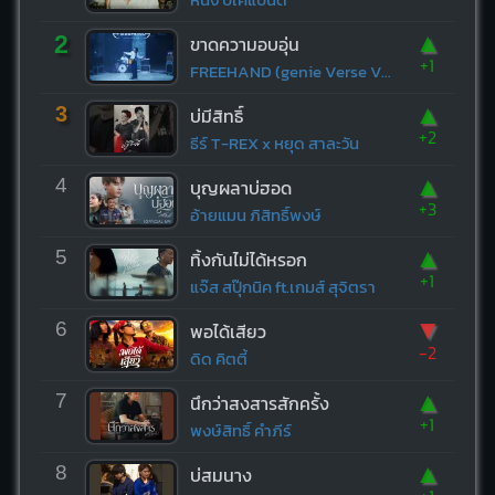
▲
2
ขาดความอบอุ่น
+1
FREEHAND (genie Verse Vol.1)
▲
3
บ่มีสิทธิ์
+2
ธีร์ T-REX x หยุด สาละวัน
▲
4
บุญผลาบ่ฮอด
+3
อ้ายแมน ภิสิทธิ์พงษ์
▲
5
ทิ้งกันไม่ได้หรอก
+1
แจ๊ส สปุ๊กนิค ft.เกมส์ สุจิตรา
▼
6
พอได้เสียว
-2
ดิด คิตตี้
▲
7
นึกว่าสงสารสักครั้ง
+1
พงษ์สิทธิ์ คำภีร์
▲
8
บ่สมนาง