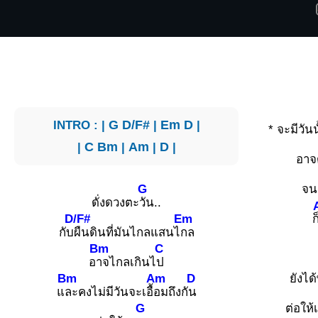
INTRO : |
G
D/F#
|
Em
D
|
* จะมีวันน
|
C
Bm
|
Am
|
D
|
อาจ
G
จน
ดั่งดวงตะ
วัน..
D/F#
Em
ก
กับ
ผืนดินที่มันไกลแสนไ
กล
Bm
C
อ
าจไกลเกินไ
ป
Bm
Am
D
ยังได
แ
ละคงไม่มีวันจะเอื้
อมถึงกั
น
G
ต่อให้