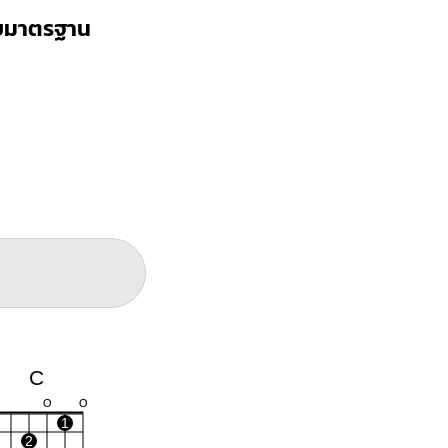
บบมาตรฐาน
C
O
O
1
2