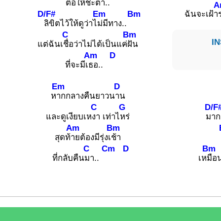
ต่อให้ชะ
ตา..
A
D/F#
Em
Bm
ฉันจะเฝ้า
ลิขิตไว้ให้ดูว่าไ
ม่มีทาง..
C
Bm
IN
แต่ฉันเ
ชื่อว่าไม่ได้เป็นแค่
ฝัน
Am
D
ที่จะมีเ
ธอ..
Em
D
ห
ากกลางคืนยาวน
าน
C
G
D/F
และดูเงียบเห
งา เท่าไ
หร่
ม
าก
Am
Bm
สุดท้
ายต้องมีรุ่งเ
ช้า
C
Cm
D
Bm
ที่กลับคืน
มา..
เห
มือน