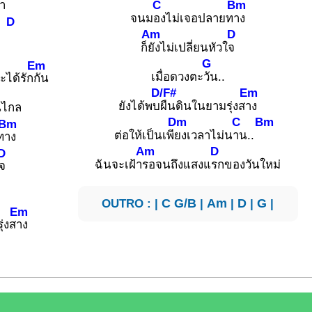
C
Bm
้า
จนม
องไม่เจอปลายท
าง
D
Am
D
ก็
ยังไม่เปลี่ยนหัวใ
จ
G
Em
เมื่อดวงตะ
วัน..
ะได้รัก
กัน
D/F#
Em
ยังได้พบ
ผืนดินในยามรุ่งส
าง
นไกล
Dm
C
Bm
Bm
ต่อให้เป็นเพี
ยงเวลาไม่น
าน..
ท
าง
Am
D
D
ฉันจะเฝ้า
รอจนถึงแสงแ
รกของวันใหม่
จ
OUTRO : |
C
G/B
|
Am
|
D
|
G
|
Em
ุ่งส
าง