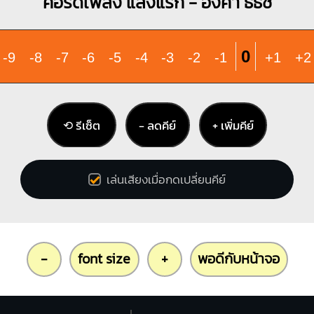
คอร์ดเพลง แสงแรก - องศา ธีธัช
0
-9
-8
-7
-6
-5
-4
-3
-2
-1
+1
+2
⟲ รีเซ็ต
− ลดคีย์
+ เพิ่มคีย์
เล่นเสียงเมื่อกดเปลี่ยนคีย์
-
font size
+
พอดีกับหน้าจอ