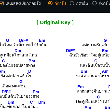
เล่นเสียงเมื่อกดคอร์ด
กีต้าร์ 1
กีต้าร์ 2
กีต้าร์ 
[ Original Key ]
G
D/F#
Em
G
ั้นไ
หม วันที่เ
ราจะได้รัก
กัน
แต่ความรักแ
ท้..
Dm
D/F#
Em
ดูเหมือนไ
กลแสนไกล
ฉันยังเชื่อว่าใจอยู่เห
นือท
C
Bm
C
ม
องไม่เจอปลายท
าง
และฉันเ
ชื่อวันนั้
Am
D
Bm
Am
็
ยังไม่เปลี่ยนหัวใ
จ
จะส
วยงามพอให้
รอ
G
เมื่อดวงตะ
วัน..
Em
ห
ากกลางคืนยาวน
D/F#
Em
้พบ
ผืนดินในยามรุ่งส
าง
C
และดูเงียบเห
งา เท่า
Dm
C
Bm
เป็นเพี
ยงเวลาไม่น
าน..
Am
B