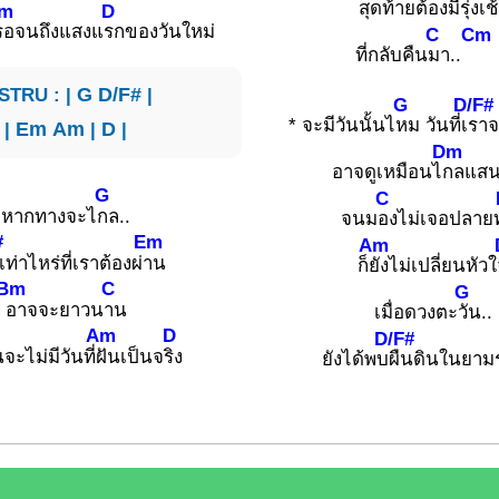
สุดท้
ายต้องมีรุ่งเ
ช
m
D
รอจนถึงแสงแ
รกของวันใหม่
C
Cm
ที่กลับคืน
มา..
STRU : |
G
D/F#
|
G
D/F#
* จะมีวันนั้นไ
หม วันที่เ
ราจ
|
Em
Am
|
D
|
Dm
อาจดูเหมือนไ
กลแส
G
C
หากทางจะไ
กล..
จนม
องไม่เจอปลาย
#
Em
Am
เท่าไหร่ที่เราต้องผ่
าน
ก็
ยังไม่เปลี่ยนหัวใ
Bm
C
G
อาจจะยาวน
าน
เมื่อดวงตะ
วัน..
Am
D
D/F#
จะไม่มีวันที่
ฝันเป็นจ
ริง
ยังได้พบ
ผืนดินในยามร