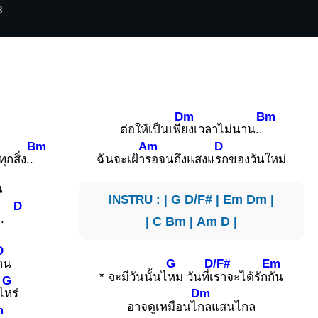
3
Dm
Bm
ต่อให้เป็นเพี
ยงเวลาไม่นาน..
Bm
Am
D
ุกสิ่ง..
ฉันจะเฝ้า
รอจนถึงแสงแ
รกของวันใหม่
น
INSTRU : |
G
D/F#
|
Em
Dm
|
D
..
|
C
Bm
|
Am
D
|
D
G
D/F#
Em
าน
* จะมีวันนั้นไ
หม วันที่เ
ราจะได้รัก
กัน
G
Dm
ไ
หร่
อาจดูเหมือนไ
กลแสนไกล
m