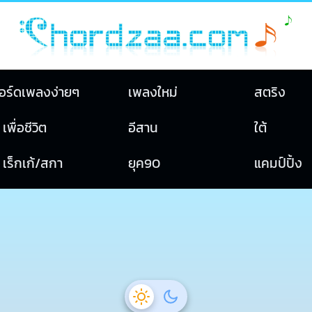
อร์ดเพลงง่ายๆ
เพลงใหม่
สตริง
เพื่อชีวิต
อีสาน
ใต้
เร็กเก้/สกา
ยุค90
แคมป์ปิ้ง