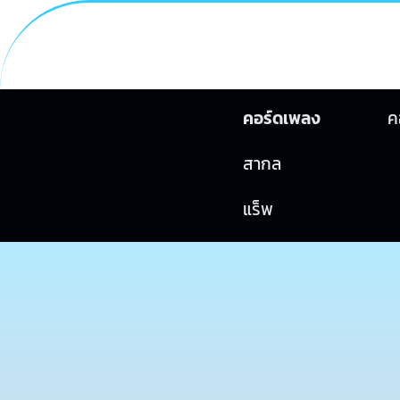
คอร์ดเพลง
ค
สากล
แร็พ