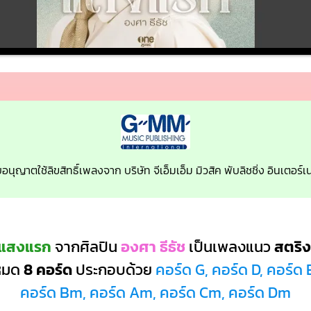
บอนุญาตใช้ลิขสิทธิ์เพลงจาก บริษัท จีเอ็มเอ็ม มิวสิค พับลิชชิ่ง อินเตอร
 แสงแรก
จากศิลปิน
องศา ธีธัช
เป็นเพลงแนว
สตริง
งหมด
8 คอร์ด
ประกอบด้วย
คอร์ด G, คอร์ด D, คอร์ด 
คอร์ด Bm, คอร์ด Am, คอร์ด Cm, คอร์ด Dm