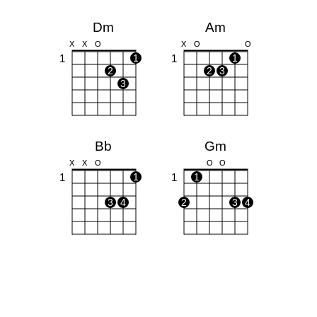
Dm
Am
X
X
O
X
O
O
1
1
1
1
2
2
3
3
Bb
Gm
X
X
O
O
O
1
1
1
1
3
4
2
3
4
C
F
X
O
O
1
1
1
1
1
1
2
2