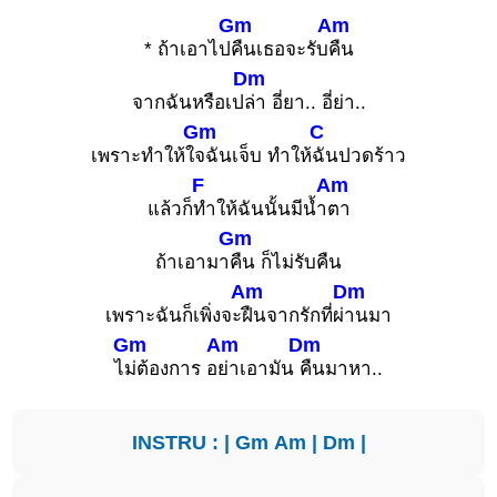
Gm
Am
* ถ้าเอาไป
คืนเธอจะรับ
คืน
Dm
จากฉันหรือเป
ล่า อี่ยา.. อี่ย่า..
Gm
C
เพราะทำให้ใ
จฉันเจ็บ ทำให้
ฉันปวดร้าว
F
Am
แล้วก็
ทำให้ฉันนั้นมีน้ำ
ตา
Gm
ถ้าเอามา
คืน ก็ไม่รับคืน
Am
Dm
เพราะฉันก็เพิ่งจะ
ฝืนจากรักที่ผ่
านมา
Gm
Am
Dm
ไ
ม่ต้องการ อ
ย่าเอามัน
คืนมาหา..
INSTRU : |
Gm
Am
|
Dm
|