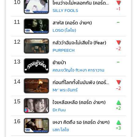
▼
10
ไหนว่าจะไม่หลอกกัน (คอร์ด ง่ายๆ)
-1
SILLY FOOLS
-
11
สาหัส (คอร์ด ง่ายๆ)
LOSO (โลโซ)
▼
12
กลัวว่าฉันจะไม่เสียใจ (Fear)
-2
PURPEECH
-
13
ย้ายป่า
คณะขวัญใจ ft.หงา คาราวาน
▼
14
ก่อนที่โลกทั้งใบมันพัง (คอร์ด ง่ายๆ)
-2
Mr’ พระจันทร์
▲
15
ใจเหลือเหลือ (คอร์ด ง่ายๆ)
+2
Dr.Fuu
▲
16
เหงา คิดถึง รอ (คอร์ด ง่ายๆ)
+3
เสก โลโซ