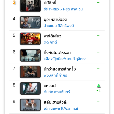
-
3
บ่มีสิทธิ์
ธีร์ T-REX x หยุด สาละวัน
-
4
บุญผลาบ่ฮอด
อ้ายแมน ภิสิทธิ์พงษ์
-
5
พอได้เสียว
ดิด คิตตี้
-
6
ทิ้งกันไม่ได้หรอก
แจ๊ส สปุ๊กนิค ft.เกมส์ สุจิตรา
-
7
นึกว่าสงสารสักครั้ง
พงษ์สิทธิ์ คำภีร์
▲
8
แหวนคำ
+2
ต้นฮัก พรมจันทร์
-
9
สิลืมเขาแล้วล่ะ
เน็ค นฤพล ft.Wanmai