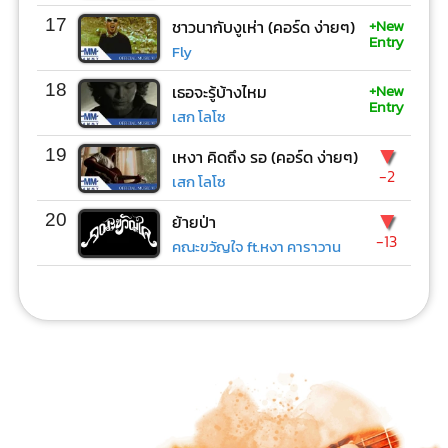
+New
17
ชาวนากับงูเห่า (คอร์ด ง่ายๆ)
Entry
Fly
+New
18
เธอจะรู้บ้างไหม
Entry
เสก โลโซ
▼
19
เหงา คิดถึง รอ (คอร์ด ง่ายๆ)
-2
เสก โลโซ
▼
20
ย้ายป่า
-13
คณะขวัญใจ ft.หงา คาราวาน