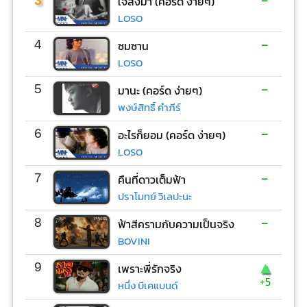
3
ใจสั่งมา (คอร์ด ง่ายๆ)
LOSO
-
4
ซมซาน
LOSO
-
5
มานะ (คอร์ด ง่ายๆ)
พงษ์สิทธิ์ คำภีร์
-
6
อะไรก็ยอม (คอร์ด ง่ายๆ)
LOSO
-
7
คืนที่ดาวเต็มฟ้า
ปราโมทย์ วิเลปะนะ
-
8
ฟ้าสีครามกับความเป็นจริง
BOVINI
▲
9
เพราะพี่รักจริง
+5
หนึ่ง บีเคแบนด์