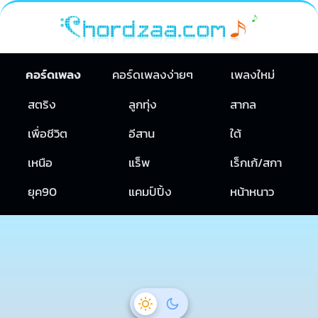
คอร์ดเพลง
คอร์ดเพลงง่ายๆ
เพลงใหม่
สตริง
ลูกทุ่ง
สากล
เพื่อชีวิต
อีสาน
ใต้
เหนือ
แร็พ
เร็กเก้/สกา
ยุค90
แคมป์ปิ้ง
หน้าหนาว