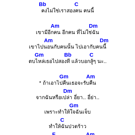
Bb
C
คงไม่ใช่เราสอง
คน คนนี้
Am
Dm
เขามีอีก
คน อีกคน ที่ไม่ใช่
ฉัน
Am
Dm
เขาไปน
อนกับคนนั้น ไปเอากับคน
นี้
Gm
Bb
C
ตบไ
หล่เธอไปสอง
ที แล้วบอก
สู้ๆ นะ..
Gm
Am
* ถ้าเอาไป
คืนเธอจะรับ
คืน
Dm
จากฉันหรือเป
ล่า อี่ยา.. อี่ย่า..
Gm
เพราะทำให้ใ
จฉันเจ็บ
C
ทำให้
ฉันปวดร้าว
F
Am