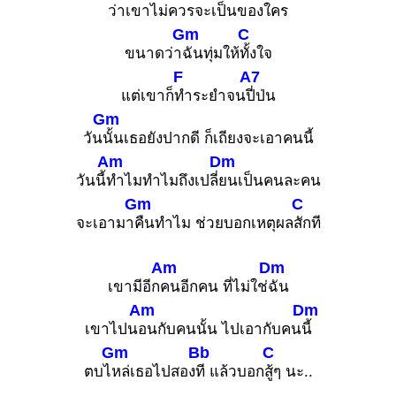
ว่าเขาไม่ค
วรจะเป็นข
องใคร
Gm
C
ขนาดว่า
ฉันทุ่มให้
ทั้งใจ
F
A7
แต่เขาก็
ทำระยำจน
ปี่ป่น
Gm
วัน
นั้นเธอยังปากดี ก็เถียงจะเอาคนนี้
Am
Dm
วันนี้
ทำไมทำไมถึงเปลี่
ยนเป็นคนละคน
Gm
C
จะเอามา
คืนทำไม ช่วยบอกเหตุผล
สักที
Am
Dm
เขามีอีก
คนอีกคน ที่ไม่ใช่
ฉัน
Am
Dm
เขาไปน
อนกับคนนั้น ไปเอากับคน
นี้
Gm
Bb
C
ตบไ
หล่เธอไปสอง
ที แล้วบอก
สู้ๆ นะ..