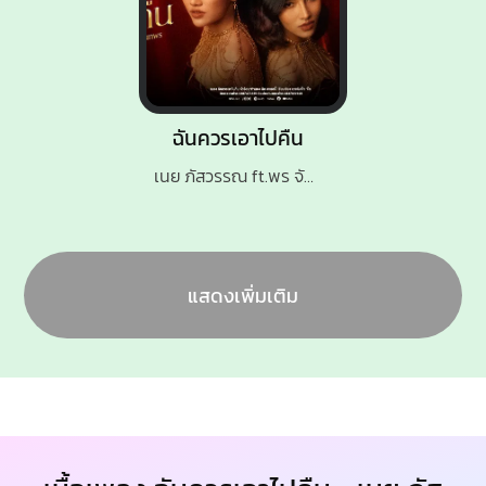
ฉันควรเอาไปคืน
เนย ภัสวรรณ ft.พร จันทพร
แสดงเพิ่มเติม