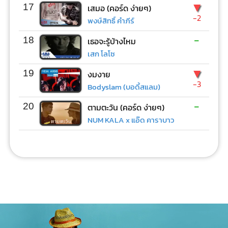
▼
17
เสมอ (คอร์ด ง่ายๆ)
-2
พงษ์สิทธิ์ คำภีร์
-
18
เธอจะรู้บ้างไหม
เสก โลโซ
▼
19
งมงาย
-3
Bodyslam (บอดี้สแลม)
-
20
ตามตะวัน (คอร์ด ง่ายๆ)
NUM KALA x แอ๊ด คาราบาว