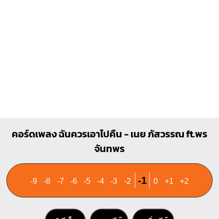
3
3
4
A7
D
X
O
O
O
X
X
O
1
1
2
3
1
2
3
B
G#m
คอร์ดเพลง ฉันควรเอาไปคืน - เนย ภัสวรรณ ft.พร
X
จันทพร
1
4
1
1
1
1
1
1
3
4
2
3
4
-1
-9
-8
-7
-6
-5
-4
-3
-2
0
+1
+2
Ebm
C#