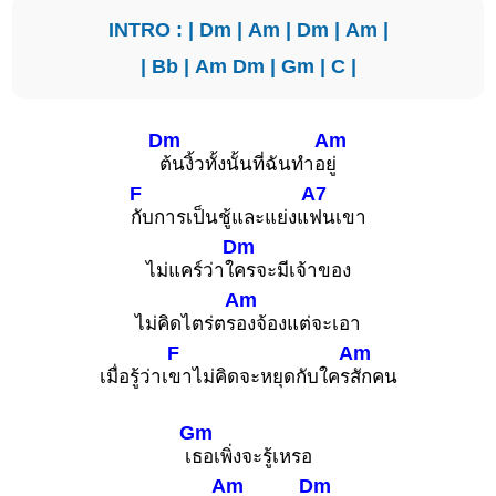
INTRO : |
Dm
|
Am
|
Dm
|
Am
|
|
Bb
|
Am
Dm
|
Gm
|
C
|
Dm
Am
ต้นงิ้วทั้งนั้นที่ฉันทำอ
ยู่
F
A7
กับการเป็นชู้และแย่งแ
ฟนเขา
Dm
ไม่แคร์ว่าใ
ครจะมีเจ้าของ
Am
ไม่คิดไตร่ตร
องจ้องแต่จะเอา
F
Am
เมื่อรู้ว่าเ
ขาไม่คิดจะหยุดกับใคร
สักคน
Gm
เ
ธอเพิ่งจะรู้เหรอ
Am
Dm