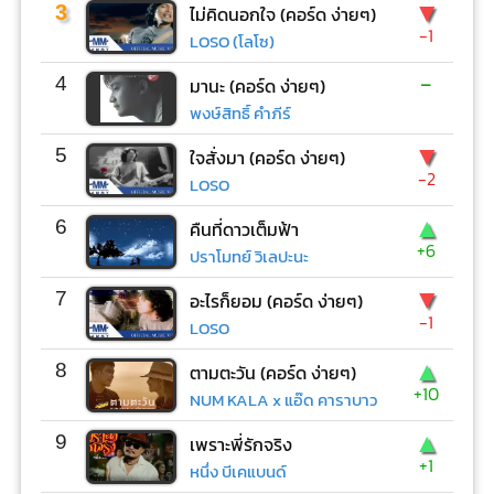
▼
3
ไม่คิดนอกใจ (คอร์ด ง่ายๆ)
-1
LOSO (โลโซ)
-
4
มานะ (คอร์ด ง่ายๆ)
พงษ์สิทธิ์ คำภีร์
▼
5
ใจสั่งมา (คอร์ด ง่ายๆ)
-2
LOSO
▲
6
คืนที่ดาวเต็มฟ้า
+6
ปราโมทย์ วิเลปะนะ
▼
7
อะไรก็ยอม (คอร์ด ง่ายๆ)
-1
LOSO
▲
8
ตามตะวัน (คอร์ด ง่ายๆ)
+10
NUM KALA x แอ๊ด คาราบาว
▲
9
เพราะพี่รักจริง
+1
หนึ่ง บีเคแบนด์