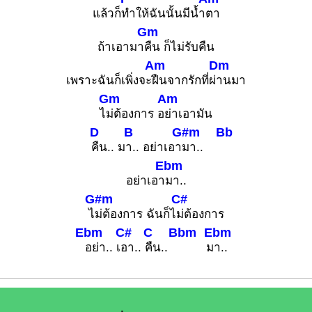
แล้วก็
ทำให้ฉันนั้นมีน้ำ
ตา
Gm
ถ้าเอามา
คืน ก็ไม่รับคืน
Am
Dm
เพราะฉันก็เพิ่งจะ
ฝืนจากรักที่ผ่
านมา
Gm
Am
ไ
ม่ต้องการ อ
ย่าเอามัน
D
B
G#m
Bb
คืน.. ม
า.. อย่าเอา
มา..
Ebm
อย่าเอา
มา..
G#m
C#
ไ
ม่ต้องการ ฉันก็ไ
ม่ต้องการ
Ebm
C#
C
Bbm
Ebm
อย่า.. เ
อา..
คืน..
ม
า..