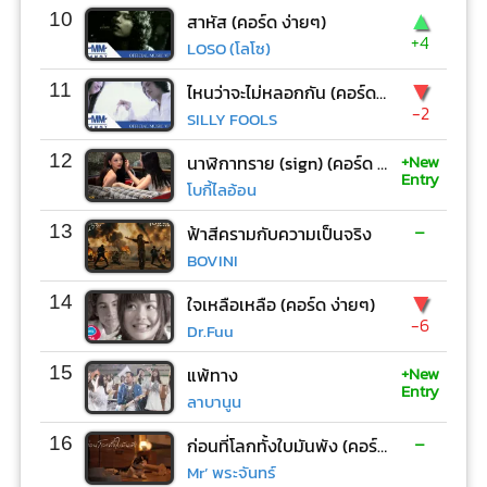
▲
10
สาหัส (คอร์ด ง่ายๆ)
+4
LOSO (โลโซ)
▼
11
ไหนว่าจะไม่หลอกกัน (คอร์ด ง่ายๆ)
-2
SILLY FOOLS
+New
12
นาฬิกาทราย (sign) (คอร์ด ง่ายๆ)
Entry
โบกี้ไลอ้อน
-
13
ฟ้าสีครามกับความเป็นจริง
BOVINI
▼
14
ใจเหลือเหลือ (คอร์ด ง่ายๆ)
-6
Dr.Fuu
+New
15
แพ้ทาง
Entry
ลาบานูน
-
16
ก่อนที่โลกทั้งใบมันพัง (คอร์ด ง่ายๆ)
Mr’ พระจันทร์