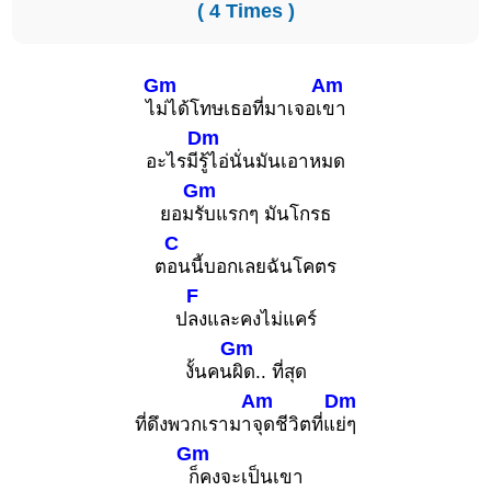
( 4 Times )
Gm
Am
ไ
ม่ได้โทษเธอที่มาเจอเ
ขา
Dm
อะไรมี
รู้ไอ่นั่นมันเอาหมด
Gm
ยอม
รับแรกๆ มันโกรธ
C
ต
อนนี้บอกเลยฉันโคตร
F
ป
ลงและคงไม่แคร์
Gm
งั้นคน
ผิด.. ที่สุด
Am
Dm
ที่ดึงพวกเรามา
จุดชีวิตที่แ
ย่ๆ
Gm
ก็คงจะเป็นเขา