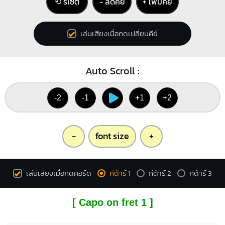
⟲ รีเซ็ต
− ลดคีย์
+ เพิ่มคีย์
X
X
X
6
4
1
1
1
1
2
3
4
2
3
4
เล่นเสียงเมื่อกดเปลี่ยนคีย์
Auto Scroll :
Bbm
X
1
1
1
-2
-1
+1
+2
2
3
4
-
font size
+
เล่นเสียงเมื่อกดคอร์ด
กีต้าร์ 1
กีต้าร์ 2
กีต้าร์ 3
[ Capo on fret 1 ]