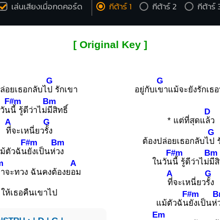
เล่นเสียงเมื่อกดคอร์ด
กีต้าร์ 1
กีต้าร์ 2
กีต้าร์ 
[ Original Key ]
G
G
ปล่อยเธอกลับไ
ป รักเขา
อยู่กับเ
ขาแม้จะยังรักเธอท
F#m
Bm
วัน
นี้ รู้ดีว่าไม่
มีสิทธิ์
D
* แต่ที่สุดแ
ล้ว
A
G
ที่จะเหนี่ยว
รั้ง
G
ต้องปล่อยเธอกลับไ
ป 
F#m
Bm
ม้ตัวฉัน
ยังเป็นห่
วง
F#m
Bm
ในวัน
นี้ รู้ดีว่าไม่
มีสิ
m
A
าจะทวง ฉันคงต้องย
อม
A
G
ที่จะเหนี่ยว
รั้ง
ให้เธอคืนเขาไป
F#m
B
แม้ตัวฉัน
ยังเป็นห่
Em