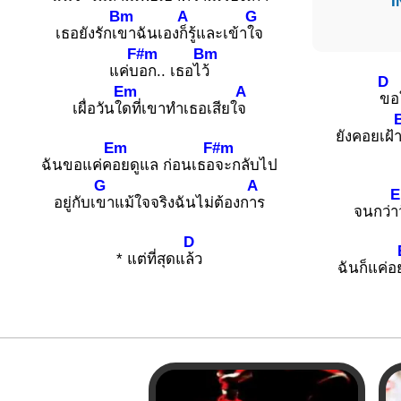
I
Bm
A
G
เธอยังรักเ
ขาฉันเอง
ก็รู้และเข้า
ใจ
F#m
Bm
แค่บ
อก.. เธอไ
ว้
D
Em
A
ขอ
เผื่อวันใ
ดที่เขาทำเธอเสียใ
จ
ยังคอยเฝ้
Em
F#m
ฉันขอแค่ค
อยดูแล ก่อนเธอ
จะกลับไป
G
A
อยู่กับเ
ขาแม้ใจจริงฉันไม่ต้องก
าร
จนกว่า
D
* แต่ที่สุดแ
ล้ว
ฉันก็แค่อ