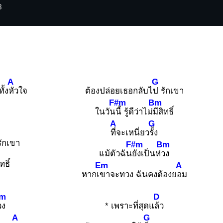
3
A
G
ั้ง
หัวใจ
ต้องปล่อยเธอกลับไ
ป รักเขา
F#m
Bm
ในวัน
นี้ รู้ดีว่าไม่
มีสิทธิ์
A
G
ที่จะเหนี่ยว
รั้ง
รักเขา
F#m
Bm
แม้ตัวฉัน
ยังเป็นห่
วง
ทธิ์
Em
A
หากเ
ขาจะทวง ฉันคงต้องย
อม
m
D
วง
* เพราะที่สุดแ
ล้ว
A
G