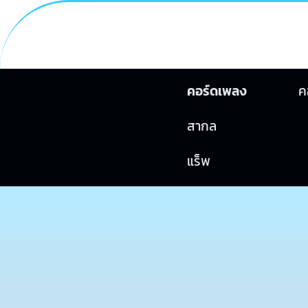
คอร์ดเพลง
ค
สากล
แร็พ