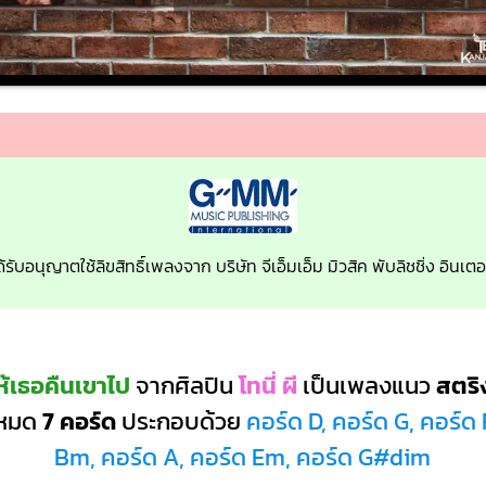
้รับอนุญาตใช้ลิขสิทธิ์เพลงจาก บริษัท จีเอ็มเอ็ม มิวสิค พับลิชชิ่ง อินเ
ห้เธอคืนเขาไป
จากศิลปิน
โทนี่ ผี
เป็นเพลงแนว
สตริ
้งหมด
7 คอร์ด
ประกอบด้วย
คอร์ด D, คอร์ด G, คอร์ด
Bm, คอร์ด A, คอร์ด Em, คอร์ด G#dim