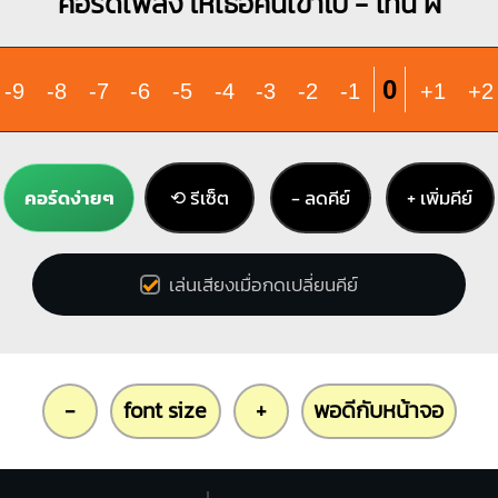
คอร์ดเพลง ให้เธอคืนเขาไป - โทนี่ ผี
0
-9
-8
-7
-6
-5
-4
-3
-2
-1
+1
+2
คอร์ดง่ายๆ
⟲ รีเซ็ต
− ลดคีย์
+ เพิ่มคีย์
เล่นเสียงเมื่อกดเปลี่ยนคีย์
-
font size
+
พอดีกับหน้าจอ