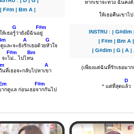
NSTRU : |
D
|
G
|
หากเ
ขาจะทวง ฉันคงต้
|
F#m
|
Bm
A
|
ให้เธอคืนเขาไป
G
F#m
INSTRU : |
G#dim
ให้เธอ
รู้ว่ายังมีฉันอ
ยู่
Bm
A
G
|
F#m
|
Bm
A
า
ดูและจะยัง
รักเธอด้วย
หัวใจ
|
G#dim
|
G
|
A
|
F#m
Bm
จะไ
ม่.. ไปไห
น
Em
A
(เพียงแต่ฉันที่รักเธอมาก
วันที่เธอจะกลับไปหาเ
ขา
D
Em
F#m
* แต่ที่สุดแ
ล้ว
ย
ากดูแล ก่อนเธอจ
ากกันไป