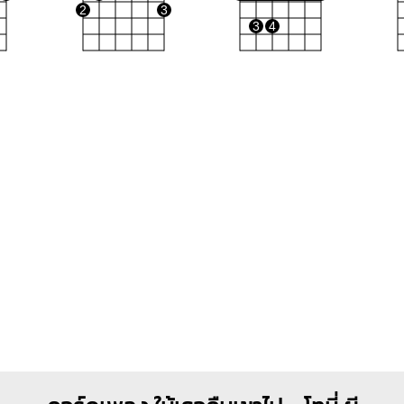
2
3
3
4
A
Em
G#dim
X
O
O
O
O
O
O
X
O
1
1
1
1
2
3
2
3
2
3
4