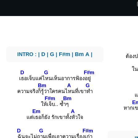
INTRO : |
D
|
G
|
F#m
|
Bm
A
|
ต้อง
ใน
D
G
F#m
เ
ธอเจ็บแค่ไ
หนเห็นอาการฟ้องอ
ยู่
Bm
A
G
ความจริงก็
รู้ว่าใครคนไ
หนที่เขา
ทำ
แ
F#m
Bm
E
ให้เ
จ็บ.. ซ้ำ
ๆ
หากเ
ข
Em
A
แต่เ
ธอก็ยัง รักเขาทั้ง
หัวใจ
D
G
F#m
ฉันจะไม่ถ
ามเพื่อเอาความเรื่องเ
ก่า