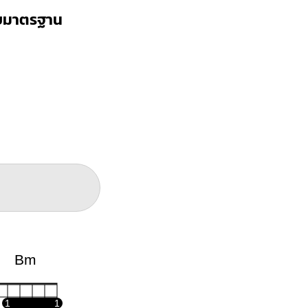
บบมาตรฐาน
Bm
1
1