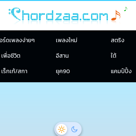
อร์ดเพลงง่ายๆ
เพลงใหม่
สตริง
เพื่อชีวิต
อีสาน
ใต้
เร็กเก้/สกา
ยุค90
แคมป์ปิ้ง