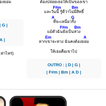
องย
อม
ต้องปล่อยเธอให้เ
ป็นของเขา
F#m
Bm
และวัน
นี้ รู้ดีว่าไม่
มีสิทธิ์
A
G
ที่จะเหนี่ยว
รั้ง
|
G
|
F#m
Bm
แม้ตัวฉัน
ยังเป็นห่
วง
|
Em
A
A
|
หากเ
ขาจะทวง ฉันคงต้องย
อม
ให้เธอคือเขาไป
เท่าไหร่)
OUTRO : |
D
|
G
|
|
F#m
|
Bm
|
A
D
|