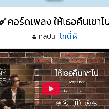
คอร์ดเพลง ให้เธอคืนเขาไ
โทนี่ ผี
ศิลปิน :