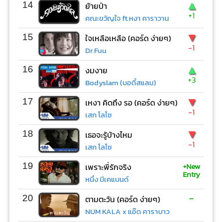
▲
14
ย้ายป่า
+1
คณะขวัญใจ ft.หงา คาราวาน
▼
15
ใจเหลือเหลือ (คอร์ด ง่ายๆ)
-1
Dr.Fuu
▲
16
งมงาย
+3
Bodyslam (บอดี้สแลม)
▼
17
เหงา คิดถึง รอ (คอร์ด ง่ายๆ)
-1
เสก โลโซ
▼
18
เธอจะรู้บ้างไหม
-1
เสก โลโซ
+New
19
เพราะพี่รักจริง
Entry
หนึ่ง บีเคแบนด์
-
20
ตามตะวัน (คอร์ด ง่ายๆ)
NUM KALA x แอ๊ด คาราบาว