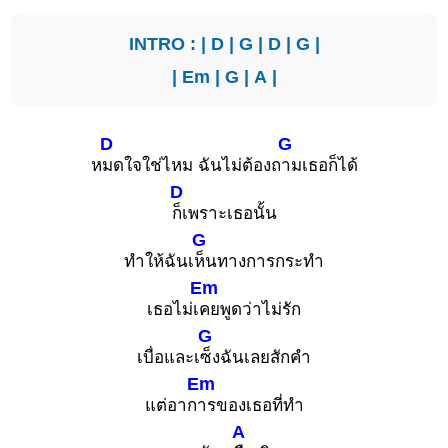
INTRO : |
D
|
G
|
D
|
G
|
|
Em
|
G
|
A
|
D
G
ห
มดใจใช่ไหม ฉันไม่ต้องถ
ามเธอก็ได้
D
ก็เพราะเธอนั้น
G
ทำให้ฉันเ
ห็นทางการกระทำ
Em
เธอไม่เ
คยพูดว่าไม่รัก
G
เบื่อและเ
ซ็งฉันเลยสักคำ
Em
แต่อาก
ารของเธอที่ทำ
A