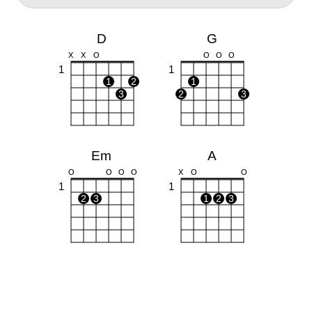
D
G
X
X
O
O
O
O
1
1
1
2
1
3
2
3
Em
A
O
O
O
O
X
O
O
1
1
2
3
1
2
3
Bm
X
1