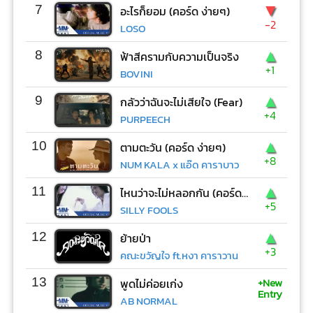
▼
7
อะไรก็ยอม (คอร์ด ง่ายๆ)
-2
LOSO
▲
8
ฟ้าสีครามกับความเป็นจริง
+1
BOVINI
▲
9
กลัวว่าฉันจะไม่เสียใจ (Fear)
+4
PURPEECH
▲
10
ตามตะวัน (คอร์ด ง่ายๆ)
+8
NUM KALA x แอ๊ด คาราบาว
▲
11
ไหนว่าจะไม่หลอกกัน (คอร์ด ง่ายๆ)
+5
SILLY FOOLS
▲
12
ย้ายป่า
+3
คณะขวัญใจ ft.หงา คาราวาน
+New
13
พูดไม่ค่อยเก่ง
Entry
AB NORMAL