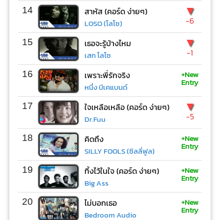
▼
14
สาหัส (คอร์ด ง่ายๆ)
-6
LOSO (โลโซ)
▼
15
เธอจะรู้บ้างไหม
-1
เสก โลโซ
+New
16
เพราะพี่รักจริง
Entry
หนึ่ง บีเคแบนด์
▼
17
ใจเหลือเหลือ (คอร์ด ง่ายๆ)
-5
Dr.Fuu
+New
18
คิดถึง
Entry
SILLY FOOLS (ซิลลี่ฟูล)
+New
19
ทิ้งไว้ในใจ (คอร์ด ง่ายๆ)
Entry
Big Ass
+New
20
ไม่บอกเธอ
Entry
Bedroom Audio