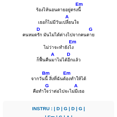
Em
ร้องไห้นอนตายอยู่ตรง
นี้
A
เธอก็ไม่มีวันเป
ลี่ยนใจ
D
G
คนหมด
รัก มันไม่ได้ต่างไปจากคนต
าย
Em
ไม่ว่าจะทำยังไ
ง
A
D
ก็ฟื้นคืน
มาไม่ได้
อีกแล้ว
Bm
Em
จากวัน
นี้ สิ่งที่ฉันต้
องทำให้ได้
G
A
คือทำใ
จว่าต่อไปจะไม่
มีเธอ
INSTRU : |
D
|
G
|
D
|
G
|