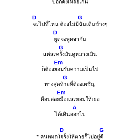
บอกดังเห
ลือเกิน
D
G
จะไปที่ไหน ต้องไม่มี
ฉันเดินข้างๆ
D
พูดจงพูดจากัน
G
แต่ละค
รั้งมันดูหมางเมิน
Em
ก็ต้องย
อมรับความเป็นไป
G
ทางสุดท้
ายที่ต้องเผชิญ
Em
คือปล่อย
มือและยอมให้เธอ
A
ได้เดินอ
อกไป
D
G
* คนหมดใ
จรั้งให้ตายก็ไปอยู่
ดี