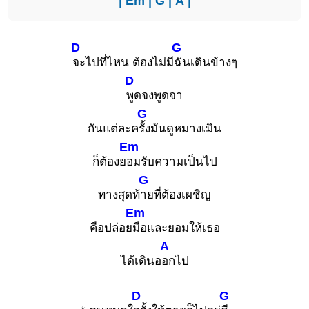
|
Em
|
G
|
A
|
D
G
จะไปที่ไหน ต้องไม่มี
ฉันเดินข้างๆ
D
พูดจงพูดจา
G
กันแต่ละค
รั้งมันดูหมางเมิน
Em
ก็ต้องย
อมรับความเป็นไป
G
ทางสุดท้
ายที่ต้องเผชิญ
Em
คือปล่อย
มือและยอมให้เธอ
A
ได้เดินอ
อกไป
D
G