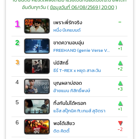
อันดับทุกวัน (
ข้อมูลวันที่ 06/08/2569 | 20:00
)
-
1
เพราะพี่รักจริง
หนึ่ง บีเคแบนด์
▲
2
ขาดความอบอุ่น
+1
FREEHAND (genie Verse Vol.1)
▲
3
บ่มีสิทธิ์
+2
ธีร์ T-REX x หยุด สาละวัน
▲
4
บุญผลาบ่ฮอด
+3
อ้ายแมน ภิสิทธิ์พงษ์
▲
5
ทิ้งกันไม่ได้หรอก
+1
แจ๊ส สปุ๊กนิค ft.เกมส์ สุจิตรา
▼
6
พอได้เสียว
-2
ดิด คิตตี้