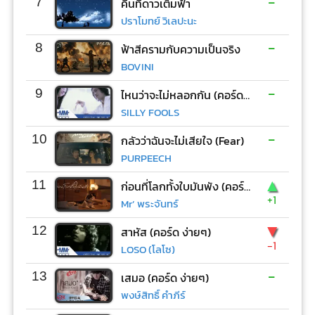
-
7
คืนที่ดาวเต็มฟ้า
ปราโมทย์ วิเลปะนะ
-
8
ฟ้าสีครามกับความเป็นจริง
BOVINI
-
9
ไหนว่าจะไม่หลอกกัน (คอร์ด ง่ายๆ)
SILLY FOOLS
-
10
กลัวว่าฉันจะไม่เสียใจ (Fear)
PURPEECH
▲
11
ก่อนที่โลกทั้งใบมันพัง (คอร์ด ง่ายๆ)
+1
Mr’ พระจันทร์
▼
12
สาหัส (คอร์ด ง่ายๆ)
-1
LOSO (โลโซ)
-
13
เสมอ (คอร์ด ง่ายๆ)
พงษ์สิทธิ์ คำภีร์