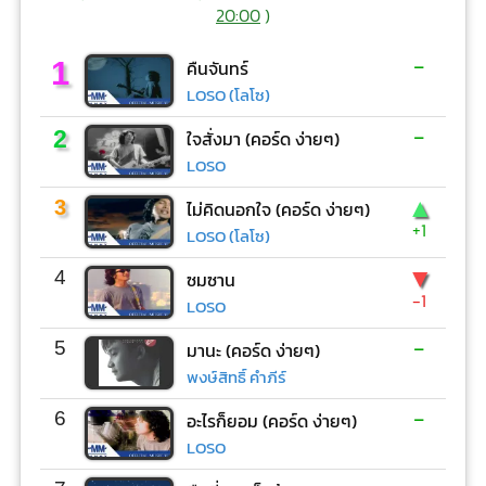
20:00
)
-
1
คืนจันทร์
LOSO (โลโซ)
-
2
ใจสั่งมา (คอร์ด ง่ายๆ)
LOSO
▲
3
ไม่คิดนอกใจ (คอร์ด ง่ายๆ)
+1
LOSO (โลโซ)
▼
4
ซมซาน
-1
LOSO
-
5
มานะ (คอร์ด ง่ายๆ)
พงษ์สิทธิ์ คำภีร์
-
6
อะไรก็ยอม (คอร์ด ง่ายๆ)
LOSO