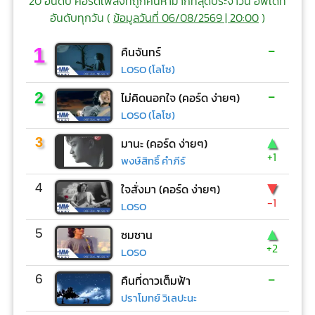
20 อันดับ คอร์ดเพลงที่ถูกค้นหามากที่สุดประจำวัน อัพเดท
อันดับทุกวัน (
ข้อมูลวันที่ 06/08/2569 | 20:00
)
-
1
คืนจันทร์
LOSO (โลโซ)
-
2
ไม่คิดนอกใจ (คอร์ด ง่ายๆ)
LOSO (โลโซ)
▲
3
มานะ (คอร์ด ง่ายๆ)
+1
พงษ์สิทธิ์ คำภีร์
▼
4
ใจสั่งมา (คอร์ด ง่ายๆ)
-1
LOSO
▲
5
ซมซาน
+2
LOSO
-
6
คืนที่ดาวเต็มฟ้า
ปราโมทย์ วิเลปะนะ