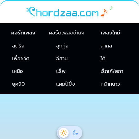
คอร์ดเพลง
คอร์ดเพลงง่ายๆ
เพลงใหม่
สตริง
ลูกทุ่ง
สากล
เพื่อชีวิต
อีสาน
ใต้
เหนือ
แร็พ
เร็กเก้/สกา
ยุค90
แคมป์ปิ้ง
หน้าหนาว