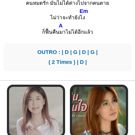
คนหมด
รัก มันไม่ได้ต่างไปจากคนต
าย
Em
ไม่ว่าจะทำยังไ
ง
A
ก็ฟื้นคืน
มาไม่ได้อีกแล้ว
OUTRO : |
D
|
G
|
D
|
G
|
( 2 Times ) |
D
|