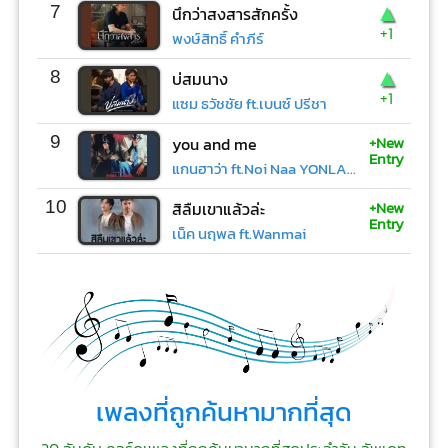
▲
7
นึกว่าสงสารสักครั้ง
+1
พงษ์สิทธิ์ คำภีร์
▲
8
บ่สมนาง
+1
แซม ธวัชชัย ft.เบนซ์ ปรีชา
+New
9
you and me
Entry
แกนฮาว่า ft.Noi Naa YONLAPA
+New
10
สิลืมเขาแล้วล่ะ
Entry
เน็ค นฤพล ft.Wanmai
เพลงที่ถูกค้นหามากที่สุด