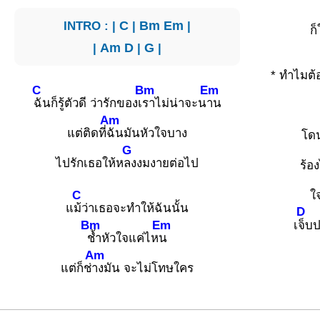
INTRO : |
C
|
Bm
Em
|
ก็
|
Am
D
|
G
|
* ทำไมต้
C
Bm
Em
ฉันก็รู้ตัวดี ว่ารักของเ
ราไม่น่าจะน
าน
Am
แต่ติดที่
ฉันมันหัวใจบาง
โด
G
ไปรักเธอให้ห
ลงงมงายต่อไป
ร้อ
C
ใ
แ
ม้ว่าเธอจะทำให้ฉันนั้น
D
Bm
Em
เ
จ็บป
ช้ำหัวใจแค่ไห
น
Am
แต่ก็ช่
างมัน จะไม่โทษใคร