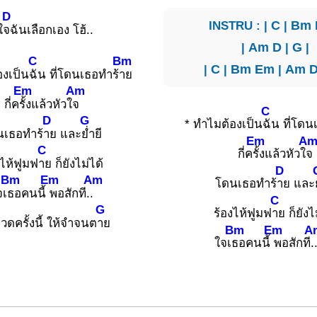
D
INSTRU : |
C
|
Bm
ใ
จฉันเลือกเอง โฮ้..
|
Am
D
|
G
|
C
Bm
|
C
|
Bm
Em
|
Am
องเป็น
ฉัน ที่โดนเธอทำร้
าย
Em
Am
กี่ค
รั้งแล้วหัวใ
จ
C
D
G
* ทำไมต้องเป็น
ฉัน ที่โดน
นเธอทำร้
าย และ
ย่ำยี
Em
A
C
กี่ค
รั้งแล้วหัวใ
จ
งไห้ฟูมฟ
าย ก็ยังไม่ได้
D
Bm
Em
Am
โดนเธอทำร้
าย และ
จเ
ธอคนนี้
พอสักที.
.
C
G
ร้องไห้ฟูมฟ
าย ก็ยังไ
วดครั้งนี้ ให้จำจนต
าย
Bm
Em
A
ใจเ
ธอคนนี้
พอสักที