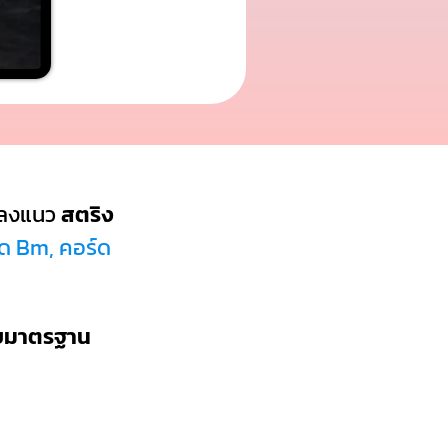
พลงแนว
สตริง
์ด Bm, คอร์ด
บบมาตรฐาน