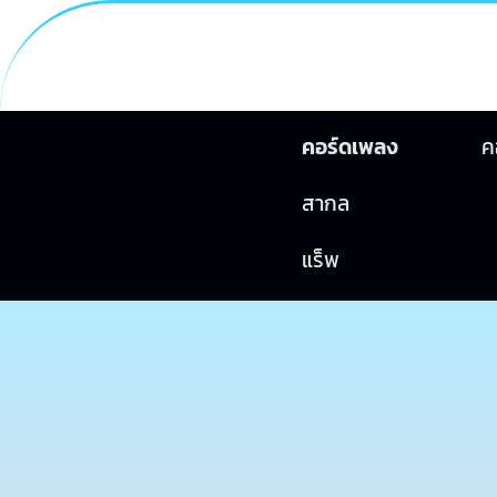
คอร์ดเพลง
ค
สากล
แร็พ