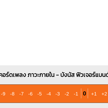
X
X
O
O
O
O
1
1
1
2
1
3
2
3
คอร์ดเพลง ภาวะภายใน - บังนัส ฟิวเจอร์แบนด
0
-9
-8
-7
-6
-5
-4
-3
-2
-1
+1
+2