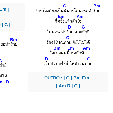
C
Bm
Em
|
* ทำไมต้องเป็น
ฉัน ที่โดนเธอทำร้
าย
Em
Am
กี่ค
รั้งแล้วหัวใ
จ
D
|
G
|
D
G
โดนเธอทำร้
าย และ
ย่ำยี
C
Bm
ร้องไห้จนต
าย ก็ยังไม่ได้
เธอทำร้
าย
Bm
Em
Am
m
ใจเ
ธอคนนี้
พอสักที.
.
D
G
G
เ
จ็บปวดครั้งนี้ ให้จำจนต
าย
ย่ำยี
ม่ได้
OUTRO : |
G
|
Bm
Em
|
m
D
|
Am
D
|
G
|
..