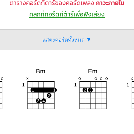
ตารางคอร์ดกีตาร์ของคอร์ดเพลง
ภาวะภายใน
คลิกที่คอร์ดกีต้าร์เพื่อฟังเสียง
แสดงคอร์ดทั้งหมด ▼
Bm
Em
O
X
O
O
O
O
X
1
1
1
1
1
2
3
2
3
4
D
G