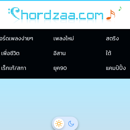
อร์ดเพลงง่ายๆ
เพลงใหม่
สตริง
เพื่อชีวิต
อีสาน
ใต้
เร็กเก้/สกา
ยุค90
แคมป์ปิ้ง