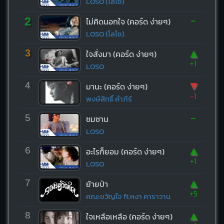
LOSO (โลโซ)
-
2
ไม่คิดนอกใจ (คอร์ด ง่ายๆ)
LOSO (โลโซ)
▲
3
ใจสั่งมา (คอร์ด ง่ายๆ)
+1
LOSO
▼
4
มานะ (คอร์ด ง่ายๆ)
-1
พงษ์สิทธิ์ คำภีร์
-
5
ซมซาน
LOSO
▲
6
อะไรก็ยอม (คอร์ด ง่ายๆ)
+1
LOSO
▲
7
ย้ายป่า
+5
คณะขวัญใจ ft.หงา คาราวาน
▲
8
ใจเหลือเหลือ (คอร์ด ง่ายๆ)