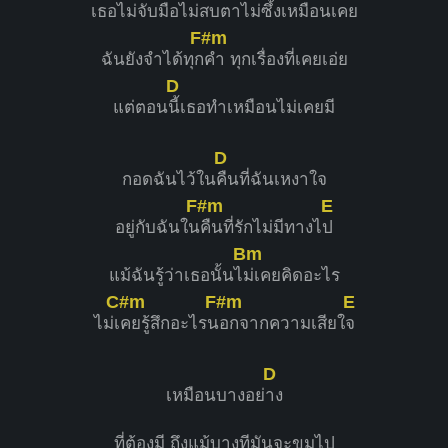
เธอไม่จับมือไม่สบ
ตาไม่ซึ้งเหมือนเคย
F#m
ฉันยังจำได้ทุก
คำ ทุกเรื่องที่เคยเอ่ย
D
แต่ตอน
นี้เธอทำเหมือนไม่เคยมี
D
กอดฉันไว้ใน
คืนที่ฉันเหงาใจ
F#m
E
อยู่กับฉันใน
คืนที่รักไม่มีทางไ
ป
Bm
แม้ฉันรู้ว่าเธอนั้นไ
ม่เคยคิดอะไร
C#m
F#m
E
ไม่เ
คยรู้สึกอะไรน
อกจากความเสียใ
จ
D
เหมือนบางอย่
าง
ที่ต้องมี ถึงแม้บางทีมันจะขมไป