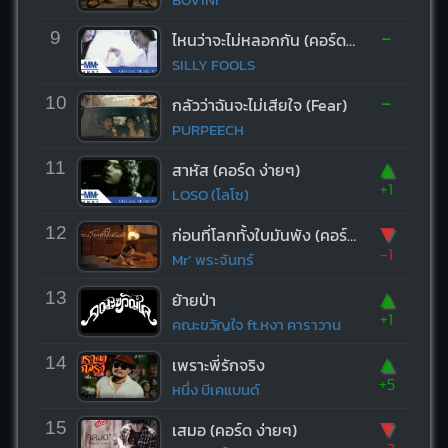
-
9
ไหนว่าจะไม่หลอกกัน (คอร์ด ง่ายๆ)
SILLY FOOLS
-
10
กลัวว่าฉันจะไม่เสียใจ (Fear)
PURPEECH
▲
11
สาหัส (คอร์ด ง่ายๆ)
+1
LOSO (โลโซ)
▼
12
ก่อนที่โลกทั้งใบมันพัง (คอร์ด ง่ายๆ)
-1
Mr’ พระจันทร์
▲
13
ย้ายป่า
+1
คณะขวัญใจ ft.หงา คาราวาน
▲
14
เพราะพี่รักจริง
+5
หนึ่ง บีเคแบนด์
▼
15
เสมอ (คอร์ด ง่ายๆ)