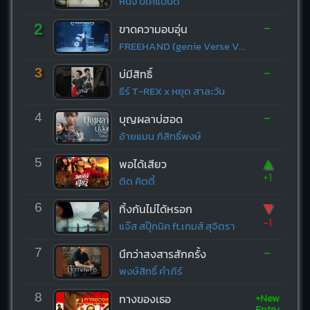
หนึ่ง บีเคแบนด์
-
2
ขาดความอบอุ่น
FREEHAND (genie Verse Vol.1)
-
3
บ่มีสิทธิ์
ธีร์ T-REX x หยุด สาละวัน
-
4
บุญผลาบ่ฮอด
อ้ายแมน ภิสิทธิ์พงษ์
▲
5
พอได้เสียว
+1
ดิด คิตตี้
▼
6
ทิ้งกันไม่ได้หรอก
-1
แจ๊ส สปุ๊กนิค ft.เกมส์ สุจิตรา
-
7
นึกว่าสงสารสักครั้ง
พงษ์สิทธิ์ คำภีร์
+New
8
ทางของเธอ
Entry