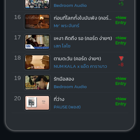
+5
Bedroom Audio
+New
16
ก่อนที่โลกทั้งใบมันพัง (คอร์ด ง่ายๆ)
Entry
Mr’ พระจันทร์
+New
17
เหงา คิดถึง รอ (คอร์ด ง่ายๆ)
Entry
เสก โลโซ
▼
18
ตามตะวัน (คอร์ด ง่ายๆ)
-8
NUM KALA x แอ๊ด คาราบาว
+New
19
รักมือสอง
Entry
Bedroom Audio
+New
20
ที่ว่าง
Entry
PAUSE (พอส)