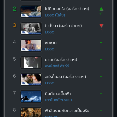
▲
2
ไม่คิดนอกใจ (คอร์ด ง่ายๆ)
+1
LOSO (โลโซ)
▼
3
ใจสั่งมา (คอร์ด ง่ายๆ)
-1
LOSO
-
4
ซมซาน
LOSO
-
5
มานะ (คอร์ด ง่ายๆ)
พงษ์สิทธิ์ คำภีร์
-
6
อะไรก็ยอม (คอร์ด ง่ายๆ)
LOSO
-
7
คืนที่ดาวเต็มฟ้า
ปราโมทย์ วิเลปะนะ
-
8
ฟ้าสีครามกับความเป็นจริง
BOVINI