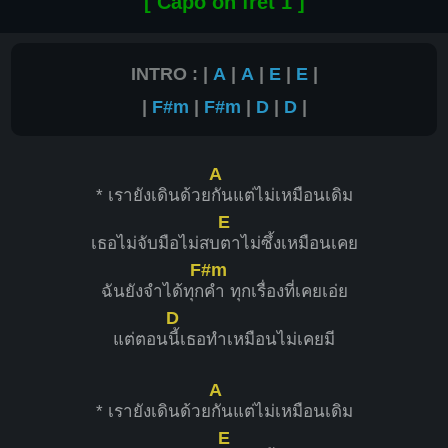
[ Capo on fret 1 ]
INTRO : |
A
|
A
|
E
|
E
|
|
F#m
|
F#m
|
D
|
D
|
A
* เรายังเดินด้วย
กันแต่ไม่เหมือนเดิม
E
เธอไม่จับมือไม่สบ
ตาไม่ซึ้งเหมือนเคย
F#m
ฉันยังจำได้ทุก
คำ ทุกเรื่องที่เคยเอ่ย
D
แต่ตอน
นี้เธอทำเหมือนไม่เคยมี
A
* เรายังเดินด้วย
กันแต่ไม่เหมือนเดิม
E