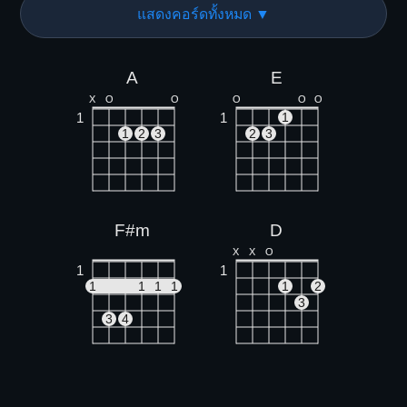
แสดงคอร์ดทั้งหมด ▼
A
E
X
O
O
O
O
O
1
1
1
1
2
3
2
3
F#m
D
X
X
O
1
1
1
1
1
1
1
2
3
3
4
Bm
C#m
X
X
X
O