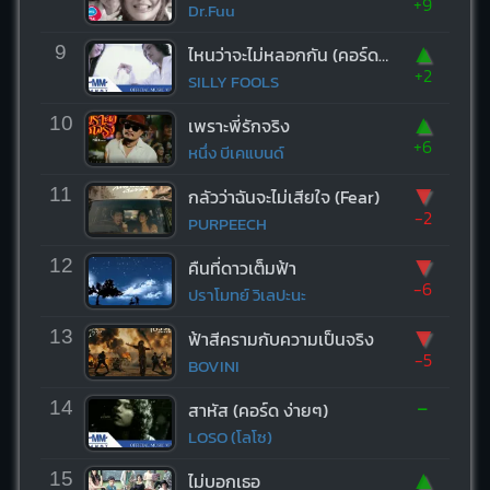
+9
Dr.Fuu
▲
9
ไหนว่าจะไม่หลอกกัน (คอร์ด ง่ายๆ)
+2
SILLY FOOLS
▲
10
เพราะพี่รักจริง
+6
หนึ่ง บีเคแบนด์
▼
11
กลัวว่าฉันจะไม่เสียใจ (Fear)
-2
PURPEECH
▼
12
คืนที่ดาวเต็มฟ้า
-6
ปราโมทย์ วิเลปะนะ
▼
13
ฟ้าสีครามกับความเป็นจริง
-5
BOVINI
-
14
สาหัส (คอร์ด ง่ายๆ)
LOSO (โลโซ)
▲
15
ไม่บอกเธอ