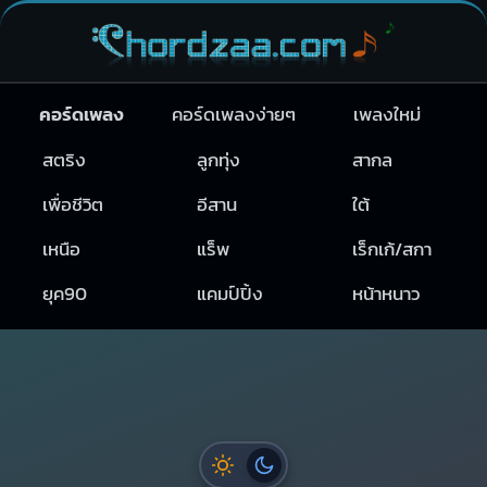
คอร์ดเพลง
คอร์ดเพลงง่ายๆ
เพลงใหม่
สตริง
ลูกทุ่ง
สากล
เพื่อชีวิต
อีสาน
ใต้
เหนือ
แร็พ
เร็กเก้/สกา
ยุค90
แคมป์ปิ้ง
หน้าหนาว