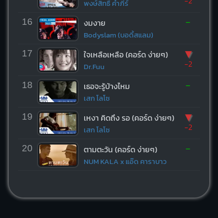
-2
พงษ์สิทธิ์ คำภีร์
-
16
งมงาย
Bodyslam (บอดี้สแลม)
▼
17
ใจเหลือเหลือ (คอร์ด ง่ายๆ)
-2
Dr.Fuu
-
18
เธอจะรู้บ้างไหม
เสก โลโซ
▼
19
เหงา คิดถึง รอ (คอร์ด ง่ายๆ)
-2
เสก โลโซ
-
20
ตามตะวัน (คอร์ด ง่ายๆ)
NUM KALA x แอ๊ด คาราบาว