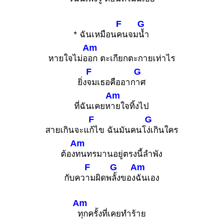
F
G
* ฉันเหมือน
คนจม
น้ำ
Am
หายใจไม่อ
อก ตะเกียกตะกายเท่าไร
F
G
ยิ่ง
จมเธอคืออาก
าศ
Am
ที่ฉันเคยห
ายใจทิ้งไป
F
G
สายเกินจะแ
ก้ไข ฉันมันคนโ
ง่เกินใคร
Am
ต้อง
ทนทรมานอยู่ตรงนี้ลำพัง
F
G
Am
กับคว
ามผิดพ
ลั้งของ
ฉันเอง
Am
ทุกครั้งที่เคยทำร้าย