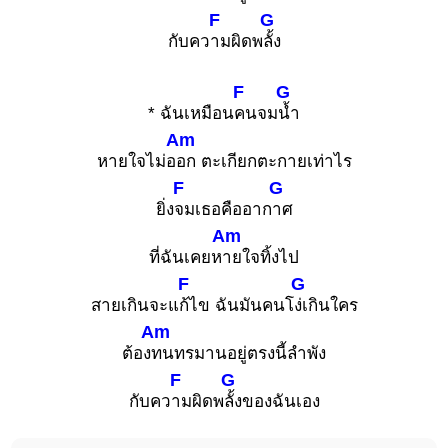
F
G
กับคว
ามผิดพ
ลั้ง
F
G
* ฉันเหมือน
คนจม
น้ำ
Am
หายใจไม่อ
อก ตะเกียกตะกายเท่าไร
F
G
ยิ่ง
จมเธอคืออาก
าศ
Am
ที่ฉันเคยห
ายใจทิ้งไป
F
G
สายเกินจะแ
ก้ไข ฉันมันคนโ
ง่เกินใคร
Am
ต้อง
ทนทรมานอยู่ตรงนี้ลำพัง
F
G
กับคว
ามผิดพ
ลั้งของฉันเอง