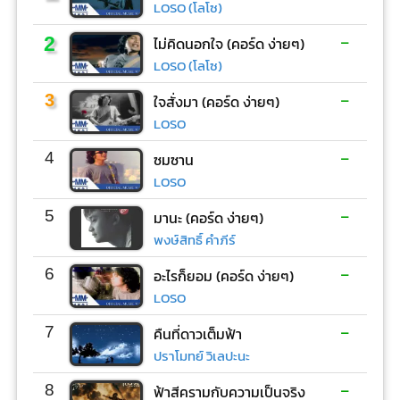
LOSO (โลโซ)
-
2
ไม่คิดนอกใจ (คอร์ด ง่ายๆ)
LOSO (โลโซ)
-
3
ใจสั่งมา (คอร์ด ง่ายๆ)
LOSO
-
4
ซมซาน
LOSO
-
5
มานะ (คอร์ด ง่ายๆ)
พงษ์สิทธิ์ คำภีร์
-
6
อะไรก็ยอม (คอร์ด ง่ายๆ)
LOSO
-
7
คืนที่ดาวเต็มฟ้า
ปราโมทย์ วิเลปะนะ
-
8
ฟ้าสีครามกับความเป็นจริง