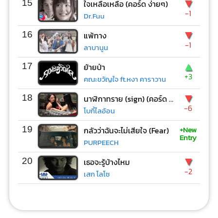
▼
15
ใจเหลือเหลือ (คอร์ด ง่ายๆ)
-1
Dr.Fuu
▼
16
แพ้ทาง
-1
ลาบานูน
▲
17
ย้ายป่า
+3
คณะขวัญใจ ft.หงา คาราวาน
▼
18
นาฬิกาทราย (sign) (คอร์ด ง่ายๆ)
-6
โบกี้ไลอ้อน
+New
19
กลัวว่าฉันจะไม่เสียใจ (Fear)
Entry
PURPEECH
▼
20
เธอจะรู้บ้างไหม
-2
เสก โลโซ