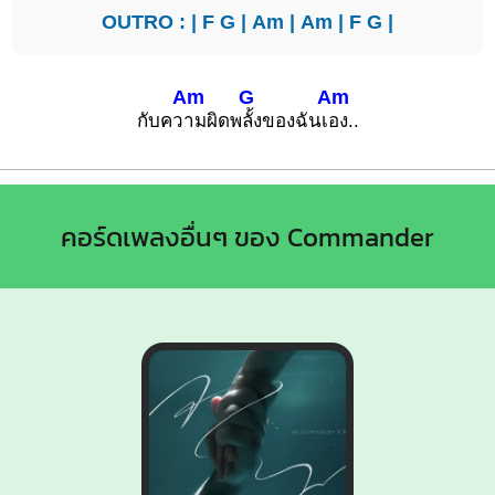
OUTRO : |
F
G
|
Am
|
Am
|
F
G
|
Am
G
Am
กับคว
ามผิดพ
ลั้งของฉันเ
อง..
คอร์ดเพลงอื่นๆ ของ Commander