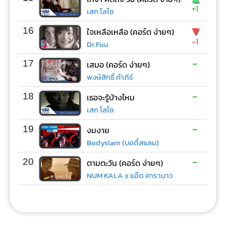
+1
เสก โลโซ
▼
16
ใจเหลือเหลือ (คอร์ด ง่ายๆ)
-1
Dr.Fuu
-
17
เสมอ (คอร์ด ง่ายๆ)
พงษ์สิทธิ์ คำภีร์
-
18
เธอจะรู้บ้างไหม
เสก โลโซ
-
19
งมงาย
Bodyslam (บอดี้สแลม)
-
20
ตามตะวัน (คอร์ด ง่ายๆ)
NUM KALA x แอ๊ด คาราบาว