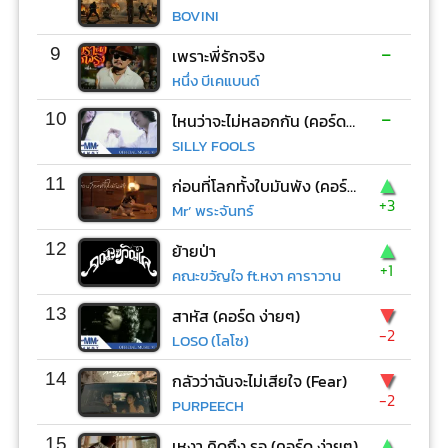
BOVINI
-
9
เพราะพี่รักจริง
หนึ่ง บีเคแบนด์
-
10
ไหนว่าจะไม่หลอกกัน (คอร์ด ง่ายๆ)
SILLY FOOLS
▲
11
ก่อนที่โลกทั้งใบมันพัง (คอร์ด ง่ายๆ)
+3
Mr’ พระจันทร์
▲
12
ย้ายป่า
+1
คณะขวัญใจ ft.หงา คาราวาน
▼
13
สาหัส (คอร์ด ง่ายๆ)
-2
LOSO (โลโซ)
▼
14
กลัวว่าฉันจะไม่เสียใจ (Fear)
-2
PURPEECH
▲
15
เหงา คิดถึง รอ (คอร์ด ง่ายๆ)