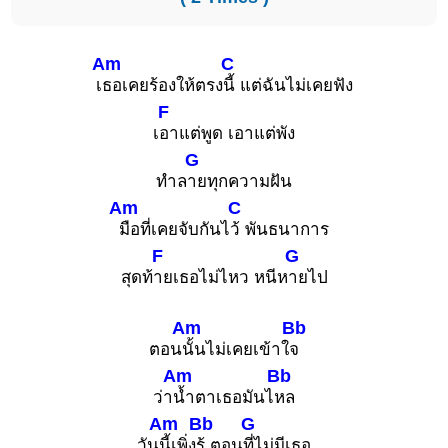
Am
C
เ
ธอเคยร้องให้ตรง
นี้ แต่ฉันไม่เคยฟัง
F
เ
อาแต่พูด เอาแต่พัง
G
ทำล
ายทุกความฝัน
Am
C
มือที่เคยจับกันไ
ว้ พันธนาการ
F
G
สุดท้
ายเธอไม่ไหว หนีห
ายไป
Am
Bb
ตอน
นั้นไม่เคยเข้าใ
จ
Am
Bb
ว่า
น้ำตาเธอมันไ
หล
Am
Bb
G
วัน
นี้เพิ่ง
รู้ ตอน
ที่ไม่มีเธอ