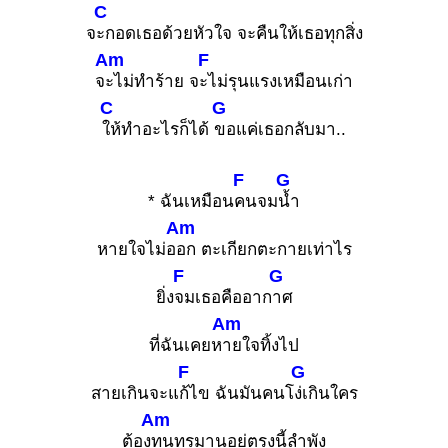
C
จ
ะกอดเธอด้วยหัวใจ จะคืนให้เธอทุกสิ่ง
Am
F
จ
ะไม่ทำร้าย จ
ะไม่รุนแรงเหมือนเก่า
C
G
ให้ทำอะไรก็ได้
ขอแค่เธอกลับมา..
F
G
* ฉันเหมือน
คนจม
น้ำ
Am
หายใจไม่อ
อก ตะเกียกตะกายเท่าไร
F
G
ยิ่ง
จมเธอคืออาก
าศ
Am
ที่ฉันเคยห
ายใจทิ้งไป
F
G
สายเกินจะแ
ก้ไข ฉันมันคนโ
ง่เกินใคร
Am
ต้อง
ทนทรมานอยู่ตรงนี้ลำพัง