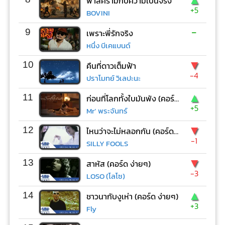
ฟ้าสีครามกับความเป็นจริง
+5
BOVINI
-
9
เพราะพี่รักจริง
หนึ่ง บีเคแบนด์
▼
10
คืนที่ดาวเต็มฟ้า
-4
ปราโมทย์ วิเลปะนะ
▲
11
ก่อนที่โลกทั้งใบมันพัง (คอร์ด ง่ายๆ)
+5
Mr’ พระจันทร์
▼
12
ไหนว่าจะไม่หลอกกัน (คอร์ด ง่ายๆ)
-1
SILLY FOOLS
▼
13
สาหัส (คอร์ด ง่ายๆ)
-3
LOSO (โลโซ)
▲
14
ชาวนากับงูเห่า (คอร์ด ง่ายๆ)
+3
Fly