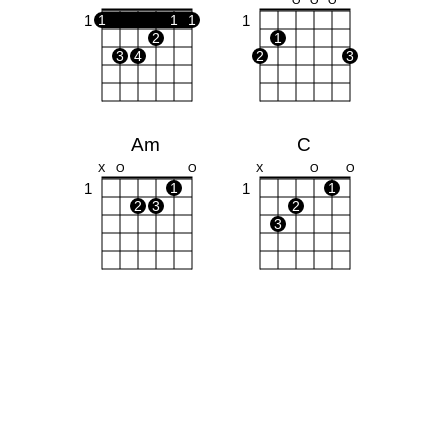
O
O
O
1
1
1
1
1
2
1
3
4
2
3
Am
C
X
O
O
X
O
O
1
1
1
1
2
3
2
3
Bb
X
X
O
1
1
3
4