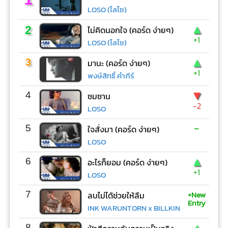
LOSO (โลโซ)
▲
2
ไม่คิดนอกใจ (คอร์ด ง่ายๆ)
+1
LOSO (โลโซ)
▲
3
มานะ (คอร์ด ง่ายๆ)
+1
พงษ์สิทธิ์ คำภีร์
▼
4
ซมซาน
-2
LOSO
-
5
ใจสั่งมา (คอร์ด ง่ายๆ)
LOSO
▲
6
อะไรก็ยอม (คอร์ด ง่ายๆ)
+1
LOSO
+New
7
ลบไม่ได้ช่วยให้ลืม
Entry
INK WARUNTORN x BILLKIN
▲
8