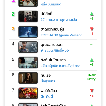
หนึ่ง บีเคแบนด์
▲
2
บ่มีสิทธิ์
+1
ธีร์ T-REX x หยุด สาละวัน
▼
3
ขาดความอบอุ่น
-1
FREEHAND (genie Verse Vol.1)
-
4
บุญผลาบ่ฮอด
อ้ายแมน ภิสิทธิ์พงษ์
▲
5
ทิ้งกันไม่ได้หรอก
+1
แจ๊ส สปุ๊กนิค ft.เกมส์ สุจิตรา
+New
6
คืนเธอ
Entry
บิ๊กสุรินทร์
▼
7
พอได้เสียว
-2
ดิด คิตตี้
▲
8