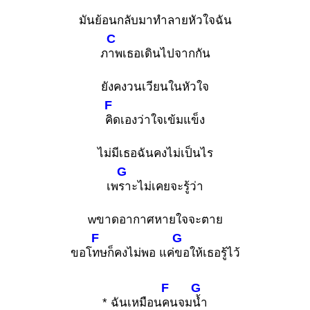
มันย้อนกลับมาทำลายหัวใจฉัน
C
ภ
าพเธอเดินไปจากกัน
ยังคงวนเวียนในหัวใจ
F
คิดเองว่าใจเข้มแข็ง
ไม่มีเธอฉันคงไม่เป็นไร
G
เพ
ราะไม่เคยจะรู้ว่า
wขาดอากาศหายใจจะตาย
F
G
ขอโ
ทษก็คงไม่พอ แค่
ขอให้เธอรู้ไว้
F
G
* ฉันเหมือน
คนจม
น้ำ