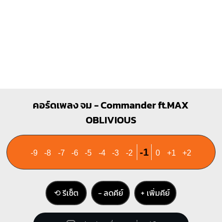
คอร์ดเพลง จม - Commander ft.MAX
OBLIVIOUS
-1
-9
-8
-7
-6
-5
-4
-3
-2
0
+1
+2
⟲ รีเซ็ต
− ลดคีย์
+ เพิ่มคีย์