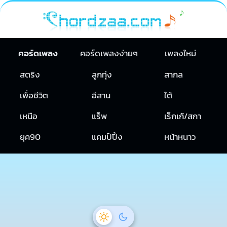
คอร์ดเพลง
คอร์ดเพลงง่ายๆ
เพลงใหม่
สตริง
ลูกทุ่ง
สากล
เพื่อชีวิต
อีสาน
ใต้
เหนือ
แร็พ
เร็กเก้/สกา
ยุค90
แคมป์ปิ้ง
หน้าหนาว