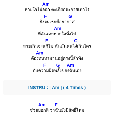
Am
หายใจไม่อ
อก ตะเกียกตะกายเท่าไร
F
G
ยิ่ง
จมเธอคืออาก
าศ
Am
ที่ฉันเคยห
ายใจทิ้งไป
F
G
สายเกินจะแ
ก้ไข ฉันมันคนโ
ง่เกินใคร
Am
ต้อง
ทนทรมานอยู่ตรงนี้ลำพัง
F
G
Am
กับคว
ามผิดพ
ลั้งของ
ฉันเอง
INSTRU : |
Am
| ( 4 Times )
Am
F
ช่วยบ
อกที ว่า
ฉันยังมีสิทธิ์ไหม