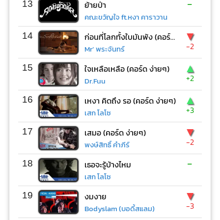
-
13
ย้ายป่า
คณะขวัญใจ ft.หงา คาราวาน
▼
14
ก่อนที่โลกทั้งใบมันพัง (คอร์ด ง่ายๆ)
-2
Mr’ พระจันทร์
▲
15
ใจเหลือเหลือ (คอร์ด ง่ายๆ)
+2
Dr.Fuu
▲
16
เหงา คิดถึง รอ (คอร์ด ง่ายๆ)
+3
เสก โลโซ
▼
17
เสมอ (คอร์ด ง่ายๆ)
-2
พงษ์สิทธิ์ คำภีร์
-
18
เธอจะรู้บ้างไหม
เสก โลโซ
▼
19
งมงาย
-3
Bodyslam (บอดี้สแลม)