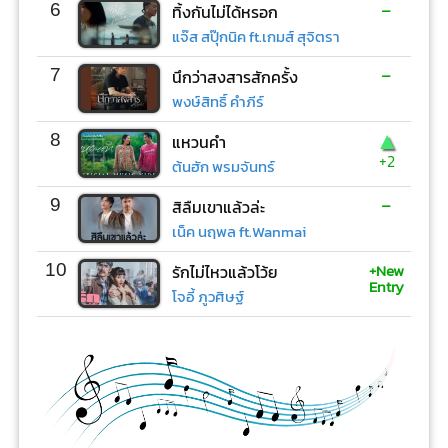
-
6
ทิ้งกันไม่ได้หรอก
แจ๊ส สปุ๊กนิค ft.เกมส์ สุจิตรา
-
7
นึกว่าสงสารสักครั้ง
พงษ์สิทธิ์ คำภีร์
▲
8
แหวนคำ
+2
ต้นฮัก พรมจันทร์
-
9
สิลืมเขาแล้วล่ะ
เน็ค นฤพล ft.Wanmai
+New
10
รักไม่ไหวแล้วโว้ย
Entry
โจอี้ ภูวศิษฐ์