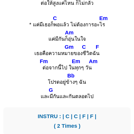
ต่อให้
สูงแค่ไหน ก็ไม่ก
ลัว
C
Em
* แค่มีเธอก็
พอแล้ว ไม่ต้องการอะไ
ร
Am
แค่มีกันก็
อุ่นในใจ
Gm
C
F
เธอคือความหม
ายของ
ชีวิตฉั
น
Fm
Em
Am
ต่อจากนี้ไป ใน
ทุกๆ วัน
Bb
โปรดอยู่ข้
างๆ ฉัน
G
และ
มีกันและกันตลอดไป
INSTRU : |
C
|
C
|
F
|
F
|
( 2 Times )