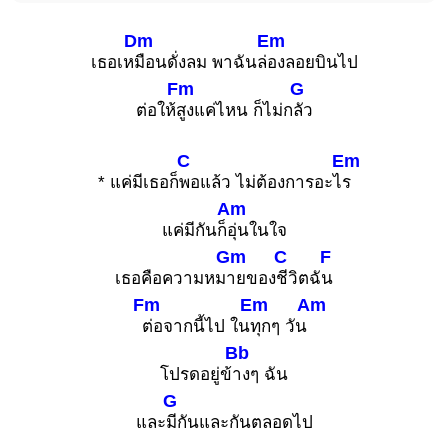
Dm
Em
เธอเห
มือนดั่งลม พาฉันล่
องลอยบินไป
Fm
G
ต่อให้
สูงแค่ไหน ก็ไม่ก
ลัว
C
Em
* แค่มีเธอก็
พอแล้ว ไม่ต้องการอะไ
ร
Am
แค่มีกันก็
อุ่นในใจ
Gm
C
F
เธอคือความหม
ายของ
ชีวิตฉั
น
Fm
Em
Am
ต่อจากนี้ไป ใน
ทุกๆ วัน
Bb
โปรดอยู่ข้
างๆ ฉัน
G
และ
มีกันและกันตลอดไป