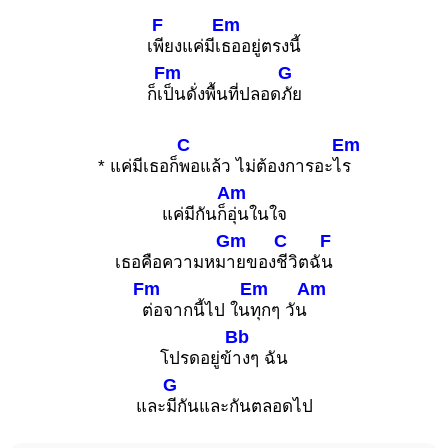
F
Em
เ
พียงแค่มีเ
ธออยู่ตรงนี้
Fm
G
ก็เ
ป็นดั่งพื้นที่ปลอด
ภัย
C
Em
* แค่มีเธอก็
พอแล้ว ไม่ต้องการอะไ
ร
Am
แค่มีกันก็
อุ่นในใจ
Gm
C
F
เธอคือความหม
ายของ
ชีวิตฉั
น
Fm
Em
Am
ต่อจากนี้ไป ใน
ทุกๆ วัน
Bb
โปรดอยู่ข้
างๆ ฉัน
G
และ
มีกันและกันตลอดไป