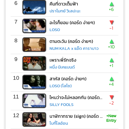
▲
6
คืนที่ดาวเต็มฟ้า
+6
ปราโมทย์ วิเลปะนะ
▼
7
อะไรก็ยอม (คอร์ด ง่ายๆ)
-1
LOSO
▲
8
ตามตะวัน (คอร์ด ง่ายๆ)
+10
NUM KALA x แอ๊ด คาราบาว
▲
9
เพราะพี่รักจริง
+1
หนึ่ง บีเคแบนด์
▲
10
สาหัส (คอร์ด ง่ายๆ)
+4
LOSO (โลโซ)
▼
11
ไหนว่าจะไม่หลอกกัน (คอร์ด ง่ายๆ)
-2
SILLY FOOLS
+New
12
นาฬิกาทราย (sign) (คอร์ด ง่ายๆ)
Entry
โบกี้ไลอ้อน