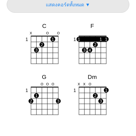
แสดงคอร์ดทั้งหมด ▼
C
F
X
O
O
1
1
1
1
1
1
2
2
3
3
4
G
Dm
O
O
O
X
X
O
1
1
1
1
2
2
3
3
Em
Fm
O
O
O
O