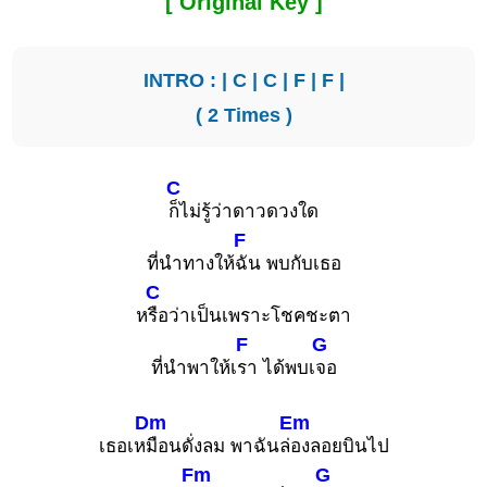
[ Original Key ]
INTRO : |
C
|
C
|
F
|
F
|
( 2 Times )
C
ก็ไม่รู้ว่าดาวดวงใด
F
ที่นำทางให้
ฉัน พบกับเธอ
C
ห
รือว่าเป็นเพราะโชคชะตา
F
G
ที่นำพาให้เ
รา ได้พบเ
จอ
Dm
Em
เธอเห
มือนดั่งลม พาฉันล่
องลอยบินไป
Fm
G