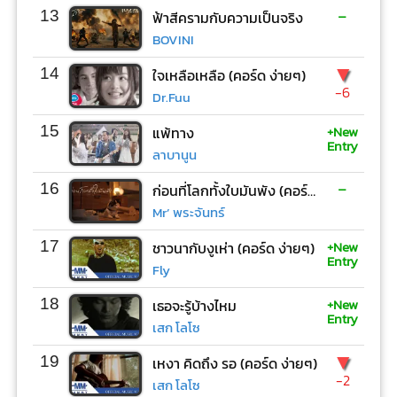
-
13
ฟ้าสีครามกับความเป็นจริง
BOVINI
▼
14
ใจเหลือเหลือ (คอร์ด ง่ายๆ)
-6
Dr.Fuu
+New
15
แพ้ทาง
Entry
ลาบานูน
-
16
ก่อนที่โลกทั้งใบมันพัง (คอร์ด ง่ายๆ)
Mr’ พระจันทร์
+New
17
ชาวนากับงูเห่า (คอร์ด ง่ายๆ)
Entry
Fly
+New
18
เธอจะรู้บ้างไหม
Entry
เสก โลโซ
▼
19
เหงา คิดถึง รอ (คอร์ด ง่ายๆ)
-2
เสก โลโซ