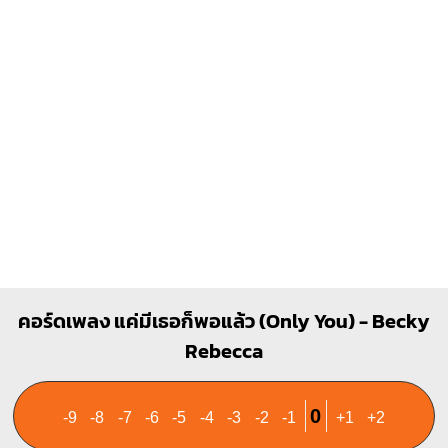
1
1
1
1
1
1
2
3
3
4
Am
Gm
X
O
O
O
O
1
1
1
1
2
3
2
3
4
Bb
คอร์ดเพลง แค่มีเธอก็พอแล้ว (Only You) - Becky
X
X
O
Rebecca
1
1
3
4
0
-9
-8
-7
-6
-5
-4
-3
-2
-1
+1
+2