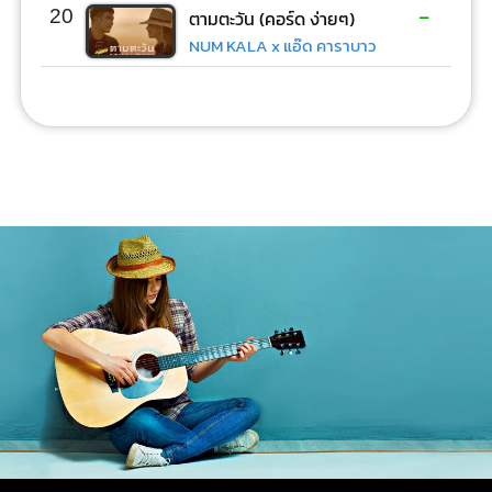
-
20
ตามตะวัน (คอร์ด ง่ายๆ)
NUM KALA x แอ๊ด คาราบาว