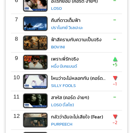
-
6
อะไรก็ยอม (คอร์ด ง่ายๆ)
LOSO
-
7
คืนที่ดาวเต็มฟ้า
ปราโมทย์ วิเลปะนะ
-
8
ฟ้าสีครามกับความเป็นจริง
BOVINI
▲
9
เพราะพี่รักจริง
+5
หนึ่ง บีเคแบนด์
▼
10
ไหนว่าจะไม่หลอกกัน (คอร์ด ง่ายๆ)
-1
SILLY FOOLS
-
11
สาหัส (คอร์ด ง่ายๆ)
LOSO (โลโซ)
▼
12
กลัวว่าฉันจะไม่เสียใจ (Fear)
-2
PURPEECH