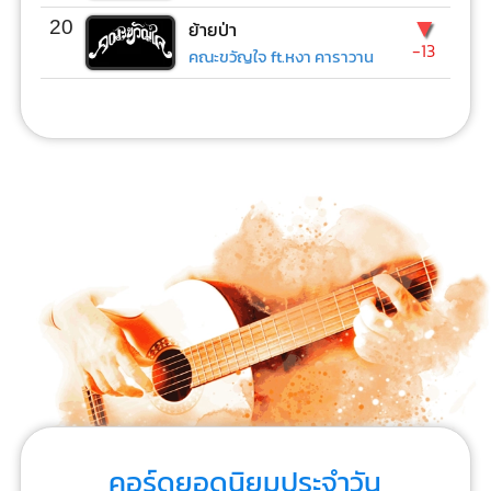
▼
20
ย้ายป่า
-13
คณะขวัญใจ ft.หงา คาราวาน
คอร์ดยอดนิยมประจำวัน