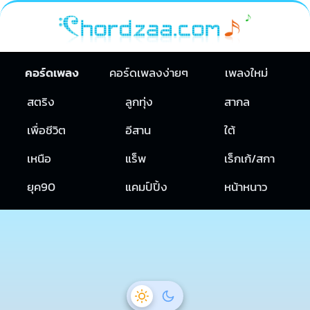
คอร์ดเพลง
คอร์ดเพลงง่ายๆ
เพลงใหม่
สตริง
ลูกทุ่ง
สากล
เพื่อชีวิต
อีสาน
ใต้
เหนือ
แร็พ
เร็กเก้/สกา
ยุค90
แคมป์ปิ้ง
หน้าหนาว