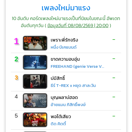
เพลงใหม่มาแรง
10 อันดับ คอร์ดเพลงใหม่มาแรงเป็นที่นิยมในขณะนี้ อัพเดท
อันดับทุกวัน (
ข้อมูลวันที่ 08/08/2569 | 20:00
)
-
1
เพราะพี่รักจริง
หนึ่ง บีเคแบนด์
-
2
ขาดความอบอุ่น
FREEHAND (genie Verse Vol.1)
-
3
บ่มีสิทธิ์
ธีร์ T-REX x หยุด สาละวัน
-
4
บุญผลาบ่ฮอด
อ้ายแมน ภิสิทธิ์พงษ์
-
5
พอได้เสียว
ดิด คิตตี้