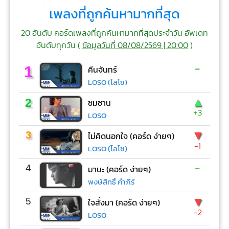
เพลงที่ถูกค้นหามากที่สุด
20 อันดับ คอร์ดเพลงที่ถูกค้นหามากที่สุดประจำวัน อัพเดท
อันดับทุกวัน (
ข้อมูลวันที่ 08/08/2569 | 20:00
)
-
1
คืนจันทร์
LOSO (โลโซ)
▲
2
ซมซาน
+3
LOSO
▼
3
ไม่คิดนอกใจ (คอร์ด ง่ายๆ)
-1
LOSO (โลโซ)
-
4
มานะ (คอร์ด ง่ายๆ)
พงษ์สิทธิ์ คำภีร์
▼
5
ใจสั่งมา (คอร์ด ง่ายๆ)
-2
LOSO