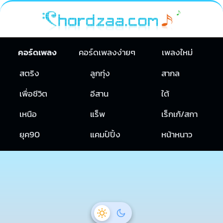
คอร์ดเพลง
คอร์ดเพลงง่ายๆ
เพลงใหม่
สตริง
ลูกทุ่ง
สากล
เพื่อชีวิต
อีสาน
ใต้
เหนือ
แร็พ
เร็กเก้/สกา
ยุค90
แคมป์ปิ้ง
หน้าหนาว