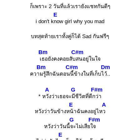
ก็เพราะ 2 วันที่แล้วเรายังแชทกันดีๆ
E
i don't k
now girl why you mad
บทสุดท้ายเราทั้งคู่ก็ได้ Sad กันฟรีๆ
Bm
C#m
เ
ธอยังคงคอยสับ
สนอยู่ในใจ
Bm
C#m
Dm
ควา
มรู้สึกฉันตอน
นี้ข้างในที่เก็บไ
ว้..
A
G
F#m
* ห
วังว่าเธอจะ
มีชีวิตที่ดีก
ว่า
E
A
หวังว่าวันข้างห
น้าฉันคงอยู่ไห
ว
G
F#m
หวังว่าวันนี้
จะไม่เสียใ
จ
E