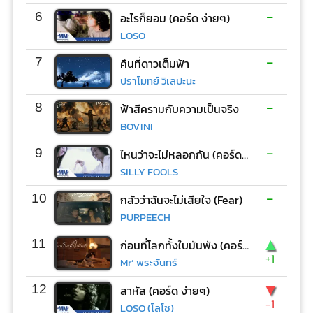
-
6
อะไรก็ยอม (คอร์ด ง่ายๆ)
LOSO
-
7
คืนที่ดาวเต็มฟ้า
ปราโมทย์ วิเลปะนะ
-
8
ฟ้าสีครามกับความเป็นจริง
BOVINI
-
9
ไหนว่าจะไม่หลอกกัน (คอร์ด ง่ายๆ)
SILLY FOOLS
-
10
กลัวว่าฉันจะไม่เสียใจ (Fear)
PURPEECH
▲
11
ก่อนที่โลกทั้งใบมันพัง (คอร์ด ง่ายๆ)
+1
Mr’ พระจันทร์
▼
12
สาหัส (คอร์ด ง่ายๆ)
-1
LOSO (โลโซ)