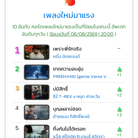
เพลงใหม่มาแรง
10 อันดับ คอร์ดเพลงใหม่มาแรงเป็นที่นิยมในขณะนี้ อัพเดท
อันดับทุกวัน (
ข้อมูลวันที่ 06/08/2569 | 20:00
)
-
1
เพราะพี่รักจริง
หนึ่ง บีเคแบนด์
▲
2
ขาดความอบอุ่น
+1
FREEHAND (genie Verse Vol.1)
▲
3
บ่มีสิทธิ์
+2
ธีร์ T-REX x หยุด สาละวัน
▲
4
บุญผลาบ่ฮอด
+3
อ้ายแมน ภิสิทธิ์พงษ์
▲
5
ทิ้งกันไม่ได้หรอก
+1
แจ๊ส สปุ๊กนิค ft.เกมส์ สุจิตรา