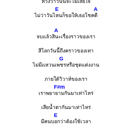
หวังว่าวันนี้
จะไม่เสียใ
จ
E
A
ไม่ว่าวันไ
หนก็ขอให้เธอโชค
ดี
A
จบแล้วสิ
นะเรื่องราวของเรา
สีโลกวันนี้ถึงคราวของเทา
G
ไม่มีแหวนเพ
ชรหรือชุดแต่งงาน
ภายใต้วิวาห์ของเรา
F#m
เราพยาย
ามกันมาเท่าไหร่
เสียน้ำตากันมาเท่าไหร่
E
มีคนบ
อกว่าต้องใช้เวลา