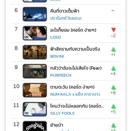
-
6
คืนที่ดาวเต็มฟ้า
ปราโมทย์ วิเลปะนะ
▼
7
อะไรก็ยอม (คอร์ด ง่ายๆ)
-2
LOSO
▲
8
ฟ้าสีครามกับความเป็นจริง
+1
BOVINI
▲
9
กลัวว่าฉันจะไม่เสียใจ (Fear)
+4
PURPEECH
▲
10
ตามตะวัน (คอร์ด ง่ายๆ)
+8
NUM KALA x แอ๊ด คาราบาว
▲
11
ไหนว่าจะไม่หลอกกัน (คอร์ด ง่ายๆ)
+5
SILLY FOOLS
▲
12
ย้ายป่า
+3