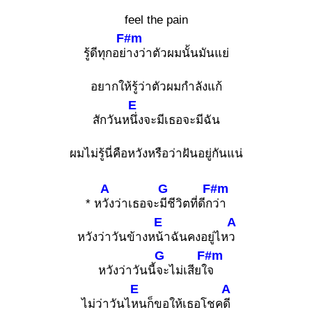
feel the pain
F#m
รู้ดีทุกอย่
างว่าตัวผมนั้นมันแย่
อยากให้รู้ว่าตัวผมกำลังแก้
E
สักวันห
นึ่งจะมีเธอจะมีฉัน
ผมไม่รู้นี่คือหวังหรือว่าฝันอยู่กันแน่
A
G
F#m
* ห
วังว่าเธอจะ
มีชีวิตที่ดีก
ว่า
E
A
หวังว่าวันข้างห
น้าฉันคงอยู่ไห
ว
G
F#m
หวังว่าวันนี้
จะไม่เสียใ
จ
E
A
ไม่ว่าวันไ
หนก็ขอให้เธอโชค
ดี