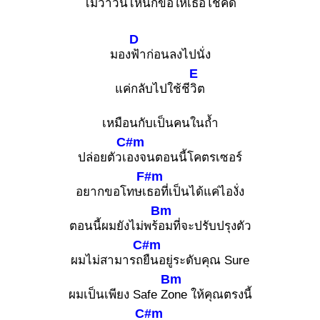
ไม่ว่าวันไ
หนก็ขอให้เธอโชคดี
D
มอง
ฟ้าก่อนลงไปนั่ง
E
แค่กลับไปใช้ชี
วิต
เหมือนกับเป็นคนในถ้ำ
C#m
ปล่อยตัวเ
องจนตอนนี้โคตรเซอร์
F#m
อยากขอโทษเ
ธอที่เป็นได้แค่ไองั่ง
Bm
ตอนนี้ผมยังไม่พร้
อมที่จะปรับปรุงตัว
C#m
ผมไม่สามารถ
ยืนอยู่ระดับคุณ Sure
Bm
ผมเป็นเพียง Safe Z
one ให้คุณตรงนี้
C#m