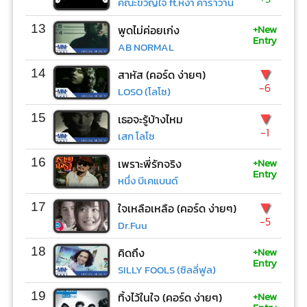
คณะขวัญใจ ft.หงา คาราวาน
+New
13
พูดไม่ค่อยเก่ง
Entry
AB NORMAL
▼
14
สาหัส (คอร์ด ง่ายๆ)
-6
LOSO (โลโซ)
▼
15
เธอจะรู้บ้างไหม
-1
เสก โลโซ
+New
16
เพราะพี่รักจริง
Entry
หนึ่ง บีเคแบนด์
▼
17
ใจเหลือเหลือ (คอร์ด ง่ายๆ)
-5
Dr.Fuu
+New
18
คิดถึง
Entry
SILLY FOOLS (ซิลลี่ฟูล)
+New
19
ทิ้งไว้ในใจ (คอร์ด ง่ายๆ)