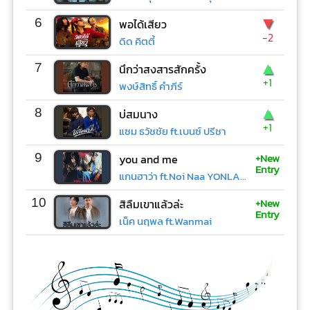
▼
6
พอได้เสียว
-2
ดิด คิตตี้
▲
7
นึกว่าสงสารสักครั้ง
+1
พงษ์สิทธิ์ คำภีร์
▲
8
บ่สมนาง
+1
แซม ธวัชชัย ft.เบนซ์ ปรีชา
+New
9
you and me
Entry
แกนฮาว่า ft.Noi Naa YONLAPA
+New
10
สิลืมเขาแล้วล่ะ
Entry
เน็ค นฤพล ft.Wanmai