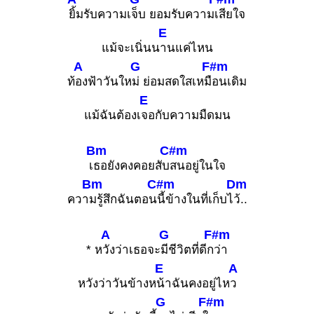
ยิ้มรับความเ
จ็บ ยอมรับความเ
สียใจ
E
แม้จะเนิ่นน
านแค่ไหน
A
G
F#m
ท้
องฟ้าวันให
ม่ ย่อมสดใสเหมื
อนเดิม
E
แม้ฉันต้องเ
จอกับความมืดมน
Bm
C#m
เ
ธอยังคงคอยสับ
สนอยู่ในใจ
Bm
C#m
Dm
ควา
มรู้สึกฉันตอน
นี้ข้างในที่เก็บไ
ว้..
A
G
F#m
* ห
วังว่าเธอจะ
มีชีวิตที่ดีก
ว่า
E
A
หวังว่าวันข้างห
น้าฉันคงอยู่ไห
ว
G
F#m