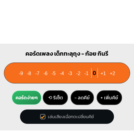
คอร์ดเพลง เด็กทะลุถุง - ก้อย กินรี
0
-9
-8
-7
-6
-5
-4
-3
-2
-1
+1
+2
คอร์ดง่ายๆ
⟲ รีเซ็ต
− ลดคีย์
+ เพิ่มคีย์
เล่นเสียงเมื่อกดเปลี่ยนคีย์