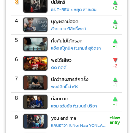
▲
3
บ่มีสิทธิ์
+2
ธีร์ T-REX x หยุด สาละวัน
▲
4
บุญผลาบ่ฮอด
+3
อ้ายแมน ภิสิทธิ์พงษ์
▲
5
ทิ้งกันไม่ได้หรอก
+1
แจ๊ส สปุ๊กนิค ft.เกมส์ สุจิตรา
▼
6
พอได้เสียว
-2
ดิด คิตตี้
▲
7
นึกว่าสงสารสักครั้ง
+1
พงษ์สิทธิ์ คำภีร์
▲
8
บ่สมนาง
+1
แซม ธวัชชัย ft.เบนซ์ ปรีชา
+New
9
you and me
Entry
แกนฮาว่า ft.Noi Naa YONLAPA