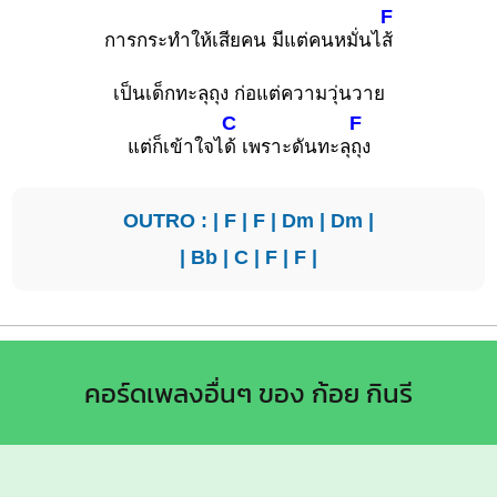
F
การกระทำให้เสียคน มีแต่คนหมั่นไ
ส้
เป็นเด็กทะลุถุง ก่อแต่ความวุ่นวาย
C
F
แต่ก็เข้าใจไ
ด้ เพราะดันทะลุ
ถุง
OUTRO : |
F
|
F
|
Dm
|
Dm
|
|
Bb
|
C
|
F
|
F
|
คอร์ดเพลงอื่นๆ ของ ก้อย กินรี