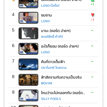
+1
LOSO (โลโซ)
▼
4
ซมซาน
-1
LOSO
-
5
มานะ (คอร์ด ง่ายๆ)
พงษ์สิทธิ์ คำภีร์
-
6
อะไรก็ยอม (คอร์ด ง่ายๆ)
LOSO
-
7
คืนที่ดาวเต็มฟ้า
ปราโมทย์ วิเลปะนะ
-
8
ฟ้าสีครามกับความเป็นจริง
BOVINI
-
9
ไหนว่าจะไม่หลอกกัน (คอร์ด ง่ายๆ)
SILLY FOOLS