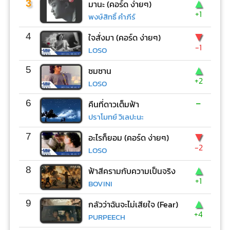
▲
3
มานะ (คอร์ด ง่ายๆ)
+1
พงษ์สิทธิ์ คำภีร์
▼
4
ใจสั่งมา (คอร์ด ง่ายๆ)
-1
LOSO
▲
5
ซมซาน
+2
LOSO
-
6
คืนที่ดาวเต็มฟ้า
ปราโมทย์ วิเลปะนะ
▼
7
อะไรก็ยอม (คอร์ด ง่ายๆ)
-2
LOSO
▲
8
ฟ้าสีครามกับความเป็นจริง
+1
BOVINI
▲
9
กลัวว่าฉันจะไม่เสียใจ (Fear)
+4
PURPEECH