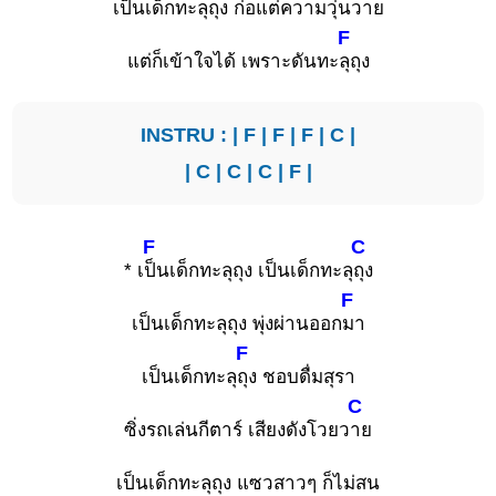
เป็นเด็กทะลุถุง ก่อแต่ความวุ่นวาย
F
แต่ก็เข้าใจได้ เพราะดันทะ
ลุถุง
INSTRU : |
F
|
F
|
F
|
C
|
|
C
|
C
|
C
|
F
|
F
C
* เ
ป็นเด็กทะลุถุง เป็นเด็กทะลุ
ถุง
F
เป็นเด็กทะลุถุง พุ่งผ่านออก
มา
F
เป็นเด็กทะลุ
ถุง ชอบดื่มสุรา
C
ซิ่งรถเล่นกีตาร์ เสียงดังโวยว
าย
เป็นเด็กทะลุถุง แซวสาวๆ ก็ไม่สน