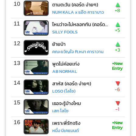
▲
10
ตามตะวัน (คอร์ด ง่ายๆ)
+8
NUM KALA x แอ๊ด คาราบาว
▲
11
ไหนว่าจะไม่หลอกกัน (คอร์ด ง่ายๆ)
+5
SILLY FOOLS
▲
12
ย้ายป่า
+3
คณะขวัญใจ ft.หงา คาราวาน
+New
13
พูดไม่ค่อยเก่ง
Entry
AB NORMAL
▼
14
สาหัส (คอร์ด ง่ายๆ)
-6
LOSO (โลโซ)
▼
15
เธอจะรู้บ้างไหม
-1
เสก โลโซ
+New
16
เพราะพี่รักจริง
Entry
หนึ่ง บีเคแบนด์