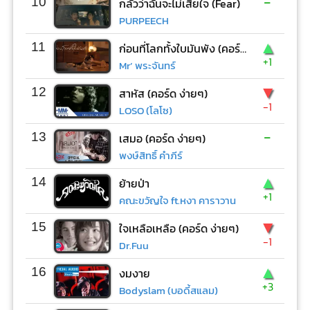
-
10
กลัวว่าฉันจะไม่เสียใจ (Fear)
PURPEECH
▲
11
ก่อนที่โลกทั้งใบมันพัง (คอร์ด ง่ายๆ)
+1
Mr’ พระจันทร์
▼
12
สาหัส (คอร์ด ง่ายๆ)
-1
LOSO (โลโซ)
-
13
เสมอ (คอร์ด ง่ายๆ)
พงษ์สิทธิ์ คำภีร์
▲
14
ย้ายป่า
+1
คณะขวัญใจ ft.หงา คาราวาน
▼
15
ใจเหลือเหลือ (คอร์ด ง่ายๆ)
-1
Dr.Fuu
▲
16
งมงาย
+3
Bodyslam (บอดี้สแลม)