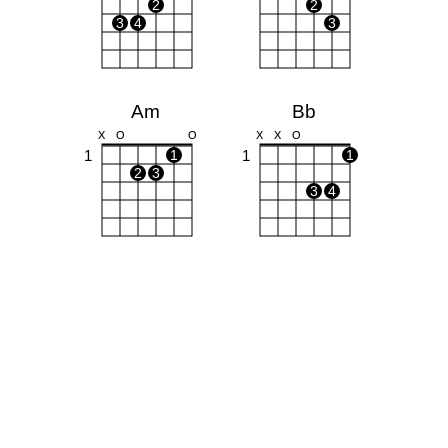
2
2
3
4
3
Am
Bb
X
O
O
X
X
O
1
1
1
1
2
3
3
4
C
Gm
X
O
O
O
O
1
1
1
1
2
3
2
3
4