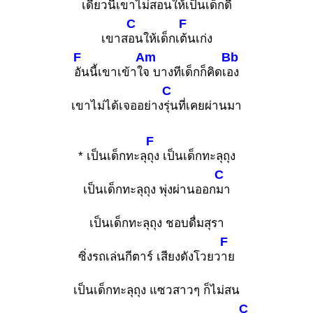
เดี๋
ยวนี้เขาไม่ส
อนให้เป็นเด็ก
ดี
C
F
เขาส
อนให้เด็กเ
ต้นเก่ง
F
Am
Bb
อันนี้เขาเข้าใ
จ บางทีเด็กก็คิดเ
อง
C
เขาไม่ได้เจออย่าง
รุ่นที่เคยผ่านมา
F
* เป็นเด็กทะลุ
ถุง เป็นเด็กทะลุถุง
C
เป็นเด็กทะลุถุง พุ่งผ่านออก
มา
เป็นเด็กทะลุถุง ชอบดื่มสุรา
F
ซิ่งรถเล่นกีตาร์ เสียงดังโวยว
าย
เป็นเด็กทะลุถุง แซวสาวๆ ก็ไม่สน
C