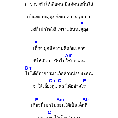
การกระทำให้เสียคน มีแต่คนหมั่นไ
ส้
เป็นเด็กทะลุถุง ก่อแต่ความวุ่นวาย
F
แต่ก็เข้าใจได้ เพราะดันทะ
ลุถุง
F
เ
ด็กๆ ยุคนี้ความคิดก็แปลกๆ
Am
ที่ให้เกิดมานั้นไม่ใ
ช่บุญคุณ
Dm
ไ
ม่ได้ต้องการมาเกิดสักหน่อยนะคุณ
Gm
C
F
จะให้เลี้ยง
ดู..
คุณได้อย่างไ
ร
F
Am
Bb
เดี๋
ยวนี้เขาไม่ส
อนให้เป็นเด็ก
ดี
C
F
เขาส
อนให้เด็กเ
ต้นเก่ง