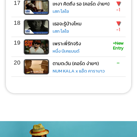
▼
17
เหงา คิดถึง รอ (คอร์ด ง่ายๆ)
-1
เสก โลโซ
▼
18
เธอจะรู้บ้างไหม
-1
เสก โลโซ
+New
19
เพราะพี่รักจริง
Entry
หนึ่ง บีเคแบนด์
-
20
ตามตะวัน (คอร์ด ง่ายๆ)
NUM KALA x แอ๊ด คาราบาว