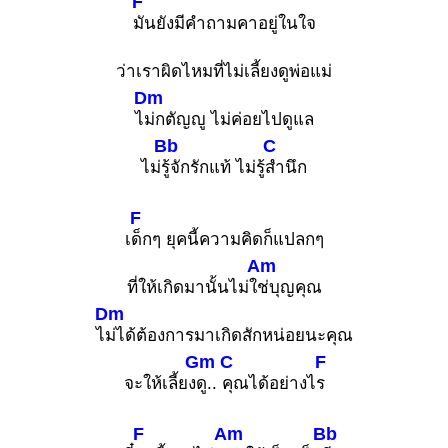
F
มันยังมีคำถามคาอยู่ในใจ
ว่าเราผิดไหมที่ไม่เลี้ยงดูพ่อแม่
Dm
ไ
ม่กตัญญู ไม่ค่อยไปดูแล
Bb
C
ไม่
รู้จักรักแท้ ไม่รู้
สำนึก
F
เ
ด็กๆ ยุคนี้ความคิดก็แปลกๆ
Am
ที่ให้เกิดมานั้นไม่ใ
ช่บุญคุณ
Dm
ไ
ม่ได้ต้องการมาเกิดสักหน่อยนะคุณ
Gm
C
F
จะให้เลี้ยง
ดู..
คุณได้อย่างไ
ร
F
Am
Bb