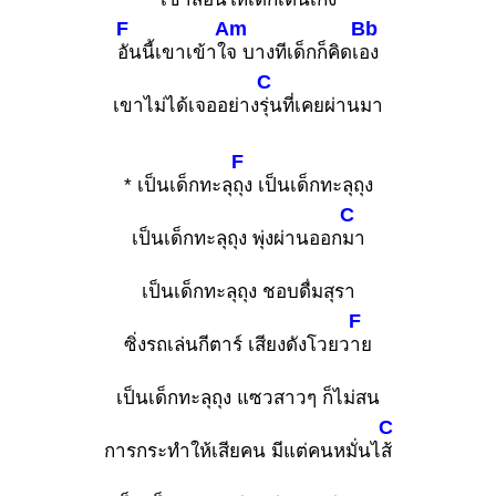
F
Am
Bb
อันนี้เขาเข้าใ
จ บางทีเด็กก็คิดเ
อง
C
เขาไม่ได้เจออย่าง
รุ่นที่เคยผ่านมา
F
* เป็นเด็กทะลุ
ถุง เป็นเด็กทะลุถุง
C
เป็นเด็กทะลุถุง พุ่งผ่านออก
มา
เป็นเด็กทะลุถุง ชอบดื่มสุรา
F
ซิ่งรถเล่นกีตาร์ เสียงดังโวยว
าย
เป็นเด็กทะลุถุง แซวสาวๆ ก็ไม่สน
C
การกระทำให้เสียคน มีแต่คนหมั่นไ
ส้