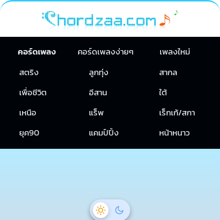
คอร์ดเพลง
คอร์ดเพลงง่ายๆ
เพลงใหม่
สตริง
ลูกทุ่ง
สากล
เพื่อชีวิต
อีสาน
ใต้
เหนือ
แร็พ
เร็กเก้/สกา
ยุค90
แคมป์ปิ้ง
หน้าหนาว