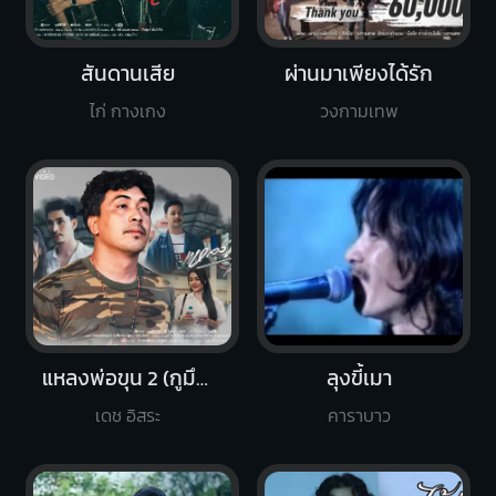
สันดานเสีย
ผ่านมาเพียงได้รัก
ไก่ กางเกง
วงกามเทพ
แหลงพ่อขุน 2 (กูมึงมัน)
ลุงขี้เมา
เดช อิสระ
คาราบาว