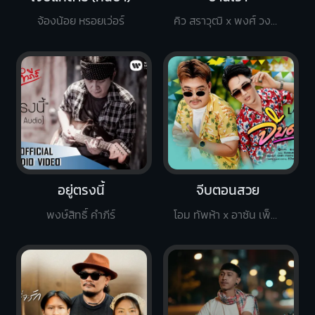
จ้องน้อย หรอยเว่อร์
คิว สราวุฒิ x พงศ์ วงพัทลุง
อยู่ตรงนี้
จีบตอนสวย
พงษ์สิทธิ์ คำภีร์
โอม ทัพห้า x อาซัน เพ็ชรพรี