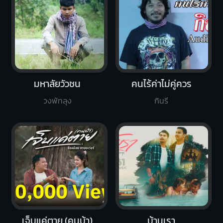
มหาลัยวัวชน
คนไร้ค่าไม่คู่ควร
วงพัทลุง
กินรี
เจ็บแค่ตาย (คนบ้า)
บ้านเรา