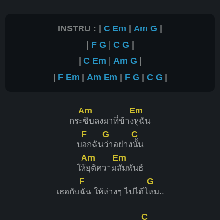
INSTRU : |
C
Em
|
Am
G
|
|
F
G
|
C
G
|
|
C
Em
|
Am
G
|
|
F
Em
|
Am
Em
|
F
G
|
C
G
|
Am
Em
กระ
ซิบลงมาที่ข้าง
หูฉัน
F
G
C
บ
อกฉัน
ว่าอย่าง
นั้น
Am
Em
ให้
ยุติความ
สัมพันธ์
F
G
เธอกับ
ฉัน ให้ห่างๆ ไปได้ไ
หม..
C