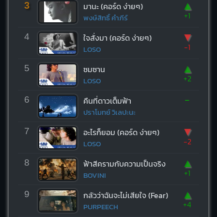
▲
3
มานะ (คอร์ด ง่ายๆ)
+1
พงษ์สิทธิ์ คำภีร์
▼
4
ใจสั่งมา (คอร์ด ง่ายๆ)
-1
LOSO
▲
5
ซมซาน
+2
LOSO
-
6
คืนที่ดาวเต็มฟ้า
ปราโมทย์ วิเลปะนะ
▼
7
อะไรก็ยอม (คอร์ด ง่ายๆ)
-2
LOSO
▲
8
ฟ้าสีครามกับความเป็นจริง
+1
BOVINI
▲
9
กลัวว่าฉันจะไม่เสียใจ (Fear)
+4
PURPEECH