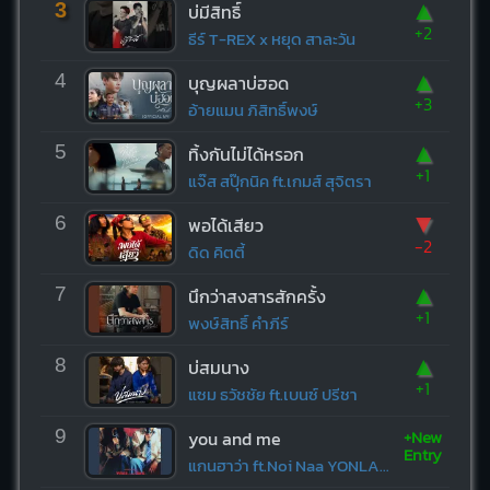
▲
3
บ่มีสิทธิ์
+2
ธีร์ T-REX x หยุด สาละวัน
▲
4
บุญผลาบ่ฮอด
+3
อ้ายแมน ภิสิทธิ์พงษ์
▲
5
ทิ้งกันไม่ได้หรอก
+1
แจ๊ส สปุ๊กนิค ft.เกมส์ สุจิตรา
▼
6
พอได้เสียว
-2
ดิด คิตตี้
▲
7
นึกว่าสงสารสักครั้ง
+1
พงษ์สิทธิ์ คำภีร์
▲
8
บ่สมนาง
+1
แซม ธวัชชัย ft.เบนซ์ ปรีชา
+New
9
you and me
Entry
แกนฮาว่า ft.Noi Naa YONLAPA