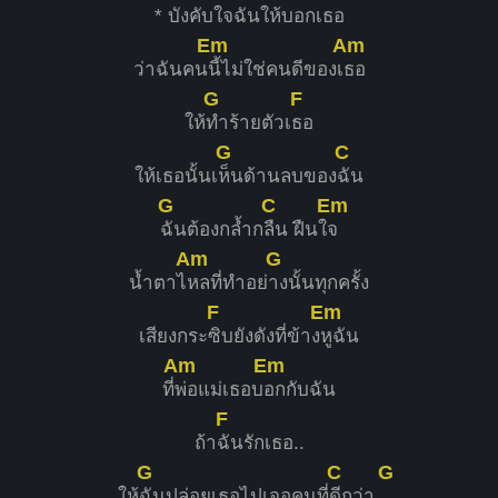
* บังคับใจฉันให้บอกเ
ธอ
Em
Am
ว่าฉันคน
นี้ไม่ใช่คนดีของเ
ธอ
G
F
ให้
ทำร้ายตัวเ
ธอ
G
C
ให้เธอนั้นเ
ห็นด้านลบของ
ฉัน
G
C
Em
ฉันต้องกล้ำก
ลืน ฝืนใ
จ
Am
G
น้ำตาไ
หลที่ทำอย่
างนั้นทุกครั้ง
F
Em
เสียงกระ
ซิบยังดังที่ข้าง
หูฉัน
Am
Em
ที่
พ่อแม่เธอบ
อกกับฉัน
F
ถ้า
ฉันรักเธอ..
G
C
G
ให้
ฉันปล่อยเธอไปเจอคนที่
ดีกว่า