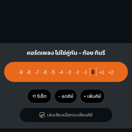
คอร์ดเพลง ไม่ใช่คู่กัน - ก้อย กินรี
0
-9
-8
-7
-6
-5
-4
-3
-2
-1
+1
+2
⟲ รีเซ็ต
− ลดคีย์
+ เพิ่มคีย์
เล่นเสียงเมื่อกดเปลี่ยนคีย์