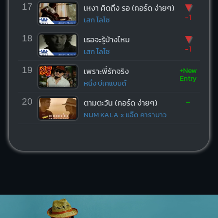
▼
17
เหงา คิดถึง รอ (คอร์ด ง่ายๆ)
-1
เสก โลโซ
▼
18
เธอจะรู้บ้างไหม
-1
เสก โลโซ
+New
19
เพราะพี่รักจริง
Entry
หนึ่ง บีเคแบนด์
-
20
ตามตะวัน (คอร์ด ง่ายๆ)
NUM KALA x แอ๊ด คาราบาว