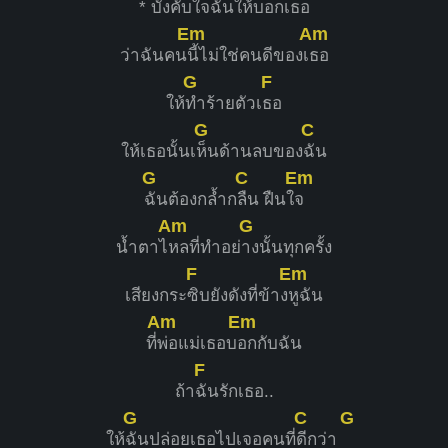
* บังคับใจฉันให้บอกเ
ธอ
Em
Am
ว่าฉันคน
นี้ไม่ใช่คนดีของเ
ธอ
G
F
ให้
ทำร้ายตัวเ
ธอ
G
C
ให้เธอนั้นเ
ห็นด้านลบของ
ฉัน
G
C
Em
ฉันต้องกล้ำก
ลืน ฝืนใ
จ
Am
G
น้ำตาไ
หลที่ทำอย่
างนั้นทุกครั้ง
F
Em
เสียงกระ
ซิบยังดังที่ข้าง
หูฉัน
Am
Em
ที่
พ่อแม่เธอบ
อกกับฉัน
F
ถ้า
ฉันรักเธอ..
G
C
G
ให้
ฉันปล่อยเธอไปเจอคนที่
ดีกว่า