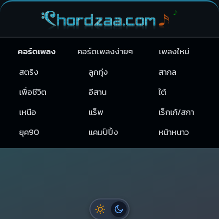
คอร์ดเพลง
คอร์ดเพลงง่ายๆ
เพลงใหม่
สตริง
ลูกทุ่ง
สากล
เพื่อชีวิต
อีสาน
ใต้
เหนือ
แร็พ
เร็กเก้/สกา
ยุค90
แคมป์ปิ้ง
หน้าหนาว