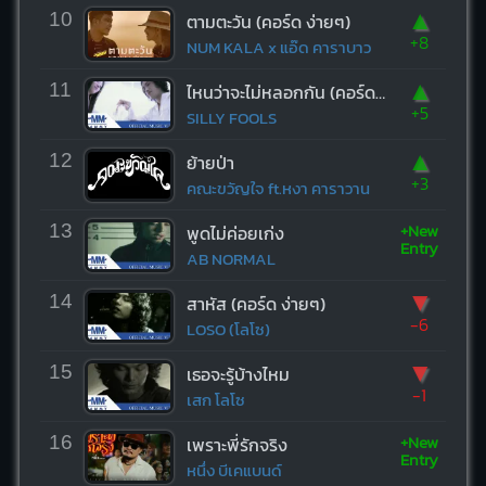
▲
10
ตามตะวัน (คอร์ด ง่ายๆ)
+8
NUM KALA x แอ๊ด คาราบาว
▲
11
ไหนว่าจะไม่หลอกกัน (คอร์ด ง่ายๆ)
+5
SILLY FOOLS
▲
12
ย้ายป่า
+3
คณะขวัญใจ ft.หงา คาราวาน
+New
13
พูดไม่ค่อยเก่ง
Entry
AB NORMAL
▼
14
สาหัส (คอร์ด ง่ายๆ)
-6
LOSO (โลโซ)
▼
15
เธอจะรู้บ้างไหม
-1
เสก โลโซ
+New
16
เพราะพี่รักจริง
Entry
หนึ่ง บีเคแบนด์