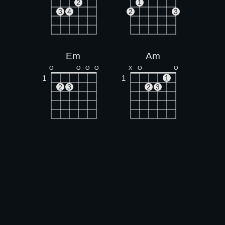
2
1
3
4
2
3
Em
Am
O
O
O
O
X
O
O
1
1
1
2
3
2
3
Dm
C
X
X
O
X
O
O
1
1
1
1
2
2
3
3