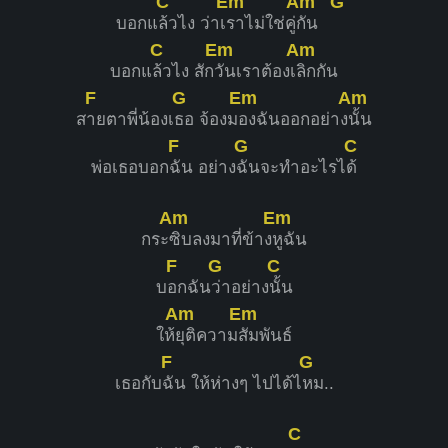
C
Em
Am
G
บอกแ
ล้วไง ว่าเ
ราไม่ใช่คู่
กัน
C
Em
Am
บอกแ
ล้วไง สัก
วันเราต้องเ
ลิกกัน
F
G
Em
Am
ส
ายตาพี่น้องเ
ธอ จ้องม
องฉันออกอย่าง
นั้น
F
G
C
พ่อเธอบอก
ฉัน อย่าง
ฉันจะทำอะไรไ
ด้
Am
Em
กระ
ซิบลงมาที่ข้าง
หูฉัน
F
G
C
บ
อกฉัน
ว่าอย่าง
นั้น
Am
Em
ให้
ยุติความ
สัมพันธ์
F
G
เธอกับ
ฉัน ให้ห่างๆ ไปได้ไ
หม..
C