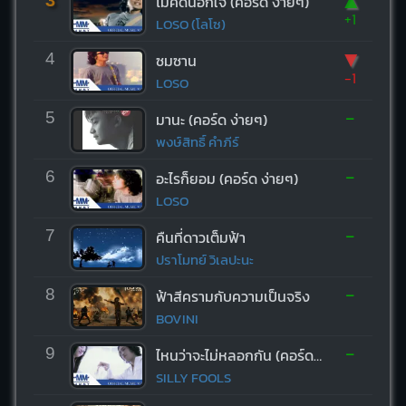
▲
ไม่คิดนอกใจ (คอร์ด ง่ายๆ)
+1
LOSO (โลโซ)
▼
4
ซมซาน
-1
LOSO
-
5
มานะ (คอร์ด ง่ายๆ)
พงษ์สิทธิ์ คำภีร์
-
6
อะไรก็ยอม (คอร์ด ง่ายๆ)
LOSO
-
7
คืนที่ดาวเต็มฟ้า
ปราโมทย์ วิเลปะนะ
-
8
ฟ้าสีครามกับความเป็นจริง
BOVINI
-
9
ไหนว่าจะไม่หลอกกัน (คอร์ด ง่ายๆ)
SILLY FOOLS