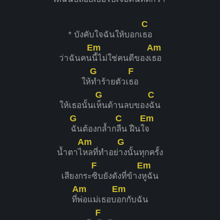
C
* บังคับใจฉันให้บอกเ
ธอ
Em
Am
ว่าฉันคน
นี้ไม่ใช่คนดีของเ
ธอ
G
F
ให้
ทำร้ายตัวเ
ธอ
G
C
ให้เธอนั้นเ
ห็นด้านลบของ
ฉัน
G
C
Em
ฉันต้องกล้ำก
ลืน ฝืนใ
จ
Am
G
น้ำตาไ
หลที่ทำอย่
างนั้นทุกครั้ง
F
Em
เสียงกระ
ซิบยังดังที่ข้าง
หูฉัน
Am
Em
ที่
พ่อแม่เธอบ
อกกับฉัน
F