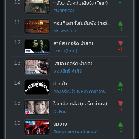
-
10
กลัวว่าฉันจะไม่เสียใจ (Fear)
PURPEECH
▲
11
ก่อนที่โลกทั้งใบมันพัง (คอร์ด ง่ายๆ)
+1
Mr’ พระจันทร์
▼
12
สาหัส (คอร์ด ง่ายๆ)
-1
LOSO (โลโซ)
-
13
เสมอ (คอร์ด ง่ายๆ)
พงษ์สิทธิ์ คำภีร์
▲
14
ย้ายป่า
+1
คณะขวัญใจ ft.หงา คาราวาน
▼
15
ใจเหลือเหลือ (คอร์ด ง่ายๆ)
-1
Dr.Fuu
▲
16
งมงาย
+3
Bodyslam (บอดี้สแลม)