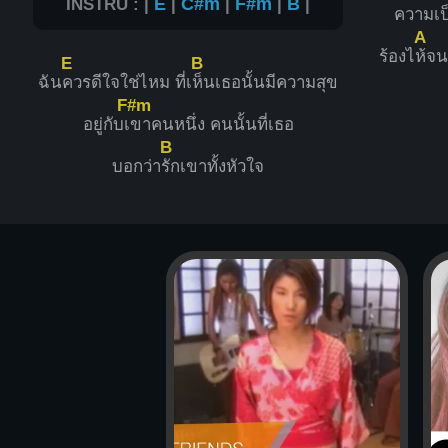
INSTRU : |
E
|
C#m
|
F#m
|
B
|
ความเป็
A
ร้องไ
ห้จน
E
B
ฉัน
ควรดีใจใช่ไหม ที่เ
ห็นเธอนั้นมีความสุข
F#m
อยู่กับเ
ขาคนหนึ่ง คนนั้นที่เธอ
B
บอกว่า
รักเขาทั้งหัวใจ