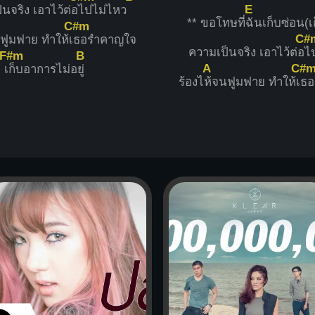
E
นจริง เอาไว้ต่อ
ไปไม่ไหว
** ขอโทษที่
ฉันเก็บซ่อน(เ
C#m
C#
ฟูมฟาย ทำให้เ
ธอรำคาญใจ
ความเป็นจริง เอาไว้ต่อ
ไ
F#m
B
A
C#
เ
ก็บอาการไม่อ
ยู่
ร้องไ
ห้จนฟูมฟาย ทำให้เ
ธอ