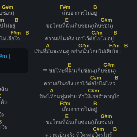
G#m
F#m
B
บซ่
อน)
เ
ก็บอาการไม่อ
ยู่
#m
B
E
G#m
ปไม่อยู่
ขอโทษที่
ฉันเก็บซ่อน(เก็บซ่
อน)
F#m
B
C#m
B
ไม่เสีย
ใจ..
ความเป็นจริง เอาไว้ต่อ
ไปไม่อยู่
A
G#m
F#m
B
เกินที่
มันจะทนดู อย่าง
นั้นโดยไม่เสีย
ใจ..
#m
|
E
G#m
** ขอโทษที่
ฉันเก็บซ่อน(เก็บซ่
อน)
C#m
B
ความเป็นจริง เอาไว้ต่อ
ไปไม่ไหว
ฉัน
A
C#m
E
ร้องไ
ห้จนฟูมฟาย ทำให้เ
ธอรำคาญใจ
ู้ตัว
F#m
B
เ
ก็บอาการไม่อ
ยู่
ใจ
E
G#m
B
ขอโทษที่
ฉันเก็บซ่อน(เก็บซ่
อน)
ยใจ..
C#m
B
ความเป็นจริง ที่ใครต่อใ
ครไม่รู้