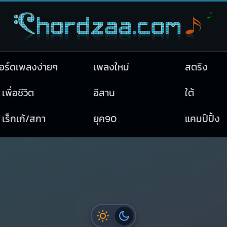
อร์ดเพลงง่ายๆ
เพลงใหม่
สตริง
เพื่อชีวิต
อีสาน
ใต้
เร็กเก้/สกา
ยุค90
แคมป์ปิ้ง