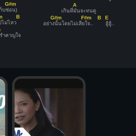
G#m
A
ก็บซ่
อน)
เกินที่
มันจะทนดู
m
B
G#m
F#m
B
E
ปไม่ไหว
อย่าง
นั้นโดยไม่เสีย
ใจ..
ฮู้ฮู้..
m
รำคาญใจ