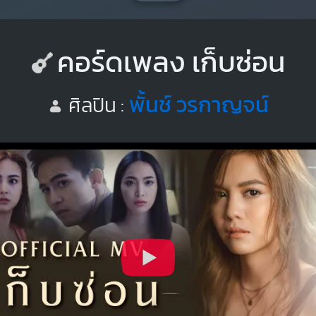
คอร์ดเพลง เก็บซ่อน
พั้นช์ วรกาญจน์
ศิลปิน :