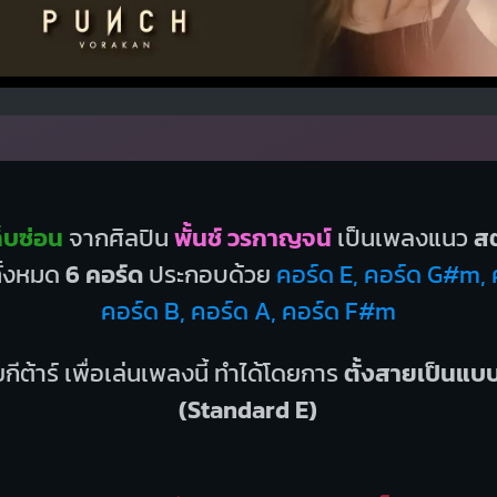
็บซ่อน
จากศิลปิน
พั้นช์ วรกาญจน์
เป็นเพลงแนว
สต
ทั้งหมด
6 คอร์ด
ประกอบด้วย
คอร์ด E, คอร์ด G#m,
คอร์ด B, คอร์ด A, คอร์ด F#m
กีต้าร์ เพื่อเล่นเพลงนี้ ทำได้โดยการ
ตั้งสายเป็นแ
(Standard E)