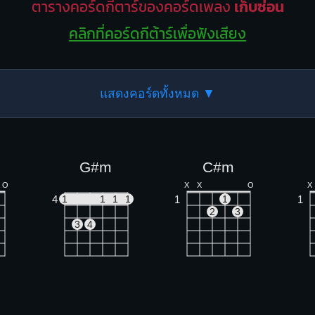
ตารางคอร์ดกีตาร์ของคอร์ดเพลง
เก็บซ่อน
คลิกที่คอร์ดกีต้าร์เพื่อฟังเสียง
แสดงคอร์ดทั้งหมด ▼
G#m
C#m
O
X
X
O
X
4
1
1
1
1
1
1
1
2
3
3
4
A
F#m