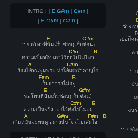
INTRO : |
E
G#m
|
C#m
|
น
|
E
G#m
|
C#m
|
ช่างเห
F
E
G#m
เธอมีค
** ขอโทษที่
ฉันเก็บซ่อน(เก็บซ่
อน)
C#m
B
แล
ความเป็นจริง เอาไว้ต่อ
ไปไม่ไหว
A
C#m
ร้องไ
ห้จนฟูมฟาย ทำให้เ
ธอรำคาญใจ
* แ
F#m
B
เ
ก็บอาการไม่อ
ยู่
มัน
E
G#m
ขอโทษที่
ฉันเก็บซ่อน(เก็บซ่
อน)
เ
C#m
B
ความเป็นจริง เอาไว้ต่อ
ไปไม่อยู่
จนร้
A
G#m
F#m
B
เกินที่
มันจะทนดู อย่าง
นั้นโดยไม่เสีย
ใจ
** ขอโท