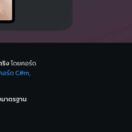
ริง
โดยคอร์ด
 คอร์ด C#m,
บบมาตรฐาน