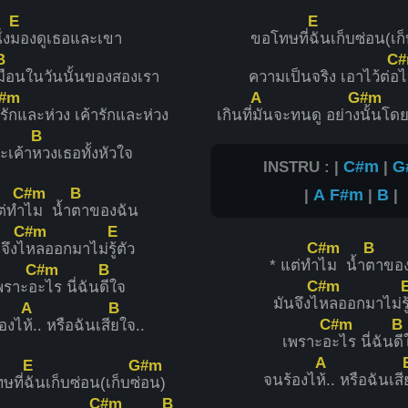
E
E
ั่ง
มองดูเธอและเขา
ขอโทษที่
ฉันเก็บซ่อน(เก็
B
C
มือนในวันนั้นของสองเรา
ความเป็นจริง เอาไว้ต่อ
ไ
#m
A
G#m
น
รักและห่วง เค้ารักและห่วง
เกินที่
มันจะทนดู อย่าง
นั้นโดย
B
ะเค้า
หวงเธอทั้งหัวใจ
INSTRU : |
C#m
|
G
C#m
B
|
A
F#m
|
B
|
ต่ทำ
ไม น้ำ
ตาของฉัน
C#m
E
C#m
B
จึงไ
หลออกมาไม่
รู้ตัว
* แต่ทำ
ไม น้ำ
ตาของ
C#m
B
C#m
พราะอ
ะไร นี่ฉัน
ดีใจ
มันจึงไ
หลออกมาไม่
ร
A
B
C#m
B
องไ
ห้.. หรือฉันเสี
ยใจ..
เพราะอ
ะไร นี่ฉัน
ดี
A
E
G#m
จนร้องไ
ห้.. หรือฉันเสี
ษที่
ฉันเก็บซ่อน(เก็บซ่
อน)
C#m
B