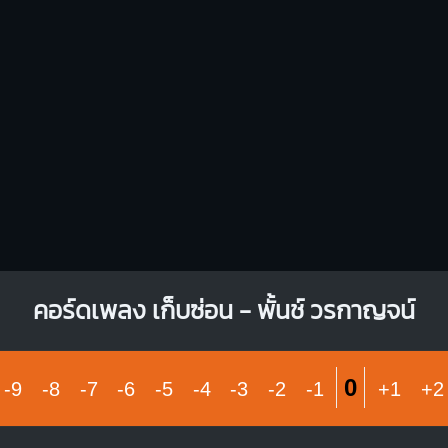
X
O
O
1
1
1
2
3
1
1
1
1
3
4
คอร์ดเพลง เก็บซ่อน - พั้นช์ วรกาญจน์
0
-9
-8
-7
-6
-5
-4
-3
-2
-1
+1
+2