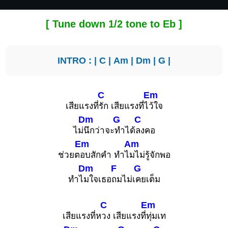
[ Tune down 1/2 tone to Eb ]
INTRO : |
C
|
Am
|
Dm
|
G
|
C
Em
เสียแรงที่
รัก เสียแรงที่ไ
ว้ใจ
Dm
G
C
ไม่
นึกว่าจะ
ทำได้
ลงคอ
Em
Am
ช่วยต
อบสักคำ ทำไ
มไม่รู้จักพอ
Dm
F
G
ทำไ
มใจเธอ
ถมไม่เ
คยเต็ม
C
Em
เสียแรงที่ห
วง เสียแรงที่
ทุ่มเท