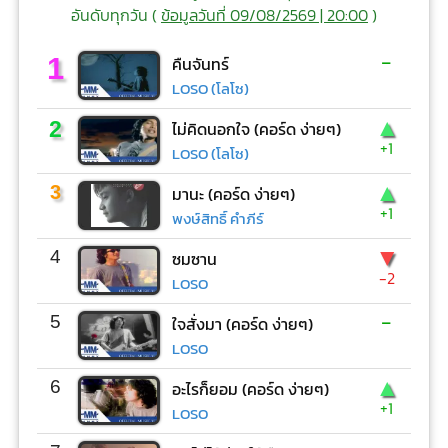
อันดับทุกวัน (
ข้อมูลวันที่ 09/08/2569 | 20:00
)
-
1
คืนจันทร์
LOSO (โลโซ)
▲
2
ไม่คิดนอกใจ (คอร์ด ง่ายๆ)
+1
LOSO (โลโซ)
▲
3
มานะ (คอร์ด ง่ายๆ)
+1
พงษ์สิทธิ์ คำภีร์
▼
4
ซมซาน
-2
LOSO
-
5
ใจสั่งมา (คอร์ด ง่ายๆ)
LOSO
▲
6
อะไรก็ยอม (คอร์ด ง่ายๆ)
+1
LOSO