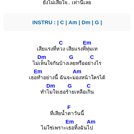
ยังไ
ม่เสียใจ.. เ
ท่านี้เลย
INSTRU : |
C
|
Am
|
Dm
|
G
|
C
Em
เสียแรงที่ห
วง เสียแรงที่
ทุ่มเท
Dm
G
C
ไม่เ
ห็นใจกันบ้างเ
ลยหรืออย่
างไร
Em
Am
เธอ
ทำอย่างนี้ ฉันจะม
องหน้าใครได้
Dm
G
C
ทำไ
มใจเธอร้
ายเหลือเ
กิน
F
ที่เสียน้ำ
ตาวันนี้
Em
Am
ไม่ใช่เพราะเ
ธอทิ้งฉันไ
ป