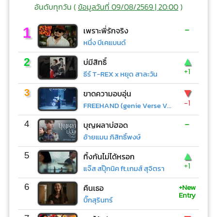
อันดับทุกวัน (
ข้อมูลวันที่ 09/08/2569 | 20:00
)
-
1
เพราะพี่รักจริง
หนึ่ง บีเคแบนด์
▲
2
บ่มีสิทธิ์
+1
ธีร์ T-REX x หยุด สาละวัน
▼
3
ขาดความอบอุ่น
-1
FREEHAND (genie Verse Vol.1)
-
4
บุญผลาบ่ฮอด
อ้ายแมน ภิสิทธิ์พงษ์
▲
5
ทิ้งกันไม่ได้หรอก
+1
แจ๊ส สปุ๊กนิค ft.เกมส์ สุจิตรา
+New
6
คืนเธอ
Entry
บิ๊กสุรินทร์