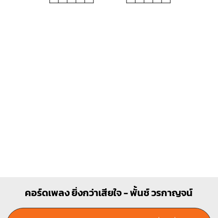
Em
F
O
O
O
O
1
1
1
1
1
2
3
2
3
4
D7
X
X
O
1
1
2
3
คอร์ดเพลง ยิ่งกว่าเสียใจ - พั้นช์ วรกาญจน์