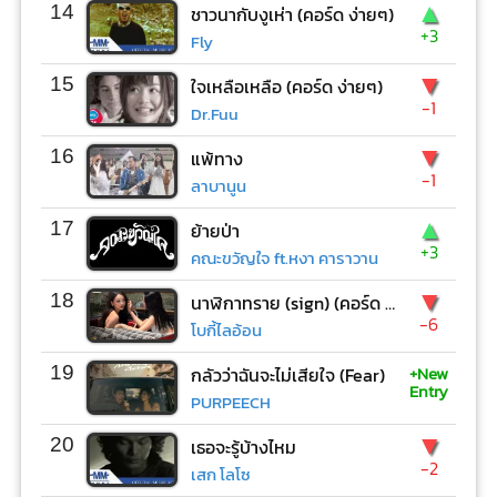
▲
14
ชาวนากับงูเห่า (คอร์ด ง่ายๆ)
+3
Fly
▼
15
ใจเหลือเหลือ (คอร์ด ง่ายๆ)
-1
Dr.Fuu
▼
16
แพ้ทาง
-1
ลาบานูน
▲
17
ย้ายป่า
+3
คณะขวัญใจ ft.หงา คาราวาน
▼
18
นาฬิกาทราย (sign) (คอร์ด ง่ายๆ)
-6
โบกี้ไลอ้อน
+New
19
กลัวว่าฉันจะไม่เสียใจ (Fear)
Entry
PURPEECH
▼
20
เธอจะรู้บ้างไหม
-2
เสก โลโซ