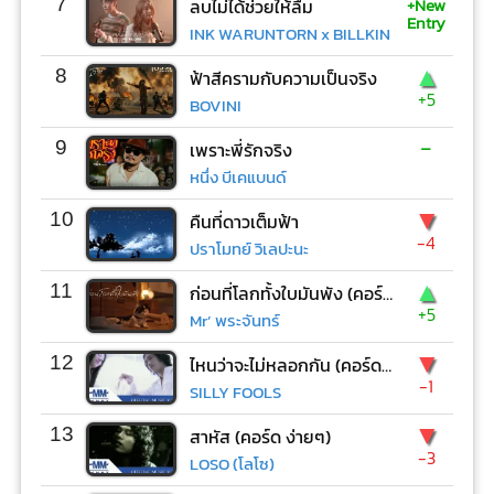
+New
7
ลบไม่ได้ช่วยให้ลืม
Entry
INK WARUNTORN x BILLKIN
▲
8
ฟ้าสีครามกับความเป็นจริง
+5
BOVINI
-
9
เพราะพี่รักจริง
หนึ่ง บีเคแบนด์
▼
10
คืนที่ดาวเต็มฟ้า
-4
ปราโมทย์ วิเลปะนะ
▲
11
ก่อนที่โลกทั้งใบมันพัง (คอร์ด ง่ายๆ)
+5
Mr’ พระจันทร์
▼
12
ไหนว่าจะไม่หลอกกัน (คอร์ด ง่ายๆ)
-1
SILLY FOOLS
▼
13
สาหัส (คอร์ด ง่ายๆ)
-3
LOSO (โลโซ)