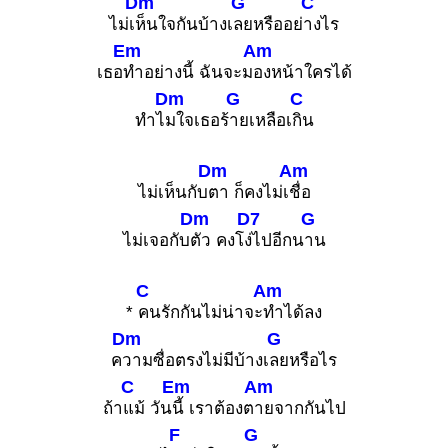
Dm
G
C
ไม่เ
ห็นใจกันบ้างเ
ลยหรืออย่
างไร
Em
Am
เธอ
ทำอย่างนี้ ฉันจะม
องหน้าใครได้
Dm
G
C
ทำไ
มใจเธอร้
ายเหลือเ
กิน
Dm
Am
ไม่เห็นกับ
ตา ก็คงไม่เ
ชื่อ
Dm
D7
G
ไม่เจอกับ
ตัว คงโ
ง่ไปอีกน
าน
C
Am
*
คนรักกันไม่น่าจะ
ทำได้ลง
Dm
G
ค
วามซื่อตรงไม่มีบ้างเ
ลยหรือไร
C
Em
Am
ถ้า
แม้ วัน
นี้ เราต้องต
ายจากกันไป
F
G