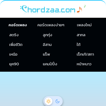
คอร์ดเพลง
คอร์ดเพลงง่ายๆ
เพลงใหม่
สตริง
ลูกทุ่ง
สากล
เพื่อชีวิต
อีสาน
ใต้
เหนือ
แร็พ
เร็กเก้/สกา
ยุค90
แคมป์ปิ้ง
หน้าหนาว