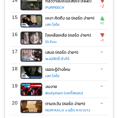
▼
14
กลัวว่าฉันจะไม่เสียใจ (Fear)
-2
PURPEECH
▲
15
เหงา คิดถึง รอ (คอร์ด ง่ายๆ)
+1
เสก โลโซ
▼
16
ใจเหลือเหลือ (คอร์ด ง่ายๆ)
-1
Dr.Fuu
-
17
เสมอ (คอร์ด ง่ายๆ)
พงษ์สิทธิ์ คำภีร์
-
18
เธอจะรู้บ้างไหม
เสก โลโซ
-
19
งมงาย
Bodyslam (บอดี้สแลม)
-
20
ตามตะวัน (คอร์ด ง่ายๆ)
NUM KALA x แอ๊ด คาราบาว