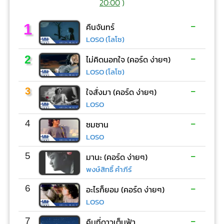
20:00
)
-
1
คืนจันทร์
LOSO (โลโซ)
-
2
ไม่คิดนอกใจ (คอร์ด ง่ายๆ)
LOSO (โลโซ)
-
3
ใจสั่งมา (คอร์ด ง่ายๆ)
LOSO
-
4
ซมซาน
LOSO
-
5
มานะ (คอร์ด ง่ายๆ)
พงษ์สิทธิ์ คำภีร์
-
6
อะไรก็ยอม (คอร์ด ง่ายๆ)
LOSO
-
7
คืนที่ดาวเต็มฟ้า