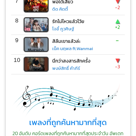
▼
7
พอได้เสียว
-2
ดิด คิตตี้
▲
8
รักไม่ไหวแล้วโว้ย
+2
โจอี้ ภูวศิษฐ์
-
9
สิลืมเขาแล้วล่ะ
เน็ค นฤพล ft.Wanmai
▼
10
นึกว่าสงสารสักครั้ง
-3
พงษ์สิทธิ์ คำภีร์
เพลงที่ถูกค้นหามากที่สุด
20 อันดับ คอร์ดเพลงที่ถูกค้นหามากที่สุดประจำวัน อัพเดท