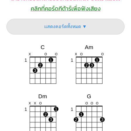
คลิกที่คอร์ดกีต้าร์เพื่อฟังเสียง
แสดงคอร์ดทั้งหมด ▼
C
Am
X
O
O
X
O
O
1
1
1
1
2
2
3
3
Dm
G
X
X
O
O
O
O
1
1
1
2
1
3
2
3