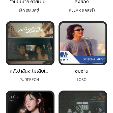
ใจเป็นนาย กายเป็นบ่าว
สิ่งของ
เล็ก รัชเมศฐ์
KLEAR (เคลียร์)
กลัวว่าฉันจะไม่เสียใจ (Fear)
ซมซาน
PURPEECH
LOSO