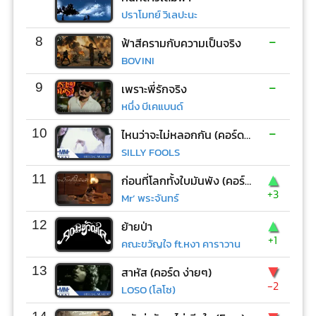
ปราโมทย์ วิเลปะนะ
-
8
ฟ้าสีครามกับความเป็นจริง
BOVINI
-
9
เพราะพี่รักจริง
หนึ่ง บีเคแบนด์
-
10
ไหนว่าจะไม่หลอกกัน (คอร์ด ง่ายๆ)
SILLY FOOLS
▲
11
ก่อนที่โลกทั้งใบมันพัง (คอร์ด ง่ายๆ)
+3
Mr’ พระจันทร์
▲
12
ย้ายป่า
+1
คณะขวัญใจ ft.หงา คาราวาน
▼
13
สาหัส (คอร์ด ง่ายๆ)
-2
LOSO (โลโซ)