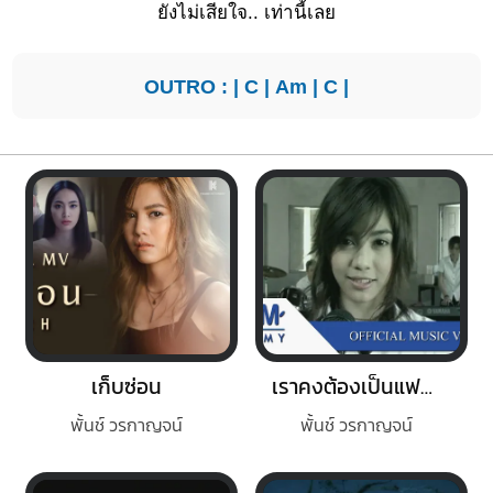
ยังไ
ม่เสียใจ.. เ
ท่านี้เลย
OUTRO : |
C
|
Am
|
C
|
เก็บซ่อน
เราคงต้องเป็นแฟนกัน
พั้นช์ วรกาญจน์
พั้นช์ วรกาญจน์