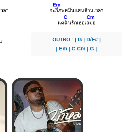
Em
เวลา
จะ
กี่ภพหมื่นแสนล้านเวลา
C
Cm
อ
แต่
ฉันรักเธอเส
มอ
OUTRO : |
G
|
D/F#
|
ัน
|
Em
|
C
Cm
|
G
|