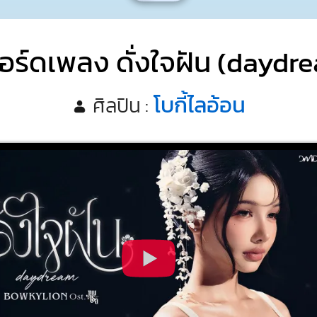
อร์ดเพลง ดั่งใจฝัน (daydr
โบกี้ไลอ้อน
ศิลปิน :