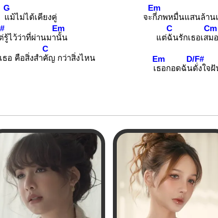
G
Em
แม้ไม่ได้เคียงคู่
จะ
กี่ภพหมื่นแสนล้าน
F#
Em
C
Cm
่รู้ไว้ว่าที่ผ่านมา
นั้น
แต่
ฉันรักเธอเส
ม
C
ธอ คือสิ่งสำ
คัญ กว่าสิ่งไหน
Em
D/F#
เ
ธอกอดฉัน
ดั่งใจฝ