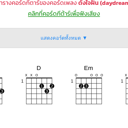
ารางคอร์ดกีตาร์ของคอร์ดเพลง
ดั่งใจฝัน (daydrea
คลิกที่คอร์ดกีต้าร์เพื่อฟังเสียง
แสดงคอร์ดทั้งหมด ▼
D
Em
X
X
O
O
O
O
O
X
1
1
1
1
2
2
3
3
3
Cm