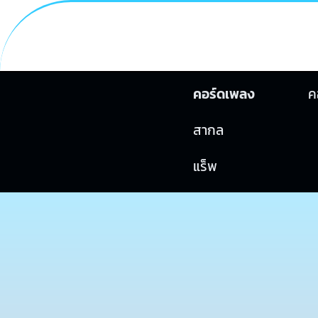
คอร์ดเพลง
ค
สากล
แร็พ