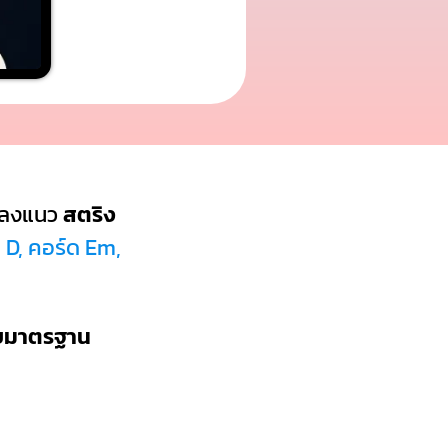
พลงแนว
สตริง
 D, คอร์ด Em,
บบมาตรฐาน