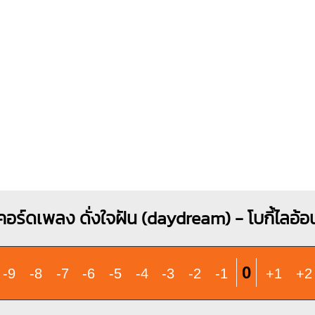
X
O
X
1
2
1
4
คอร์ดเพลง ดั่งใจฝัน (daydream) - โบกี้ไลอ้อ
0
-9
-8
-7
-6
-5
-4
-3
-2
-1
+1
+2