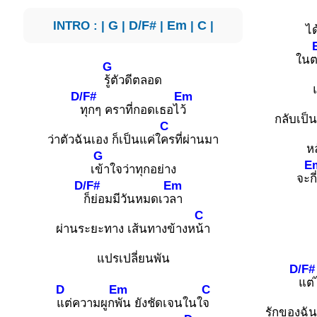
INTRO : |
G
|
D/F#
|
Em
|
C
|
ได
ใน
G
รู้ตัวดีตลอด
D/F#
Em
ทุกๆ คราที่กอดเธอไ
ว้
กลับเป็
C
ว่าตัวฉันเอง ก็เป็นแค่ใ
ครที่ผ่านมา
ห
G
E
เ
ข้าใจว่าทุกอย่าง
จะ
ก
D/F#
Em
ก็ย่อมมีวันหมดเว
ลา
C
ผ่านระยะทาง เส้นทางข้างห
น้า
แปรเปลี่ยนพัน
D/F#
แต่
D
Em
C
แต่ความผูก
พัน ยังชัดเจนในใ
จ
รักของฉัน