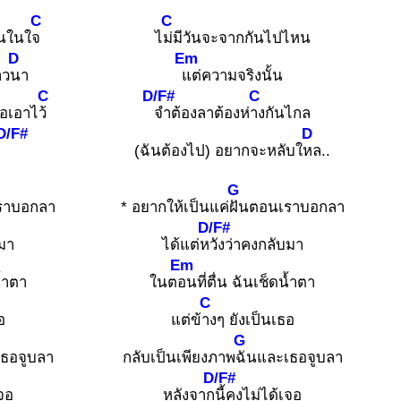
C
C
จนในใ
จ
ไ
ม่มีวันจะจากกันไปไหน
D
Em
าว
นา
แต่ความจริงนั้น
C
D/F#
C
อเอาไ
ว้
จำต้องลาต้องห่
างกันไกล
D/F#
D
(ฉันต้องไป) อยากจะหลับใ
หล..
G
ราบอกลา
* อยากให้เป็นแค่
ฝันตอนเราบอกลา
D/F#
บมา
ได้แต่ห
วังว่าคงกลับมา
Em
น้ำตา
ในต
อนที่ตื่น ฉันเช็ดน้ำตา
C
อ
แต่ข้
างๆ ยังเป็นเธอ
G
เธอจูบลา
กลับเป็นเพียงภาพ
ฉันและเธอจูบลา
D/F#
เจอ
หลังจาก
นี้คงไม่ได้เจอ