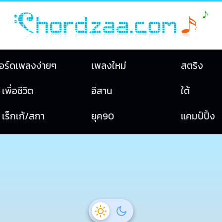
อร์ดเพลงง่ายๆ
เพลงใหม่
สตริง
เพื่อชีวิต
อีสาน
ใต้
เร็กเก้/สกา
ยุค90
แคมป์ปิ้ง