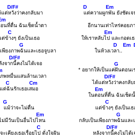
D/F#
D
Em
้แต่ห
วังว่าคงกลับมา
แต่ความผูก
พัน ยังชัดเ
Em
ต
อนที่ตื่น ฉันเช็ดน้ำตา
อีกนานเท่าไหร่คอยภ
C
Em
แต่ข้
างๆ ยังเป็นเธอ
ให้เราหลับไ
ป และกอดเธ
G
D
Em
นเพียงภาพ
ฉันและเธอจูบลา
ในห้วงเว
ลา..
D/F#
ลังจาก
นี้คงไม่ได้เจอ
G
* อยากให้เป็นแค่
ฝันตอนเ
m
ี่ภพหมื่นแสนล้านเวลา
D/F#
ได้แต่ห
วังว่าคงกลั
C
Cm
แต่
ฉันรักเธอเส
มอ
Em
ในต
อนที่ตื่น ฉันเช็ด
G
C
แม้ว่าจะไม่ตื่น
แต่ข้
างๆ ยังเป็นเธ
Em
G
ไม่มีวันเป็นอื่นไปไ
หน
กลับเป็นเพียงภาพ
ฉันและ
C
D/F#
จะเคียงเธอเรื่อยไ
ป ดั่งใจฝัน
หลังจาก
นี้คงไม่ได้