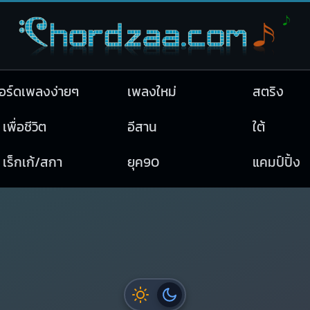
อร์ดเพลงง่ายๆ
เพลงใหม่
สตริง
เพื่อชีวิต
อีสาน
ใต้
เร็กเก้/สกา
ยุค90
แคมป์ปิ้ง