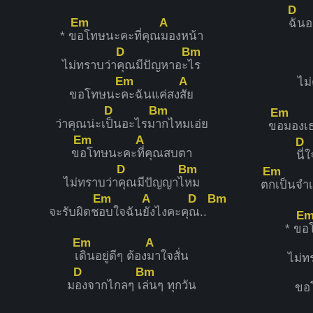
D
Em
A
ฉันอ
* ข
อโทษนะคะที่คุณ
มองหน้า
D
Bm
ไม่ทราบว่า
คุณมีปัญหาอะ
ไร
Em
A
ไม
ขอโทษนะ
คะฉันแค่สง
สัย
D
Bm
Em
ว่าคุณน่ะเ
ป็นอะไรม
ากไหมเอ่ย
ข
อมองเธ
Em
A
D
ข
อโทษนะคะ
ที่คุณสบตา
นี่
D
Bm
Em
ไม่ทราบว่า
คุณมีปัญญาไ
หม
ต
กเป็นจำ
Em
A
D
Bm
จะรับผิดช
อบใจฉัน
ยังไงคะคุ
ณ..
E
* ข
อ
Em
A
เ
ดินอยู่ดีๆ ต้อง
มาใจสั่น
ไม่ท
D
Bm
ม
องจากไกลๆ เ
ล่นๆ ทุกวัน
ขอ