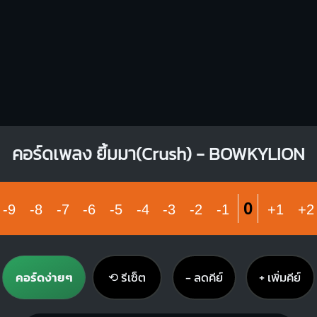
คอร์ดเพลง ยิ้มมา(Crush) - BOWKYLION
0
-9
-8
-7
-6
-5
-4
-3
-2
-1
+1
+2
คอร์ดง่ายๆ
⟲ รีเซ็ต
− ลดคีย์
+ เพิ่มคีย์