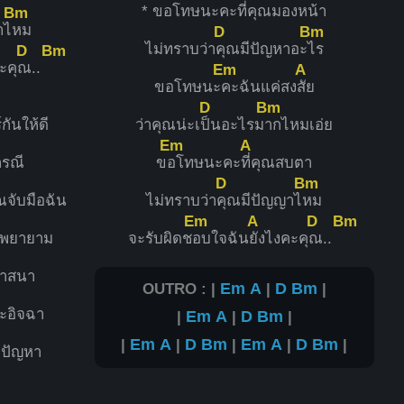
* ข
อโทษนะคะที่คุณ
มองหน้า
Bm
าไ
หม
D
Bm
ไม่ทราบว่า
คุณมีปัญหาอะ
ไร
D
Bm
ะคุ
ณ..
Em
A
ขอโทษนะ
คะฉันแค่สง
สัย
D
Bm
กันให้ดี
ว่าคุณน่ะเ
ป็นอะไรม
ากไหมเอ่ย
Em
A
กรณี
ข
อโทษนะคะ
ที่คุณสบตา
D
Bm
ณจับมือฉัน
ไม่ทราบว่า
คุณมีปัญญาไ
หม
Em
A
D
Bm
งพยายาม
จะรับผิดช
อบใจฉัน
ยังไงคะคุ
ณ..
วาสนา
OUTRO : |
Em
A
|
D
Bm
|
ละอิจฉา
|
Em
A
|
D
Bm
|
|
Em
A
|
D
Bm
|
Em
A
|
D
Bm
|
ีปัญหา