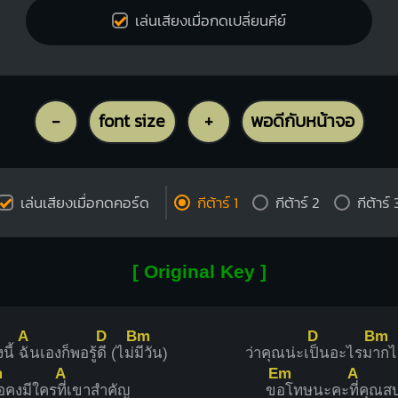
เล่นเสียงเมื่อกดเปลี่ยนคีย์
-
font size
+
พอดีกับหน้าจอ
เล่นเสียงเมื่อกดคอร์ด
กีต้าร์ 1
กีต้าร์ 2
กีต้าร์ 
[ Original Key ]
A
D
Bm
D
Bm
นี้
ฉันเองก็พอรู้
ดี (ไม่
มีวัน)
ว่าคุณน่ะเ
ป็นอะไรม
ากไ
m
A
Em
A
อคงมีใคร
ที่เขาสำคัญ
ข
อโทษนะคะ
ที่คุณ