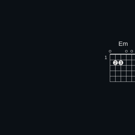
Em
O
O
O
1
2
3