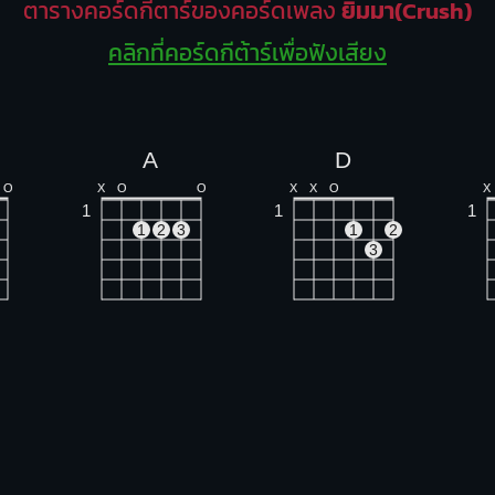
ตารางคอร์ดกีตาร์ของคอร์ดเพลง
ยิ้มมา(Crush)
คลิกที่คอร์ดกีต้าร์เพื่อฟังเสียง
A
D
O
X
O
O
X
X
O
X
1
1
1
1
2
3
1
2
3