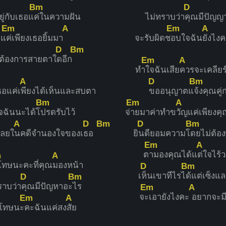
Bm
D
ยู่กับเธอแ
ค่ในความฝัน
ไม่ทราบว่า
คุณมีปัญญ
Em
A
Em
A
แ
ค่เพียงเธอยิ้มมา
จะรับผิดช
อบใจฉัน
ยังไงค
D
Bm
่ต้องการสายตาใ
ดอีก
Em
A
ทำ
ใจฉันเสีย
ควรจะเคลียร์
A
D
Bm
อแค่เ
พียงได้เห็นและสบตา
ขออนุญาตแ
จ้งคุณคู่
Bm
Em
A
ใจฉันนะได้โ
ปรดรับไว้
จ่
ายมาค่าทำข
วัญแค่เพียงคุ
A
D
Bm
D
Bm
เลยใ
นคดีจำนองใจของเ
ธอ
ยิ
นดียอมความโ
ดยไม่ต้อ
Em
A
ต
ามองคุณได้แ
ต่ใจไร้
m
A
โทษนะคะที่คุณ
มองหน้า
D
Bm
เ
ห็นเขาทีไรไ
ด้แต่เซ็งแ
D
Bm
ราบว่า
คุณมีปัญหาอะ
ไร
Em
A
จ
ะเอายังไงคะ
อยากจะม
Em
A
โทษนะ
คะฉันแค่สง
สัย