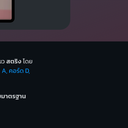
นว
สตริง
โดย
 A, คอร์ด D,
บบมาตรฐาน