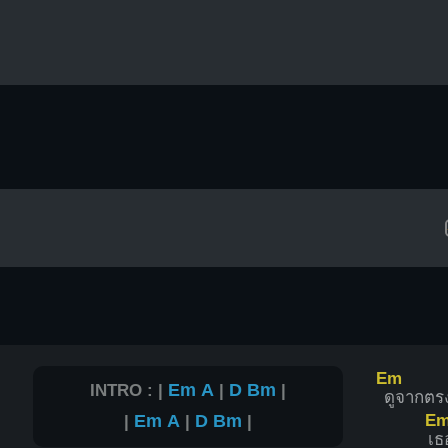
Em
INTRO : |
Em
A
|
D
Bm
|
ดูจากตรง
E
|
Em
A
|
D
Bm
|
เ
ธ