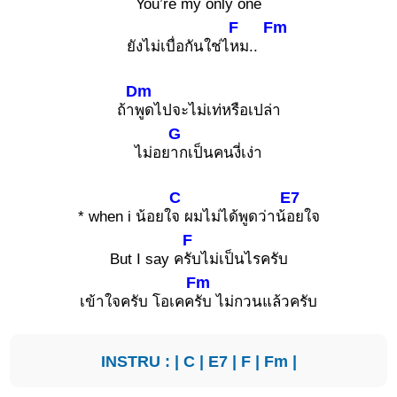
You’re my only one
F
Fm
ยังไม่เบื่อกันใช่ไ
หม..
Dm
ถ้า
พูดไปจะไม่เท่หรือเปล่า
G
ไม่อย
ากเป็นคนงี่เง่า
C
E7
* when i น้อยใ
จ ผมไม่ได้พูดว่าน้
อยใจ
F
But I say ค
รับไม่เป็นไรครับ
Fm
เข้าใจครับ โอเคค
รับ ไม่กวนแล้วครับ
INSTRU : |
C
|
E7
|
F
|
Fm
|