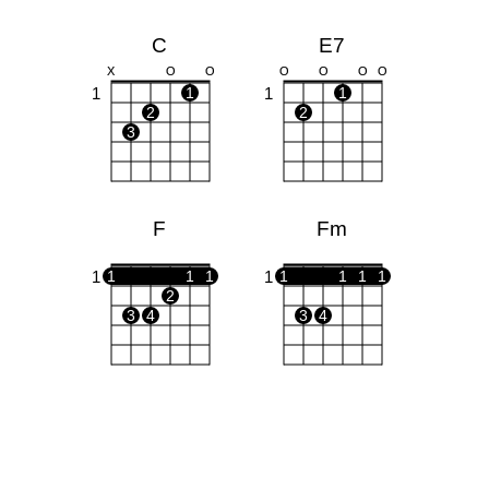
C
E7
X
O
O
O
O
O
O
1
1
1
1
2
2
3
F
Fm
1
1
1
1
1
1
1
1
1
2
3
4
3
4
Dm
G
X
X
O
O
O
O
1
1
1
2
1