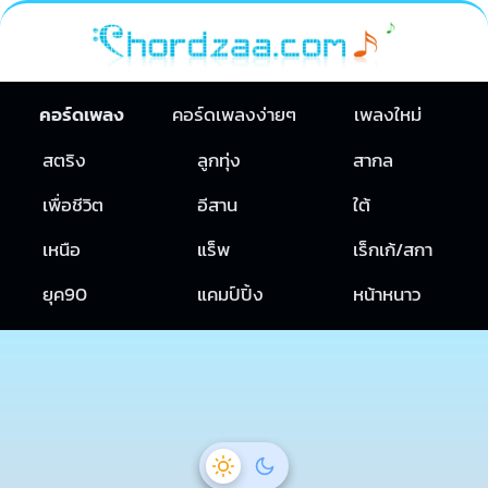
คอร์ดเพลง
คอร์ดเพลงง่ายๆ
เพลงใหม่
สตริง
ลูกทุ่ง
สากล
เพื่อชีวิต
อีสาน
ใต้
เหนือ
แร็พ
เร็กเก้/สกา
ยุค90
แคมป์ปิ้ง
หน้าหนาว