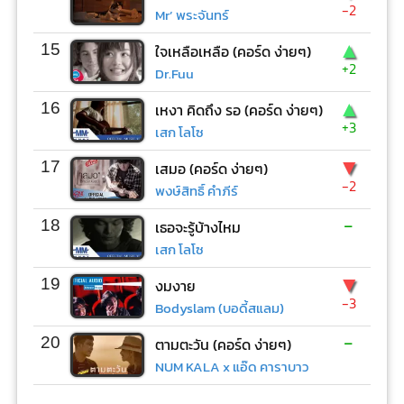
-2
Mr’ พระจันทร์
▲
15
ใจเหลือเหลือ (คอร์ด ง่ายๆ)
+2
Dr.Fuu
▲
16
เหงา คิดถึง รอ (คอร์ด ง่ายๆ)
+3
เสก โลโซ
▼
17
เสมอ (คอร์ด ง่ายๆ)
-2
พงษ์สิทธิ์ คำภีร์
-
18
เธอจะรู้บ้างไหม
เสก โลโซ
▼
19
งมงาย
-3
Bodyslam (บอดี้สแลม)
-
20
ตามตะวัน (คอร์ด ง่ายๆ)
NUM KALA x แอ๊ด คาราบาว