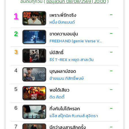
อันดับทุกวัน (
ข้อมูลวันที่ 08/08/2569 | 20:00
)
-
1
เพราะพี่รักจริง
หนึ่ง บีเคแบนด์
-
2
ขาดความอบอุ่น
FREEHAND (genie Verse Vol.1)
-
3
บ่มีสิทธิ์
ธีร์ T-REX x หยุด สาละวัน
-
4
บุญผลาบ่ฮอด
อ้ายแมน ภิสิทธิ์พงษ์
-
5
พอได้เสียว
ดิด คิตตี้
-
6
ทิ้งกันไม่ได้หรอก
แจ๊ส สปุ๊กนิค ft.เกมส์ สุจิตรา
-
7
นึกว่าสงสารสักครั้ง