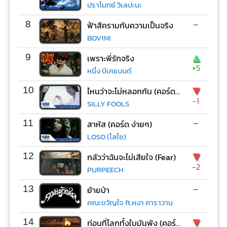
ปราโมทย์ วิเลปะนะ
-
8
ฟ้าสีครามกับความเป็นจริง
BOVINI
▲
9
เพราะพี่รักจริง
+5
หนึ่ง บีเคแบนด์
▼
10
ไหนว่าจะไม่หลอกกัน (คอร์ด ง่ายๆ)
-1
SILLY FOOLS
-
11
สาหัส (คอร์ด ง่ายๆ)
LOSO (โลโซ)
▼
12
กลัวว่าฉันจะไม่เสียใจ (Fear)
-2
PURPEECH
-
13
ย้ายป่า
คณะขวัญใจ ft.หงา คาราวาน
▼
14
ก่อนที่โลกทั้งใบมันพัง (คอร์ด ง่ายๆ)