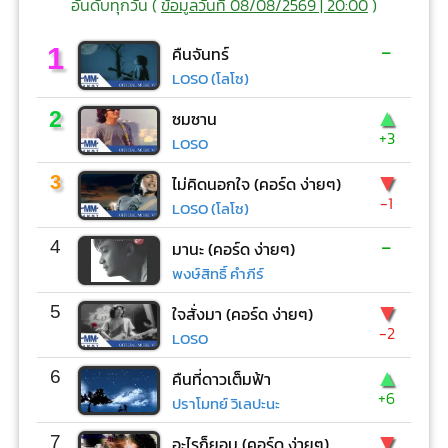
อันดับทุกวัน (
ข้อมูลวันที่ 08/08/2569 | 20:00
)
-
1
คืนจันทร์
LOSO (โลโซ)
▲
2
ซมซาน
+3
LOSO
▼
3
ไม่คิดนอกใจ (คอร์ด ง่ายๆ)
-1
LOSO (โลโซ)
-
4
มานะ (คอร์ด ง่ายๆ)
พงษ์สิทธิ์ คำภีร์
▼
5
ใจสั่งมา (คอร์ด ง่ายๆ)
-2
LOSO
▲
6
คืนที่ดาวเต็มฟ้า
+6
ปราโมทย์ วิเลปะนะ
▼
7
อะไรก็ยอม (คอร์ด ง่ายๆ)