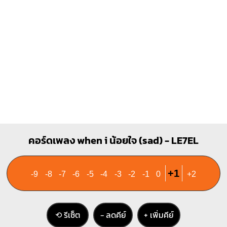
3
2
3
คอร์ดเพลง when i น้อยใจ (sad) - LE7EL
+1
-9
-8
-7
-6
-5
-4
-3
-2
-1
0
+2
⟲ รีเซ็ต
− ลดคีย์
+ เพิ่มคีย์