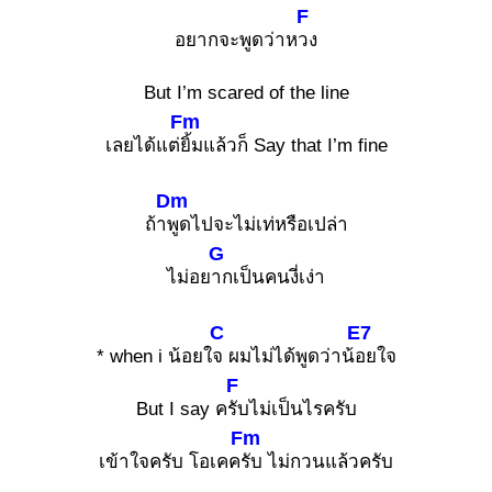
F
อยากจะพูดว่าห
วง
But I’m scared of the line
Fm
เลยได้แต่
ยิ้มแล้วก็ Say that I’m fine
Dm
ถ้า
พูดไปจะไม่เท่หรือเปล่า
G
ไม่อย
ากเป็นคนงี่เง่า
C
E7
* when i น้อยใ
จ ผมไม่ได้พูดว่าน้
อยใจ
F
But I say ค
รับไม่เป็นไรครับ
Fm
เข้าใจครับ โอเคค
รับ ไม่กวนแล้วครับ