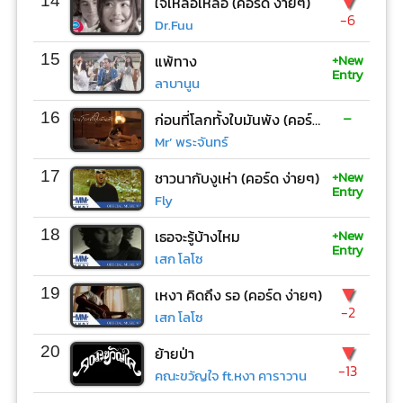
▼
14
ใจเหลือเหลือ (คอร์ด ง่ายๆ)
-6
Dr.Fuu
+New
15
แพ้ทาง
Entry
ลาบานูน
-
16
ก่อนที่โลกทั้งใบมันพัง (คอร์ด ง่ายๆ)
Mr’ พระจันทร์
+New
17
ชาวนากับงูเห่า (คอร์ด ง่ายๆ)
Entry
Fly
+New
18
เธอจะรู้บ้างไหม
Entry
เสก โลโซ
▼
19
เหงา คิดถึง รอ (คอร์ด ง่ายๆ)
-2
เสก โลโซ
▼
20
ย้ายป่า
-13
คณะขวัญใจ ft.หงา คาราวาน