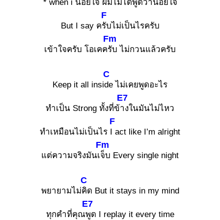
* when i น้อยใ
จ ผมไม่ได้พูดว่าน้
อยใจ
F
But I say ค
รับไม่เป็นไรครับ
Fm
เข้าใจครับ โอเคค
รับ ไม่กวนแล้วครับ
C
Keep it all insi
de ไม่เคยพูดอะไร
E7
ทำเป็น Strong ทั้งที่ข้
างในมันไม่ไหว
F
ทำเหมือนไม่เป็นไร
I act like I’m alright
Fm
แต่ความจริงมันเ
จ็บ Every single night
C
พยายามไม่
คิด But it stays in my mind
E7
ทุกคำที่คุณ
พูด I replay it every time