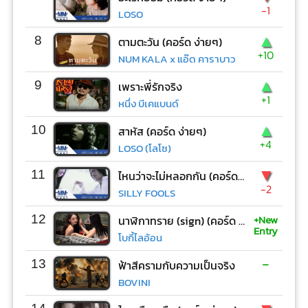
-1
LOSO
▲
8
ตามตะวัน (คอร์ด ง่ายๆ)
+10
NUM KALA x แอ๊ด คาราบาว
▲
9
เพราะพี่รักจริง
+1
หนึ่ง บีเคแบนด์
▲
10
สาหัส (คอร์ด ง่ายๆ)
+4
LOSO (โลโซ)
▼
11
ไหนว่าจะไม่หลอกกัน (คอร์ด ง่ายๆ)
-2
SILLY FOOLS
+New
12
นาฬิกาทราย (sign) (คอร์ด ง่ายๆ)
Entry
โบกี้ไลอ้อน
-
13
ฟ้าสีครามกับความเป็นจริง
BOVINI