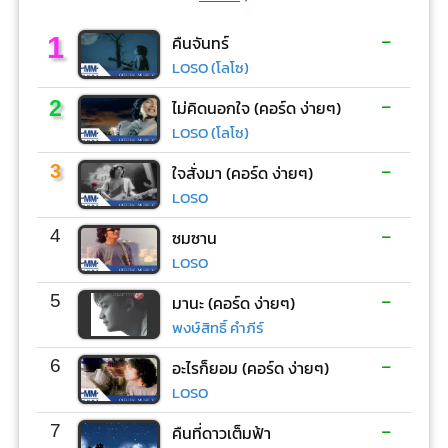
-
1
คืนจันทร์
LOSO (โลโซ)
-
2
ไม่คิดนอกใจ (คอร์ด ง่ายๆ)
LOSO (โลโซ)
-
3
ใจสั่งมา (คอร์ด ง่ายๆ)
LOSO
-
4
ซมซาน
LOSO
-
5
มานะ (คอร์ด ง่ายๆ)
พงษ์สิทธิ์ คำภีร์
-
6
อะไรก็ยอม (คอร์ด ง่ายๆ)
LOSO
-
7
คืนที่ดาวเต็มฟ้า