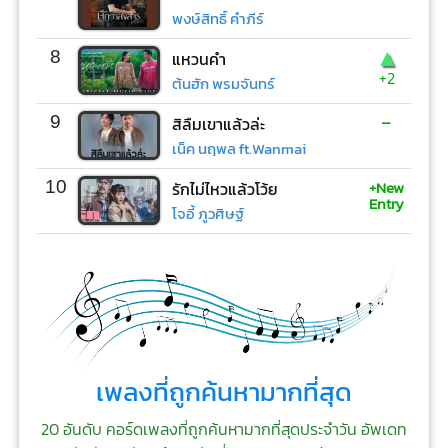
พงษ์สิทธิ์ คำภีร์
▲
8
แหวนคำ
+2
ต้นฮัก พรมจันทร์
-
9
สิลืมเขาแล้วล่ะ
เน็ค นฤพล ft.Wanmai
+New
10
รักไม่ไหวแล้วโว้ย
Entry
โจอี้ ภูวศิษฐ์
เพลงที่ถูกค้นหามากที่สุด
20 อันดับ คอร์ดเพลงที่ถูกค้นหามากที่สุดประจำวัน อัพเดท