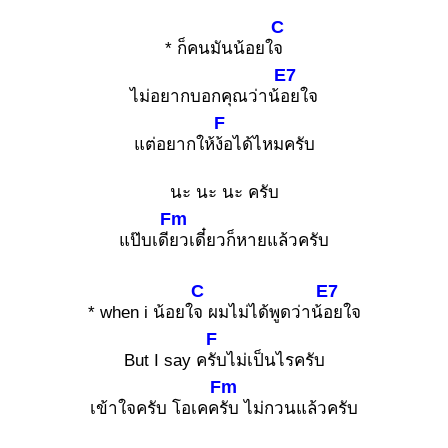
C
* ก็คนมันน้อยใ
จ
E7
ไม่อยากบอกคุณว่าน้
อยใจ
F
แต่อยากให้
ง้อได้ไหมครับ
นะ นะ นะ ครับ
Fm
แป๊บเดี
ยวเดี๋ยวก็หายแล้วครับ
C
E7
* when i น้อยใ
จ ผมไม่ได้พูดว่าน้
อยใจ
F
But I say ค
รับไม่เป็นไรครับ
Fm
เข้าใจครับ โอเคค
รับ ไม่กวนแล้วครับ