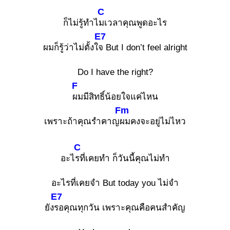
C
ก็ไม่รู้ทำไ
มเวลาคุณพูดอะไร
E7
ผมก็รู้ว่าไม่ตั้งใ
จ But I don’t feel alright
Do I have the right?
F
ผมมีสิทธิ์น้อยใจแค่ไหน
Fm
เพราะถ้าคุณรำคาญ
ผมคงจะอยู่ไม่ไหว
C
อะไ
รที่เคยทำ ก็วันนี้คุณไม่ทำ
อะไรที่เคยจำ But today you ไม่จำ
E7
ยัง
รอคุณทุกวัน เพราะคุณคือคนสำคัญ