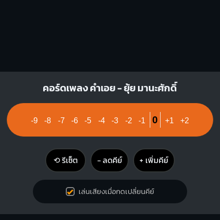
1
1
1
1
1
3
4
คอร์ดเพลง คำเอย - ยุ้ย มานะศักดิ์
0
-9
-8
-7
-6
-5
-4
-3
-2
-1
+1
+2
⟲ รีเซ็ต
− ลดคีย์
+ เพิ่มคีย์
เล่นเสียงเมื่อกดเปลี่ยนคีย์