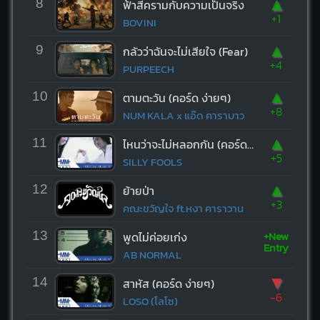
▲
8
ฟ้าสีครามกับความเป็นจริง
+1
BOVINI
▲
9
กลัวว่าฉันจะไม่เสียใจ (Fear)
+4
PURPEECH
▲
10
ตามตะวัน (คอร์ด ง่ายๆ)
+8
NUM KALA x แอ๊ด คาราบาว
▲
11
ไหนว่าจะไม่หลอกกัน (คอร์ด ง่ายๆ)
+5
SILLY FOOLS
▲
12
ย้ายป่า
+3
คณะขวัญใจ ft.หงา คาราวาน
+New
13
พูดไม่ค่อยเก่ง
Entry
AB NORMAL
▼
14
สาหัส (คอร์ด ง่ายๆ)
-6
LOSO (โลโซ)