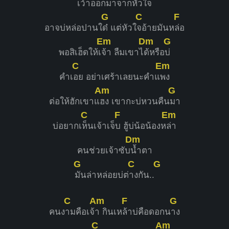
เว้าออกมาจากหัวใ
จ
G
C
F
อาจบ่หล่อปานใ
ด๋ แต่หัวใ
จอ้ายมันห
ล่อ
Em
Dm
G
พอสิเฮ็ดให้เ
จ้า ลืมเขาไ
ด้หรือ
บ่
C
Em
คำเ
อย อย่าเศร้าเลยนะคำแ
พง
Am
G
ต่อให้ฮักเขาแ
ฮง เขากะบ่หวนคืน
มา
C
F
Em
บ่อยากเ
ห็นเจ้าเจ็
บ ฮู้บ่น้อน้องห
ล่า
Dm
คนช่วยเจ้าซับ
น้ำตา
G
C
G
มันล่าหล่อยบ่ต่
างกัน..
C
Am
F
G
คนง
ามคือเจ้
า กินเห
ล้าบ่คือดอกน
าง
C
Am