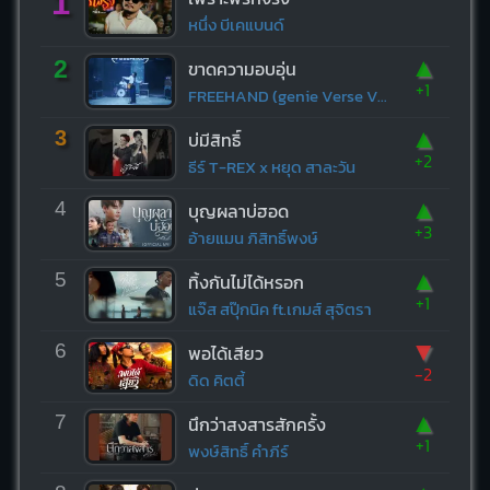
1
หนึ่ง บีเคแบนด์
▲
2
ขาดความอบอุ่น
+1
FREEHAND (genie Verse Vol.1)
▲
3
บ่มีสิทธิ์
+2
ธีร์ T-REX x หยุด สาละวัน
▲
4
บุญผลาบ่ฮอด
+3
อ้ายแมน ภิสิทธิ์พงษ์
▲
5
ทิ้งกันไม่ได้หรอก
+1
แจ๊ส สปุ๊กนิค ft.เกมส์ สุจิตรา
▼
6
พอได้เสียว
-2
ดิด คิตตี้
▲
7
นึกว่าสงสารสักครั้ง
+1
พงษ์สิทธิ์ คำภีร์