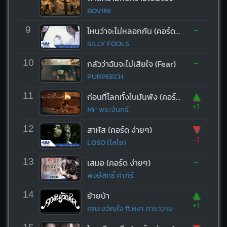
BOVINI
-
9
ไหนว่าจะไม่หลอกกัน (คอร์ด ง่ายๆ)
SILLY FOOLS
-
10
กลัวว่าฉันจะไม่เสียใจ (Fear)
PURPEECH
▲
11
ก่อนที่โลกทั้งใบมันพัง (คอร์ด ง่ายๆ)
+1
Mr’ พระจันทร์
▼
12
สาหัส (คอร์ด ง่ายๆ)
-1
LOSO (โลโซ)
-
13
เสมอ (คอร์ด ง่ายๆ)
พงษ์สิทธิ์ คำภีร์
▲
14
ย้ายป่า
+1
คณะขวัญใจ ft.หงา คาราวาน