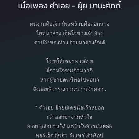
เนื้อเพลง คำเอย - ยุ้ย มานะศักดิ์
คนงามคือเจ้า กินเหล้าบ่คือดอกนาง
ไผหนอส่าง เฮ็ดใจของเจ้าฮ้าง
ตาบ่ถึงของห่าง อ้ายมาส่างงึดเด้
ใจเพให้เซมาทางอ้าย
สิดามใจจนเจ้าหายดี
หากผู้ชายคนนี้พอไปพอมา
จั่งค่อยพิจารณา กะบ่ว่าเจ้าดอก..
* คำเอย อ้ายบ่เคยน้อเว้าหยอก
เว้าออกมาจากหัวใจ
อาจบ่หล่อปานใด๋ แต่หัวใจอ้ายมันหล่อ
พอสิเฮ็ดให้เจ้า ลืมเขาได้หรือบ่