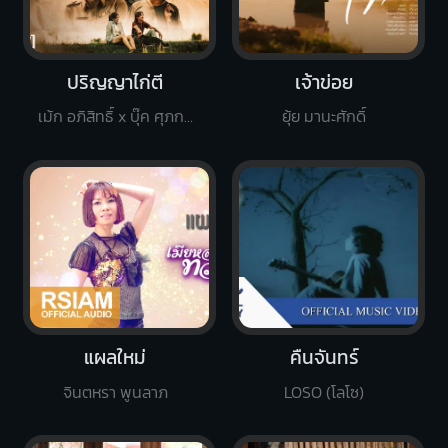
ปริญญาไก่ตี
เจ้าข่อย
เม้ก อภิสิทธิ์ x บุ๊ค ศุภกาญจน์
ยุ้ย มานะศักดิ์
แผลใหม่
คืนจันทร์
จินตหรา พูนลาภ
LOSO (โลโซ)