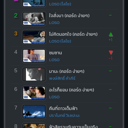
LOSO (โลโซ)
-
2
ใจสั่งมา (คอร์ด ง่ายๆ)
LOSO
▲
3
ไม่คิดนอกใจ (คอร์ด ง่ายๆ)
+1
LOSO (โลโซ)
▼
4
ซมซาน
-1
LOSO
-
5
มานะ (คอร์ด ง่ายๆ)
พงษ์สิทธิ์ คำภีร์
-
6
อะไรก็ยอม (คอร์ด ง่ายๆ)
LOSO
-
7
คืนที่ดาวเต็มฟ้า
ปราโมทย์ วิเลปะนะ
-
8
ฟ้าสีครามกับความเป็นจริง