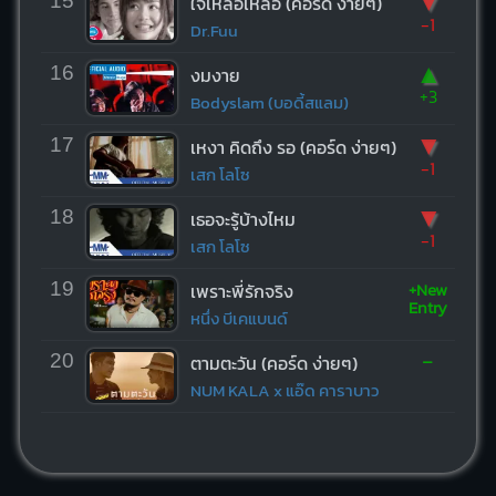
▼
15
ใจเหลือเหลือ (คอร์ด ง่ายๆ)
-1
Dr.Fuu
▲
16
งมงาย
+3
Bodyslam (บอดี้สแลม)
▼
17
เหงา คิดถึง รอ (คอร์ด ง่ายๆ)
-1
เสก โลโซ
▼
18
เธอจะรู้บ้างไหม
-1
เสก โลโซ
+New
19
เพราะพี่รักจริง
Entry
หนึ่ง บีเคแบนด์
-
20
ตามตะวัน (คอร์ด ง่ายๆ)
NUM KALA x แอ๊ด คาราบาว