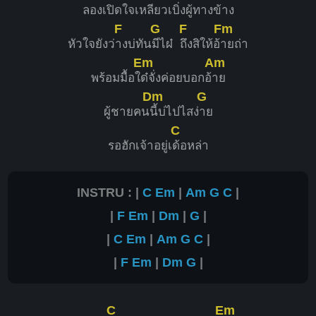
ลองเปิดใ
จเหลียวเบิ่งผู้ทางข้
าง
F
G
F
Fm
หัวใจยังว่
างบ่ทัน
มีไผ๋
ถึงสิให้อ้
ายถ่า
Em
Am
พร้อมมื้อใ
ด๋จั่งค่อยบอกอ้
าย
Dm
G
ผู้ชายคน
นี้บ่ไปไสง่
าย
C
รอฮักเจ้าอยู่เ
ด้อหล่า
INSTRU : |
C
Em
|
Am
G
C
|
|
F
Em
|
Dm
|
G
|
|
C
Em
|
Am
G
C
|
|
F
Em
|
Dm
G
|
C
Em