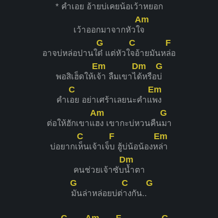
* คำเ
อย อ้ายบ่เคยน้อเว้าหย
อก
Am
เว้าออกมาจากหัวใ
จ
G
C
F
อาจบ่หล่อปานใ
ด๋ แต่หัวใ
จอ้ายมันห
ล่อ
Em
Dm
G
พอสิเฮ็ดให้เ
จ้า ลืมเขาไ
ด้หรือ
บ่
C
Em
คำเ
อย อย่าเศร้าเลยนะคำแ
พง
Am
G
ต่อให้ฮักเขาแ
ฮง เขากะบ่หวนคืน
มา
C
F
Em
บ่อยากเ
ห็นเจ้าเจ็
บ ฮู้บ่น้อน้องห
ล่า
Dm
คนช่วยเจ้าซับ
น้ำตา
G
C
G
มันล่าหล่อยบ่ต่
างกัน..
C
Am
F
G