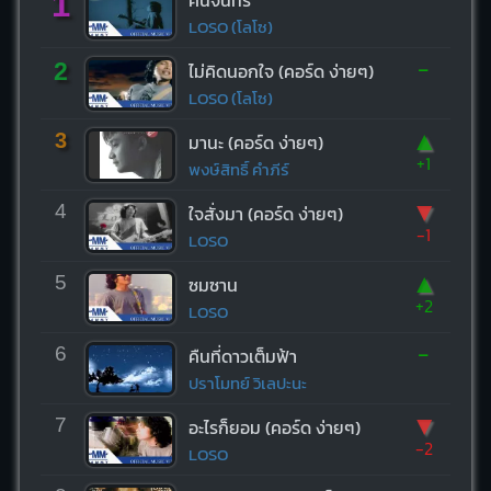
1
LOSO (โลโซ)
-
2
ไม่คิดนอกใจ (คอร์ด ง่ายๆ)
LOSO (โลโซ)
▲
3
มานะ (คอร์ด ง่ายๆ)
+1
พงษ์สิทธิ์ คำภีร์
▼
4
ใจสั่งมา (คอร์ด ง่ายๆ)
-1
LOSO
▲
5
ซมซาน
+2
LOSO
-
6
คืนที่ดาวเต็มฟ้า
ปราโมทย์ วิเลปะนะ
▼
7
อะไรก็ยอม (คอร์ด ง่ายๆ)
-2
LOSO