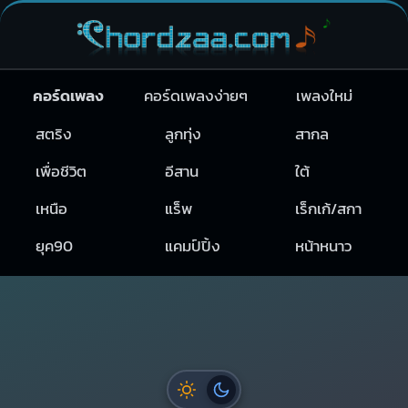
คอร์ดเพลง
คอร์ดเพลงง่ายๆ
เพลงใหม่
สตริง
ลูกทุ่ง
สากล
เพื่อชีวิต
อีสาน
ใต้
เหนือ
แร็พ
เร็กเก้/สกา
ยุค90
แคมป์ปิ้ง
หน้าหนาว