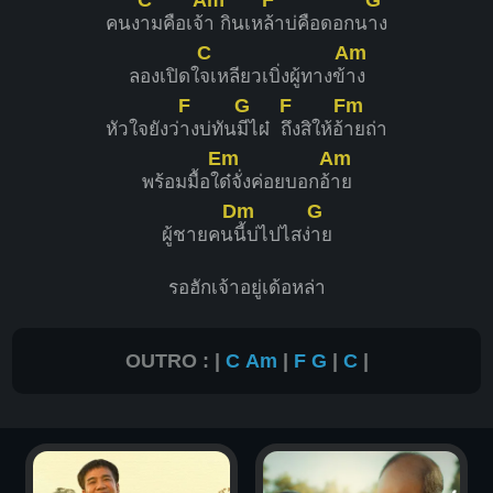
คนง
ามคือเจ้
า กินเห
ล้าบ่คือดอกน
าง
C
Am
ลองเปิดใ
จเหลียวเบิ่งผู้ทางข้
าง
F
G
F
Fm
หัวใจยังว่
างบ่ทัน
มีไผ๋
ถึงสิให้อ้
ายถ่า
Em
Am
พร้อมมื้อใ
ด๋จั่งค่อยบอกอ้
าย
Dm
G
ผู้ชายคน
นี้บ่ไปไสง่
าย
รอฮักเจ้าอยู่เด้อหล่า
OUTRO : |
C
Am
|
F
G
|
C
|