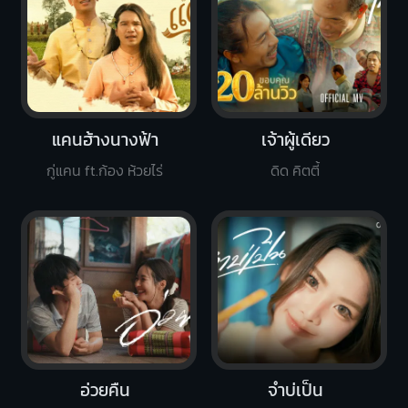
แคนฮ้างนางฟ้า
เจ้าผู้เดียว
กู่แคน ft.ก้อง ห้วยไร่
ดิด คิตตี้
อ่วยคืน
จำบ่เป็น