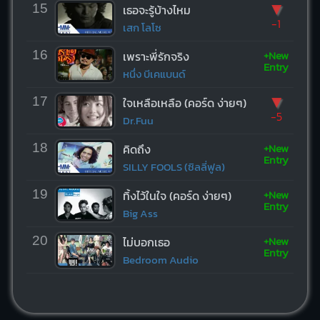
▼
15
เธอจะรู้บ้างไหม
-1
เสก โลโซ
+New
16
เพราะพี่รักจริง
Entry
หนึ่ง บีเคแบนด์
▼
17
ใจเหลือเหลือ (คอร์ด ง่ายๆ)
-5
Dr.Fuu
+New
18
คิดถึง
Entry
SILLY FOOLS (ซิลลี่ฟูล)
+New
19
ทิ้งไว้ในใจ (คอร์ด ง่ายๆ)
Entry
Big Ass
+New
20
ไม่บอกเธอ
Entry
Bedroom Audio