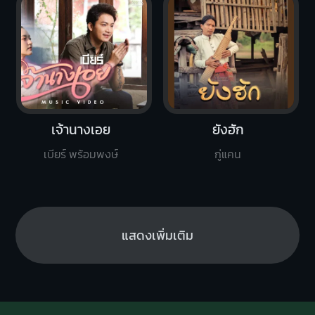
เจ้านางเอย
ยังฮัก
เบียร์ พร้อมพงษ์
กู่แคน
แสดงเพิ่มเติม