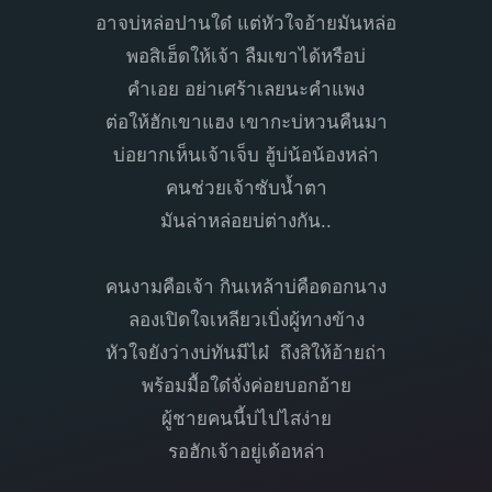
อาจบ่หล่อปานใด๋ แต่หัวใจอ้ายมันหล่อ
พอสิเฮ็ดให้เจ้า ลืมเขาได้หรือบ่
คำเอย อย่าเศร้าเลยนะคำแพง
ต่อให้ฮักเขาแฮง เขากะบ่หวนคืนมา
บ่อยากเห็นเจ้าเจ็บ ฮู้บ่น้อน้องหล่า
คนช่วยเจ้าซับน้ำตา
มันล่าหล่อยบ่ต่างกัน..
คนงามคือเจ้า กินเหล้าบ่คือดอกนาง
ลองเปิดใจเหลียวเบิ่งผู้ทางข้าง
หัวใจยังว่างบ่ทันมีไผ๋ ถึงสิให้อ้ายถ่า
พร้อมมื้อใด๋จั่งค่อยบอกอ้าย
ผู้ชายคนนี้บ่ไปไสง่าย
รอฮักเจ้าอยู่เด้อหล่า