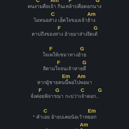
C
Am
F
G
คนง
ามคือเจ้
า กินเห
ล้าบ่คือดอกน
าง
C
Am
ไผหนอส่
าง เฮ็ดใจของเจ้าฮ้
าง
F
G
ตาบ่ถึงของห่
าง อ้ายมาส่างงึดเ
ด้
F
G
ใจเ
พให้เซมาทางอ้
าย
F
G
สิดามใ
จจนเจ้าหาย
ดี
Em
Am
หากผู้ชายคน
นี้พอไป
พอมา
F
G
C
G
จั่งค่
อยพิจาร
ณา กะบ่ว่าเ
จ้าดอก..
C
Em
* คำเ
อย อ้ายบ่เคยน้อเว้าหย
อก
Am