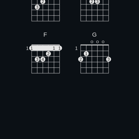
2
2
3
3
F
G
O
O
O
1
1
1
1
1
2
1
3
4
2
3
Em
Dm
O
O
O
O
X
X
O
1
1
1
2
3
2
3
Fm