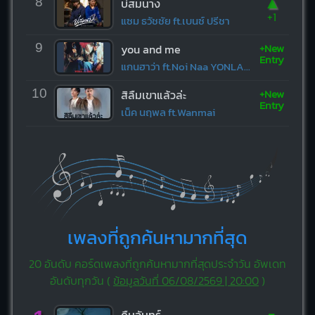
▲
8
บ่สมนาง
+1
แซม ธวัชชัย ft.เบนซ์ ปรีชา
+New
9
you and me
Entry
แกนฮาว่า ft.Noi Naa YONLAPA
+New
10
สิลืมเขาแล้วล่ะ
Entry
เน็ค นฤพล ft.Wanmai
เพลงที่ถูกค้นหามากที่สุด
20 อันดับ คอร์ดเพลงที่ถูกค้นหามากที่สุดประจำวัน อัพเดท
อันดับทุกวัน (
ข้อมูลวันที่ 06/08/2569 | 20:00
)
-
คืนจันทร์