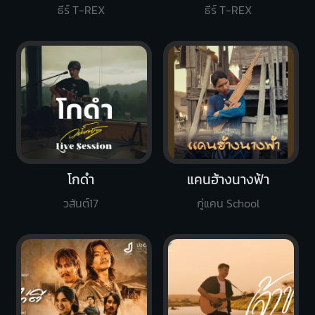
ธีร์ T-REX
ธีร์ T-REX
โกดำ
แคนฮ้างนางฟ้า
วสันต์17
กู่แคน School