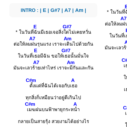
INTRO : |
E
|
G#7
|
A7
|
Am
|
* ในวันที่
A7
ต่อให้ลม
ฝน
E
G#7
* ในวันที่
ฉันมีเธอเจอสิ่งใ
ดไม่เคยหวั่น
ในวันที่เ
A7
Am
ต่อให้ลม
ฝนรุนแรง เราจะเ
ดินไปด้วยกัน
มันจะเลวร้
E
G#7
ในวันที่เ
ธอมีฉัน ขอให้เ
ธอนั้นมั่นใจ
C
A7
Am
เ
มันจะเลวร้
ายเท่าไหร่ เราจะ
มีกันและกัน
ใ
C#m
A
ตั้งแต่ที่ฉันได้เจอกับเ
ธอ
เ
ทุกสิ่งก็เหมือนว่าอยู่ดีเกินไป
C#m
A
C
เ
มฆฝนบนฟ้าพายุกระห
น่ำ
เ
กลายเป็นสายรุ้ง สวยงามได้อย่างไร