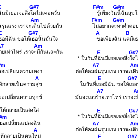
E
G#7
F#m
G#m
ฉันมีเธอเจอสิ่งใ
ดไม่เคยหวั่น
รู้เพียงวัน
นี้ฉันสุข
Am
F#m
G#m
รุนแรง เราจะเ
ดินไปด้วยกัน
ไ
ม่อยากจะ
หาคำตอ
E
G#7
A
B
ธอมีฉัน ขอให้เ
ธอนั้นมั่นใจ
ขอเพียงฉัน แ
ค่มีเ
A7
Am
ายเท่าไหร่ เราจะ
มีกันและกัน
E
G#
* ในวันที่
ฉันมีเธอเจอสิ่งใ
ดไ
#m
A7
A
ธอเปลี่ยนความเหงา
ต่อให้ลม
ฝนรุนแรง เราจะเ
ดิ
A
E
G#7
ห้กลายเป็นความ
สุข
ในวันที่เ
ธอมีฉัน ขอให้เ
ธอน
A7
A
ธอเปลี่ยนความทุกข์
มันจะเลวร้
ายเท่าไหร่ เราจะ
ให้กลายเป็นสดใส
E
G#
* ในวันที่
ฉันมีเธอเจอสิ่งใ
ดไ
#m
ธอเปลี่ยนแปลงฉัน
A7
A
ต่อให้ลม
ฝนรุนแรง เราจะเ
ดิ
A
ให้กลายเป็นคนใ
หม่
E
G#7