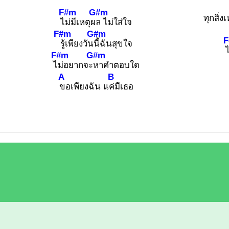
F#m
G#m
ทุกสิ่ง
ไ
ม่มีเหตุผ
ล ไม่ใส่ใจ
F#m
G#m
รู้เพียงวัน
นี้ฉันสุขใจ
F#m
G#m
ไ
ม่อยากจะ
หาคำตอบใด
A
B
ขอเพียงฉัน แ
ค่มีเธอ