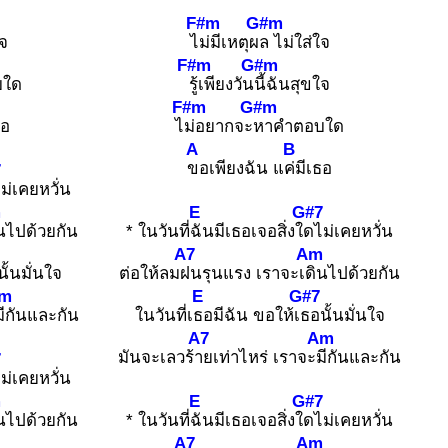
F#m
G#m
ใจ
ไ
ม่มีเหตุผ
ล ไม่ใส่ใจ
F#m
G#m
บใด
รู้เพียงวัน
นี้ฉันสุขใจ
F#m
G#m
ธอ
ไ
ม่อยากจะ
หาคำตอบใด
A
B
ขอเพียงฉัน แ
ค่มีเธอ
7
ม่เคยหวั่น
m
E
G#7
นไปด้วยกัน
* ในวันที่
ฉันมีเธอเจอสิ่งใ
ดไม่เคยหวั่น
A7
Am
ั้นมั่นใจ
ต่อให้ลม
ฝนรุนแรง เราจะเ
ดินไปด้วยกัน
m
E
G#7
มีกันและกัน
ในวันที่เ
ธอมีฉัน ขอให้เ
ธอนั้นมั่นใจ
A7
Am
มันจะเลวร้
ายเท่าไหร่ เราจะ
มีกันและกัน
7
ม่เคยหวั่น
m
E
G#7
นไปด้วยกัน
* ในวันที่
ฉันมีเธอเจอสิ่งใ
ดไม่เคยหวั่น
A7
Am