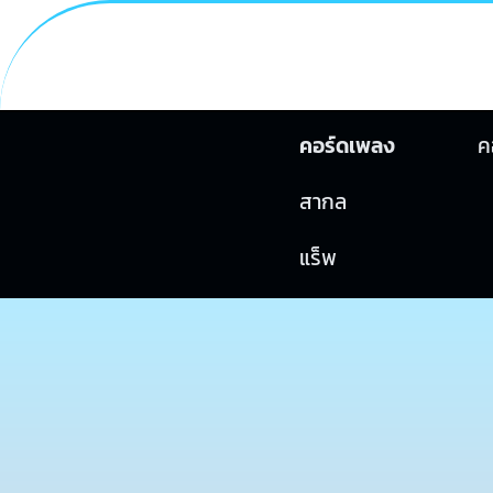
คอร์ดเพลง
ค
สากล
แร็พ