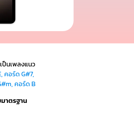
เป็นเพลงแนว
E, คอร์ด G#7,
 G#m, คอร์ด B
บบมาตรฐาน