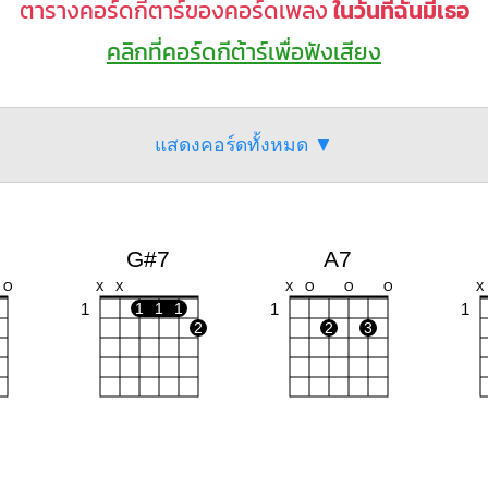
ตารางคอร์ดกีตาร์ของคอร์ดเพลง
ในวันที่ฉันมีเธอ
คลิกที่คอร์ดกีต้าร์เพื่อฟังเสียง
แสดงคอร์ดทั้งหมด ▼
G#7
A7
O
X
X
X
O
O
O
X
1
1
1
1
1
1
2
2
3
A
F#m