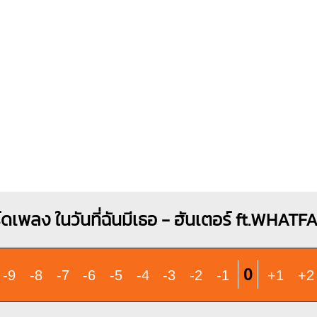
O
X
O
O
1
1
4
1
1
2
3
1
1
1
1
3
4
B
X
1
1
1
2
3
4
์ดเพลง ในวันที่ฉันมีเธอ - ฮันเตอร์ ft.WHATF
0
-9
-8
-7
-6
-5
-4
-3
-2
-1
+1
+2