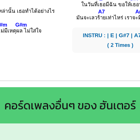
ในวันที่เ
ธอมีฉัน ขอให้เ
ธอน
เหล่านั้น เธอทำได้อย่างไร
A7
A
มันจะเลวร้
ายเท่าไหร่ เราจะ
F#m
G#m
ไ
ม่มีเหตุผ
ล ไม่ใส่ใจ
INSTRU : |
E
|
G#7
|
A
( 2 Times )
คอร์ดเพลงอื่นๆ ของ ฮันเตอร์