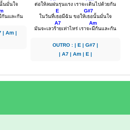
ั้นมั่นใจ
ต่อให้ลม
ฝนรุนแรง เราจะเ
ดินไปด้วยกัน
m
E
G#7
มีกันและกัน
ในวันที่เ
ธอมีฉัน ขอให้เ
ธอนั้นมั่นใจ
A7
Am
มันจะเลวร้
ายเท่าไหร่ เราจะ
มีกันและกัน
7
|
Am
|
OUTRO : |
E
|
G#7
|
|
A7
|
Am
|
E
|