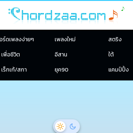
อร์ดเพลงง่ายๆ
เพลงใหม่
สตริง
เพื่อชีวิต
อีสาน
ใต้
เร็กเก้/สกา
ยุค90
แคมป์ปิ้ง