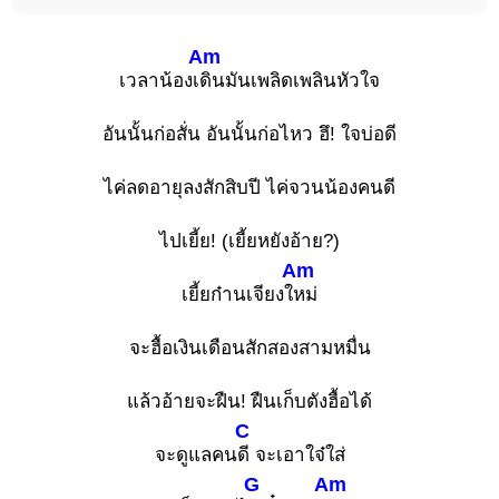
Am
เวลาน้องเ
ดินมันเพลิดเพลินหัวใจ
อันนั้นก่อสั่น อันนั้นก่อไหว ฮึ! ใจบ่อดี
ไค่ลดอายุลงสักสิบปี ไค่จวนน้องคนดี
ไปเยี้ย! (เยี้ยหยังอ้าย?)
Am
เยี้ยก๋านเจียงใ
หม่
จะฮื้อเงินเดือนสักสองสามหมื่น
แล้วอ้ายจะฝืน! ฝืนเก็บตังฮื้อได้
C
จะดูแลคน
ดี จะเอาใจ๋ใส่
G
Am