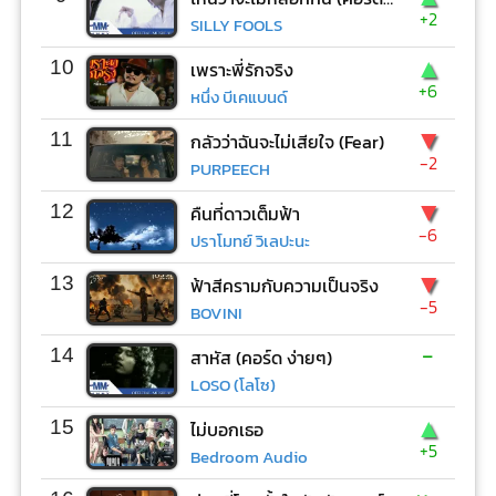
+2
SILLY FOOLS
▲
10
เพราะพี่รักจริง
+6
หนึ่ง บีเคแบนด์
▼
11
กลัวว่าฉันจะไม่เสียใจ (Fear)
-2
PURPEECH
▼
12
คืนที่ดาวเต็มฟ้า
-6
ปราโมทย์ วิเลปะนะ
▼
13
ฟ้าสีครามกับความเป็นจริง
-5
BOVINI
-
14
สาหัส (คอร์ด ง่ายๆ)
LOSO (โลโซ)
▲
15
ไม่บอกเธอ
+5
Bedroom Audio