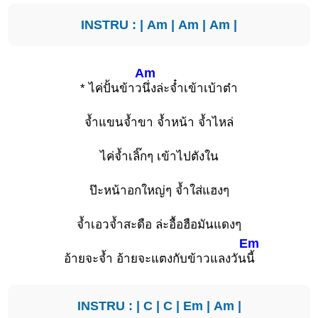
INSTRU : |
Am
|
Am
|
Am
|
Am
* ไค่ปั้นข้าว
นึ่งล่ะจ๋ำเข้าเบ้าต๋า
จ้ำแขนจ้ำขา จ้ำหน้า จ้ำไหล่
ไค่จ้ำเลิ๊กๆ เข้าไปตังใน
ป๊ะหน้าอกใหญ่ๆ จ้ำใส่แฮงๆ
จ้ำเอวจ้ำสะดือ ล่ะอื้อฮือมันแดงๆ
Em
อ้ายจะจ้ำ อ้ายจะแตงกับข้าวแลงวัน
นี้
INSTRU : |
C
|
C
|
Em
|
Am
|