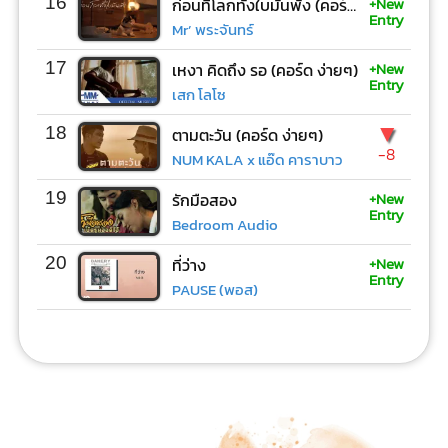
+New
16
ก่อนที่โลกทั้งใบมันพัง (คอร์ด ง่ายๆ)
Entry
Mr’ พระจันทร์
+New
17
เหงา คิดถึง รอ (คอร์ด ง่ายๆ)
Entry
เสก โลโซ
▼
18
ตามตะวัน (คอร์ด ง่ายๆ)
-8
NUM KALA x แอ๊ด คาราบาว
+New
19
รักมือสอง
Entry
Bedroom Audio
+New
20
ที่ว่าง
Entry
PAUSE (พอส)