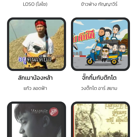
LOSO (โลโซ)
ข้าวฟ่าง กัญญาวีร์
ลักเมาน้องหล้า
จั๊กกิ้มกับต๊กโต
แก้ว ลอดฟ้า
วงต๊กโต อาร์ สยาม