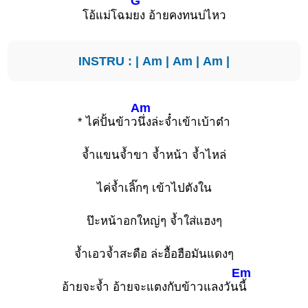
G
โอ้แม่โฉม
ยง อ้ายคงทนบ่ไหว
INSTRU : |
Am
|
Am
|
Am
|
Am
* ไค่ปั้นข้าว
นึ่งล่ะจ๋ำเข้าเบ้าต๋า
จ้ำแขนจ้ำขา จ้ำหน้า จ้ำไหล่
ไค่จ้ำเลิ๊กๆ เข้าไปตังใน
ป๊ะหน้าอกใหญ่ๆ จ้ำใส่แฮงๆ
จ้ำเอวจ้ำสะดือ ล่ะอื้อฮือมันแดงๆ
Em
อ้ายจะจ้ำ อ้ายจะแตงกับข้าวแลงวัน
นี้