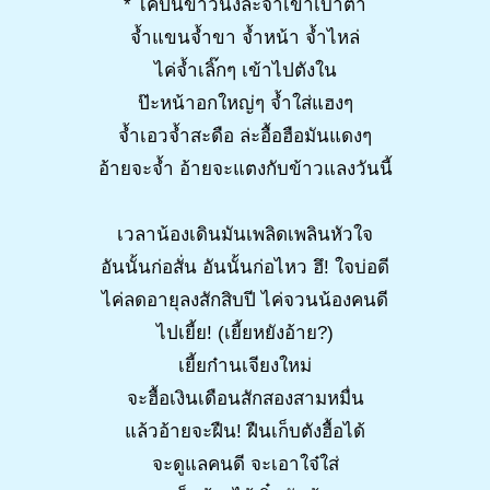
* ไค่ปั้นข้าวนึ่งล่ะจ๋ำเข้าเบ้าต๋า
จ้ำแขนจ้ำขา จ้ำหน้า จ้ำไหล่
ไค่จ้ำเลิ๊กๆ เข้าไปตังใน
ป๊ะหน้าอกใหญ่ๆ จ้ำใส่แฮงๆ
จ้ำเอวจ้ำสะดือ ล่ะอื้อฮือมันแดงๆ
อ้ายจะจ้ำ อ้ายจะแตงกับข้าวแลงวันนี้
เวลาน้องเดินมันเพลิดเพลินหัวใจ
อันนั้นก่อสั่น อันนั้นก่อไหว ฮึ! ใจบ่อดี
ไค่ลดอายุลงสักสิบปี ไค่จวนน้องคนดี
ไปเยี้ย! (เยี้ยหยังอ้าย?)
เยี้ยก๋านเจียงใหม่
จะฮื้อเงินเดือนสักสองสามหมื่น
แล้วอ้ายจะฝืน! ฝืนเก็บตังฮื้อได้
จะดูแลคนดี จะเอาใจ๋ใส่