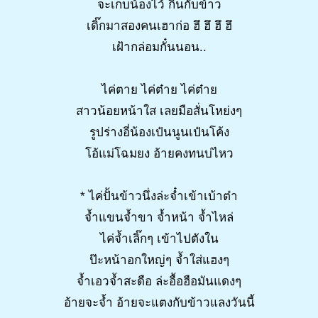
จะเก็บน้องไว้ กิ๋นกับข้าว
เดิ๊กมาสองคนเฮาก่อ ฮึ ฮึ ฮึ ฮึ
เฝ้ากล่อมกั๋นนอน..
ไค่ตาย ไค่ต๋าย ไค่ต๋าย
สาวน้อยหน้าใส เลยมือสั่นโหย่งๆ
รูปร่างอี่น้องเป๋นนูนเป๋นโค้ง
โอ้แม่โฉมยง อ้ายคงทนบ่ไหว
* ไค่ปั้นข้าวนึ่งล่ะจ๋ำเข้าเบ้าต๋า
จ้ำแขนจ้ำขา จ้ำหน้า จ้ำไหล่
ไค่จ้ำเลิ๊กๆ เข้าไปตังใน
ป๊ะหน้าอกใหญ่ๆ จ้ำใส่แฮงๆ
จ้ำเอวจ้ำสะดือ ล่ะอื้อฮือมันแดงๆ
อ้ายจะจ้ำ อ้ายจะแตงกับข้าวแลงวันนี้