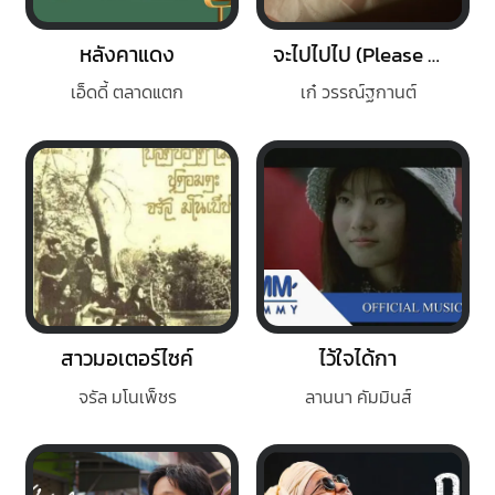
หลังคาแดง
จะไปไปไป (Please Don’t Go)
เอ็ดดี้ ตลาดแตก
เก๋ วรรณ์ฐกานต์
สาวมอเตอร์ไซค์
ไว้ใจได้กา
จรัล มโนเพ็ชร
ลานนา คัมมินส์