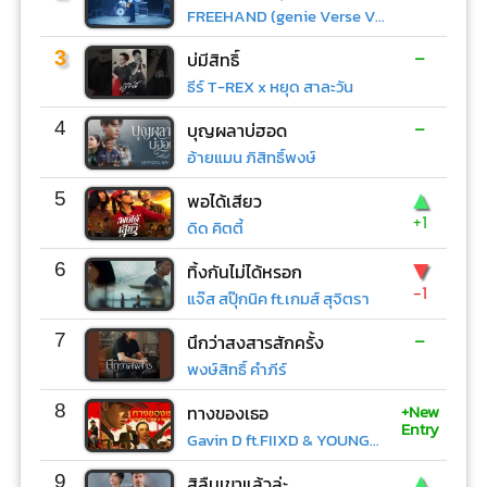
FREEHAND (genie Verse Vol.1)
-
3
บ่มีสิทธิ์
ธีร์ T-REX x หยุด สาละวัน
-
4
บุญผลาบ่ฮอด
อ้ายแมน ภิสิทธิ์พงษ์
▲
5
พอได้เสียว
+1
ดิด คิตตี้
▼
6
ทิ้งกันไม่ได้หรอก
-1
แจ๊ส สปุ๊กนิค ft.เกมส์ สุจิตรา
-
7
นึกว่าสงสารสักครั้ง
พงษ์สิทธิ์ คำภีร์
+New
8
ทางของเธอ
Entry
Gavin D ft.FIIXD & YOUNGOHM
▲
9
สิลืมเขาแล้วล่ะ