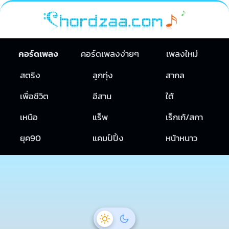
คอร์ดเพลง
คอร์ดเพลงง่ายๆ
เพลงใหม่
สตริง
ลูกทุ่ง
สากล
เพื่อชีวิต
อีสาน
ใต้
เหนือ
แร็พ
เร็กเก้/สกา
ยุค90
แคมป์ปิ้ง
หน้าหนาว