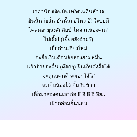
เวลาน้องเดินมันเพลิดเพลินหัวใจ
อันนั้นก่อสั่น อันนั้นก่อไหว ฮึ! ใจบ่อดี
ไค่ลดอายุลงสักสิบปี ไค่จวนน้องคนดี
ไปเยี้ย! (เยี้ยหยังอ้าย?)
เยี้ยก๋านเจียงใหม่
จะฮื้อเงินเดือนสักสองสามหมื่น
แล้วอ้ายจะตื้น (ต๊อกๆ) ฝืนเก็บตังฮื้อได้
จะดูแลคนดี จะเอาใจ๋ใส่
จะเก็บน้องไว้ กิ๋นกับข้าว
เดิ๊กมาสองคนเฮาก่อ ฮึ ฮึ ฮึ ฮึ ฮึย..
เฝ้ากล่อมกั๋นนอน