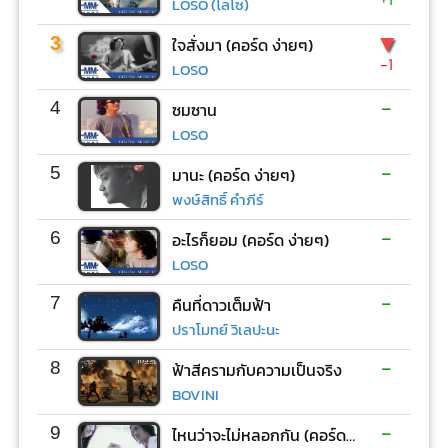
LOSO (โลโซ)
▼
3
ใจสั่งมา (คอร์ด ง่ายๆ)
-1
LOSO
-
4
ซมซาน
LOSO
-
5
มานะ (คอร์ด ง่ายๆ)
พงษ์สิทธิ์ คำภีร์
-
6
อะไรก็ยอม (คอร์ด ง่ายๆ)
LOSO
-
7
คืนที่ดาวเต็มฟ้า
ปราโมทย์ วิเลปะนะ
-
8
ฟ้าสีครามกับความเป็นจริง
BOVINI
-
9
ไหนว่าจะไม่หลอกกัน (คอร์ด ง่ายๆ)