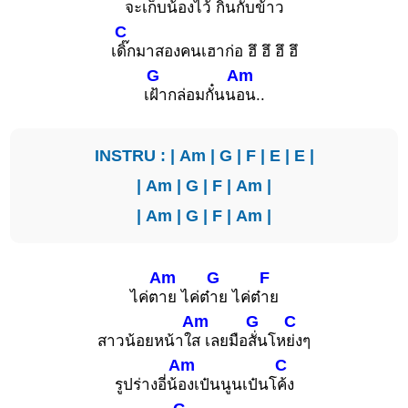
จะเก็บน้องไ
ว้ กิ๋นกับข้
าว
C
เ
ดิ๊กมาสองคนเฮาก่อ ฮึ ฮึ ฮึ ฮึ
G
Am
เ
ฝ้ากล่อมกั๋นน
อน..
INSTRU : |
Am
|
G
|
F
|
E
|
E
|
|
Am
|
G
|
F
|
Am
|
|
Am
|
G
|
F
|
Am
|
Am
G
F
ไค่ต
าย ไค่ต๋
าย ไค่ต๋
าย
Am
G
C
สาวน้อยหน้าใ
ส เลยมือ
สั่นโห
ย่งๆ
Am
C
รูปร่างอี่น้
องเป๋นนูนเป๋นโ
ค้ง