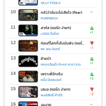
SILLY FOOLS
-
10
กลัวว่าฉันจะไม่เสียใจ (Fear)
PURPEECH
▲
11
สาหัส (คอร์ด ง่ายๆ)
+1
LOSO (โลโซ)
▼
12
ก่อนที่โลกทั้งใบมันพัง (คอร์ด ง่ายๆ)
-1
Mr’ พระจันทร์
▲
13
ย้ายป่า
+1
คณะขวัญใจ ft.หงา คาราวาน
▲
14
เพราะพี่รักจริง
+5
หนึ่ง บีเคแบนด์
▼
15
เสมอ (คอร์ด ง่ายๆ)
-2
พงษ์สิทธิ์ คำภีร์
-
16
งมงาย