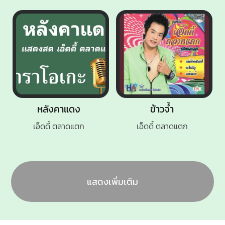
หลังคาแดง
ข้าวจ้ำ
เอ็ดดี้ ตลาดแตก
เอ็ดดี้ ตลาดแตก
แสดงเพิ่มเติม