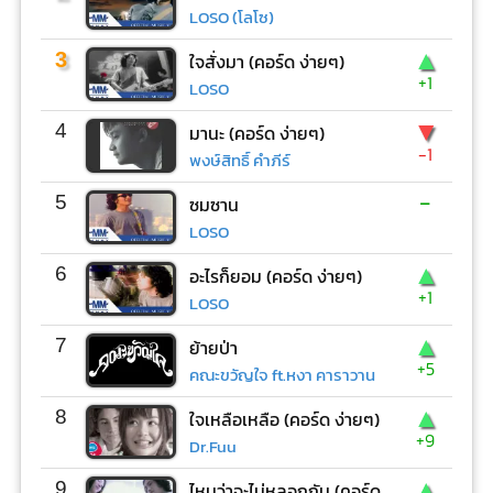
LOSO (โลโซ)
▲
3
ใจสั่งมา (คอร์ด ง่ายๆ)
+1
LOSO
▼
4
มานะ (คอร์ด ง่ายๆ)
-1
พงษ์สิทธิ์ คำภีร์
-
5
ซมซาน
LOSO
▲
6
อะไรก็ยอม (คอร์ด ง่ายๆ)
+1
LOSO
▲
7
ย้ายป่า
+5
คณะขวัญใจ ft.หงา คาราวาน
▲
8
ใจเหลือเหลือ (คอร์ด ง่ายๆ)
+9
Dr.Fuu
▲
9
ไหนว่าจะไม่หลอกกัน (คอร์ด ง่ายๆ)