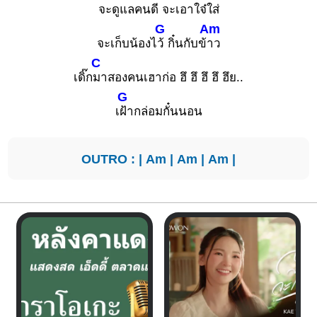
จะดูแลคน
ดี จะเอาใจ๋ใส่
G
Am
จะเก็บน้องไ
ว้ กิ๋นกับข้
าว
C
เดิ๊ก
มาสองคนเฮาก่อ ฮึ ฮึ ฮึ ฮึ ฮึย..
G
เ
ฝ้ากล่อมกั๋นนอน
OUTRO : |
Am
|
Am
|
Am
|