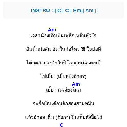
INSTRU : |
C
|
C
|
Em
|
Am
|
Am
เวลาน้องเ
ดินมันเพลิดเพลินหัวใจ
อันนั้นก่อสั่น อันนั้นก่อไหว ฮึ! ใจบ่อดี
ไค่ลดอายุลงสักสิบปี ไค่จวนน้องคนดี
ไปเยี้ย! (เยี้ยหยังอ้าย?)
Am
เยี้ยก๋านเจียงใ
หม่
จะฮื้อเงินเดือนสักสองสามหมื่น
แล้วอ้ายจะตื้น (ต๊อกๆ) ฝืนเก็บตังฮื้อได้
C