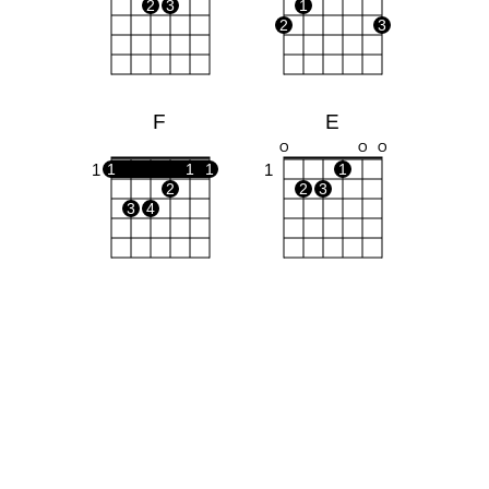
2
3
1
2
3
F
E
O
O
O
1
1
1
1
1
1
2
2
3
3
4
C
Em
X
O
O
O
O
O
O
1
1
1
2
2
3
3