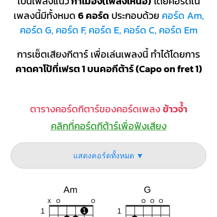
เป็นเพลงแนว
กำเมือง(เพลงเหนือ)
โดยคอร์ดใน
เพลงนี้มีทั้งหมด
6 คอร์ด
ประกอบด้วย
คอร์ด Am,
คอร์ด G, คอร์ด F, คอร์ด E, คอร์ด C, คอร์ด Em
การเซ็ตเสียงกีตาร์ เพื่อเล่นเพลงนี้ ทำได้โดยการ
คาดคาโป้ที่เฟรต 1 บนคอกีต้าร์ (Capo on fret 1)
ตารางคอร์ดกีตาร์ของคอร์ดเพลง
ข้าวจ้ำ
คลิกที่คอร์ดกีต้าร์เพื่อฟังเสียง
แสดงคอร์ดทั้งหมด ▼
Am
G
X
O
O
O
O
O
1
1
1