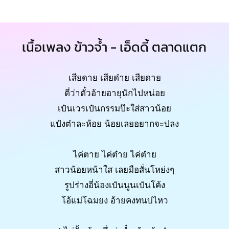
เนื้อเพลง ข้าวจ้ำ - เอ็ดดี้ ตลาดแตก
เสียดาย เสียด๋าย เสียดาย
ตี่ว่าตั๋วอ้ายอายุนักไปหน่อย
เป๋นเวรเป๋นกรรมป๊ะใส่สาวน้อย
แป๋งต๋าละห้อย น้อยเลยอยากจะปลง
ไค่ตาย ไค่ต๋าย ไค่ต๋าย
สาวน้อยหน้าใส เลยมือสั่นโหย่งๆ
รูปร่างอี่น้องเป๋นนูนเป๋นโค้ง
โอ้แม่โฉมยง อ้ายคงทนบ่ไหว