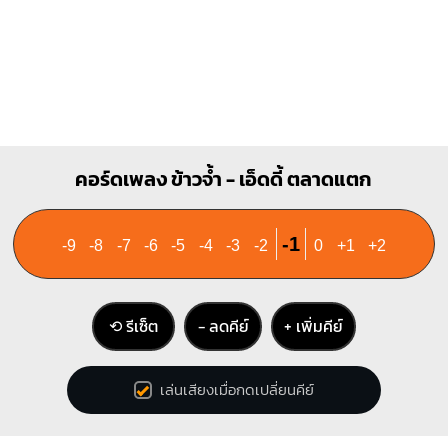
คอร์ดเพลง ข้าวจ้ำ - เอ็ดดี้ ตลาดแตก
-1
-9
-8
-7
-6
-5
-4
-3
-2
0
+1
+2
⟲ รีเซ็ต
− ลดคีย์
+ เพิ่มคีย์
เล่นเสียงเมื่อกดเปลี่ยนคีย์