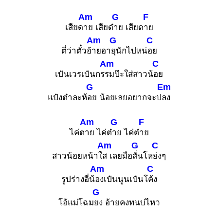
Am
G
F
เสียด
าย เสียด๋
าย เสียด
าย
Am
G
C
ตี่ว่าตั๋วอ้
ายอา
ยุนักไปหน่
อย
Am
C
เป๋นเวรเป๋นกร
รมป๊ะใส่สาวน้
อย
G
Em
แป๋งต๋าละห้
อย น้อยเลยอยากจะป
ลง
Am
G
F
ไค่ต
าย ไค่ต๋
าย ไค่ต๋
าย
Am
G
C
สาวน้อยหน้าใ
ส เลยมือ
สั่นโห
ย่งๆ
Am
C
รูปร่างอี่น้
องเป๋นนูนเป๋นโ
ค้ง
G
โอ้แม่โฉม
ยง อ้ายคงทนบ่ไหว